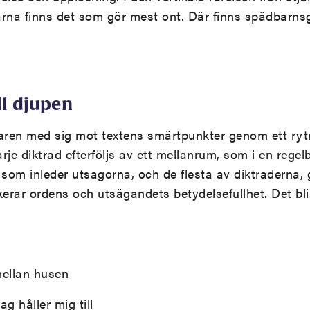
arna finns det som gör mest ont. Där finns spädbarns
ll djupen
saren med sig mot textens smärtpunkter genom ett ryt
arje diktrad efterföljs av ett mellanrum, som i en rege
 som inleder utsagorna, och de flesta av diktraderna, 
rar ordens och utsägandets betydelsefullhet. Det bli
mellan husen
g håller mig till