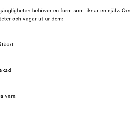
gängligheten behöver en form som liknar en själv. O
iteter och vägar ut ur dem:
ätbart
vakad
ja vara