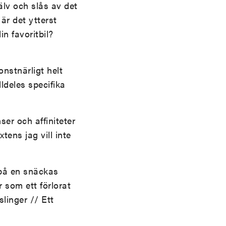
älv och slås av det
är det ytterst
in favoritbil?
onstnärligt helt
ldeles specifika
ser och affiniteter
tens jag vill inte
n på en snäckas
som ett förlorat
slinger // Ett