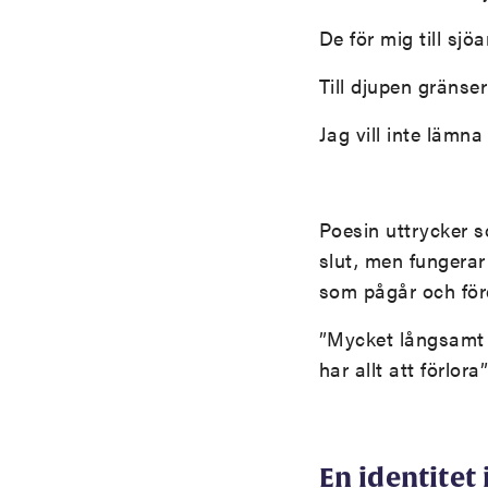
De för mig till sjö
Till djupen gränse
Jag vill inte lämna
Poesin uttrycker s
slut, men fungerar
som pågår och före
”Mycket långsamt ha
har allt att förlora”
En identitet 