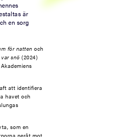
 hennes
estaltas är
ch en sorg
rum för natten
och
g var snö
(2024)
 Akademiens
t att identifiera
ta havet och
 slungas
yta, som en
järnorna neråt mot