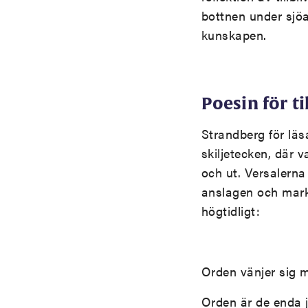
bottnen under sjö
kunskapen.
Poesin för ti
Strandberg för lä
skiljetecken, där v
och ut. Versalerna
anslagen och marke
högtidligt:
Orden vänjer sig 
Orden är de enda ja