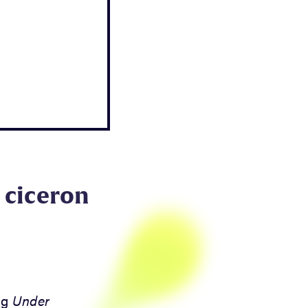
 ciceron
ng
Under