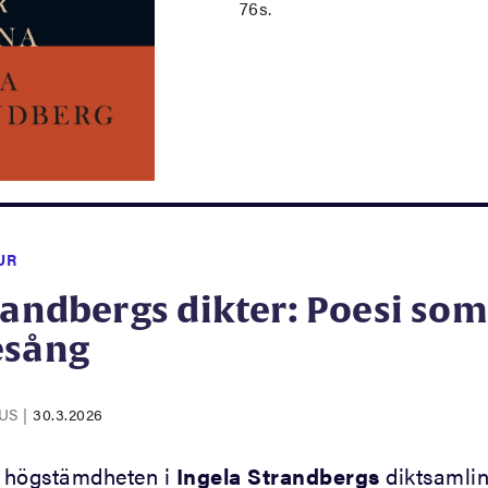
76s.
UR
randbergs dikter: Poesi som
esång
IUS
|
30.3.2026
 högstämdheten i
Ingela Strandbergs
diktsamli