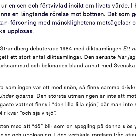
ur en sen och förtvivlad insikt om livets värde. I
finns en längtande rörelse mot bottnen. Det som g
tan-försoning med mänsklighetens motsägelser o
ska upplösas.
a Strandberg debuterade 1984 med diktsamlingen
Ett 
ett ett stort antal diktsamlingar. Den senaste
När ja
ärksammad och belönades bland annat med Svenska
ra samlingen var ett med snön, så finns samma drivkraf
Under sjöarna
. Den största utmaningen är inte att mö
gaste vattnet finns i ”den lilla lilla sjön”, där man inte
r kvar ”och själv sjö”.
eten med att ”dö” blir som en spegling på denna sjös 
livelse och upplösning. I den vertikala rörelsen från st