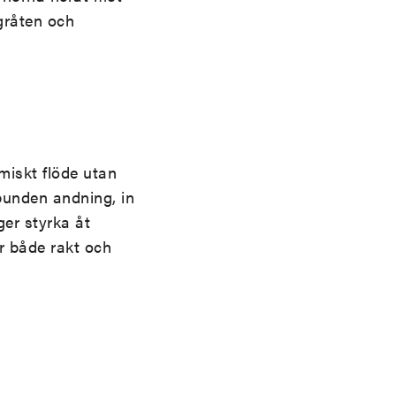
gråten och
miskt flöde utan
lbunden andning, in
ger styrka åt
r både rakt och