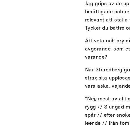
Jag grips av de up
berättigade och re
relevant att ställa
Tycker du bättre o
Att veta och bry 
avgörande, som ett 
varande?
När Strandberg gör 
strax ska upplösas 
vara aska, vajande
”Nej, mest av allt 
rygg // Slungad m
spår // efter snoke
leende // från to