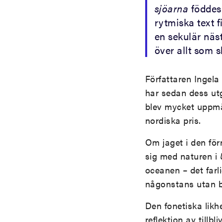
sjöarna
föddes 
rytmiska text 
en sekulär näs
över allt som 
Författaren Ingel
har sedan dess utg
blev mycket uppm
nordiska pris.
Om jaget i den för
sig med naturen i
oceanen – det farli
någonstans utan bli
Den fonetiska likh
reflektion av tillb