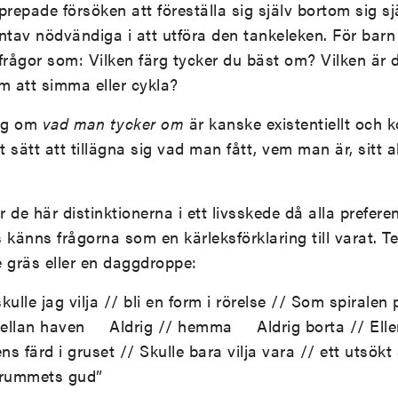
prepade försöken att föreställa sig själv bortom sig sj
ntav nödvändiga i att utföra den tankeleken. För barn 
 frågor som: Vilken färg tycker du bäst om? Vilken är d
m att simma eller cykla?
sig om
vad man tycker om
är kanske existentiellt och k
sätt att tillägna sig vad man fått, vem man är, sitt al
de här distinktionerna i ett livsskede då alla preferen
känns frågorna som en kärleksförklaring till varat. Tex
 gräs eller en daggdroppe:
skulle jag vilja // bli en form i rörelse // Som spirale
ellan haven Aldrig // hemma Aldrig borta // Eller 
ns färd i gruset // Skulle bara vilja vara // ett utsökt 
mrummets gud”