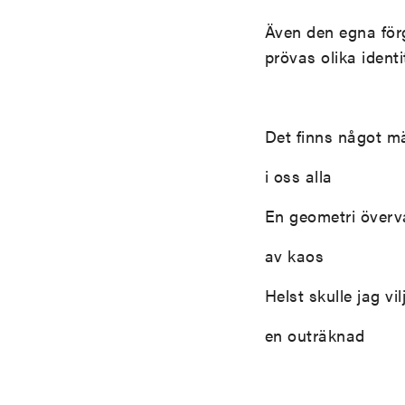
Även den egna för
prövas olika ident
Det finns något m
i oss alla
En geometri över
av kaos
Helst skulle jag vil
en outräknad