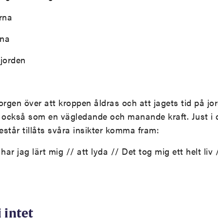
arna
rna
 jorden
orgen över att kroppen åldras och att jagets tid på jo
 också som en vägledande och manande kraft. Just i d
står tillåts svåra insikter komma fram:
r jag lärt mig // att lyda // Det tog mig ett helt liv /
i intet