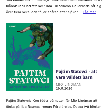
människans berättelser? Iida Turpeinens De levande rör sig
över flera sekel och följer spåren efter sjökon…
Läs mer
Pajtim Statovci - att
vara våldets barn
MIO LINDMAN
29.5.2026
Pajtim Statovcis Kon föder på natten får Mio Lindman att
tänka på Iida Raumas roman Förstörelse. Dessa två böcker