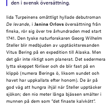
den i svensk översättning.
Iida Turpeinens omåttligt hyllade debutroman
De levande
, i
Janina Orlovs
översättning från
finska, rör sig över tre århundraden med start
1741. Den tyske naturforskaren Georg Wilhelm
Steller blir medbjuden av upptäcktsresanden
Vitus Bering på en expedition till Alaska. Men
det går inte riktigt som planerat. Det sedermera
lytta skeppet förliser och de blir fast på en
klippö (numera Berings ö, liksom sundet och
havet har uppkallats efter honom). De är på
god väg att hungra ihjäl när Steller upptäcker
sjökon; den nio meter långa bjässen smälter i
munnen på dem som ”det finaste kalvkött”.