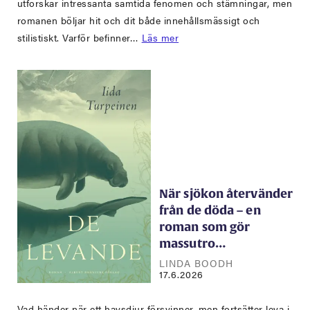
utforskar intressanta samtida fenomen och stämningar, men
romanen böljar hit och dit både innehållsmässigt och
stilistiskt. Varför befinner…
Läs mer
När sjökon återvänder
från de döda – en
roman som gör
massutro…
LINDA BOODH
17.6.2026
Vad händer när ett havsdjur försvinner, men fortsätter leva i