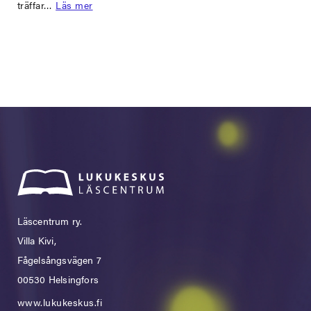
träffar…
Läs mer
Läscentrum ry.
Villa Kivi,
Fågelsångsvägen 7
00530 Helsingfors
www.lukukeskus.fi