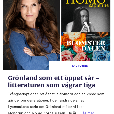
TALTUREN
Grönland som ett öppet sår –
litteraturen som vägrar tiga
Tvångsadoptioner, rotlöshet, självmord och en vrede som
går genom generationer. I den andra delen av
Lysmaskens serie om Grönland möter vi Iben
Mondrup och Niviaq Korneliussen. De är…
Läs mer