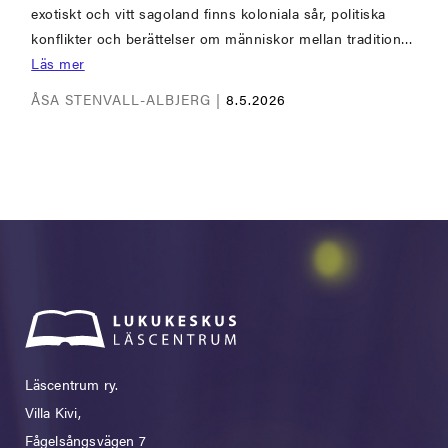
exotiskt och vitt sagoland finns koloniala sår, politiska
konflikter och berättelser om människor mellan tradition…
Läs mer
ÅSA STENVALL-ALBJERG |
8.5.2026
Läscentrum ry.
Villa Kivi,
Fågelsångsvägen 7