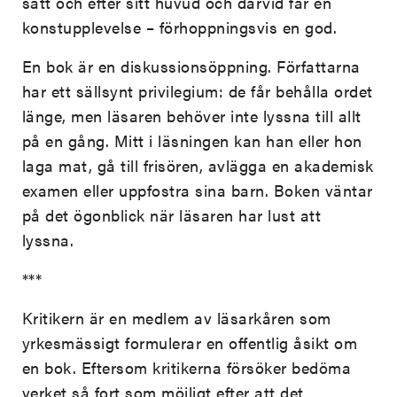
sätt och efter sitt huvud och därvid får en
konstupplevelse – förhoppningsvis en god.
En bok är en diskussionsöppning. Författarna
har ett sällsynt privilegium: de får behålla ordet
länge, men läsaren behöver inte lyssna till allt
på en gång. Mitt i läsningen kan han eller hon
laga mat, gå till frisören, avlägga en akademisk
examen eller uppfostra sina barn. Boken väntar
på det ögonblick när läsaren har lust att
lyssna.
***
Kritikern är en medlem av läsarkåren som
yrkesmässigt formulerar en offentlig åsikt om
en bok. Eftersom kritikerna försöker bedöma
verket så fort som möjligt efter att det