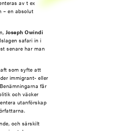
nteras av t ex
n – en absolut
em,
Joseph Owindi
lslagen safari in i
örst senare har man
ft som syfte att
der immigrant- eller
r. Benämningarna får
litik och väcker
esentera utanförskap
rfattarna.
nde, och särskilt