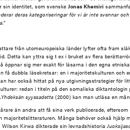
 sin identitet, som svenske
Jonas Khemiri
sammanfat
derar deras kategoriseringar för vi är inte svennar och 
a.”
attare från utomeuropeiska länder lyfter ofta fram sl
id. Detta kan yttra sig t ex i bruket av flera berättarr
å öppnar sig mer exakt för läsarna i den egna etnisk
an få dubbla läsekretsar: en i majoritetskulturen och 
n har också hittat på nya utgivningsstrategier för li
 kulturer: redan i titeln på den somaliska diktantologin
.Yhdeksän syyssadetta
(2000) kan man utläsa en mångk
rare än andra att få sina verk publicerade, eftersom de
n majoritetslitteraturen. Många behöver också hjälp m
t. Wilson Kirwa dikterade sin levnadshistoria
Juoksijas