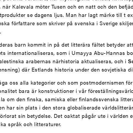
, när Kalevala möter Tusen och en natt och den befj
rodukter se dagens ljus. Man har lagt märke till t ex 
ka författare som skriver på svenska i Sverige skilje
.
eras barn kommit in på det litterära fältet betyder at
rets internationaliseras, som i Umayya Abu-Hannas b
lestinska arabernas närhistoria aktualiseras, och i
S
nsning) där Estlands historia under den sovjetiska d
vsäga oss alla kategorier och som postmodernismen för
ionalitet bara är konstruktioner i vår föreställningsvär
 om den finska, samiska eller finlandssvenska littera
ren har sin plats i den stora globaliserade världslitter
förlorat sin betydelse. Det oaktat pågår ute i världe
ka språk och litteraturer.