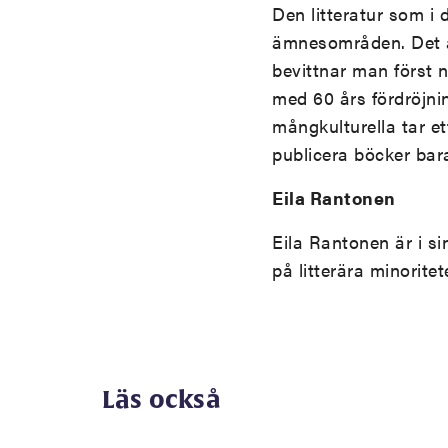
Den litteratur som i d
ämnesområden. Det är
bevittnar man först 
med 60 års fördröjning
mångkulturella tar et
publicera böcker bar
Eila Rantonen
Eila Rantonen är i si
på litterära minoritet
Läs också