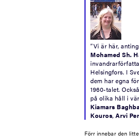
”Vi är här, anting
Mohamed Sh. H
invandrarförfatta
Helsingfors. I Sv
dem har egna för
1960-talet. Också
på olika håll i vä
Kiamars Baghba
Kouros
,
Arvi Per
Förr innebar den lit