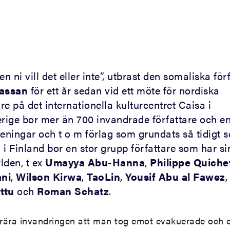
en ni vill det eller inte”, utbrast den somaliska för
assan
för ett år sedan vid ett möte för nordiska
re på det internationella kulturcentret Caisa i
erige bor mer än 700 invandrade författare och en
eningar och t o m förlag som grundats så tidigt 
 i Finland bor en stor grupp författare som har si
rlden, t ex
Umayya Abu-Hanna
,
Philippe Quiche
ni
,
Wilson Kirwa
,
TaoLin
,
Yousif Abu al Fawez
ttu
och
Roman Schatz
.
terära invandringen att man tog emot evakuerade och 