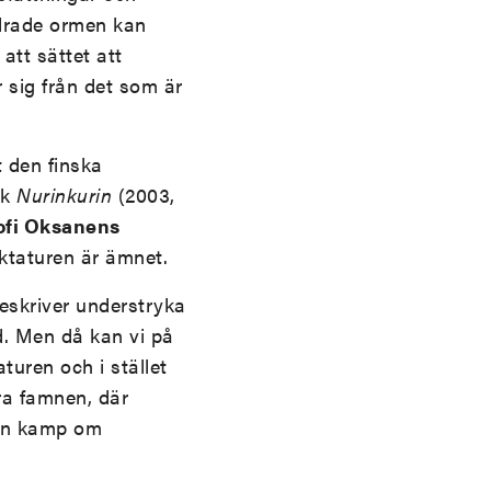
ädrade ormen kan
att sättet att
r sig från det som är
t den finska
ok
Nurinkurin
(2003,
ofi Oksanens
iktaturen är ämnet.
eskriver understryka
ld. Men då kan vi på
turen och i stället
ära famnen, där
n en kamp om