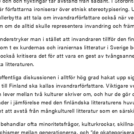
e och och flyktingar tar avstånd från sådant. I Storbr
r författarna ironiserar över etnisk stereotypisering. U
ullerbytta att tala om invandrarförfattare också när 
m om de alltid skulle representera invandring och frä
derstryker man i stället att invandraren tillför den fi
m t ex kurdernas och iraniernas litteratur i Sverige b
ckså kritisera det för att vara en gest av tvångsanne
 litteraturen.
ffentliga diskussionen i alltför hög grad hakat upp s
 till Finland ska kallas invandrarförfattare. Viktigare v
m lever mellan två kulturer skriver om, och hur de gö
nader i jämförelse med den finländska litteraturens hu
t att avstå från mångkulturell litteratur som en särski
 behandlar ofta minoritetsfrågor, kulturkrockar, skill
chismer mellan generationerna, och ”de okategoriserad