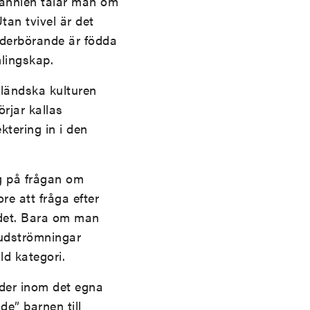
itannien talar man om
tan tvivel är det
vederbörande är födda
mlingskap.
nländska kulturen
örjar kallas
ktering in i den
ig på frågan om
ore att fråga efter
r det. Bara om man
vudströmningar
ld kategori.
nader inom det egna
e” barnen till