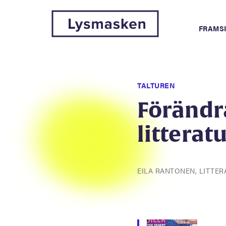
FRAMS
TALTUREN
Förändr
litterat
EILA RANTONEN, LITTE