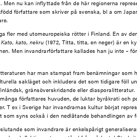
 Men nu kan inflyttade från de här regionerna represe
kfödd författare som skriver på svenska, bl a om Japa
are.
a fler med utomeuropeiska rötter i Finland. En av d
k
Kato, kato, nekru
(1972, Titta, titta, en neger) är en ky
men. Men invandrarförfattare kallades han ju inte – f
itteraturen har man stampat fram benämningar som ha
urella sakläget och inkludera det som tidigare föll un
finländsk, gränsöverskridande eller diasporalitteratu
 många författares huvuden, de luktar byråkrati och po
r. T ex i Sverige har invandrarnas kultur börjat repr
t som syns också i den nedlåtande behandlingen av fö
eslutande som invandrare är enkelspårigt generalisera