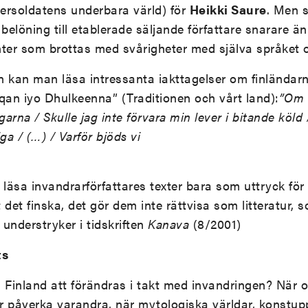
tersoldatens underbara värld) för
Heikki Saure
. Men s
belöning till etablerade säljande författare snarare 
nter som brottas med svårigheter med själva språket o
en kan man läsa intressanta iakttagelser om finländarn
an iyo Dhulkeenna” (Traditionen och vårt land):
”Om d
garna / Skulle jag inte förvara min lever i bitande köld
iga / (…) / Varför bjöds vi
äsa invandrarförfattares texter bara som uttryck för k
 det finska, det gör dem inte rättvisa som litteratur, s
understryker i tidskriften
Kanava
(8/2001)
ts
 Finland att förändras i takt med invandringen? När o
får påverka varandra, när mytologiska världar, konstup