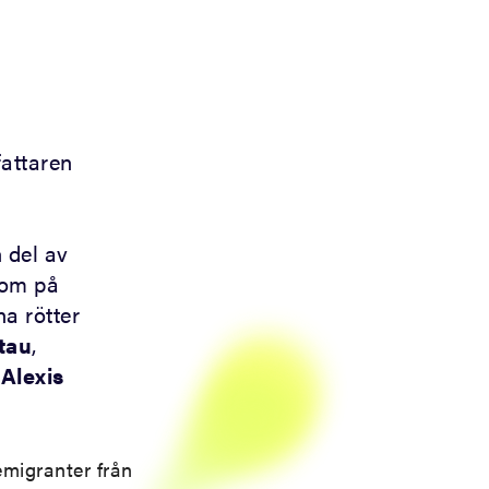
fattaren
 del av
som på
na rötter
tau
,
,
Alexis
emigranter från