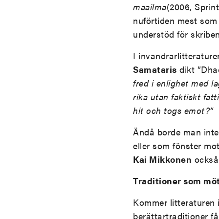
maailma
(2006, Sprin
nuförtiden mest som 
understöd för skribe
I invandrarlitteratur
Samataris
dikt ”Dhaq
fred i enlighet med la
rika utan faktiskt fatt
hit och togs emot?”
Ändå borde man inte l
eller som fönster mot
Kai Mikkonen
också 
Traditioner som mö
Kommer litteraturen i
berättartraditioner 