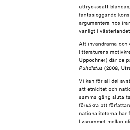
uttryckssätt blandas
fantasieggande konstp
argumentera hos irans
vanligt i västerlandet
Att invandrarna och d
litteraturens motivk
Uppochner) där de pa
Puhdistus
(2008, Utre
Vi kan för all del a
att etnicitet och nat
samma gång sluta tala
försäkra att författa
nationaliteterna har 
livsrummet mellan oli