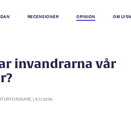
IDAN
RECENSIONER
OPINION
OM LYS
ar invandrarna vår
ur?
RATURFORSKARE
|
6.11.2009