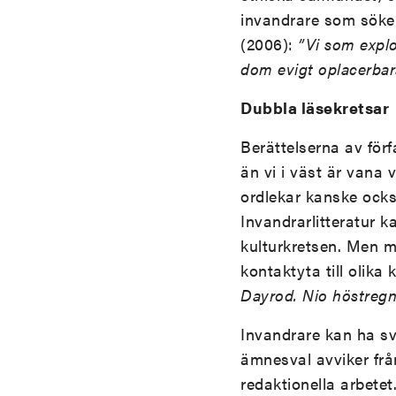
invandrare som söker
(2006):
”Vi som explo
dom evigt oplacerbar
Dubbla läsekretsar
Berättelserna av förf
än vi i väst är vana v
ordlekar kanske ocks
Invandrarlitteratur k
kulturkretsen. Men ma
kontaktyta till olika
Dayrod. Nio höstregn
Invandrare kan ha svå
ämnesval avviker frå
redaktionella arbete