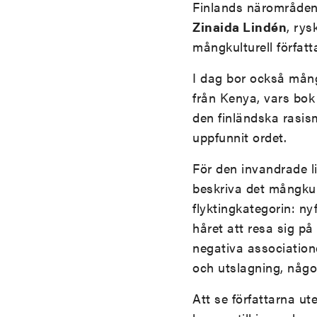
Finlands närområden.
Zinaida Lindén
, rys
mångkulturell författ
I dag bor också mång
från Kenya, vars bo
den finländska rasis
uppfunnit ordet.
För den invandrade l
beskriva det mångkult
flyktingkategorin: ny
håret att resa sig på
negativa associatione
och utslagning, någo
Att se författarna ut