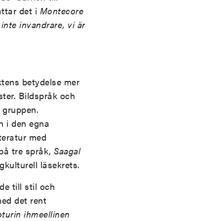
tar det i
Montecore
inte invandrare, vi är
äktens betydelse mer
öster. Bildspråk och
a gruppen.
en i den egna
tteratur med
 på tre språk,
Saagal
ulturell läsekrets.
 till stil och
ed det rent
oturin ihmeellinen