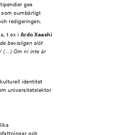
tipendier ges
än som oumbärligt
ch redigeringen.
a, t ex i
Ardo Xaashi
e bevisligen slöt
 / (…) Om ni inte är
ulturell identitet
om universitetslektor
lika
pfattningar och