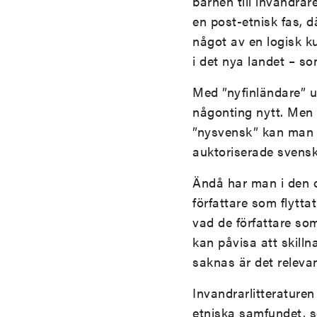
barnen till invandrar
en post-etnisk fas, dä
något av en logisk k
i det nya landet – so
Med ”nyfinländare” un
någonting nytt. Men o
”nysvensk” kan man o
auktoriserade svenska
Ändå har man i den o
författare som flyttat
vad de författare so
kan påvisa att skill
saknas är det relevan
Invandrarlitteraturen
etniska samfundet, s