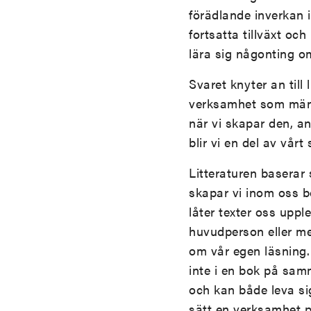
förädlande inverkan i
fortsatta tillväxt oc
lära sig någonting om
Svaret knyter an till
verksamhet som männi
när vi skapar den, an
blir vi en del av vår
Litteraturen baserar
skapar vi inom oss b
låter texter oss upp
huvudperson eller med
om vår egen läsning. 
inte i en bok på sam
och kan både leva sig
sätt en verksamhet p