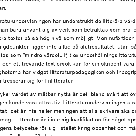
an.
teraturundervisningen har understrukit de litterära värd
an bara använt sig av verk som betraktas som bra, o
era texter på så hög nivå som möjligt. Men nuförtiden
gdpunkten ligger inte alltid på slutresultatet, utan p
as som ”mindre värdefull”, t ex underhållningslitteratur
 och ett trevande textförsök kan för sin skribent vara 
igheterna har vidgat litteraturpedagogiken och inbegri
resserar sig för finlitteratur.
yker värdet av mätbar nytta är det ibland svårt att ö
gen kunde vara attraktiv. Litteraturundervisningen strä
at: det är inte heller meningen att alla skrivare ska dril
ag. i litteratur är i inte sig kvalifikation för något spe
gens betydelse rör sig i stället kring öppenhet och må