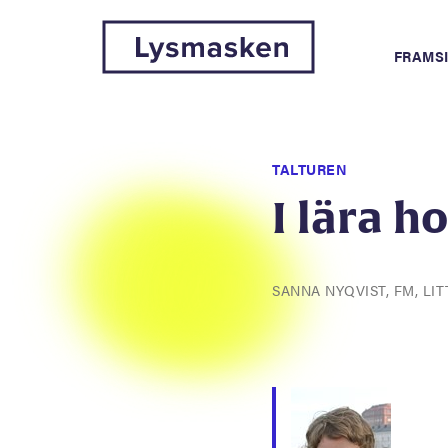
FRAMS
TALTUREN
I lära h
SANNA NYQVIST, FM, L