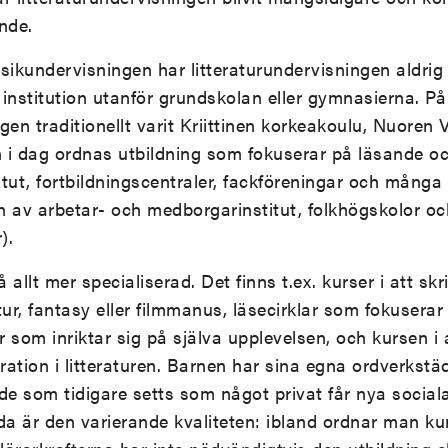
nde.
musikundervisningen har litteraturundervisningen aldrig 
l institution utanför grundskolan eller gymnasierna. P
gen traditionellt varit Kriittinen korkeakoulu, Nuoren 
 i dag ordnas utbildning som fokuserar på läsande oc
titut, fortbildningscentraler, fackföreningar och många
av arbetar- och medborgarinstitut, folkhögskolor oc
).
 allt mer specialiserad. Det finns t.ex. kurser i att sk
tur, fantasy eller filmmanus, läsecirklar som fokusera
ar som inriktar sig på själva upplevelsen, och kursen i 
ation i litteraturen. Barnen har sina egna ordverkstä
e som tidigare setts som något privat får nya sociala
a är den varierande kvaliteten: ibland ordnar man k