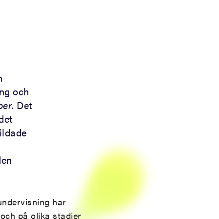
n
ing och
per
. Det
det
bildade
den
undervisning har
 och på olika stadier