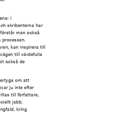
ena: i
ch skribenterna har
 förstår man också
å processen.
en, kan inspirera till
vägen till värdefulla
pit också de
vertyga om att
var ju inte efter
las till författare,
ciellt jobb.
ngfald, kring