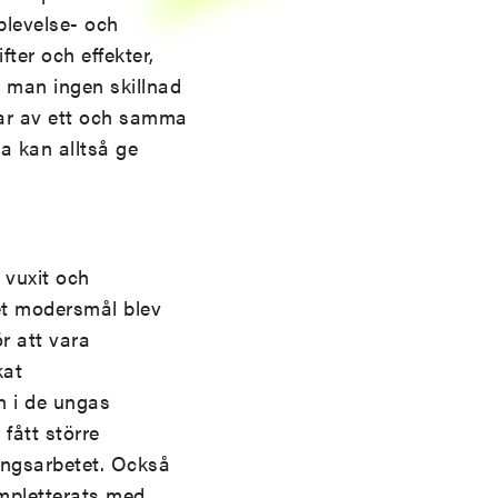
plevelse- och
ter och effekter,
r man ingen skillnad
lar av ett och samma
a kan alltså ge
 vuxit och
et modersmål blev
r att vara
kat
h i de ungas
fått större
ningsarbetet. Också
ompletterats med