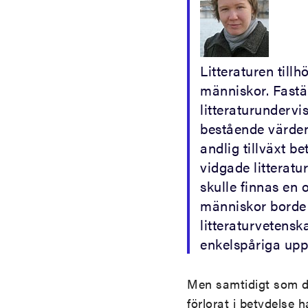
Litteraturen tillh
människor. Fastä
litteraturundervi
bestående värden 
andlig tillväxt b
vidgade litteratu
skulle finnas en 
människor borde 
litteraturvetensk
enkelspåriga upp
Men samtidigt som de
förlorat i betydelse h