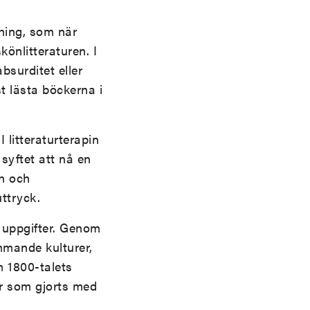
ning, som när
önlitteraturen. I
absurditet eller
 lästa böckerna i
 litteraturterapin
syftet att nå en
rn och
ttryck.
e uppgifter. Genom
ämmande kulturer,
 1800-talets
mer som gjorts med