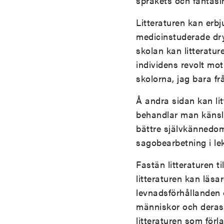
språkets och fantasi
Litteraturen kan erb
medicinstuderade dry
skolan kan litterature
individens revolt mot
skolorna, jag bara fr
Å andra sidan kan lit
behandlar man känslo
bättre självkännedom
sagobearbetning i lek
Fastän litteraturen 
litteraturen kan läsa
levnadsförhållanden 
människor och deras l
litteraturen som förl