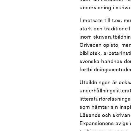
undervisning i skriva
I motsats till t.ex. 
stark och traditionel
inom skrivarutbildnin
Oriveden opisto, men
bibliotek, arbetarins
svenska handhas den 
fortbildningscentraler
Utbildningen är också
underhållningslittera
litteraturföreläsning
som hämtar sin inspir
Läsande och skrivand
Expansionens avigsid