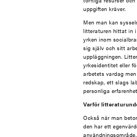
torftiga resurser och
uppgiften kräver.
Men man kan sysselsä
litteraturen hittat i
yrken inom socialbran
sig själv och sitt ar
uppläggningen. Litte
yrkesidentitet eller f
arbetets vardag men 
redskap, ett slags l
personliga erfarenhet
Varför litteraturun
Också när man betona
den har ett egenvärde
användningsområde. 