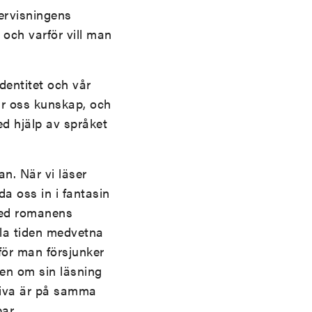
dervisningens
 och varför vill man
identitet och vår
ar oss kunskap, och
ed hjälp av språket
n. När vi läser
a oss in i fantasin
med romanens
ela tiden medvetna
för man försjunker
ten om sin läsning
kriva är på samma
par