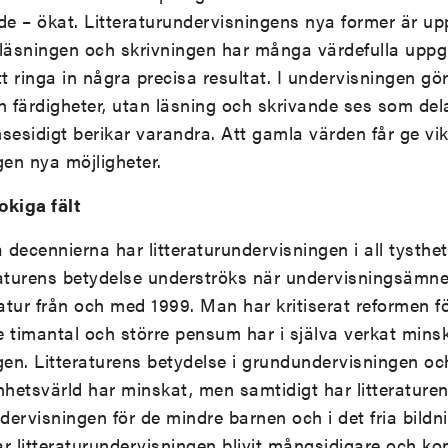
e – ökat. Litteraturundervisningens nya former är up
läsningen och skrivningen har många värdefulla uppgif
tt ringa in några precisa resultat. I undervisningen gö
 färdigheter, utan läsning och skrivande ses som de
esidigt berikar varandra. Att gamla värden får ge vik
gen nya möjligheter.
kiga fält
decennierna har litteraturundervisningen i all tysthet
teraturens betydelse underströks när undervisningsämn
atur från och med 1999. Man har kritiserat reformen fö
e timantal och större pensum har i själva verkat mins
ngen. Litteraturens betydelse i grundundervisningen oc
tsvärld har minskat, men samtidigt har litteraturen 
dervisningen för de mindre barnen och i det fria bild
ar litteraturundervisningen blivit mångsidigare och k