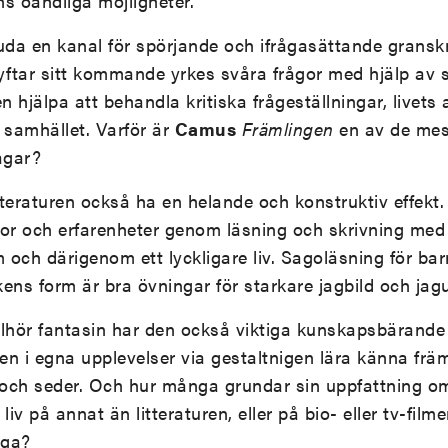
ns oändliga möjligheter.
juda en kanal för spörjande och ifrågasättande gransk
ftar sitt kommande yrkes svåra frågor med hjälp av sk
n hjälpa att behandla kritiska frågeställningar, livets 
 samhället. Varför är
Camus
Främlingen
en av de mest
ågar?
teraturen också ha en helande och konstruktiv effekt. I
r och erfarenheter genom läsning och skrivning med 
 och därigenom ett lyckligare liv. Sagoläsning för ba
ens form är bra övningar för starkare jagbild och jagu
tillhör fantasin har den också viktiga kunskapsbärand
ren i egna upplevelser via gestaltnigen lära känna fr
och seder. Och hur många grundar sin uppfattning om
iv på annat än litteraturen, eller på bio- eller tv-fil
aga?