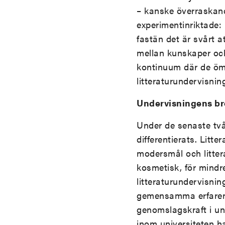
– kanske överraskand
experimentinriktade: 
fastän det är svårt a
mellan kunskaper och
kontinuum där de öms
litteraturundervisnin
Undervisningens bro
Under de senaste två 
differentierats. Lit
modersmål och litter
kosmetisk, för mindr
litteraturundervisni
gemensamma erfarenhe
genomslagskraft i un
inom universiteten h