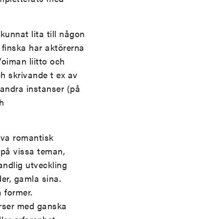
kunnat lita till någon
å finska har aktörerna
Voiman liitto och
h skrivande t ex av
 andra instanser (på
h
riva romantisk
r på vissa teman,
andlig utveckling
der, gamla sina.
 former.
urser med ganska