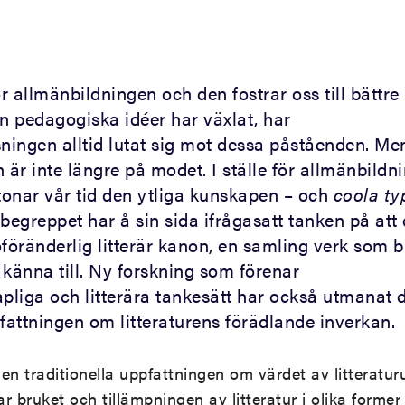
ör allmänbildningen och den fostrar oss till bättre
n pedagogiska idéer har växlat, har
sningen alltid lutat sig mot dessa påståenden. Me
är inte längre på modet. I ställe för allmänbildn
etonar vår tid den ytliga kunskapen – och
coola ty
rbegreppet har å sin sida ifrågasatt tanken på att 
oföränderlig litterär kanon, en samling verk som 
känna till. Ny forskning som förenar
apliga och litterära tankesätt har också utmanat 
fattningen om litteraturens förädlande inverkan.
n traditionella uppfattningen om värdet av litteratur
ar bruket och tillämpningen av litteratur i olika former