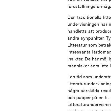
föreställningsförmåg
Den traditionella lit
undervisningen har m
handletts att produc
andra synpunkter. Tyn
Litteratur som betrakt
intressanta lärdomar,
insikter. De här möjl
människor som inte int
I en tid som understr
litteraturundervisnin
några särskilda result
och papper på en fil. m
Litteraturundervisnin