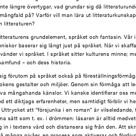
nte längre övertygar, vad grundar sig då litteraturun
h mångfald på? Varför vill man lära ut litteraturkunskap
 litteraturen?
 litteraturens grundelement, språket och fantasin. Vår 
skor baserar sig långt just på språket. När vi skaff
vänder vi språket. I språket sitter kulturens minne; m
t samfund – och dess historia.
 sig förutom på språket också på föreställningsförmåga
okens gestalter och miljöer. Genom sin förmåga att led
leva mångahanda känslor. Vi kanske identifierar oss 
 ett diktjags erfarenheter, men samtidigt förblir vi h
Uttrycket att ”försjunka i en roman” är vilseledande, 
ma sätt som t. ex. i drömmen: läsaren är alltid medve
 in i textens värd och distansera sig från den. Att s
å många nivåer, en process som aktiverar och fördju