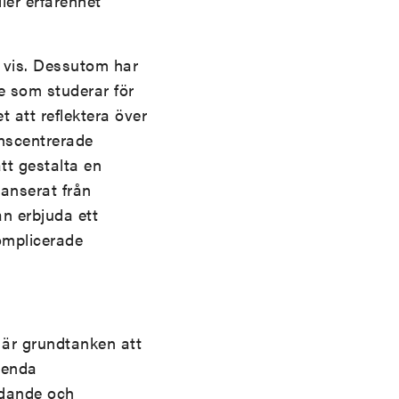
ller erfarenhet
t vis. Dessutom har
de som studerar för
t att reflektera över
onscentrerade
t gestalta en
tanserat från
n erbjuda ett
omplicerade
 är grundtanken att
t enda
ldande och