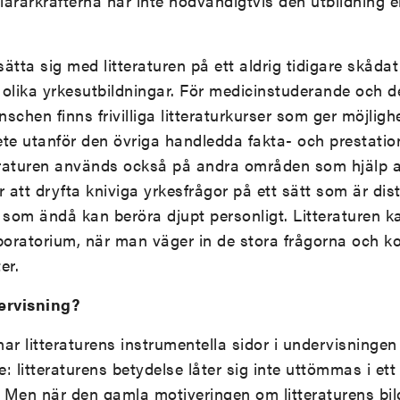
 lärarkrafterna har inte nödvändigtvis den utbildning e
tta sig med litteraturen på ett aldrig tidigare skåda
n i olika yrkesutbildningar. För medicinstuderande och 
schen finns frivilliga litteraturkurser som ger möjlighe
bete utanför den övriga handledda fakta- och prestati
raturen används också på andra områden som hjälp at
ör att dryfta kniviga yrkesfrågor på ett sätt som är dis
som ändå kan beröra djupt personligt. Litteraturen ka
aboratorium, när man väger in de stora frågorna och k
er.
dervisning?
r litteraturens instrumentella sidor i undervisningen
: litteraturens betydelse låter sig inte uttömmas i et
Men när den gamla motiveringen om litteraturens bi