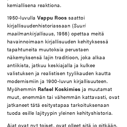
kemiallisena reaktiona.
1950-luvulla
Vappu Roos
saattoi
kirjallisuudenhistoriassaan (
Suuri
maailmankirjallisuus
, 1956) opettaa meitä
havainnoimaan kirjallisuuden kehityksessä
tapahtuneita muutoksia perustaen
näkemyksensä lajin traditioon, joka alkaa
antiikista, jatkuu keskiajalla ja kulkee
valistuksen ja realistisen tyylikauden kautta
modernismiin ja 1900-luvun kirjallisuuteen.
Myöhemmin
Rafael Koskimies
ja muutamat
muut, enemmän tai vähemmän kattavasti, ovat
jatkaneet tätä esitystapaa tarkoituksenaan
tuoda esille lajityypin yleinen kehityshistoria.
Ajat ovat nyt toiset, ovat olleet sitä jo pitkään.