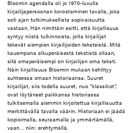
Bloomin agendalla oli jo 1970-luvulla
kirjailijapersoonan korostaminen tavalla, joka
soti ajan tutkimuksellista sopivaisuutta
vastaan. Hän nimittäin esitti, että kirjallisuus
syntyy niistä tulkinnoista, joita kirjailijat
tekevät aiempien kirjailijoiden teksteistä. Mitä
kauempana alkuperäisestä tekstistä ollaan,
sitä omaperäisempi on kirjailijan oma teksti.
Näin kirjallisuus Bloomin mukaan kehittyy
suhteessa omaan historiaansa. Suuret
kirjailijat, siis todella suuret, nuo ”klassikot”,
ovat löytäneet paikkansa historiassa
tulkitsemalla aiemmin kirjoitettua kirjallisuutta
merkittävällä tavalla väärin. Historiaan ei jäädä
kopioimalla, seuraamalla ja ymmärtämällä,
vaan… niin: erehtymällä.