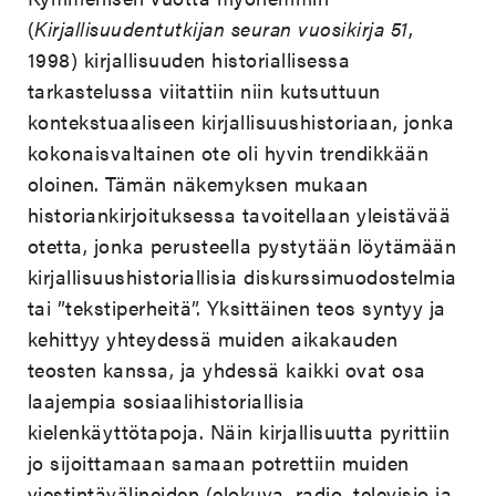
(
Kirjallisuudentutkijan seuran vuosikirja 51
,
1998) kirjallisuuden historiallisessa
tarkastelussa viitattiin niin kutsuttuun
kontekstuaaliseen kirjallisuushistoriaan, jonka
kokonaisvaltainen ote oli hyvin trendikkään
oloinen. Tämän näkemyksen mukaan
historiankirjoituksessa tavoitellaan yleistävää
otetta, jonka perusteella pystytään löytämään
kirjallisuushistoriallisia diskurssimuodostelmia
tai ”tekstiperheitä”. Yksittäinen teos syntyy ja
kehittyy yhteydessä muiden aikakauden
teosten kanssa, ja yhdessä kaikki ovat osa
laajempia sosiaalihistoriallisia
kielenkäyttötapoja. Näin kirjallisuutta pyrittiin
jo sijoittamaan samaan potrettiin muiden
viestintävälineiden (elokuva, radio, televisio ja