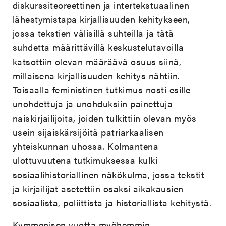
diskurssiteoreettinen ja intertekstuaalinen
lähestymistapa kirjallisuuden kehitykseen,
jossa tekstien välisillä suhteilla ja tätä
suhdetta määrittävillä keskustelutavoilla
katsottiin olevan määräävä osuus siinä,
millaisena kirjallisuuden kehitys nähtiin.
Toisaalla feministinen tutkimus nosti esille
unohdettuja ja unohduksiin painettuja
naiskirjailijoita, joiden tulkittiin olevan myös
usein sijaiskärsijöitä patriarkaalisen
yhteiskunnan uhossa. Kolmantena
ulottuvuutena tutkimuksessa kulki
sosiaalihistoriallinen näkökulma, jossa tekstit
ja kirjailijat asetettiin osaksi aikakausien
sosiaalista, poliittista ja historiallista kehitystä.
Kymmenisen vuotta myöhemmin