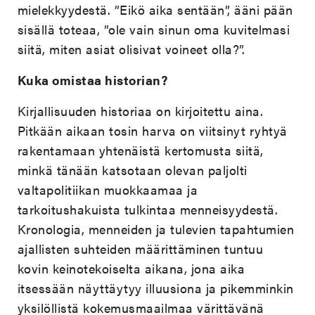
mielekkyydestä. ”Eikö aika sentään”, ääni pään
sisällä toteaa, ”ole vain sinun oma kuvitelmasi
siitä, miten asiat olisivat voineet olla?”.
Kuka omistaa historian?
Kirjallisuuden historiaa on kirjoitettu aina.
Pitkään aikaan tosin harva on viitsinyt ryhtyä
rakentamaan yhtenäistä kertomusta siitä,
minkä tänään katsotaan olevan paljolti
valtapolitiikan muokkaamaa ja
tarkoitushakuista tulkintaa menneisyydestä.
Kronologia, menneiden ja tulevien tapahtumien
ajallisten suhteiden määrittäminen tuntuu
kovin keinotekoiselta aikana, jona aika
itsessään näyttäytyy illuusiona ja pikemminkin
yksilöllistä kokemusmaailmaa värittävänä