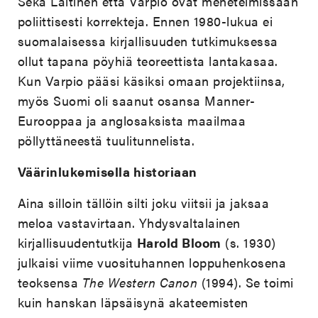
Sekä Laitinen että Varpio ovat menetelmissään
poliittisesti korrekteja. Ennen 1980-lukua ei
suomalaisessa kirjallisuuden tutkimuksessa
ollut tapana pöyhiä teoreettista lantakasaa.
Kun Varpio pääsi käsiksi omaan projektiinsa,
myös Suomi oli saanut osansa Manner-
Eurooppaa ja anglosaksista maailmaa
pöllyttäneestä tuulitunnelista.
Väärinlukemisella historiaan
Aina silloin tällöin silti joku viitsii ja jaksaa
meloa vastavirtaan. Yhdysvaltalainen
kirjallisuudentutkija
Harold Bloom
(s. 1930)
julkaisi viime vuosituhannen loppuhenkosena
teoksensa
The Western Canon
(1994). Se toimi
kuin hanskan läpsäisynä akateemisten