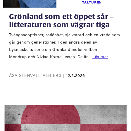
TALTUREN
Grönland som ett öppet sår –
litteraturen som vägrar tiga
Tvångsadoptioner, rotlöshet, självmord och en vrede som
går genom generationer. I den andra delen av
Lysmaskens serie om Grönland möter vi Iben
Mondrup och Niviaq Korneliussen. De är…
Läs mer
ÅSA STENVALL-ALBJERG |
12.5.2026