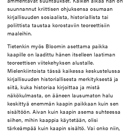
ammentavat suuntaukset. Kaiken aikaa hän on
suunnannut kriittisen ohjuksensa osumaan
kirjallisuuden sosiaalista, historiallista tai
poliittista taustaa korostaviin teoreettisiin
maaleihin.
Tietenkin myös Bloomin asettama paikka
kaapille on laadittu hänen itselleen laatiman
teoreettisen viitekehyksen alustalle.
Mielenkiintoista tässä kaikessa keskustelussa
kirjallisuuden historiallisesta merkityksestä ja
siitä, kuka historiaa kirjoittaa ja mistä
näkökulmasta, on ääneen lausumaton halu
keskittyä enemmän kaapin paikkaan kuin sen
sisältöön. Aivan kuin kaapin asema suhteessa
siihen, mihin kaappia käytetään, olisi
tärkeämpää kuin kaapin sisältö. Vai onko niin,