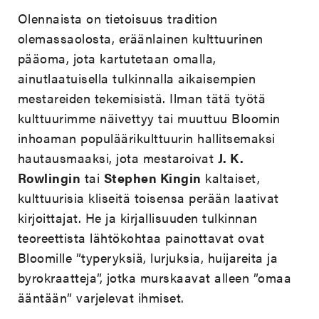
Olennaista on tietoisuus tradition
olemassaolosta, eräänlainen kulttuurinen
pääoma, jota kartutetaan omalla,
ainutlaatuisella tulkinnalla aikaisempien
mestareiden tekemisistä. Ilman tätä työtä
kulttuurimme näivettyy tai muuttuu Bloomin
inhoaman populäärikulttuurin hallitsemaksi
hautausmaaksi, jota mestaroivat
J. K.
Rowlingin
tai
Stephen Kingin
kaltaiset,
kulttuurisia kliseitä toisensa perään laativat
kirjoittajat. He ja kirjallisuuden tulkinnan
teoreettista lähtökohtaa painottavat ovat
Bloomille ”typeryksiä, lurjuksia, huijareita ja
byrokraatteja”, jotka murskaavat alleen ”omaa
ääntään” varjelevat ihmiset.