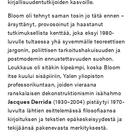
kirjallisuudentutkijoiden kasvoille.
Bloom oli tehnyt saman tosin jo tätä ennen –
ärsyttänyt, provosoinut ja haastanut
tutkimuksellista kenttää, joka eksyi 1980-
luvulle tultaessa yhä syvemmälle teoreettisen
jargonin, poliittisen tarkoitushakuisuuden ja
postmodernin ennustettavuuden suohon.
Loukkaus oli sitäkin kipeämpi, koska Bloom
itse kuului sisäpiiriin, Yalen yliopiston
professorikuntaan, joiden vieraana
ranskalaisen dekonstruktionismin isähahmo
Jacques Derrida
(1930–2004) pistäytyi 1970-
luvulta lähtien esittelemässä filosofiaansa
kirjoituksen ja tekstien epäkeskeisyydestä ja
tekijäänsä pakenevasta merkityksestä.