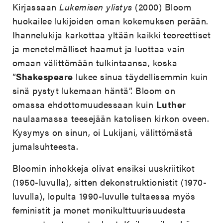
Kirjassaan
Lukemisen ylistys
(2000) Bloom
huokailee lukijoiden oman kokemuksen perään.
Ihannelukija karkottaa yltään kaikki teoreettiset
ja menetelmälliset haamut ja luottaa vain
omaan välittömään tulkintaansa, koska
”
Shakespeare
lukee sinua täydellisemmin kuin
sinä pystyt lukemaan häntä”. Bloom on
omassa ehdottomuudessaan kuin
Luther
naulaamassa teesejään katolisen kirkon oveen.
Kysymys on sinun, oi Lukijani, välittömästä
jumalsuhteesta.
Bloomin inhokkeja olivat ensiksi uuskriitikot
(1950-luvulla), sitten dekonstruktionistit (1970-
luvulla), lopulta 1990-luvulle tultaessa myös
feministit ja monet monikulttuurisuudesta