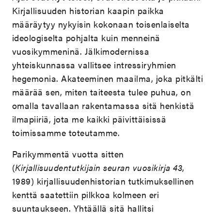
Kirjallisuuden historian kaapin paikka
määräytyy nykyisin kokonaan toisenlaiselta
ideologiselta pohjalta kuin menneinä
vuosikymmeninä. Jälkimodernissa
yhteiskunnassa vallitsee intressiryhmien
hegemonia. Akateeminen maailma, joka pitkälti
määrää sen, miten taiteesta tulee puhua, on
omalla tavallaan rakentamassa sitä henkistä
ilmapiiriä, jota me kaikki päivittäisissä
toimissamme toteutamme.
Parikymmentä vuotta sitten
(
Kirjallisuudentutkijain seuran vuosikirja 43
,
1989) kirjallisuudenhistorian tutkimuksellinen
kenttä saatettiin pilkkoa kolmeen eri
suuntaukseen. Yhtäällä sitä hallitsi