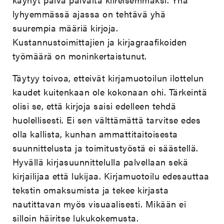
lyhyemmässä ajassa on tehtävä yhä
suurempia määriä kirjoja.
Kustannustoimittajien ja kirjagraafikoiden
työmäärä on moninkertaistunut.
Täytyy toivoa, etteivät kirjamuotoilun ilottelun
kaudet kuitenkaan ole kokonaan ohi. Tärkeintä
olisi se, että kirjoja saisi edelleen tehdä
huolellisesti. Ei sen välttämättä tarvitse edes
olla kallista, kunhan ammattitaitoisesta
suunnittelusta ja toimitustyöstä ei säästellä.
Hyvällä kirjasuunnittelulla palvellaan sekä
kirjailijaa että lukijaa. Kirjamuotoilu edesauttaa
tekstin omaksumista ja tekee kirjasta
nautittavan myös visuaalisesti. Mikään ei
silloin häiritse lukukokemusta.