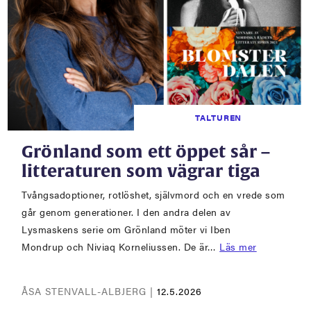
TALTUREN
Grönland som ett öppet sår –
litteraturen som vägrar tiga
Tvångsadoptioner, rotlöshet, självmord och en vrede som
går genom generationer. I den andra delen av
Lysmaskens serie om Grönland möter vi Iben
Mondrup och Niviaq Korneliussen. De är…
Läs mer
ÅSA STENVALL-ALBJERG |
12.5.2026