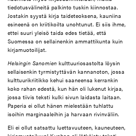
tiedotusvälineitä palkinto tuskin kiinnostaa.
Jostakin syystä kirja taideteoksena, kauniina
esineenä on kriitikoilta unohtunut. Ei siis ihme,
ettei suuri yleisö taida edes tietää, että
Suomessa on sellainenkin ammattikunta kuin
kirjamuotoilijat.
Helsingin Sanomien
kulttuuriosastolta löysin
sellaisenkin tyrmistyttävän kannanoton, jossa
kulttuurikriitikko kehui saaneensa kerrankin
koko rahan edestä, kun hän oli lukenut kirjaa,
jossa tiivis teksti kulki sivun laidasta laitaan.
Paperia ei ollut hänen mielestään tuhlattu
isoihin marginaaleihin ja harvaan rivinväliin.
Eli ei ollut satsattu luettavuuteen, kauneuteen,
kirjamuotoiluun! Kunhan oli lätkäisty teksti