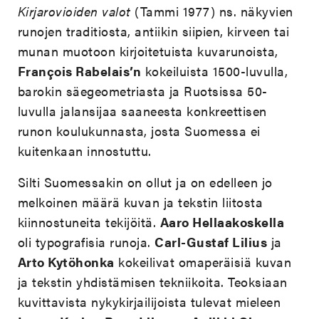
Kirjarovioiden valot
(Tammi 1977) ns. näkyvien
runojen traditiosta, antiikin siipien, kirveen tai
munan muotoon kirjoitetuista kuvarunoista,
François Rabelais’n
kokeiluista 1500-luvulla,
barokin säegeometriasta ja Ruotsissa 50-
luvulla jalansijaa saaneesta konkreettisen
runon koulukunnasta, josta Suomessa ei
kuitenkaan innostuttu.
Silti Suomessakin on ollut ja on edelleen jo
melkoinen määrä kuvan ja tekstin liitosta
kiinnostuneita tekijöitä.
Aaro Hellaakoskella
oli typografisia runoja.
Carl-Gustaf Lilius
ja
Arto Kytöhonka
kokeilivat omaperäisiä kuvan
ja tekstin yhdistämisen tekniikoita. Teoksiaan
kuvittavista nykykirjailijoista tulevat mieleen