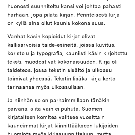
huonosti suunniteltu kansi voi johtaa pahasti
harhaan, jopa pilata kirjan. Perinteisesti kirja
on kyllä aina ollut kaunis kokonaisuus.
Vanhat käsin kopioidut kirjat olivat
kallisarvoisia taide-esineitä, joissa kuvitus,
koristelu ja typografia, kauniisti käsin kirjoitettu
teksti, muodostivat kokonaisuuden. Kirja oli
taideteos, jossa tekstin sisältö ja ulkoasu
toimivat yhdessä. Tekstin lisäksi kirja kertoi
tarinaansa myös ulkoasullaan.
Ja niinhän se on parhaimmillaan tänäkin
päivänä, siitä vain ei puhuta. Suomen
kirjataiteen komitea valitsee vuosittain
kauneimmat kirjat kiinnittääkseen lukijoiden
huomiota myös kirjasuunnitteluun, mutta