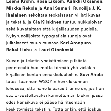
Leena Krohn
,
Rosa Liksom
,
Aulikki Oksanen
,
Mirkka Rekola
ja
Anni Sumari
. Runoilija
J. K.
Ihalainen
sekoittaa teoksissaan villisti kuvaa
ja tekstiä, ja
Cia Kiiskinen
tuntuu sukkuloivan
sekä kuvataiteen että kirjallisuuden puolella.
Nykyrunoilijoista typografisia runoja ovat
julkaisseet muun muassa
Kari Aronpuro
,
Rakel Liehu
ja
Lauri Otonkoski
.
Kuvan ja tekstin yhdistämisen pitkästä
perinteestä huolimatta törmää yhä vieläkin
kirjallisen kentän ennakkoluuloihin.
Suvi Ahola
totesi taannoin WSOY:n henkilökunnan
lehdessä, että hänelle paras tilanne on, jos hän
saa arvosteltavaksi kannettoman blokin, jossa
edes kansikuva ei pääse häiritsemään
keskittymistä tekstiin. Totta onkin, että joskus