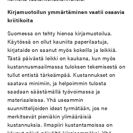
Kirjamuotoilun ymmärtäminen vaatii osaavia
kriitikoita
Suomessa on tehty hienoa kirjamuotoilua.
Käytössä on ollut kauniita paperilaatuja,
kirjataide on saanut myös kokeilla ja leikkiä.
Tästä päivästä leikki on kaukana, kun myös
kustannusmaailmassa tuloksen tekemisestä on
tullut entistä tärkeämpää. Kustannukset on
saatava minimiin, ja helpoimmin tulosta
saadaan säästämällä työvoimassa ja
materiaaleissa. Yhä useammin
suunnittelijoiden ideat tyrmätään, jos ne
merkitsevät pieniäkin ylimääräisiä
kustannuksia. Ilmapiiri kustantamoissa on
käynyt päivä päivältä kiireisemmäksi. Yhä