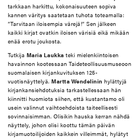
tarkkaan harkittu, kokonaisuuteen sopiva
kannen väritys saatetaan tuhota toteamalla:
”Tarvitaan iloisempia värejä!” Sen jälkeen
kaikki kirjat ovatkin iloisen värisiä eikä mikään
enää erotu joukosta.
Tutkija
Maria Laukka
teki mielenkiintoisen
havainnon kootessaan Taideteollisuusmuseoon
suomalaisen kirjankuvituksen 125-
vuotisnäyttelyä.
Martta Wendelinin
hylättyjä
kirjankansiehdotuksia tarkastellessaan hän
kiinnitti huomiota siihen, että kustantamo oli
usein valinnut vaihtoehdoista taiteellisesti
sovinnaisimman. Olisikin hauska kerran nähdä
näyttely, johon olisi koottu tämän päivän
kirjamuotoilijoiden kaikkein villeimmät, hylätyt