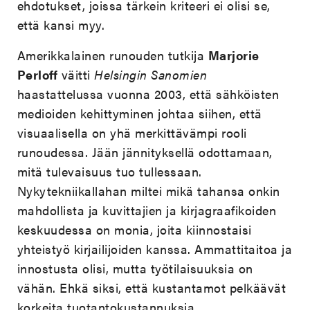
ehdotukset, joissa tärkein kriteeri ei olisi se,
että kansi myy.
Amerikkalainen runouden tutkija
Marjorie
Perloff
väitti
Helsingin Sanomien
haastattelussa vuonna 2003, että sähköisten
medioiden kehittyminen johtaa siihen, että
visuaalisella on yhä merkittävämpi rooli
runoudessa. Jään jännityksellä odottamaan,
mitä tulevaisuus tuo tullessaan.
Nykytekniikallahan miltei mikä tahansa onkin
mahdollista ja kuvittajien ja kirjagraafikoiden
keskuudessa on monia, joita kiinnostaisi
yhteistyö kirjailijoiden kanssa. Ammattitaitoa ja
innostusta olisi, mutta työtilaisuuksia on
vähän. Ehkä siksi, että kustantamot pelkäävät
korkeita tuotantokustannuksia.