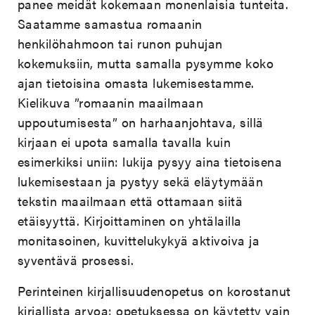
panee meidät kokemaan monenlaisia tunteita.
Saatamme samastua romaanin
henkilöhahmoon tai runon puhujan
kokemuksiin, mutta samalla pysymme koko
ajan tietoisina omasta lukemisestamme.
Kielikuva ”romaanin maailmaan
uppoutumisesta” on harhaanjohtava, sillä
kirjaan ei upota samalla tavalla kuin
esimerkiksi uniin: lukija pysyy aina tietoisena
lukemisestaan ja pystyy sekä eläytymään
tekstin maailmaan että ottamaan siitä
etäisyyttä. Kirjoittaminen on yhtälailla
monitasoinen, kuvittelukykyä aktivoiva ja
syventävä prosessi.
Perinteinen kirjallisuudenopetus on korostanut
kirjallista arvoa: opetuksessa on käytetty vain