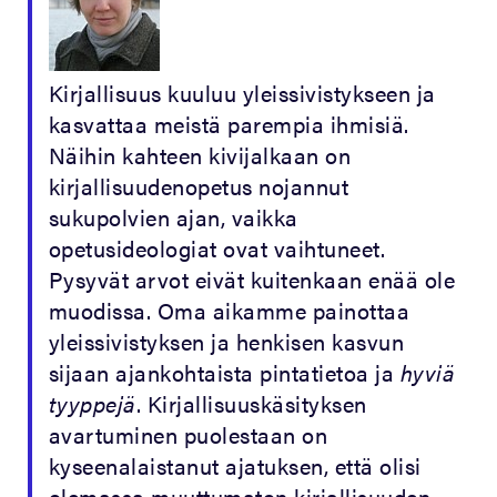
Kirjallisuus kuuluu yleissivistykseen ja
kasvattaa meistä parempia ihmisiä.
Näihin kahteen kivijalkaan on
kirjallisuudenopetus nojannut
sukupolvien ajan, vaikka
opetusideologiat ovat vaihtuneet.
Pysyvät arvot eivät kuitenkaan enää ole
muodissa. Oma aikamme painottaa
yleissivistyksen ja henkisen kasvun
sijaan ajankohtaista pintatietoa ja
hyviä
tyyppejä
. Kirjallisuuskäsityksen
avartuminen puolestaan on
kyseenalaistanut ajatuksen, että olisi
olemassa muuttumaton kirjallisuuden