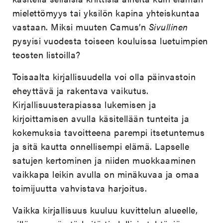
mielettömyys tai yksilön kapina yhteiskuntaa
vastaan. Miksi muuten Camus’n
Sivullinen
pysyisi vuodesta toiseen kouluissa luetuimpien
teosten listoilla?
Toisaalta kirjallisuudella voi olla päinvastoin
eheyttävä ja rakentava vaikutus.
Kirjallisuusterapiassa lukemisen ja
kirjoittamisen avulla käsitellään tunteita ja
kokemuksia tavoitteena parempi itsetuntemus
ja sitä kautta onnellisempi elämä. Lapselle
satujen kertominen ja niiden muokkaaminen
vaikkapa leikin avulla on minäkuvaa ja omaa
toimijuutta vahvistava harjoitus.
Vaikka kirjallisuus kuuluu kuvittelun alueelle,