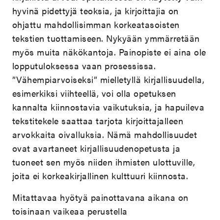
hyvinä pidettyjä teoksia, ja kirjoittajia on
ohjattu mahdollisimman korkeatasoisten
tekstien tuottamiseen. Nykyään ymmärretään
myös muita näkökantoja. Painopiste ei aina ole
lopputuloksessa vaan prosessissa.
”Vähempiarvoiseksi” mielletyllä kirjallisuudella,
esimerkiksi viihteellä, voi olla opetuksen
kannalta kiinnostavia vaikutuksia, ja hapuileva
tekstitekele saattaa tarjota kirjoittajalleen
arvokkaita oivalluksia. Nämä mahdollisuudet
ovat avartaneet kirjallisuudenopetusta ja
tuoneet sen myös niiden ihmisten ulottuville,
joita ei korkeakirjallinen kulttuuri kiinnosta.
Mitattavaa hyötyä painottavana aikana on
toisinaan vaikeaa perustella