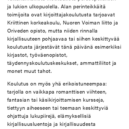
ja lukion ulkopuolella. Alan perinteikkäitä
toimijoita ovat kirjoittajakoulutusta tarjoavat
Kriittinen korkeakoulu, Nuoren Voiman liitto ja
Oriveden opisto, mutta niiden rinnalla
kirjallisuuteen pohjaavaa tai siihen keskittyvää
koulutusta järjestävät tänä päivänä esimerkiksi
kirjastot, työväenopistot,
täydennyskoulutuskeskukset, ammattiliitot ja
monet muut tahot.
Koulutus on myös yhä erikoistuneempaa:
tarjolla on vaikkapa romanttisen viihteen,
fantasian tai käsikirjoittamisen kursseja,
tiettyyn aiheeseen tai teemaan keskittyviä
ohjattuja lukupiirejä, elämyksellisiä
kirjallisuusluentoja ja kirjallisuudesta