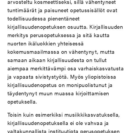
arvosteltu kosmeettiseksi, sillä vähentyneet
tuntimäärät ja paisuneet opetussisällöt ovat
todellisuudessa pienentäneet
kirjallisuudenopetuksen osuutta. Kirjallisuuden
merkitys perusopetuksessa ja sitä kautta
nuorten ikäluokkien yhteisessä
kokemusmaailmassa on vähentynyt, mutta
samaan aikaan kirjallisuudesta on tullut
aiempaa merkittävämpi osa varhaiskasvatusta
ja vapaata sivistystyötä. Myös yliopistoissa
kirjallisuudenopetus on monipuolistunut ja
täydentynyt muun muassa kirjoittamisen
opetuksella.
Toisin kuin esimerkiksi musiikkikasvatuksella,
kirjallisuudenopetuksella ei ole vahvaa ja
valtakunnallista instituutiota perusopetuksen