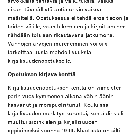
arvokkaita tehtäviä ja vaikutuksia, vaikka
niiden täsmällistä antia onkin vaikea
määritellä. Opetuksessa ei tehdä eroa tiedon ja
taidon välille, vaan lukeminen ja kirjoittaminen
nähdään toisiaan rikastavana jatkumona.
Vanhojen arvojen mureneminen voi siis
tarkoittaa uusia mahdollisuuksia
kirjallisuudenopetukselle.
Opetuksen kirjava kenttä
Kirjallisuudenopetuksen kenttä on viimeisten
parin vuosikymmenen aikana vähin äänin
kasvanut ja monipuolistunut. Kouluissa
kirjallisuuden merkitys korostui, kun äidinkieli
muuttui äidinkielen ja kirjallisuuden
oppiaineeksi vuonna 1999. Muutosta on silti