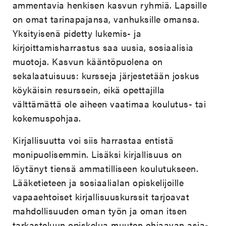
ammentavia henkisen kasvun ryhmiä. Lapsille
on omat tarinapajansa, vanhuksille omansa.
Yksityisenä pidetty lukemis- ja
kirjoittamisharrastus saa uusia, sosiaalisia
muotoja. Kasvun kääntöpuolena on
sekalaatuisuus: kursseja järjestetään joskus
köykäisin resurssein, eikä opettajilla
välttämättä ole aiheen vaatimaa koulutus- tai
kokemuspohjaa.
Kirjallisuutta voi siis harrastaa entistä
monipuolisemmin. Lisäksi kirjallisuus on
löytänyt tiensä ammatilliseen koulutukseen.
Lääketieteen ja sosiaalialan opiskelijoille
vapaaehtoiset kirjallisuuskurssit tarjoavat
mahdollisuuden oman työn ja oman itsen
tarkasteluun opiskelua muuten ohjaavan asia-