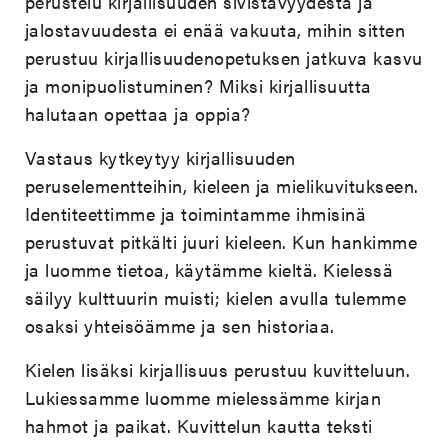
perustelu kirjallisuuden sivistävyydestä ja
jalostavuudesta ei enää vakuuta, mihin sitten
perustuu kirjallisuudenopetuksen jatkuva kasvu
ja monipuolistuminen? Miksi kirjallisuutta
halutaan opettaa ja oppia?
Vastaus kytkeytyy kirjallisuuden
peruselementteihin, kieleen ja mielikuvitukseen.
Identiteettimme ja toimintamme ihmisinä
perustuvat pitkälti juuri kieleen. Kun hankimme
ja luomme tietoa, käytämme kieltä. Kielessä
säilyy kulttuurin muisti; kielen avulla tulemme
osaksi yhteisöämme ja sen historiaa.
Kielen lisäksi kirjallisuus perustuu kuvitteluun.
Lukiessamme luomme mielessämme kirjan
hahmot ja paikat. Kuvittelun kautta teksti