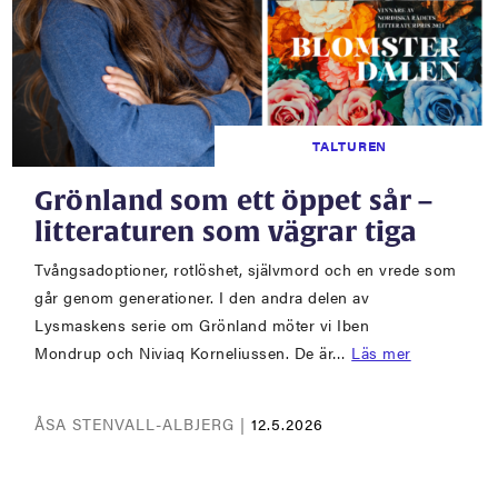
TALTUREN
Grönland som ett öppet sår –
litteraturen som vägrar tiga
Tvångsadoptioner, rotlöshet, självmord och en vrede som
går genom generationer. I den andra delen av
Lysmaskens serie om Grönland möter vi Iben
Mondrup och Niviaq Korneliussen. De är…
Läs mer
ÅSA STENVALL-ALBJERG |
12.5.2026