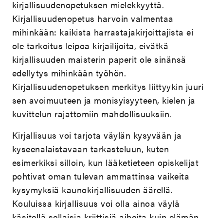
kirjallisuudenopetuksen mielekkyyttä.
Kirjallisuudenopetus harvoin valmentaa
mihinkään: kaikista harrastajakirjoittajista ei
ole tarkoitus leipoa kirjailijoita, eivätkä
kirjallisuuden maisterin paperit ole sinänsä
edellytys mihinkään työhön.
Kirjallisuudenopetuksen merkitys liittyykin juuri
sen avoimuuteen ja monisyisyyteen, kielen ja
kuvittelun rajattomiin mahdollisuuksiin.
Kirjallisuus voi tarjota väylän kysyvään ja
kyseenalaistavaan tarkasteluun, kuten
esimerkiksi silloin, kun lääketieteen opiskelijat
pohtivat oman tulevan ammattinsa vaikeita
kysymyksiä kaunokirjallisuuden äärellä.
Kouluissa kirjallisuus voi olla ainoa väylä
käsitellä sellaisia kriittisiä aiheita kuin elämän