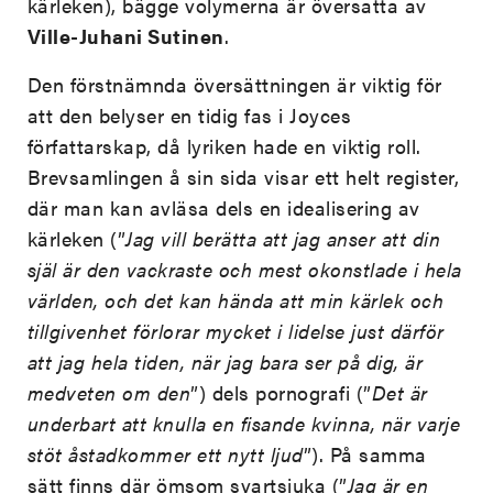
kärleken), bägge volymerna är översatta av
Ville-Juhani Sutinen
.
Den förstnämnda översättningen är viktig för
att den belyser en tidig fas i Joyces
författarskap, då lyriken hade en viktig roll.
Brevsamlingen å sin sida visar ett helt register,
där man kan avläsa dels en idealisering av
kärleken (”
Jag vill berätta att jag anser att din
själ är den vackraste och mest okonstlade i hela
världen, och det kan hända att min kärlek och
tillgivenhet förlorar mycket i lidelse just därför
att jag hela tiden, när jag bara ser på dig, är
medveten om den
”) dels pornografi (”
Det är
underbart att knulla en fisande kvinna, när varje
stöt åstadkommer ett nytt ljud
”). På samma
sätt finns där ömsom svartsjuka (”
Jag är en