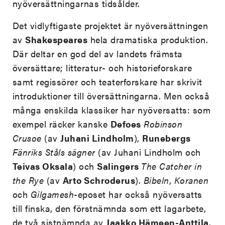
nyöversättningarnas tidsålder.
Det vidlyftigaste projektet är nyöversättningen
av
Shakespeares
hela dramatiska produktion.
Där deltar en god del av landets främsta
översättare; litteratur- och historieforskare
samt regissörer och teaterforskare har skrivit
introduktioner till översättningarna. Men också
många enskilda klassiker har nyöversatts: som
exempel räcker kanske
Defoes
Robinson
Crusoe
(av
Juhani Lindholm
),
Runebergs
Fänriks Ståls sägner
(av Juhani Lindholm och
Teivas Oksala
) och
Salingers
The Catcher in
the Rye
(av
Arto Schroderus
).
Bibeln
,
Koranen
och
Gilgamesh
-eposet har också nyöversatts
till finska, den förstnämnda som ett lagarbete,
de två sistnämnda av
Jaakko Hämeen-Anttila
.