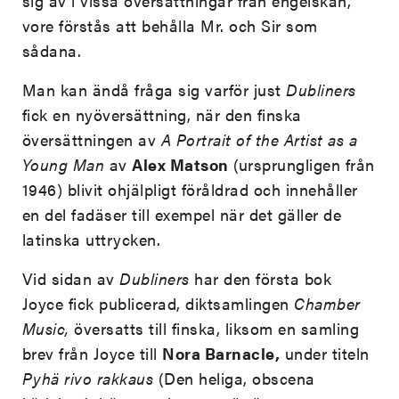
sig av i vissa översättningar från engelskan,
vore förstås att behålla Mr. och Sir som
sådana.
Man kan ändå fråga sig varför just
Dubliners
fick en nyöversättning, när den finska
översättningen av
A Portrait of the Artist as a
Young Man
av
Alex Matson
(ursprungligen från
1946) blivit ohjälpligt föråldrad och innehåller
en del fadäser till exempel när det gäller de
latinska uttrycken.
Vid sidan av
Dubliners
har den första bok
Joyce fick publicerad, diktsamlingen
Chamber
Music,
översatts till finska, liksom en samling
brev från Joyce till
Nora Barnacle,
under titeln
Pyhä rivo
rakkaus
(Den heliga, obscena