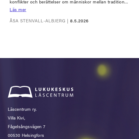
konflikter och berättelser om människor mellan tradition…
Läs mer
ÅSA STENVALL-ALBJERG |
8.5.2026
Läscentrum ry.
Villa Kivi,
Fågelsångsvägen 7
00530 Helsingfors