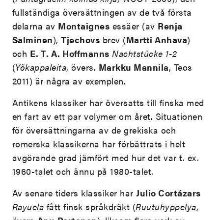
fullständiga översättningen av de två första
delarna av
Montaignes
essäer (av
Renja
Salminen
),
Tjechovs
brev (
Martti Anhava
)
och
E. T. A. Hoffmanns
Nachtstücke 1-2
(
Yökappaleita
, övers.
Markku Mannila
, Teos
2011) är några av exemplen.
Antikens klassiker har översatts till finska med
en fart av ett par volymer om året. Situationen
för översättningarna av de grekiska och
romerska klassikerna har förbättrats i helt
avgörande grad jämfört med hur det var t. ex.
1960-talet och ännu på 1980-talet.
Av senare tiders klassiker har
Julio Cortázars
Rayuela
fått finsk språkdräkt (
Ruutuhyppelya
,