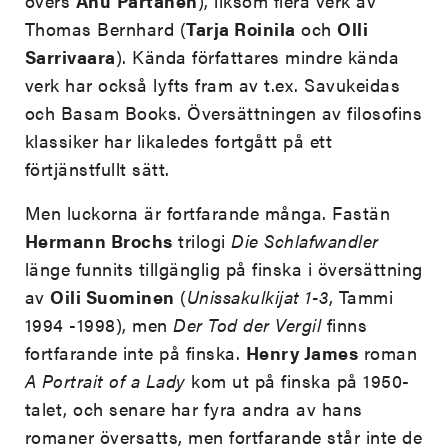
övers
Anu
Partanen
), liksom flera verk av
Thomas Bernhard (
Tarja Roinila
och
Olli
Sarrivaara
). Kända författares mindre kända
verk har också lyfts fram av t.ex. Savukeidas
och Basam Books. Översättningen av filosofins
klassiker har likaledes fortgått på ett
förtjänstfullt sätt.
Men luckorna är fortfarande många. Fastän
Hermann Brochs
trilogi
Die Schlafwandler
länge funnits tillgänglig på finska i översättning
av
Oili Suominen
(
Unissakulkijat 1-3
, Tammi
1994 -1998), men
Der
Tod der Vergil
finns
fortfarande inte på finska.
Henry James
roman
A Portrait of a Lady
kom ut på finska på 1950-
talet, och senare har fyra andra av hans
romaner översatts, men fortfarande står inte de