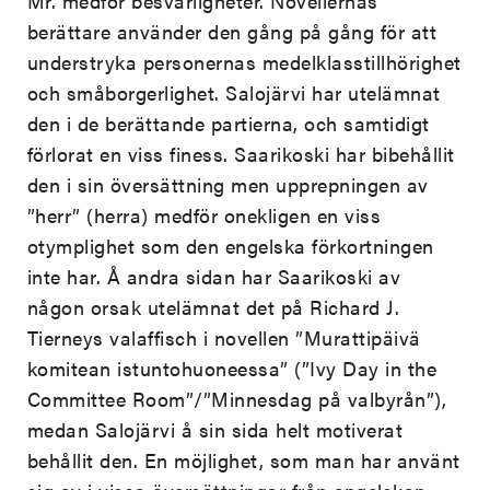
Mr. medför besvärligheter. Novellernas
berättare använder den gång på gång för att
understryka personernas medelklasstillhörighet
och småborgerlighet. Salojärvi har utelämnat
den i de berättande partierna, och samtidigt
förlorat en viss finess. Saarikoski har bibehållit
den i sin översättning men upprepningen av
”herr” (herra) medför onekligen en viss
otymplighet som den engelska förkortningen
inte har. Å andra sidan har Saarikoski av
någon orsak utelämnat det på Richard J.
Tierneys valaffisch i novellen ”Murattipäivä
komitean istuntohuoneessa” (”Ivy Day in the
Committee Room”/”Minnesdag på valbyrån”),
medan Salojärvi å sin sida helt motiverat
behållit den. En möjlighet, som man har använt