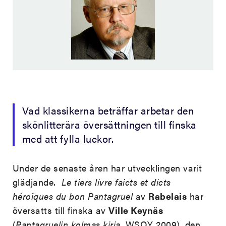
Vad klassikerna beträffar arbetar den
skönlitterära översättningen till finska
med att fylla luckor.
Under de senaste åren har utvecklingen varit
glädjande.
Le tiers livre faicts et dicts
héroïques du bon Pantagruel
av
Rabelais
har
översatts till finska av
Ville Keynäs
(
Pantagruelin kolmas kirja
, WSOY 2009), den