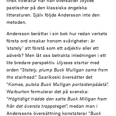
finsk litteratur när han översätter Joyces
pastischer på den klassiska engelska
litteraturen. Själv följde Andersson inte den
metoden.
Andersson berättar i sin bok hur redan verkets
första ord orsakar honom svårigheter: är
’stately’ att förstå som ett adjektiv eller ett
adverb? Men låt oss betrakta inledningen i ett
lite bredare perspektiv.
Ulysses
startar med
orden ”
Stately, plump Buck Mulligan came from
the stairhead
.” Saarikoski översätter det
”
Komea, pulska Buck Mulligan portaidenpäästä
”.
Warburton formulerar det på svenska:
”
Högtidligt trädde den
satte Buck Milligan fram
från det översta trappsteget
”, medan man i
Anderssons översättning konstaterar ”
Buck