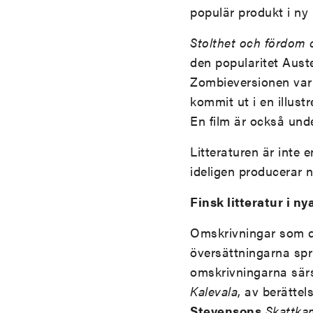
populär produkt i ny
Stolthet och fördom 
den popularitet Auste
Zombieversionen var 
kommit ut i en illust
En film är också unde
Litteraturen är inte 
ideligen producerar n
Finsk litteratur i ny
Omskrivningar som d
översättningarna spri
omskrivningarna särs
Kalevala
, av berätte
Stevensons
Skattk