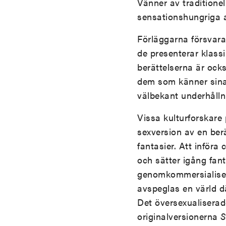
Vänner av traditionel
sensationshungriga 
Förläggarna försvara
de presenterar klassi
berättelserna är ock
dem som känner sina 
välbekant underhålln
Vissa kulturforskare
sexversion av en berä
fantasier. Att införa
och sätter igång fant
genomkommersialiser
avspeglas en värld d
Det översexualiserade
originalversionerna
S