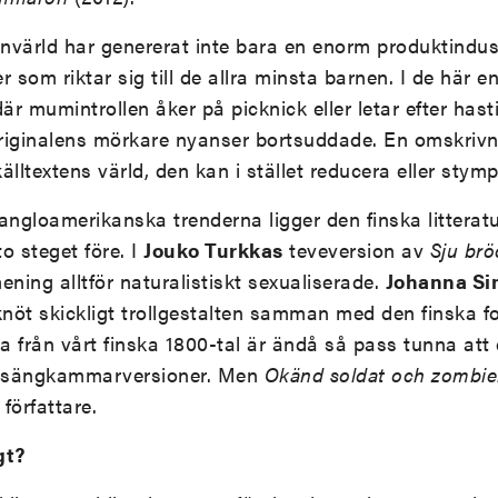
värld har genererat inte bara en enorm produktindust
som riktar sig till de allra minsta barnen. I de här e
r mumintrollen åker på picknick eller letar efter hasti
riginalens mörkare nyanser bortsuddade. En omskrivning
l källtextens värld, den kan i stället reducera eller sty
ngloamerikanska trenderna ligger den finska litteratu
to steget före. I
Jouko Turkkas
teveversion av
Sju
brö
ning alltför naturalistiskt sexualiserade.
Johanna Si
knöt skickligt trollgestalten samman med den finska fo
na från vårt finska 1800-tal är ändå så pass tunna att 
iga sängkammarversioner. Men
Okänd soldat och zombi
författare.
gt?