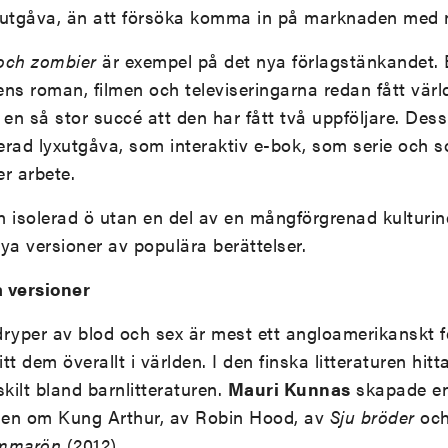
 utgåva, än att försöka komma in på marknaden med 
och zombier
är exempel på det nya förlagstänkandet. 
ns roman, filmen och televiseringarna redan fått värl
en så stor succé att den har fått två uppföljare. Des
rerad lyxutgåva, som interaktiv e-bok, som serie och 
r arbete.
en isolerad ö utan en del av en mångförgrenad kulturi
ya versioner av populära berättelser.
a versioner
ryper av blod och sex är mest ett angloamerikanskt 
tt dem överallt i världen. I den finska litteraturen hit
kilt bland barnlitteraturen.
Mauri Kunnas
skapade en
lsen om Kung Arthur, av Robin Hood, av
Sju bröder
och
ammarön
(2012).