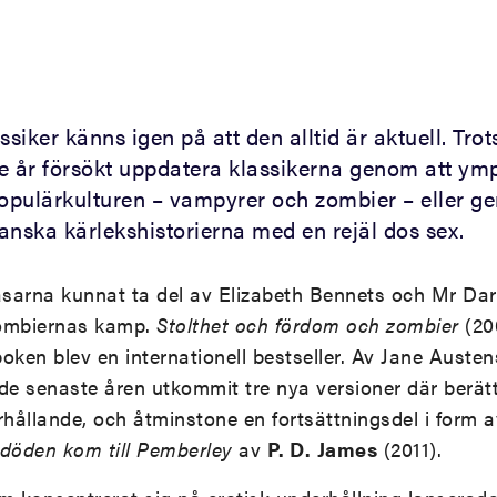
ssiker känns igen på att den alltid är aktuell. Trot
 år försökt uppdatera klassikerna genom att ym
populärkulturen – vampyrer och zombier – eller g
anska kärlekshistorierna med en rejäl dos sex.
sarna kunnat ta del av Elizabeth Bennets och Mr Darc
ombiernas kamp.
Stolthet och fördom och zombier
(20
boken blev en internationell bestseller. Av Jane Aust
e senaste åren utkommit tre nya versioner där berät
rhållande, och åtminstone en fortsättningsdel i form a
döden kom till Pemberley
av
P. D.
James
(2011).