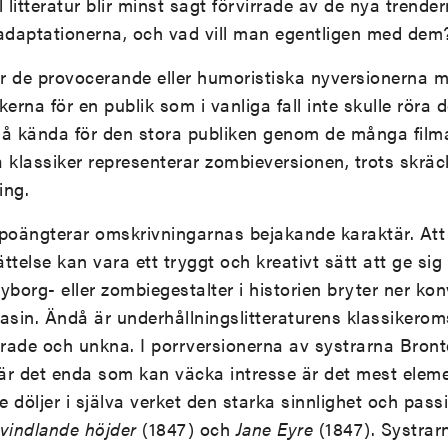
l litteratur blir minst sagt förvirrade av de nya trende
adaptationerna, och vad vill man egentligen med dem
r de provocerande eller humoristiska nyversionerna 
kerna för en publik som i vanliga fall inte skulle röra
så kända för den stora publiken genom de många filma
klassiker representerar zombieversionen, trots skrä
ing.
 poängterar omskrivningarnas bejakande karaktär. Att s
ttelse kan vara ett tryggt och kreativt sätt att ge si
 cyborg- eller zombiegestalter i historien bryter ner k
asin. Ändå är underhållningslitteraturens klassikerom
ade och unkna. I porrversionerna av systrarna Bron
är det enda som kan väcka intresse är det mest elem
 döljer i själva verket den starka sinnlighet och pass
vindlande höjder
(1847) och
Jane Eyre
(1847). Systrar