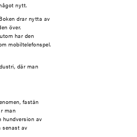
något nytt.
Boken drar nytta av
den över.
sutom har den
som mobiltelefonspel.
ndustri, där man
fenomen, fastän
tar man
 hundversion av
 senast av