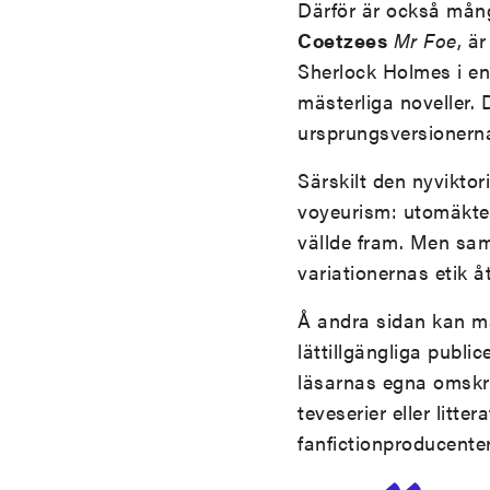
Därför är också mång
Coetzees
Mr Foe
, ä
Sherlock Holmes i en
mästerliga noveller.
ursprungsversionerna
Särskilt den nyviktor
voyeurism: utomäkten
vällde fram. Men sa
variationernas etik å
Å andra sidan kan ma
lättillgängliga public
läsarnas egna omskri
teveserier eller litt
fanfictionproducente