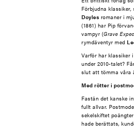
Ett brittiskt förlag 
Förbjudna klassiker,
Doyles
romaner i mju
(1861) har Pip förva
vampyr (
Grave Expec
rymdäventyr med
Le
Varför har klassiker 
under 2010-talet? Få
slut att tömma våra 
Med rötter i postmo
Fastän det kanske in
fullt allvar. Postmod
sekelskiftet poängte
hade berättats, kund