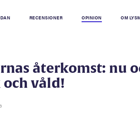
IDAN
RECENSIONER
OPINION
OM LYS
ernas återkomst: nu 
 och våld!
3