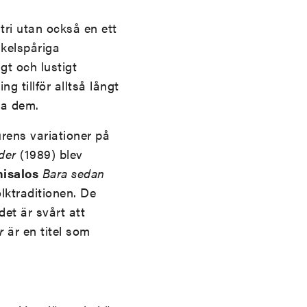
ri utan också en ett
nkelspåriga
gt och lustigt
 tillför alltså långt
mpa dem.
rens variationer på
der
(1989) blev
nisalos
Bara sedan
lktraditionen. De
det är svårt att
er
är en titel som