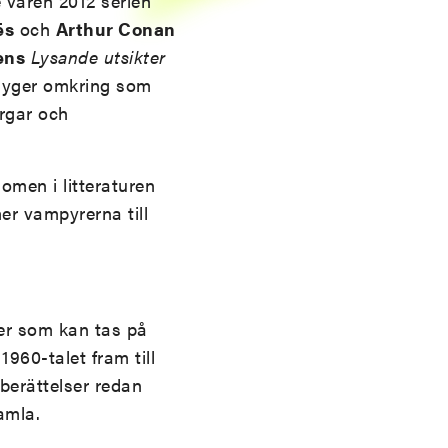
e våren 2012 serien
ës
och
Arthur Conan
ens
Lysande utsikter
smyger omkring som
rgar och
nomen i litteraturen
er vampyrerna till
der som kan tas på
1960-talet fram till
berättelser redan
amla.