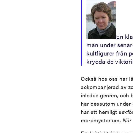
En kla
man under senare
kultfigurer från 
krydda de viktori
Också hos oss har lä
ackompanjerad av z
inledde genren, och 
har dessutom under d
har ett hemligt sexfö
mordmysterium,
När 