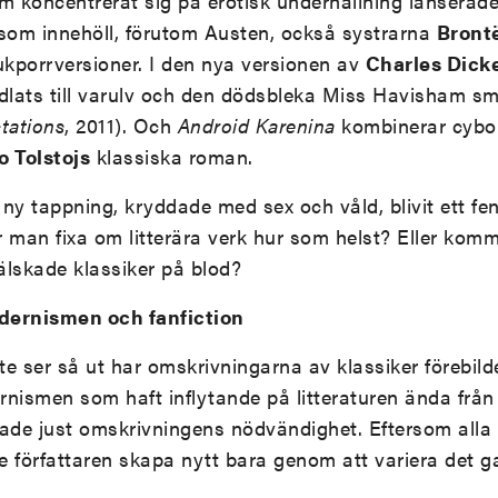
som koncentrerat sig på erotisk underhållning lanserad
 som innehöll, förutom Austen, också systrarna
Bront
kporrversioner. I den nya versionen av
Charles Dick
ndlats till varulv och den dödsbleka Miss Havisham 
tations
, 2011). Och
Android Karenina
kombinerar cybo
o Tolstojs
klassiska roman.
i ny tappning, kryddade med sex och våld, blivit ett fe
r man fixa om litterära verk hur som helst? Eller komm
älskade klassiker på blod?
dernismen och fanfiction
te ser så ut har omskrivningarna av klassiker förebil
ernismen som haft inflytande på litteraturen ända från 
rade just omskrivningens nödvändighet. Eftersom alla 
e författaren skapa nytt bara genom att variera det g