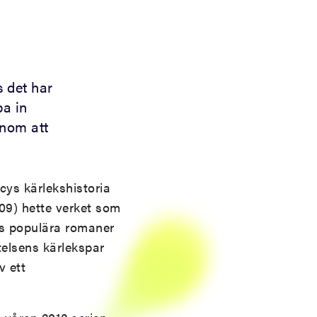
s det har
pa in
enom att
ys kärlekshistoria
09) hette verket som
ens populära romaner
telsens kärlekspar
v ett