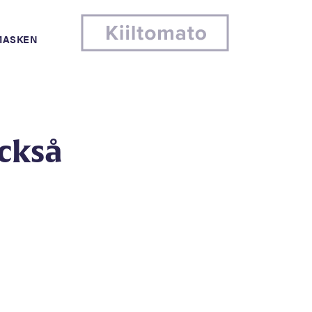
MASKEN
också