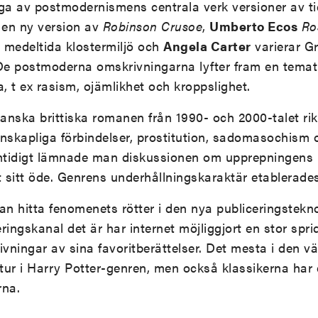
a av postmodernismens centrala verk versioner av ti
r en ny version av
Robinson Crusoe
,
Umberto Ecos
Ro
 medeltida klostermiljö och
Angela Carter
varierar G
 De postmoderna omskrivningarna lyfter fram en temat
, t ex rasism, ojämlikhet och kroppslighet.
ianska brittiska romanen från 1990- och 2000-talet rik
skapliga förbindelser, prostitution, sadomasochism o
mtidigt lämnade man diskussionen om upprepningens 
t sitt öde. Genrens underhållningskaraktär etablerade
n hitta fenomenets rötter i den nya publiceringstekn
eringskanal det är har internet möjliggjort en stor spri
vningar av sina favoritberättelser. Det mesta i den v
eratur i Harry Potter-genren, men också klassikerna har
rna.