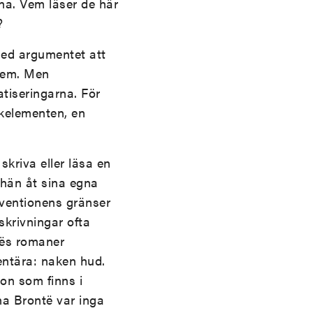
rna. Vem läser de här
?
med argumentet att
 dem. Men
tiseringarna. För
ckelementen, en
kriva eller läsa en
g hän åt sina egna
onventionens gränser
skrivningar ofta
tës romaner
entära: naken hud.
ion som finns i
na Brontë var inga