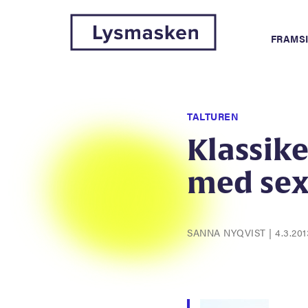
FRAMS
TALTUREN
Klassik
med sex
SANNA NYQVIST
|
4.3.201