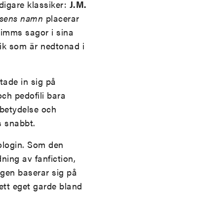
digare klassiker:
J.M.
sens namn
placerar
rimms sagor i sina
ik som är nedtonad i
tade in sig på
ch pedofili bara
betydelse och
s snabbt.
ologin. Som den
dning av fanfiction,
ägen baserar sig på
 ett eget garde bland