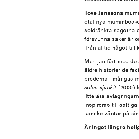
Tove Janssons
mumin
otal nya muminböcker 
soldränkta sagorna dä
försvunna saker är o
ifrån alltid något til
Men jämfört med de a
äldre historier de fac
bröderna i mångas me
solen sjunkit
(2000) 
litterära avlagringar
inspireras till saft
kanske väntar på sin 
Är inget längre heli