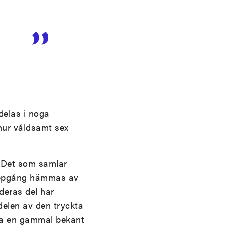
.
ndelas i noga
hur våldsamt sex
t. Det som samlar
 uppgång hämmas av
 deras del har
delen av den tryckta
älja en gammal bekant