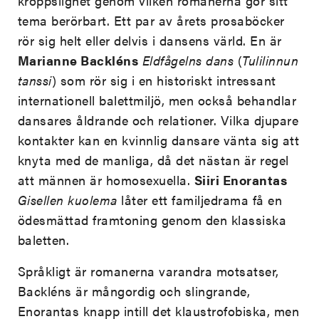
kroppslighet genom vilken romanerna gör sitt
tema berörbart. Ett par av årets prosaböcker
rör sig helt eller delvis i dansens värld. En är
Marianne Backléns
Eldfågelns dans
(
Tulilinnun
tanssi
) som rör sig i en historiskt intressant
internationell balettmiljö, men också behandlar
dansares åldrande och relationer. Vilka djupare
kontakter kan en kvinnlig dansare vänta sig att
knyta med de manliga, då det nästan är regel
att männen är homosexuella.
Siiri Enorantas
Gisellen kuolema
låter ett familjedrama få en
ödesmättad framtoning genom den klassiska
baletten.
Språkligt är romanerna varandra motsatser,
Backléns är mångordig och slingrande,
Enorantas knapp intill det klaustrofobiska, men