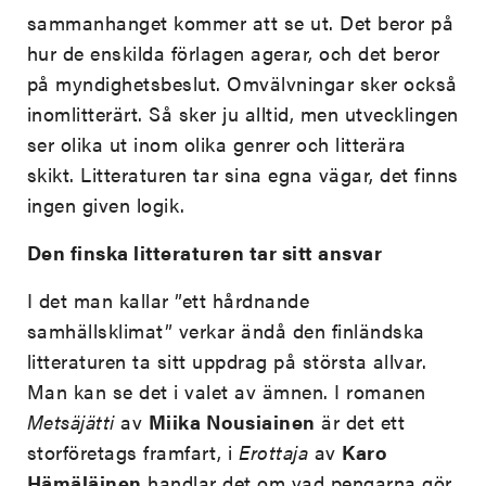
sammanhanget kommer att se ut. Det beror på
hur de enskilda förlagen agerar, och det beror
på myndighetsbeslut. Omvälvningar sker också
inomlitterärt. Så sker ju alltid, men utvecklingen
ser olika ut inom olika genrer och litterära
skikt. Litteraturen tar sina egna vägar, det finns
ingen given logik.
Den finska litteraturen tar sitt ansvar
I det man kallar ”ett hårdnande
samhällsklimat” verkar ändå den finländska
litteraturen ta sitt uppdrag på största allvar.
Man kan se det i valet av ämnen. I romanen
Metsäjätti
av
Miika Nousiainen
är det ett
storföretags framfart, i
Erottaja
av
Karo
Hämäläinen
handlar det om vad pengarna gör