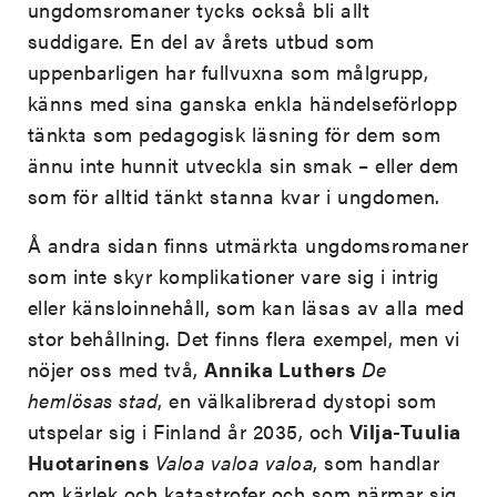
ungdomsromaner tycks också bli allt
suddigare. En del av årets utbud som
uppenbarligen har fullvuxna som målgrupp,
känns med sina ganska enkla händelseförlopp
tänkta som pedagogisk läsning för dem som
ännu inte hunnit utveckla sin smak – eller dem
som för alltid tänkt stanna kvar i ungdomen.
Å andra sidan finns utmärkta ungdomsromaner
som inte skyr komplikationer vare sig i intrig
eller känsloinnehåll, som kan läsas av alla med
stor behållning. Det finns flera exempel, men vi
nöjer oss med två,
Annika Luthers
De
hemlösas stad
, en välkalibrerad dystopi som
utspelar sig i Finland år 2035, och
Vilja-Tuulia
Huotarinens
Valoa valoa valoa
, som handlar
om kärlek och katastrofer och som närmar sig