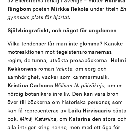
av Ellerströms förlag i Sverige – möter
Henrika
Ringbom
poeten
Mirkka Rekola
under titeln
En
gynnsam plats för hjärtat
.
Självbiografiskt, och något för ungdomen
Vilka tendenser får man inte glömma? Kanske
motreaktionen mot tegelstensromanernas
regim, de tunna, utsökta prosaböckerna:
Helmi
Kekkonens
roman
Valinta
, om sorg och
samhörighet, vacker som kammarmusik,
Kristina Carlsons
William N. päiväkirja
, om en
nördig botanikers inre liv. Den kan vara bron
över till böckerna om historiska personer, som
kan få representeras av
Laila Hirvisaaris
bästa
bok,
Minä, Katariina
, om Katarina den stora och
alla intriger kring henne, men med ett öga för