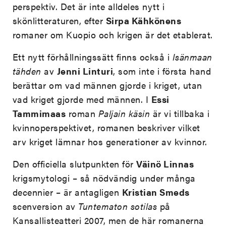
perspektiv. Det är inte alldeles nytt i
skönlitteraturen, efter
Sirpa Kähkönens
romaner om Kuopio och krigen är det etablerat.
Ett nytt förhållningssätt finns också i
Isänmaan
tähden
av
Jenni Linturi
, som inte i första hand
berättar om vad männen gjorde i kriget, utan
vad kriget gjorde med männen. I
Essi
Tammimaas
roman
Paljain käsin
är vi tillbaka i
kvinnoperspektivet, romanen beskriver vilket
arv kriget lämnar hos generationer av kvinnor.
Den officiella slutpunkten för
Väinö Linnas
krigsmytologi – så nödvändig under många
decennier – är antagligen
Kristian Smeds
scenversion av
Tuntematon sotilas
på
Kansallisteatteri 2007, men de här romanerna