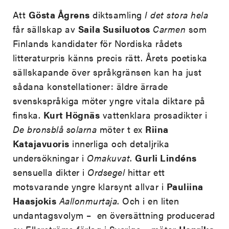
Att
Gösta Ågrens
diktsamling
I det stora hela
får sällskap av
Saila Susiluotos
Carmen
som
Finlands kandidater för Nordiska rådets
litteraturpris känns precis rätt. Årets poetiska
sällskapande över språkgränsen kan ha just
sådana konstellationer: äldre ärrade
svenskspråkiga möter yngre vitala diktare på
finska.
Kurt Högnäs
vattenklara prosadikter i
De bronsblå solarna
möter t ex
Riina
Katajavuoris
innerliga och detaljrika
undersökningar i
Omakuvat
.
Gurli Lindéns
sensuella dikter i
Ordsegel
hittar ett
motsvarande yngre klarsynt allvar i
Pauliina
Haasjokis
Aallonmurtaja
. Och i en liten
undantagsvolym – en översättning producerad