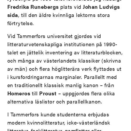
Fredrika Runebergs
plats vid
Johan Ludvigs
sida
, till den äldre kvinnliga lektorns stora
förtrytelse.
Vid Tammerfors universitet gjordes vid
litteraturvetenskapliga institutionen på 1990-
talet en jättelik inventering av litteraturblocken,
och många av västerlandets klassiker (skrivna
av män) och flera höglitterära verk flyttades ut
i kursfordringarnas marginaler. Parallellt med
en traditionellt klassisk manlig kanon – från
Homeros
till
Proust
– uppgjordes flera olika
alternativa läslistor och parallellkanon.
I Tammerfors kunde studenterna erbjudas
modern kvinnolitteratur, icke-västerländsk
litteratur, facklitteratur, pamfletter eller