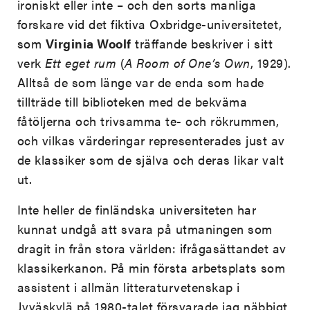
ironiskt eller inte – och den sorts manliga
forskare vid det fiktiva Oxbridge-universitetet,
som
Virginia Woolf
träffande beskriver i sitt
verk
Ett eget rum
(
A Room of One’s Own
, 1929).
Alltså de som länge var de enda som hade
tillträde till biblioteken med de bekväma
fåtöljerna och trivsamma te- och rökrummen,
och vilkas värderingar representerades just av
de klassiker som de själva och deras likar valt
ut.
Inte heller de finländska universiteten har
kunnat undgå att svara på utmaningen som
dragit in från stora världen: ifrågasättandet av
klassikerkanon. På min första arbetsplats som
assistent i allmän litteraturvetenskap i
Jyväskylä på 1980-talet försvarade jag näbbigt