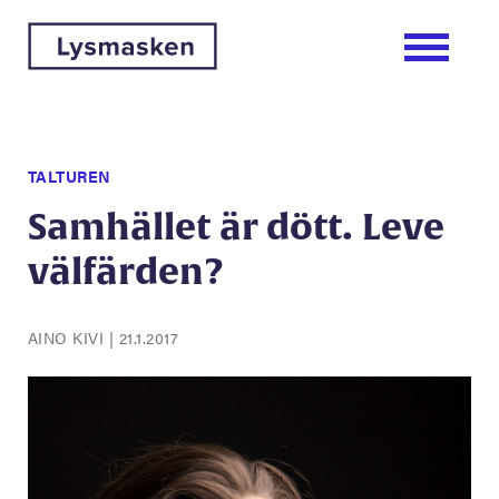
TALTUREN
Samhället är dött. Leve
välfärden?
AINO KIVI
|
21.1.2017