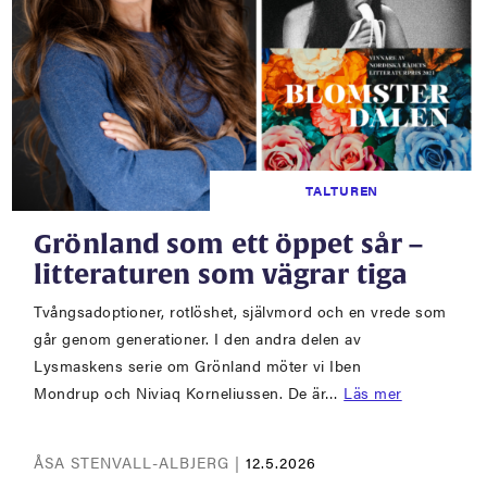
TALTUREN
Grönland som ett öppet sår –
litteraturen som vägrar tiga
Tvångsadoptioner, rotlöshet, självmord och en vrede som
går genom generationer. I den andra delen av
Lysmaskens serie om Grönland möter vi Iben
Mondrup och Niviaq Korneliussen. De är…
Läs mer
ÅSA STENVALL-ALBJERG |
12.5.2026