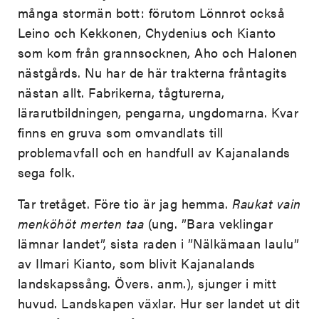
många stormän bott: förutom Lönnrot också
Leino och Kekkonen, Chydenius och Kianto
som kom från grannsocknen, Aho och Halonen
nästgårds. Nu har de här trakterna fråntagits
nästan allt. Fabrikerna, tågturerna,
lärarutbildningen, pengarna, ungdomarna. Kvar
finns en gruva som omvandlats till
problemavfall och en handfull av Kajanalands
sega folk.
Tar tretåget. Före tio är jag hemma.
Raukat vain
menköhöt merten taa
(ung. ”Bara veklingar
lämnar landet”, sista raden i ”Nälkämaan laulu”
av Ilmari Kianto, som blivit Kajanalands
landskapssång. Övers. anm.), sjunger i mitt
huvud. Landskapen växlar. Hur ser landet ut dit