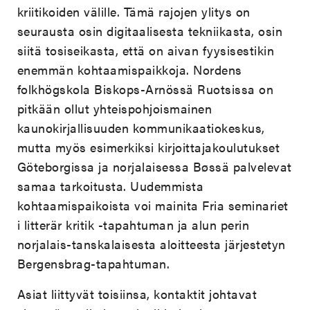
kriitikoiden välille. Tämä rajojen ylitys on
seurausta osin digitaalisesta tekniikasta, osin
siitä tosiseikasta, että on aivan fyysisestikin
enemmän kohtaamispaikkoja. Nordens
folkhögskola Biskops-Arnössä Ruotsissa on
pitkään ollut yhteispohjoismainen
kaunokirjallisuuden kommunikaatiokeskus,
mutta myös esimerkiksi kirjoittajakoulutukset
Göteborgissa ja norjalaisessa Bøssä palvelevat
samaa tarkoitusta. Uudemmista
kohtaamispaikoista voi mainita Fria seminariet
i litterär kritik -tapahtuman ja alun perin
norjalais-tanskalaisesta aloitteesta järjestetyn
Bergensbrag-tapahtuman.
Asiat liittyvät toisiinsa, kontaktit johtavat