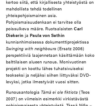
kertoo siitä, että kirjallisesta yhteistyöstä on
mahdollista tehdä todellinen
yhteispohjoismainen asia.
Pohjoismaisuudenkaan ei tarvitse olla
poissulkeva määre. Ruotsalaisten
Carl
Diekerin
ja
Paula von Sethin
kunnianhimoisessa dokumenttiprojektissa
Swinging with neighbours
(Ersatz 2006)
perspektiiviä laajennetaan käsittämään koko
balttilaisen alueen runous. Monivuotinen
projekti on koottu lähes tuhatsivuiseksi
teokseksi ja neljäksi siihen liittyväksi DVD-
levyksi, jotka ilmestyivät vuosi sitten.
Runousantologia
Tämä ei ole fiktiota
(Teos
2007) on viimeisin esimerkki virkistävästä
pohjoismaisesta yhteistyöstä. Tässä Nifin −