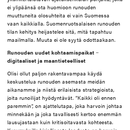
ei ylipäänsä ota huomioon runouden
muuttuneita olosuhteita ei vain Suomessa
vaan kaikkialla. Suomenruotsalaisen runouden
tilan kehitys heijastelee sitä, mitä tapahtuu
maailmalla. Muuta ei ole syytä odottaakaan.
Runouden uudet kohtaamispaikat −
digitaaliset ja maantieteelliset
Olisi ollut paljon rakentavampaa käydä
keskustelua runouden asemasta meidän
aikanamme ja niistä erilaisista strategioista,
joita runoilijat hyödyntävät. ”Kaikki oli ennen
paremmin”, on ajattelutapa, joka harvoin johtaa
minnekään ja joka tavallisesti kertoo enemmän
lausujastaan kuin kritisoitavasta kohteesta.