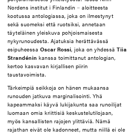
Nordens institut i Finlandin − aloitteesta
kootussa antologiassa, joka on ilmestynyt
sekä suomeksi että ruotsiksi, annetaan
täyteläinen yleiskuva pohjoismaisesta
nykyrunoudesta. Ajatuksia herättävässä
esipuheessa
Oscar Rossi
, joka on yhdessä
Tiia
Strandénin
kanssa toimittanut antologian,
kertoo kasvavan kirjallisen piirin
taustavoimista.
Tärkeimpiä seikkoja on hänen mukaansa
runouden jatkuva marginalisointi. Yhä
kapeammaksi käyvä lukijakunta saa runoilijat
luomaan omia kriittisiä keskustelutilojaan,
myös kansallisten rajojen ylittäviä. Nämä
rajathan eivät ole kadonneet, mutta niillä ei ole