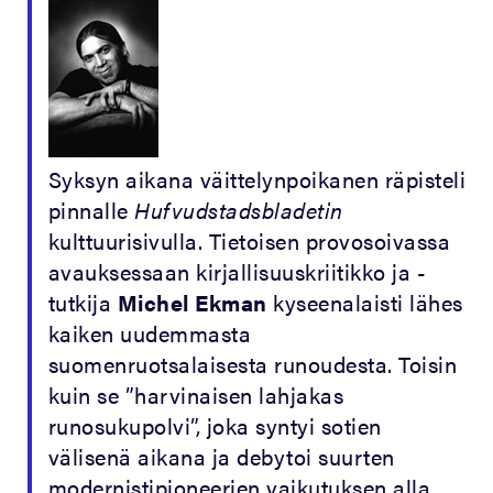
Syksyn aikana väittelynpoikanen räpisteli
pinnalle
Hufvudstadsbladetin
kulttuurisivulla. Tietoisen provosoivassa
avauksessaan kirjallisuuskriitikko ja -
tutkija
Michel Ekman
kyseenalaisti lähes
kaiken uudemmasta
suomenruotsalaisesta runoudesta. Toisin
kuin se ”harvinaisen lahjakas
runosukupolvi”, joka syntyi sotien
välisenä aikana ja debytoi suurten
modernistipioneerien vaikutuksen alla,