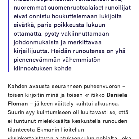
nuoremmat suomenruotsalaiset runoilijat
eivät onnistu houkuttelemaan lukijoita
eivätkä, paria poikkeusta lukuun
ottamatta, pysty vakiinnuttamaan
johdonmukaista ja merkittävää
kirjailijuutta. Heidän runoutensa on yhä
pienenevämmän vähemmistön
kiinnostuksen kohde.
Kahden avausta seuranneen puheenvuoron −
toisen kirjoitin minä ja toisen kriitikko
Daniela
Floman
− jälkeen väittely kuihtui alkuunsa.
Suurin syy kuihtumiseen oli luultavasti se, että
ei tuntunut mielekkäältä keskustella runouden
tilanteesta Ekmanin liioitellun
yksinkertaistavan ajatuksenkulun pohjalta, joka