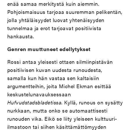
enää samaa merkitystä kuin aiemmin.
Pohjoismaisuus tarjoaa suuremman pelikentän,
jolla yhtäläisyydet luovat yhtenäisyyden
tunnelmaa ja erot tarjoavat positiivista
hankausta.
Genren muuttuneet edellytykset
Rossi antaa yleisesti ottaen silmiinpistävän
positiivisen kuvan uudesta runoudesta,
samalla kun hän vastaa sen kaltaisiin
argumentteihin, joita Michel Ekman esittää
keskustelunavauksessaan
Hufvudstadsbladetissa
. Kyllä, runous on sysätty
nurkkaan, mutta onko se automaattisesti
runouden vika. Eikö se liity yleiseen kulttuuri-
ilmastoon tai siihen käsittämättömyyden