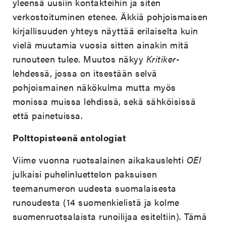
yleensä uusiin kontakteihin ja siten
verkostoituminen etenee. Äkkiä pohjoismaisen
kirjallisuuden yhteys näyttää erilaiselta kuin
vielä muutamia vuosia sitten ainakin mitä
runouteen tulee. Muutos näkyy
Kritiker
-
lehdessä, jossa on itsestään selvä
pohjoismainen näkökulma mutta myös
monissa muissa lehdissä, sekä sähköisissä
että painetuissa.
Polttopisteenä antologiat
Viime vuonna ruotsalainen aikakauslehti
OEI
julkaisi puhelinluettelon paksuisen
teemanumeron uudesta suomalaisesta
runoudesta (14 suomenkielistä ja kolme
suomenruotsalaista runoilijaa esiteltiin). Tämä