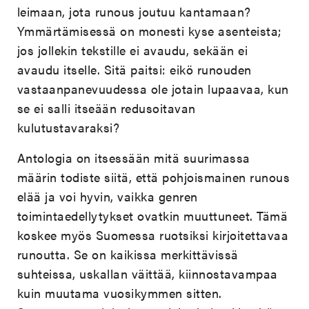
leimaan, jota runous joutuu kantamaan?
Ymmärtämisessä on monesti kyse asenteista;
jos jollekin tekstille ei avaudu, sekään ei
avaudu itselle. Sitä paitsi: eikö runouden
vastaanpanevuudessa ole jotain lupaavaa, kun
se ei salli itseään redusoitavan
kulutustavaraksi?
Antologia on itsessään mitä suurimassa
määrin todiste siitä, että pohjoismainen runous
elää ja voi hyvin, vaikka genren
toimintaedellytykset ovatkin muuttuneet. Tämä
koskee myös Suomessa ruotsiksi kirjoitettavaa
runoutta. Se on kaikissa merkittävissä
suhteissa, uskallan väittää, kiinnostavampaa
kuin muutama vuosikymmen sitten.