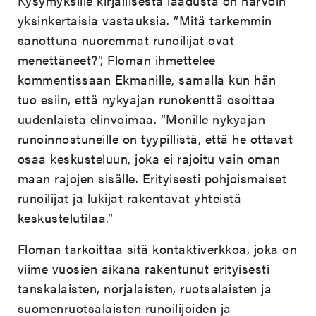
Kysymyksille kirjallisesta laadusta on harvoin
yksinkertaisia vastauksia. ”Mitä tarkemmin
sanottuna nuoremmat runoilijat ovat
menettäneet?”, Floman ihmettelee
kommentissaan Ekmanille, samalla kun hän
tuo esiin, että nykyajan runokenttä osoittaa
uudenlaista elinvoimaa. ”Monille nykyajan
runoinnostuneille on tyypillistä, että he ottavat
osaa keskusteluun, joka ei rajoitu vain oman
maan rajojen sisälle. Erityisesti pohjoismaiset
runoilijat ja lukijat rakentavat yhteistä
keskustelutilaa.”
Floman tarkoittaa sitä kontaktiverkkoa, joka on
viime vuosien aikana rakentunut erityisesti
tanskalaisten, norjalaisten, ruotsalaisten ja
suomenruotsalaisten runoilijoiden ja