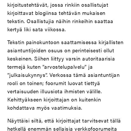
kirjoitustehtävät, jossa rinkiin osallistujat
kirjoittavat blogiinsa tehtävän mukaisen
tekstin. Osallistujia näihin rinkeihin saattaa
kertyä liki sata viikossa.
Tekstin painokuntoon saattamisessa kirjallisten
asiantuntijoiden osuus on perinteisesti ollut
keskeinen. Siihen liittyy varsin autoritaarisia
termejä kuten ”arvostelupalvelu” ja
”julkaisukynnys”. Verkossa tämä asiantuntijan
rooli on toinen; foorumit luovat tiettyä
vertaisuuden illuusiota ihmisten välille.
Kehittyäkseen kirjoittajan on kuitenkin
kohdattava myös vaatimuksia.
Näyttäisi siltä, että kirjoittajat tarvitsevat tällä
hetkellä enemmän sellaisia verkkofoorumeita