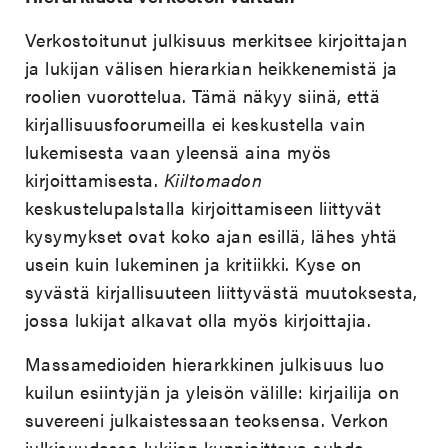
Verkostoitunut julkisuus merkitsee kirjoittajan
ja lukijan välisen hierarkian heikkenemistä ja
roolien vuorottelua. Tämä näkyy siinä, että
kirjallisuusfoorumeilla ei keskustella vain
lukemisesta vaan yleensä aina myös
kirjoittamisesta.
Kiiltomadon
keskustelupalstalla kirjoittamiseen liittyvät
kysymykset ovat koko ajan esillä, lähes yhtä
usein kuin lukeminen ja kritiikki. Kyse on
syvästä kirjallisuuteen liittyvästä muutoksesta,
jossa lukijat alkavat olla myös kirjoittajia.
Massamedioiden hierarkkinen julkisuus luo
kuilun esiintyjän ja yleisön välille: kirjailija on
suvereeni julkaistessaan teoksensa. Verkon
julkisuudessa lukijan kunnioittava suhde