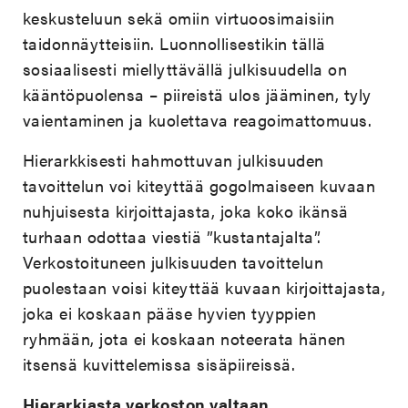
keskusteluun sekä omiin virtuoosimaisiin
taidonnäytteisiin. Luonnollisestikin tällä
sosiaalisesti miellyttävällä julkisuudella on
kääntöpuolensa – piireistä ulos jääminen, tyly
vaientaminen ja kuolettava reagoimattomuus.
Hierarkkisesti hahmottuvan julkisuuden
tavoittelun voi kiteyttää gogolmaiseen kuvaan
nuhjuisesta kirjoittajasta, joka koko ikänsä
turhaan odottaa viestiä ”kustantajalta”.
Verkostoituneen julkisuuden tavoittelun
puolestaan voisi kiteyttää kuvaan kirjoittajasta,
joka ei koskaan pääse hyvien tyyppien
ryhmään, jota ei koskaan noteerata hänen
itsensä kuvittelemissa sisäpiireissä.
Hierarkiasta verkoston valtaan