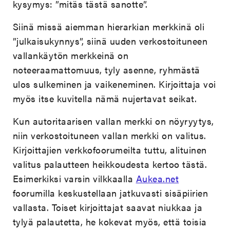
kysymys: ”mitäs tästä sanotte”.
Siinä missä aiemman hierarkian merkkinä oli
”julkaisukynnys”, siinä uuden verkostoituneen
vallankäytön merkkeinä on
noteeraamattomuus, tyly asenne, ryhmästä
ulos sulkeminen ja vaikeneminen. Kirjoittaja voi
myös itse kuvitella nämä nujertavat seikat.
Kun autoritaarisen vallan merkki on nöyryytys,
niin verkostoituneen vallan merkki on valitus.
Kirjoittajien verkkofoorumeilta tuttu, alituinen
valitus palautteen heikkoudesta kertoo tästä.
Esimerkiksi varsin vilkkaalla
Aukea.net
foorumilla keskustellaan jatkuvasti sisäpiirien
vallasta. Toiset kirjoittajat saavat niukkaa ja
tylyä palautetta, he kokevat myös, että toisia