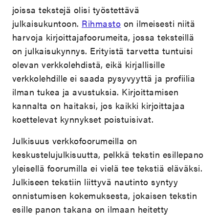
joissa tekstejä olisi työstettävä
julkaisukuntoon.
Rihmasto
on ilmeisesti niitä
harvoja kirjoittajafoorumeita, jossa teksteillä
on julkaisukynnys. Erityistä tarvetta tuntuisi
olevan verkkolehdistä, eikä kirjallisille
verkkolehdille ei saada pysyvyyttä ja profiilia
ilman tukea ja avustuksia. Kirjoittamisen
kannalta on haitaksi, jos kaikki kirjoittajaa
koettelevat kynnykset poistuisivat.
Julkisuus verkkofoorumeilla on
keskustelujulkisuutta, pelkkä tekstin esillepano
yleisellä foorumilla ei vielä tee tekstiä eläväksi.
Julkiseen tekstiin liittyvä nautinto syntyy
onnistumisen kokemuksesta, jokaisen tekstin
esille panon takana on ilmaan heitetty