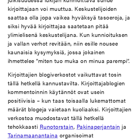
kirjoittajaan voi muuttua. Keskustelijoiden
saattaa olla jopa vaikea hyväksyä tasoeroja, ja
siksi hyvää kirjoittajaa saatetaan pitää
ylimielisenä keskustelijana. Kun kunnioituksen
ja vallan verhot revitään, niin esille nousee
kaunaisia kysymyksiä, jossa jokainen
ihmettelee ”miten tuo muka on minua parempi”.
Kirjoittajien blogiverkostot vaikuttavat tosin
tällä hetkellä kannustavilta. Kirjoittajablogien
kommentoinnin käytännöt ovat usein
positiivisia – kun taas toisaalla lukemattomat
määrät blogeja vaietaan kuoliaaksi. Kirjoittajien
verkostoa muodostavat tällä hetkellä
tehokkaasti
Runotorstain
,
Pakinaperjantain
ja
Tarinamaanantaina
organisoimat