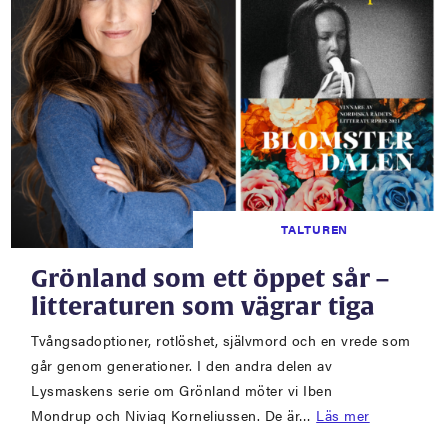
TALTUREN
Grönland som ett öppet sår –
litteraturen som vägrar tiga
Tvångsadoptioner, rotlöshet, självmord och en vrede som
går genom generationer. I den andra delen av
Lysmaskens serie om Grönland möter vi Iben
Mondrup och Niviaq Korneliussen. De är…
Läs mer