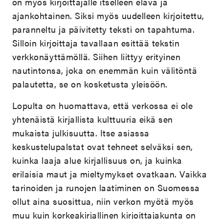
on myös kirjoittajalle itselleen elävä ja
ajankohtainen. Siksi myös uudelleen kirjoitettu,
paranneltu ja päivitetty teksti on tapahtuma.
Silloin kirjoittaja tavallaan esittää tekstin
verkkonäyttämöllä. Siihen liittyy erityinen
nautintonsa, joka on enemmän kuin välitöntä
palautetta, se on kosketusta yleisöön.
Lopulta on huomattava, että verkossa ei ole
yhtenäistä kirjallista kulttuuria eikä sen
mukaista julkisuutta. Itse asiassa
keskustelupalstat ovat tehneet selväksi sen,
kuinka laaja alue kirjallisuus on, ja kuinka
erilaisia maut ja mieltymykset ovatkaan. Vaikka
tarinoiden ja runojen laatiminen on Suomessa
ollut aina suosittua, niin verkon myötä myös
muu kuin korkeakirjallinen kirjoittajakunta on