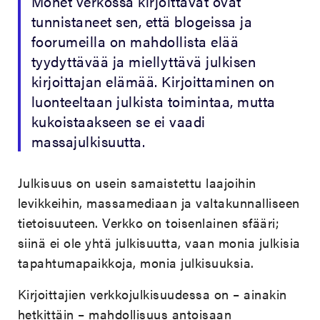
Monet verkossa kirjoittavat ovat
tunnistaneet sen, että blogeissa ja
foorumeilla on mahdollista elää
tyydyttävää ja miellyttävä julkisen
kirjoittajan elämää. Kirjoittaminen on
luonteeltaan julkista toimintaa, mutta
kukoistaakseen se ei vaadi
massajulkisuutta.
Julkisuus on usein samaistettu laajoihin
levikkeihin, massamediaan ja valtakunnalliseen
tietoisuuteen. Verkko on toisenlainen sfääri;
siinä ei ole yhtä julkisuutta, vaan monia julkisia
tapahtumapaikkoja, monia julkisuuksia.
Kirjoittajien verkkojulkisuudessa on – ainakin
hetkittäin – mahdollisuus antoisaan