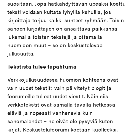
suositaan. Jopa hätkähdyttävän upeaksi koettu
teksti voidaan kuitata lyhyillä kehuilla, jos
kirjoittaja torjuu kaikki suhteet ryhmään. Toisin
sanoen kirjoittajien on ansaittava paikkansa
lukemalla toisten tekstejä ja ottamalla
huomioon muut – se on keskustelevaa
julkisuutta.
Tekstistä tulee tapahtuma
Verkkojulkisuudessa huomion kohteena ovat
vain uudet tekstit: vain päivitetyt blogit ja
foorumeille tulleet uudet viestit. Näin siis
verkkotekstit ovat samalla tavalla hetkessä
eläviä ja nopeasti vanhenevia kuin
sanomalehdet – ne eivät ole pysyviä kuten
kirjat. Keskustelufoorumi koetaan kuolleeksi,