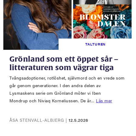
TALTUREN
Grönland som ett öppet sår –
litteraturen som vägrar tiga
Tvångsadoptioner, rotlöshet, självmord och en vrede som
går genom generationer. I den andra delen av
Lysmaskens serie om Grönland möter vi Iben
Mondrup och Niviaq Korneliussen. De är…
Läs mer
ÅSA STENVALL-ALBJERG |
12.5.2026