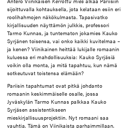
Antero Viinikaisen
Kerrottu mies
alkaa Pariisiin
sijoittuvalla kohtauksella, jota kelataan esiin eri
roolihahmojen näkökulmasta. Tapasivatko
kirjallisuuden näyttämön julkkis, professori
Tarmo Kunnas, ja tuntematon jokamies Kauko
Syrjänen toisensa, vai onko kaikki kuvitelmaa –
ja kenen? Viinikainen heittää lukijalle romaanin
kuluessa eri mahdollisuuksia: Kauko Syrjäsiä
voikin olla monta, ja mitä tapahtuu, kun nämä
sotkeutuvat toistensa elämään?
Pariisin tapahtumat ovat pitkä johdanto
romaanin keskimmäiselle osalle, jossa
Jyväskylän Tarmo Kunnas palkkaa Kauko
Syrjäsen assistentikseen
mieskirjallisuusprojektiin. Nyt romaani saa
vauhtia. Tämä on Viinikaista parhaimmillaan.