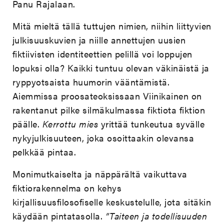
Panu Rajalaan.
Mitä mieltä tällä tuttujen nimien, niihin liittyvien
julkisuuskuvien ja niille annettujen uusien
fiktiivisten identiteettien pelillä voi loppujen
lopuksi olla? Kaikki tuntuu olevan väkinäistä ja
ryppyotsaista huumorin vääntämistä.
Aiemmissa proosateoksissaan Viinikainen on
rakentanut pilke silmäkulmassa fiktiota fiktion
päälle.
Kerrottu mies
yrittää tunkeutua syvälle
nykyjulkisuuteen, joka osoittaakin olevansa
pelkkää pintaa.
Monimutkaiselta ja näppärältä vaikuttava
fiktiorakennelma on kehys
kirjallisuusfilosofiselle keskustelulle, jota sitäkin
käydään pintatasolla.
”Taiteen ja todellisuuden