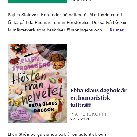
Pajtim Statovcis Kon föder på natten får Mio Lindman att
tänka på Iida Raumas roman Förstörelse. Dessa två böcker
är mästerverk som beskriver försoningens och…
Läs mer
Ebba Blaus dagbok är
en humoristisk
fullträff
PIA PEROKORPI
22.5.2026
Ellen Strömbergs sjunde bok är en autentisk och