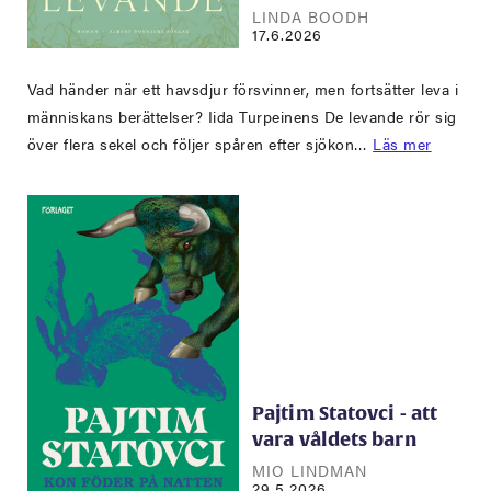
LINDA BOODH
17.6.2026
Vad händer när ett havsdjur försvinner, men fortsätter leva i
människans berättelser? Iida Turpeinens De levande rör sig
över flera sekel och följer spåren efter sjökon…
Läs mer
Pajtim Statovci - att
vara våldets barn
MIO LINDMAN
29.5.2026