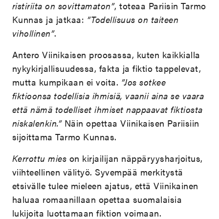
ristiriita on sovittamaton”
, toteaa Pariisin Tarmo
Kunnas ja jatkaa:
”Todellisuus on taiteen
vihollinen”
.
Antero Viinikaisen proosassa, kuten kaikkialla
nykykirjallisuudessa, fakta ja fiktio tappelevat,
mutta kumpikaan ei voita.
”Jos sotkee
fiktioonsa todellisia ihmisiä, vaanii aina se vaara
että nämä todelliset ihmiset nappaavat fiktiosta
niskalenkin.”
Näin opettaa Viinikaisen Pariisiin
sijoittama Tarmo Kunnas.
Kerrottu mies
on kirjailijan näppäryysharjoitus,
viihteellinen välityö. Syvempää merkitystä
etsivälle tulee mieleen ajatus, että Viinikainen
haluaa romaanillaan opettaa suomalaisia
lukijoita luottamaan fiktion voimaan.