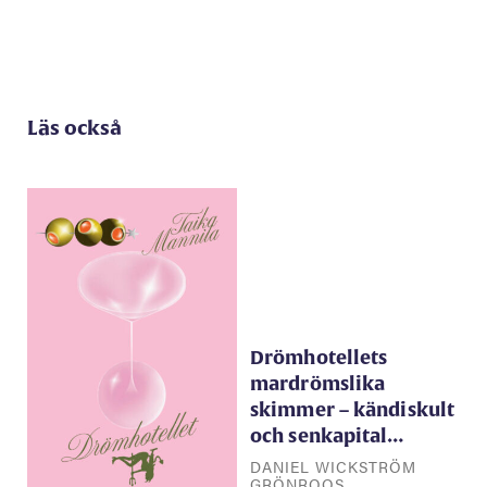
Läs också
Drömhotellets
mardrömslika
skimmer – kändiskult
och senkapital…
DANIEL WICKSTRÖM
GRÖNROOS