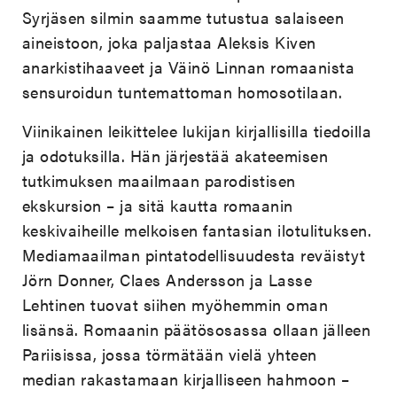
Syrjäsen silmin saamme tutustua salaiseen
aineistoon, joka paljastaa Aleksis Kiven
anarkistihaaveet ja Väinö Linnan romaanista
sensuroidun tuntemattoman homosotilaan.
Viinikainen leikittelee lukijan kirjallisilla tiedoilla
ja odotuksilla. Hän järjestää akateemisen
tutkimuksen maailmaan parodistisen
ekskursion – ja sitä kautta romaanin
keskivaiheille melkoisen fantasian ilotulituksen.
Mediamaailman pintatodellisuudesta reväistyt
Jörn Donner, Claes Andersson ja Lasse
Lehtinen tuovat siihen myöhemmin oman
lisänsä. Romaanin päätösosassa ollaan jälleen
Pariisissa, jossa törmätään vielä yhteen
median rakastamaan kirjalliseen hahmoon –