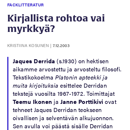
FACKLITTERATUR
Kirjallista rohtoa vai
myrkkyä?
KRISTIINA KOSUNEN
|
7.12.2003
Jaques Derrida
(s.1930) on hektisen
aikamme arvostettu ja arvosteltu filosofi.
Tekstikokoelma
Platonin apteekki ja
muita kirjoituksia
esittelee Derridan
tekstejä vuosilta 1967-1972. Toimittajat
Teemu Ikonen
ja
Janne Porttikivi
ovat
tehneet Jaques Derridan teokseen
oivallisen ja selventävän alkujuonnon.
Sen avulla voi päästä sisälle Derridan