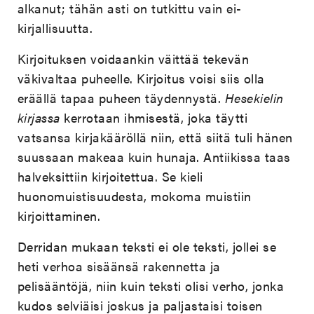
alkanut; tähän asti on tutkittu vain ei-
kirjallisuutta.
Kirjoituksen voidaankin väittää tekevän
väkivaltaa puheelle. Kirjoitus voisi siis olla
eräällä tapaa puheen täydennystä.
Hesekielin
kirjassa
kerrotaan ihmisestä, joka täytti
vatsansa kirjakääröllä niin, että siitä tuli hänen
suussaan makeaa kuin hunaja. Antiikissa taas
halveksittiin kirjoitettua. Se kieli
huonomuistisuudesta, mokoma muistiin
kirjoittaminen.
Derridan mukaan teksti ei ole teksti, jollei se
heti verhoa sisäänsä rakennetta ja
pelisääntöjä, niin kuin teksti olisi verho, jonka
kudos selviäisi joskus ja paljastaisi toisen