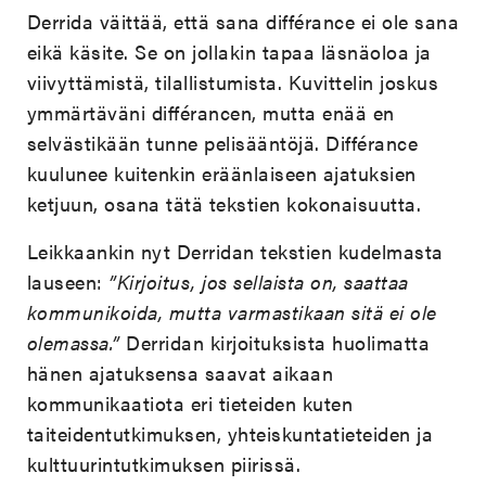
Derrida väittää, että sana différance ei ole sana
eikä käsite. Se on jollakin tapaa läsnäoloa ja
viivyttämistä, tilallistumista. Kuvittelin joskus
ymmärtäväni différancen, mutta enää en
selvästikään tunne pelisääntöjä. Différance
kuulunee kuitenkin eräänlaiseen ajatuksien
ketjuun, osana tätä tekstien kokonaisuutta.
Leikkaankin nyt Derridan tekstien kudelmasta
lauseen:
”Kirjoitus, jos sellaista on, saattaa
kommunikoida, mutta varmastikaan sitä ei ole
olemassa.”
Derridan kirjoituksista huolimatta
hänen ajatuksensa saavat aikaan
kommunikaatiota eri tieteiden kuten
taiteidentutkimuksen, yhteiskuntatieteiden ja
kulttuurintutkimuksen piirissä.