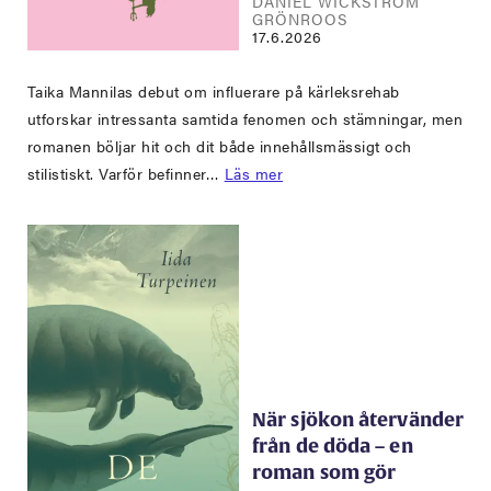
DANIEL WICKSTRÖM
GRÖNROOS
17.6.2026
Taika Mannilas debut om influerare på kärleksrehab
utforskar intressanta samtida fenomen och stämningar, men
romanen böljar hit och dit både innehållsmässigt och
stilistiskt. Varför befinner…
Läs mer
När sjökon återvänder
från de döda – en
roman som gör