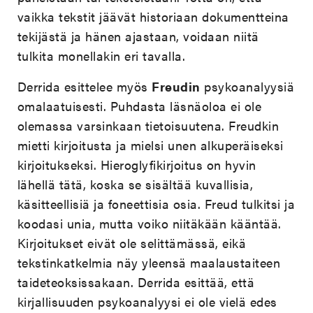
vaikka tekstit jäävät historiaan dokumentteina
tekijästä ja hänen ajastaan, voidaan niitä
tulkita monellakin eri tavalla.
Derrida esittelee myös
Freudin
psykoanalyysiä
omalaatuisesti. Puhdasta läsnäoloa ei ole
olemassa varsinkaan tietoisuutena. Freudkin
mietti kirjoitusta ja mielsi unen alkuperäiseksi
kirjoitukseksi. Hieroglyfikirjoitus on hyvin
lähellä tätä, koska se sisältää kuvallisia,
käsitteellisiä ja foneettisia osia. Freud tulkitsi ja
koodasi unia, mutta voiko niitäkään kääntää.
Kirjoitukset eivät ole selittämässä, eikä
tekstinkatkelmia näy yleensä maalaustaiteen
taideteoksissakaan. Derrida esittää, että
kirjallisuuden psykoanalyysi ei ole vielä edes