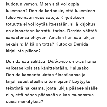
kudotun verhon. Miten sitä voi oppia
lukemaan? Derrida kertookin, että lukeminen
tulee viemään vuosisatoja. Kirjoituksen
totuutta ei voi löytää itsestään, sillä kirjoitus
on ainoastaan kerrottu tarina. Derrida väittää
sanastonsa ehtyvän. Ainakin hän saa lukijan
sekaisin: Mikä on totta? Kutooko Derrida
kirjallista piiloon?
Derrida saa selittää.
Différance
on eräs hänen
vaikeaselkoisista käsitteistään. Haluaako
Derrida kansantajuistaa filosofiaansa ja
kirjallisuustieteellisiä termejään? Löytyykö
tekstistä halkeama, josta lukija pääsee sisälle
niin, että hänen päässään alkaa muodostua
uusia merkityksiä?