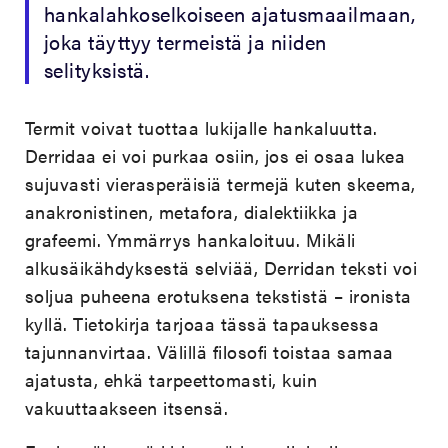
hankalahkoselkoiseen ajatusmaailmaan,
joka täyttyy termeistä ja niiden
selityksistä.
Termit voivat tuottaa lukijalle hankaluutta.
Derridaa ei voi purkaa osiin, jos ei osaa lukea
sujuvasti vierasperäisiä termejä kuten skeema,
anakronistinen, metafora, dialektiikka ja
grafeemi. Ymmärrys hankaloituu. Mikäli
alkusäikähdyksestä selviää, Derridan teksti voi
soljua puheena erotuksena tekstistä – ironista
kyllä. Tietokirja tarjoaa tässä tapauksessa
tajunnanvirtaa. Välillä filosofi toistaa samaa
ajatusta, ehkä tarpeettomasti, kuin
vakuuttaakseen itsensä.