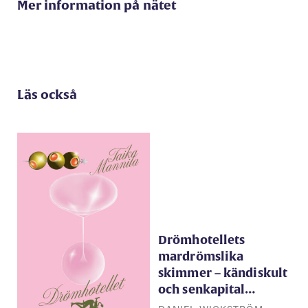
Mer information på nätet
Läs också
Drömhotellets
mardrömslika
skimmer – kändiskult
och senkapital…