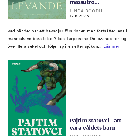
massutro…
LINDA BOODH
17.6.2026
Vad händer när ett havsdjur försvinner, men fortsätter leva i
människans berättelser? Iida Turpeinens De levande rör sig
över flera sekel och följer spåren efter sjökon…
Läs mer
Pajtim Statovci - att
vara våldets barn