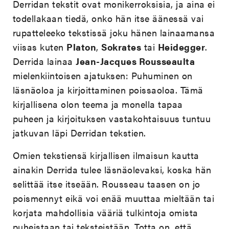
Derridan tekstit ovat monikerroksisia, ja aina ei
todellakaan tiedä, onko hän itse äänessä vai
rupatteleeko tekstissä joku hänen lainaamansa
viisas kuten
Platon
,
Sokrates
tai
Heidegger
.
Derrida lainaa
Jean-Jacques Rousseaulta
mielenkiintoisen ajatuksen: Puhuminen on
läsnäoloa ja kirjoittaminen poissaoloa. Tämä
kirjallisena olon teema ja monella tapaa
puheen ja kirjoituksen vastakohtaisuus tuntuu
jatkuvan läpi Derridan tekstien.
Omien tekstiensä kirjallisen ilmaisun kautta
ainakin Derrida tulee läsnäolevaksi, koska hän
selittää itse itseään. Rousseau taasen on jo
poismennyt eikä voi enää muuttaa mieltään tai
korjata mahdollisia vääriä tulkintoja omista
puheistaan tai teksteistään. Totta on, että