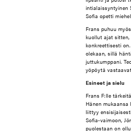
intialaissyntyinen
Sofia opetti miehel
Frans puhuu myös y
kuollut ajat sitten
konkreettisesti on
olekaan, sillä hän
juttukumppani. Teo
yöpöytä vastaavat 
Esineet ja sielu
Frans F:lle tärkeit
Hänen mukaansa kaik
liittyy ensisijais
Sofia-vaimoon, Jön
puolestaan on ollu