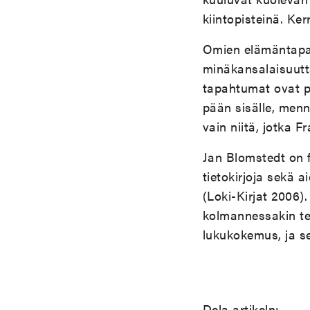
kiintopisteinä. Ker
Omien elämäntapah
minäkansalaisuutt
tapahtumat ovat pi
pään sisälle, menn
vain niitä, jotka 
Jan Blomstedt on fi
tietokirjoja sekä 
(Loki-Kirjat 2006)
kolmannessakin t
lukukokemus, ja se
Dela artikeln: