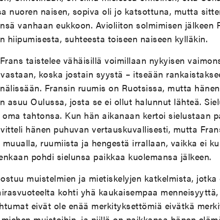
sa nuoren naisen, sopiva oli jo katsottuna, mutta sitt
ensä vanhaan eukkoon. Avioliiton solmimisen jälkeen 
n hiipumisesta, suhteesta toiseen naiseen kylläkin.
Frans taistelee vähäisillä voimillaan nykyisen vaimon
 vastaan, koska jostain syystä – itseään rankaistaks
 nälissään. Fransin ruumis on Ruotsissa, mutta hänen 
n asuu Oulussa, josta se ei ollut halunnut lähteä. Sie
ä on oma tahtonsa. Kun hän aikanaan kertoi sielustaan 
uvitteli hänen puhuvan vertauskuvallisesti, mutta Frans
muualla, ruumiista ja hengestä irrallaan, vaikka ei kui
tenkaan pohdi sielunsa paikkaa kuolemansa jälkeen.
stuu muistelmien ja mietiskelyjen katkelmista, jotka
airasvuoteelta kohti yhä kaukaisempaa menneisyyttä, 
tumat eivät ole enää merkityksettömiä eivätkä merkity
 miehen muistoihin, ja niillä on paikkansa hänen elä