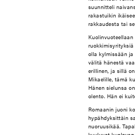
suunnitteli naivan
rakastuikin ikäise
rakkaudesta tai se
Kuolinvuoteellaan 
ruokkimisyrityksiä
olla kylmissään ja
välitä hänestä vaa
erillinen, ja sill
Mikaelille, tämä k
Hänen sielunsa on 
olento. Hän ei kui
Romaanin juoni koo
hypähdyksittäin s
nuoruusikää. Tapah
kuuluvat kuolevan