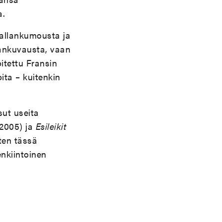
a.
allankumousta ja
jankuvausta, vaan
itettu Fransin
ita – kuitenkin
sut useita
 2005) ja
Esileikit
ten tässä
nkiintoinen