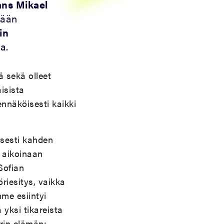
ans Mikael
yään
in
a.
 sekä olleet
isista
nnäköisesti kaikki
isesti kahden
i aikoinaan
Sofian
riesitys, vaikka
me esiintyi
 yksi tikareista
örin elämän: