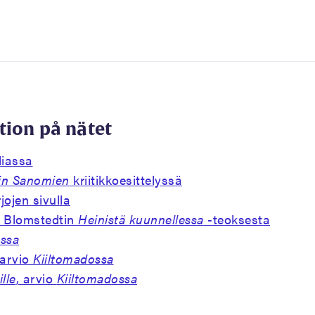
tion på nätet
diassa
in Sanomien
kriitikkoesittelyssä
jojen sivulla
la Blomstedtin
Heinistä kuunnellessa
-teoksesta
ossa
 arvio
Kiiltomadossa
ille
, arvio
Kiiltomadossa