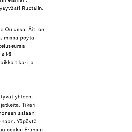
ysyvästi Ruotsiin.
e Oulussa. Äiti on
dä, missä pöytä
steluseuraa
 eikä
ikka tikari ja
ittyvät yhteen.
atkeita. Tikari
 moneen asiaan:
urhaan. Yöpöytä
luu osaksi Fransin