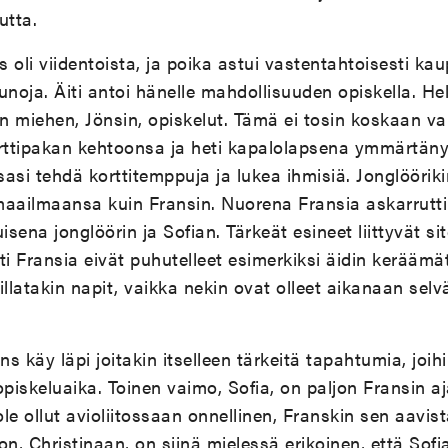
utta.
s oli viidentoista, ja poika astui vastentahtoisesti ka
i runoja. Äiti antoi hänelle mahdollisuuden opiskella. H
 miehen, Jönsin, opiskelut. Tämä ei tosin koskaan va
orttipakan kehtoonsa ja heti kapalolapsena ymmärtäny
asi tehdä korttitemppuja ja lukea ihmisiä. Jonglöörik
ailmaansa kuin Fransin. Nuorena Fransia askarrutti 
isena jonglöörin ja Sofian. Tärkeät esineet liittyvät si
lti Fransia eivät puhutelleet esimerkiksi äidin keräämät
latakin napit, vaikka nekin ovat olleet aikanaan selvä
s käy läpi joitakin itselleen tärkeitä tapahtumia, joih
opiskeluaika. Toinen vaimo, Sofia, on paljon Fransin aj
ole ollut avioliitossaan onnellinen, Franskin sen aavis
, Christinaan, on siinä mielessä erikoinen, että Sofi