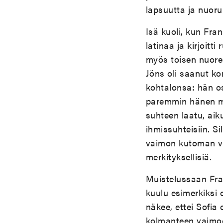
lapsuutta ja nuoru
Isä kuoli, kun Fran
latinaa ja kirjoitt
myös toisen nuoren
Jöns oli saanut k
kohtalonsa: hän os
paremmin hänen ma
suhteen laatu, aiku
ihmissuhteisiin. Si
vaimon kutoman vil
merkityksellisiä.
Muistelussaan Fran
kuulu esimerkiksi 
näkee, ettei Sofia 
kolmanteen vaimoon