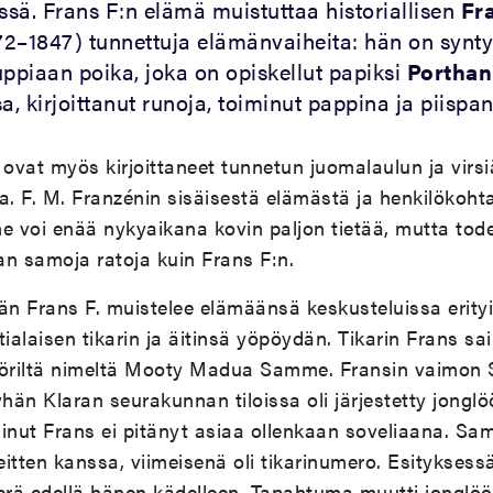
ssä. Frans F:n elämä muistuttaa historiallisen
Fr
2–1847) tunnettuja elämänvaiheita: hän on synt
uppiaan poika, joka on opiskellut papiksi
Porthan
a, kirjoittanut runoja, toiminut pappina ja piispan
vat myös kirjoittaneet tunnetun juomalaulun ja virsiä
a. F. M. Franzénin sisäisestä elämästä ja henkilökohta
 voi enää nykyaikana kovin paljon tietää, mutta tode
van samoja ratoja kuin Frans F:n.
än Frans F. muistelee elämäänsä keskusteluissa erity
tialaisen tikarin ja äitinsä yöpöydän. Tikarin Frans sa
glööriltä nimeltä Mooty Madua Samme. Fransin vaimon 
än Klaran seurakunnan tiloissa oli järjestetty jonglöö
inut Frans ei pitänyt asiaa ollenkaan soveliaana. Sam
itten kanssa, viimeisenä oli tikarinumero. Esityksessä
 terä edellä hänen kädelleen. Tapahtuma muutti jonglö