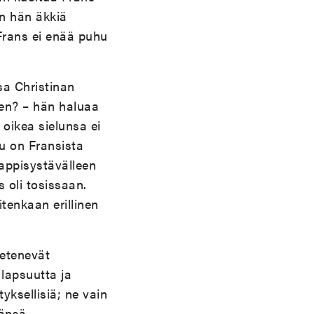
en hän äkkiä
Frans ei enää puhu
sa Christinan
een? – hän haluaa
oikea sielunsa ei
lu on Fransista
pappisystävälleen
 oli tosissaan.
tenkaan erillinen
 etenevät
lapsuutta ja
ksellisiä; ne vain
mänsä