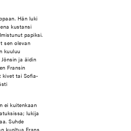
uppaan. Hän luki
elena kustansi
lmistunut papiksi.
t sen olevan
in kuuluu
Jönsin ja äidin
ten Fransin
 kivet tai Sofia-
sti
in ei kuitenkaan
atuksissa; lukija
taa. Suhde
an kuoltua Frans