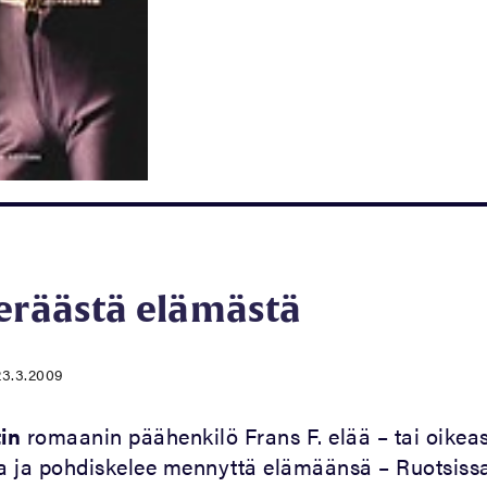
 eräästä elämästä
23.3.2009
in
romaanin päähenkilö Frans F. elää – tai oikea
a ja pohdiskelee mennyttä elämäänsä – Ruotsiss