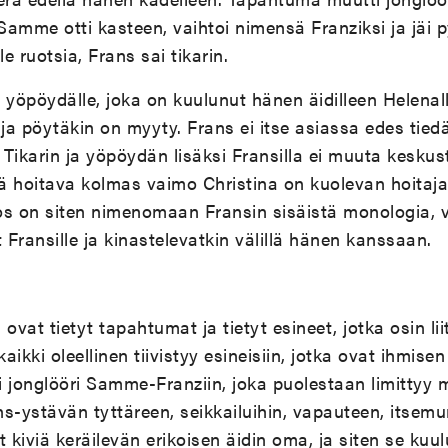
 Samme otti kasteen, vaihtoi nimensä Franziksi ja jäi p
le ruotsia, Frans sai tikarin.
öpöydälle, joka on kuulunut hänen äidilleen Helenall
, ja pöytäkin on myyty. Frans ei itse asiassa edes tie
. Tikarin ja yöpöydän lisäksi Fransilla ei muuta kesku
tä hoitava kolmas vaimo Christina on kuolevan hoitaja
s on siten nimenomaan Fransin sisäistä monologia, va
Fransille ja kinastelevatkin välillä hänen kanssaan.
ä ovat tietyt tapahtumat ja tietyt esineet, jotka osin li
ki oleellinen tiivistyy esineisiin, jotka ovat ihmisen j
esti jonglööri Samme-Franziin, joka puolestaan limittyy
s-ystävän tyttäreen, seikkailuihin, vapauteen, itsem
t kiviä keräilevän erikoisen äidin oma, ja siten se kuu