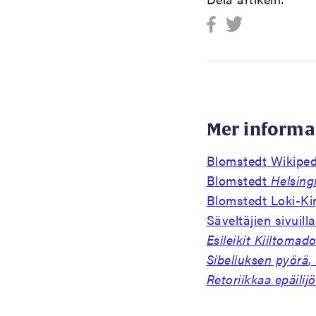
Mer informa
Blomstedt Wikipe
Blomstedt
Helsing
Blomstedt Loki-Kir
Säveltäjien sivuil
Esileikit
Kiiltomad
Sibeliuksen pyörä
,
Retoriikkaa epäilijö