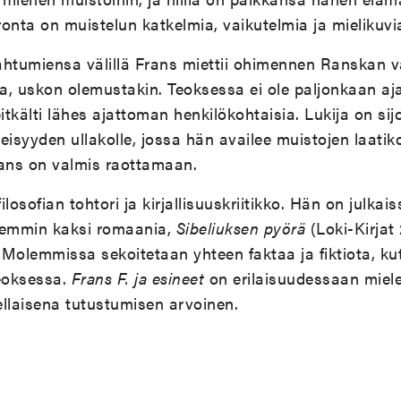
ronta on muistelun katkelmia, vaikutelmia ja mielikuvi
tumiensa välillä Frans miettii ohimennen Ranskan v
a, uskon olemustakin. Teoksessa ei ole paljonkaan a
tkälti lähes ajattoman henkilökohtaisia. Lukija on sijo
eisyyden ullakolle, jossa hän availee muistojen laatiko
Frans on valmis raottamaan.
losofian tohtori ja kirjallisuuskriitikko. Hän on julkais
aiemmin kaksi romaania,
Sibeliuksen pyörä
(Loki-Kirjat
. Molemmissa sekoitetaan yhteen faktaa ja fiktiota, ku
eoksessa.
Frans F. ja esineet
on erilaisuudessaan miele
llaisena tutustumisen arvoinen.