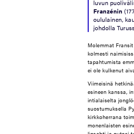
luvun puoliväli
Franzénin
(177
oululainen, ka
johdolla Turuss
Molemmat Fransit o
kolmesti naimisiss
tapahtumista emme
ei ole kulkenut ai
Viimeisinä hetkinä
esineen kanssa, in
intialaiselta jon
suostumuksella Pyh
kirkkoherrana toim
monenlaisten esine
lipsahti ja putosi