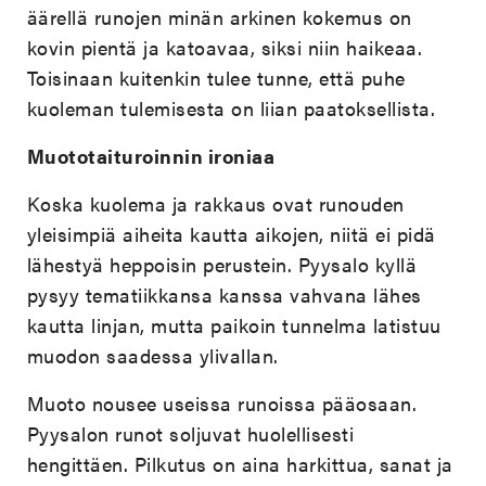
äärellä runojen minän arkinen kokemus on
kovin pientä ja katoavaa, siksi niin haikeaa.
Toisinaan kuitenkin tulee tunne, että puhe
kuoleman tulemisesta on liian paatoksellista.
Muototaituroinnin ironiaa
Koska kuolema ja rakkaus ovat runouden
yleisimpiä aiheita kautta aikojen, niitä ei pidä
lähestyä heppoisin perustein. Pyysalo kyllä
pysyy tematiikkansa kanssa vahvana lähes
kautta linjan, mutta paikoin tunnelma latistuu
muodon saadessa ylivallan.
Muoto nousee useissa runoissa pääosaan.
Pyysalon runot soljuvat huolellisesti
hengittäen. Pilkutus on aina harkittua, sanat ja