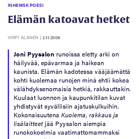
INHEMSK POESI
Elämän katoavat hetket
VIRPI ALANEN
|
2.11.2006
Joni Pyysalon
runoissa eletty arki on
häilyvää, epävarmaa ja haikean
kaunista. Elämän kadotessa vääjäämättä
kohti kuolemaa runojen minä ehtii kokea
välähdyksenomaisia hetkiä, rakkauttakin.
Kuulaat luonnon ja kaupunkitilan kuvat
yhdistyvät syvällisiin ajatuskulkuihin.
Kokonaisuutena
Kuolema, rakkaus ja
lisälaitteet
jää Pyysalon aiempia
runokokoelmia vaatimattomammaksi