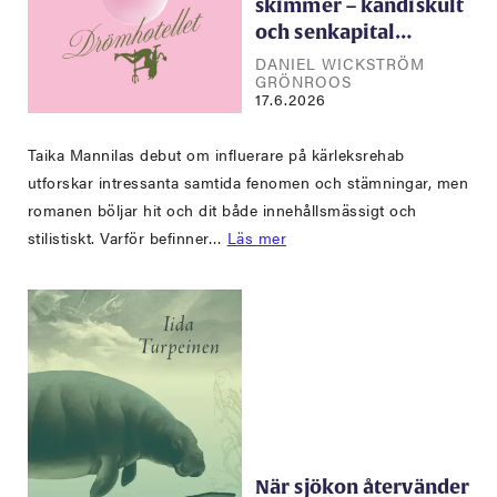
skimmer – kändiskult
och senkapital…
DANIEL WICKSTRÖM
GRÖNROOS
17.6.2026
Taika Mannilas debut om influerare på kärleksrehab
utforskar intressanta samtida fenomen och stämningar, men
romanen böljar hit och dit både innehållsmässigt och
stilistiskt. Varför befinner…
Läs mer
När sjökon återvänder