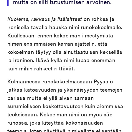
mutta on silti tutustumisen arvoinen.
Kuolema, rakkaus ja lisälaitteet
on rohkea ja
ironisella tavalla hauska nimi runokokoelmalle.
Kuullessani ennen kokoelman ilmestymistä
nimen ensimmäisen kerran ajattelin, että
kokoelman täytyy olla ainutlaatuisen kekseliäs
ja ironinen. Ikävä kyllä nimi lupaa enemmän
kuin mihin rahkeet riittävät.
Kolmannessa runokokoelmassaan Pyysalo
jatkaa katoavuuden ja yksinäisyyden teemojen
parissa mutta ei yllä aivan samaan
surumieliseen koskettavuuteen kuin aiemmissa
teoksissaan. Kokoelman nimi on myös säe
runossa, joka kiteyttää kokonaisuuden
teemoja, joten näyttävä nimivalinta ei sentään