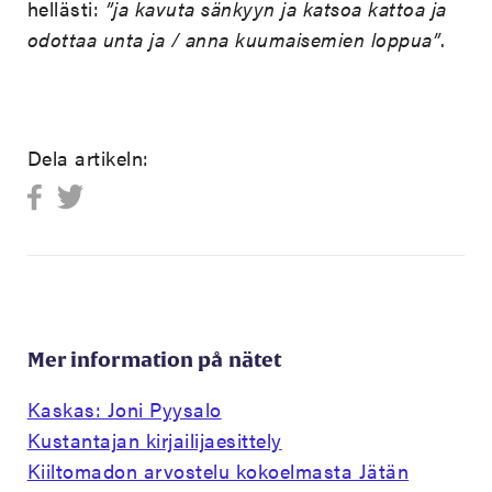
hellästi:
”ja kavuta sänkyyn ja katsoa kattoa ja
odottaa unta ja / anna kuumaisemien loppua”
.
Dela artikeln:
Mer information på nätet
Kaskas: Joni Pyysalo
Kustantajan kirjailijaesittely
Kiiltomadon arvostelu kokoelmasta Jätän