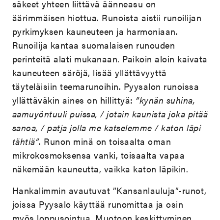
säkeet yhteen liittävä äänneasu on
äärimmäisen hiottua. Runoista aistii runoilijan
pyrkimyksen kauneuteen ja harmoniaan.
Runoilija kantaa suomalaisen runouden
perinteitä alati mukanaan. Paikoin aloin kaivata
kauneuteen säröjä, lisää yllättävyyttä
täyteläisiin teemarunoihin. Pyysalon runoissa
yllättäväkin aines on hillittyä:
”kynän suhina,
aamuyöntuuli puissa, / jotain kaunista joka pitää
sanoa, / patja jolla me katselemme / katon läpi
tähtiä”
. Runon minä on toisaalta oman
mikrokosmoksensa vanki, toisaalta vapaa
näkemään kauneutta, vaikka katon läpikin.
Hankalimmin avautuvat ”Kansanlauluja”-runot,
joissa Pyysalo käyttää runomittaa ja osin
myös loppusointua. Muotoon keskittyminen