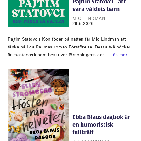
Pajtim Statovci - att
vara våldets barn
MIO LINDMAN
29.5.2026
Pajtim Statovcis Kon föder på natten får Mio Lindman att
tänka på Iida Raumas roman Förstörelse. Dessa två böcker
är mästerverk som beskriver försoningens och…
Läs mer
Ebba Blaus dagbok är
en humoristisk
fullträff