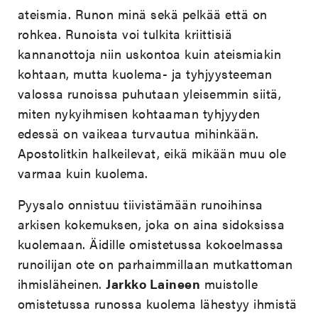
ateismia. Runon minä sekä pelkää että on
rohkea. Runoista voi tulkita kriittisiä
kannanottoja niin uskontoa kuin ateismiakin
kohtaan, mutta kuolema- ja tyhjyysteeman
valossa runoissa puhutaan yleisemmin siitä,
miten nykyihmisen kohtaaman tyhjyyden
edessä on vaikeaa turvautua mihinkään.
Apostolitkin halkeilevat, eikä mikään muu ole
varmaa kuin kuolema.
Pyysalo onnistuu tiivistämään runoihinsa
arkisen kokemuksen, joka on aina sidoksissa
kuolemaan. Äidille omistetussa kokoelmassa
runoilijan ote on parhaimmillaan mutkattoman
ihmisläheinen.
Jarkko Laineen
muistolle
omistetussa runossa kuolema lähestyy ihmistä