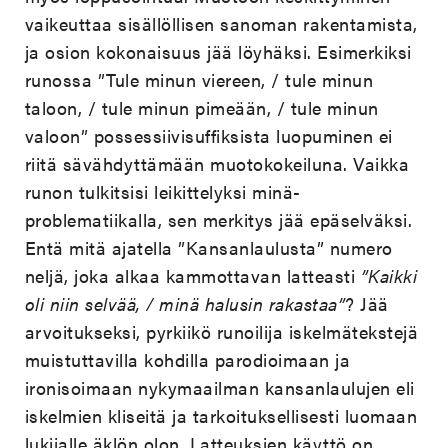
vaikeuttaa sisällöllisen sanoman rakentamista,
ja osion kokonaisuus jää löyhäksi. Esimerkiksi
runossa ”Tule minun viereen, / tule minun
taloon, / tule minun pimeään, / tule minun
valoon” possessiivisuffiksista luopuminen ei
riitä sävähdyttämään muotokokeiluna. Vaikka
runon tulkitsisi leikittelyksi minä-
problematiikalla, sen merkitys jää epäselväksi.
Entä mitä ajatella ”Kansanlaulusta” numero
neljä, joka alkaa kammottavan latteasti
”Kaikki
oli niin selvää, / minä halusin rakastaa”
? Jää
arvoitukseksi, pyrkiikö runoilija iskelmätekstejä
muistuttavilla kohdilla parodioimaan ja
ironisoimaan nykymaailman kansanlaulujen eli
iskelmien kliseitä ja tarkoituksellisesti luomaan
lukijalle äklön olon. Latteuksien käyttö on