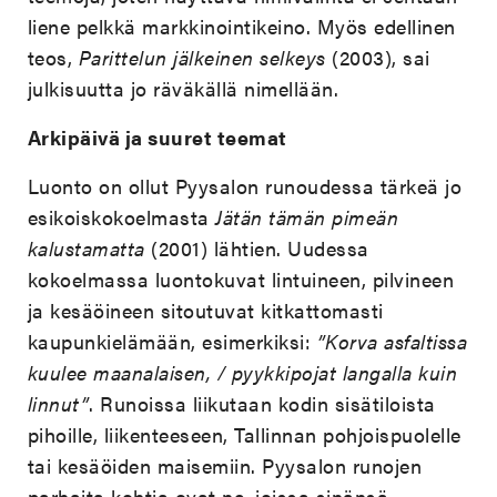
liene pelkkä markkinointikeino. Myös edellinen
teos,
Parittelun jälkeinen selkeys
(2003), sai
julkisuutta jo räväkällä nimellään.
Arkipäivä ja suuret teemat
Luonto on ollut Pyysalon runoudessa tärkeä jo
esikoiskokoelmasta
Jätän tämän pimeän
kalustamatta
(2001) lähtien. Uudessa
kokoelmassa luontokuvat lintuineen, pilvineen
ja kesäöineen sitoutuvat kitkattomasti
kaupunkielämään, esimerkiksi:
”Korva asfaltissa
kuulee maanalaisen, / pyykkipojat langalla kuin
linnut”
. Runoissa liikutaan kodin sisätiloista
pihoille, liikenteeseen, Tallinnan pohjoispuolelle
tai kesäöiden maisemiin. Pyysalon runojen
parhaita kohtia ovat ne, joissa sinänsä