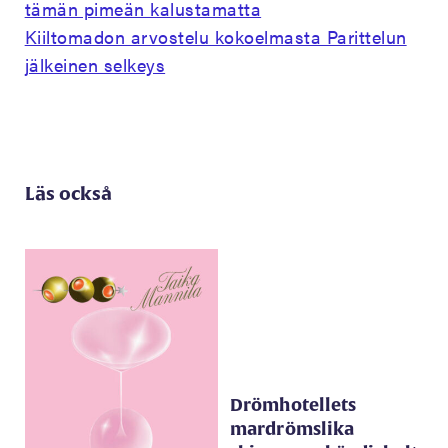
tämän pimeän kalustamatta
Kiiltomadon arvostelu kokoelmasta Parittelun
jälkeinen selkeys
Läs också
Drömhotellets
mardrömslika