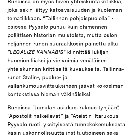
Runoissa on myös hiven yhteiskuntakritiikkiä,
joka sekin liittyy katoavaisuuden ja kuoleman
tematiikkaan. ”Tallinnan pohjoispuolella” -
osiossa Pyysalo puhuu kuin ohimennen
poliittisen historian muistoista, mutta osion
neljännen runon suuraakkosin painettu alku
”LEGALIZE KANNABIS”
kiinnittää lukijan
huomion liiaksi ja vie voimia venäläisen
yhteiskunnan kriittiseltä kuvaukselta. Tallinna-
runot Stalin-, puolue- ja
vallankumousviittauksineen jäävät kokoelman
kontekstissa hieman väkinäisiksi.
Runoissa ”Jumalan asiakas, rukous tyhjään”,
”Apostolit halkeilevat” ja ”Ateistin iltarukous”
Pyysalo ruotii yksityisestä tunnekokemuksesta
käsin uskonnollisuutta instituutioineen sekä