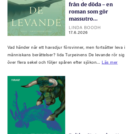
från de döda – en
roman som gör
massutro…
LINDA BOODH
17.6.2026
Vad händer när ett havsdjur försvinner, men fortsätter leva i
människans berättelser? Iida Turpeinens De levande rör sig
över flera sekel och följer spåren efter sjökon…
Läs mer