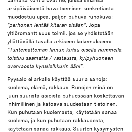
arkipäiväisestä havaitsemisen konkretiasta
muodostuu upea, paljon puhuva runokuva:
”perhonen lentää kitaran sisään”
. Jopa
yltiöromanttisuus toimii, jos se yhdistetään
yllättävällä tavalla arkiseen kokemukseen:
”Tuntemattoman linnun kutsu öisellä nummella,
toistuu saamatta / vastausta, kylpyhuoneen
ovenraosta kynsileikkurin ääni”
.
Pyysalo ei arkaile käyttää suuria sanoja:
kuolema, elämä, rakkaus. Runojen minä on
juuri suurista asioista puhuessaan koskettavan
inhimillinen ja katoavaisuudestaan tietoinen.
Kun puhutaan kuolemasta, käytetään sanaa
kuolema, ja kun puhutaan rakkaudesta,
käytetään sanaa rakkaus. Suurten kysymysten