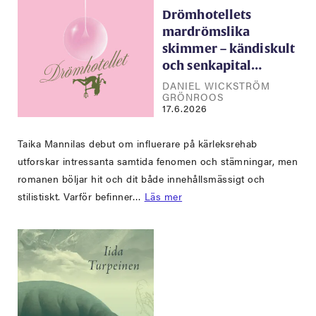
Drömhotellets
mardrömslika
skimmer – kändiskult
och senkapital…
DANIEL WICKSTRÖM
GRÖNROOS
17.6.2026
Taika Mannilas debut om influerare på kärleksrehab
utforskar intressanta samtida fenomen och stämningar, men
romanen böljar hit och dit både innehållsmässigt och
stilistiskt. Varför befinner…
Läs mer