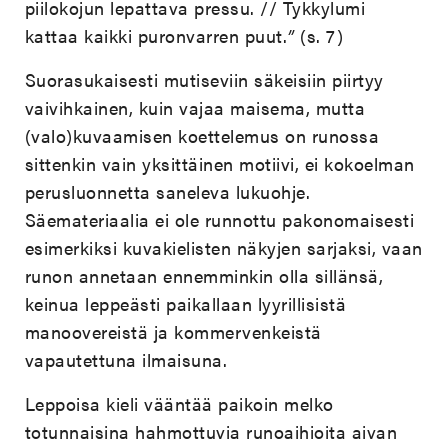
piilokojun lepattava pressu. // Tykkylumi
kattaa kaikki puronvarren puut.
”
(s. 7)
Suorasukaisesti mutiseviin säkeisiin piirtyy
vaivihkainen, kuin vajaa maisema, mutta
(valo)kuvaamisen koettelemus on runossa
sittenkin vain yksittäinen motiivi, ei kokoelman
perusluonnetta saneleva lukuohje.
Säemateriaalia ei ole runnottu pakonomaisesti
esimerkiksi kuvakielisten näkyjen sarjaksi, vaan
runon annetaan ennemminkin olla sillänsä,
keinua leppeästi paikallaan lyyrillisistä
manoovereistä ja kommervenkeistä
vapautettuna ilmaisuna.
Leppoisa kieli vääntää paikoin melko
totunnaisina hahmottuvia runoaihioita aivan