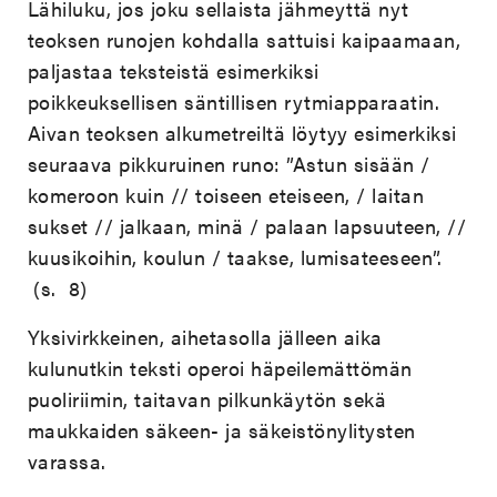
Lähiluku, jos joku sellaista jähmeyttä nyt
teoksen runojen kohdalla sattuisi kaipaamaan,
paljastaa teksteistä esimerkiksi
poikkeuksellisen säntillisen rytmiapparaatin.
Aivan teoksen alkumetreiltä löytyy esimerkiksi
seuraava pikkuruinen runo: ”Astun sisään /
komeroon kuin // toiseen eteiseen, / laitan
sukset // jalkaan, minä / palaan lapsuuteen, //
kuusikoihin, koulun / taakse, lumisateeseen”.
(s. 8)
Yksivirkkeinen, aihetasolla jälleen aika
kulunutkin teksti operoi häpeilemättömän
puoliriimin, taitavan pilkunkäytön sekä
maukkaiden säkeen- ja säkeistönylitysten
varassa.