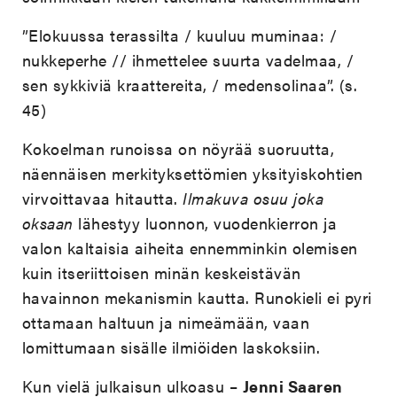
”Elokuussa terassilta / kuuluu muminaa: /
nukkeperhe // ihmettelee suurta vadelmaa, /
sen sykkiviä kraattereita, / medensolinaa”.
(s.
45)
Kokoelman runoissa on nöyrää suoruutta,
näennäisen merkityksettömien yksityiskohtien
virvoittavaa hitautta.
Ilmakuva osuu joka
oksaan
lähestyy luonnon, vuodenkierron ja
valon kaltaisia aiheita ennemminkin olemisen
kuin itseriittoisen minän keskeistävän
havainnon mekanismin kautta. Runokieli ei pyri
ottamaan haltuun ja nimeämään, vaan
lomittumaan sisälle ilmiöiden laskoksiin.
Kun vielä julkaisun ulkoasu –
Jenni Saaren