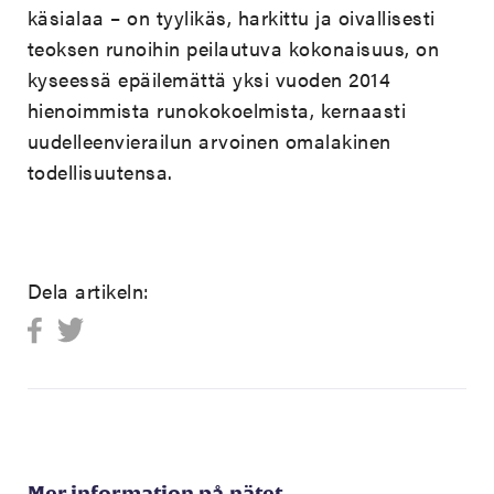
käsialaa – on tyylikäs, harkittu ja oivallisesti
teoksen runoihin peilautuva kokonaisuus, on
kyseessä epäilemättä yksi vuoden 2014
hienoimmista runokokoelmista, kernaasti
uudelleenvierailun arvoinen omalakinen
todellisuutensa.
Dela artikeln:
Mer information på nätet