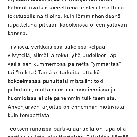
hahmottuvatkin kiireettömälle oleilulle alttiina
tekstuaalisina tiloina, kuin lämminhenkisenä
rupatteluna pitkään kadoksissa olleen ystävän
kanssa.
Tiiviissä, verkkaisissa säkeissä kelpaa
viivytellä, silmäillä teksti yhä uudelleen läpi
vailla sen kummempaa painetta ”ymmärtää”
tai ”tulkita”. Tämä ei tarkoita, etteikö
kokoelmassa puhuttaisi mistään; toki
puhutaan, mutta suorissa havainnoissa ja
huomioissa ei ole pahemmin tulkitsemista.
Ahvenjärven kirjoitus on ennemmin motiivista
kuin temaattista.
Teoksen runoissa partikulaarisella on lupa olla
partikulaarista, ainutkertaista. Säkeiden äärellä