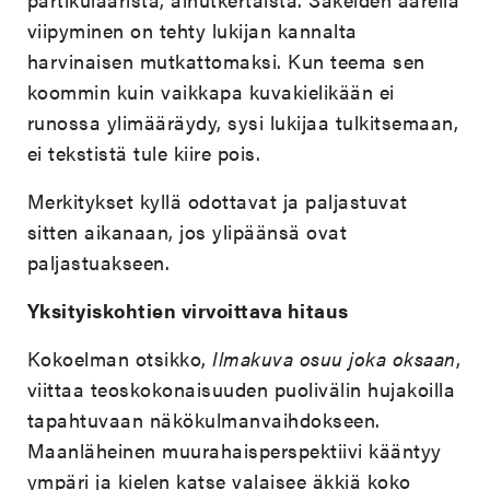
viipyminen on tehty lukijan kannalta
harvinaisen mutkattomaksi. Kun teema sen
koommin kuin vaikkapa kuvakielikään ei
runossa ylimääräydy, sysi lukijaa tulkitsemaan,
ei tekstistä tule kiire pois.
Merkitykset kyllä odottavat ja paljastuvat
sitten aikanaan, jos ylipäänsä ovat
paljastuakseen.
Yksityiskohtien virvoittava hitaus
Kokoelman otsikko,
Ilmakuva osuu joka oksaan
,
viittaa teoskokonaisuuden puolivälin hujakoilla
tapahtuvaan näkökulmanvaihdokseen.
Maanläheinen muurahaisperspektiivi kääntyy
ympäri ja kielen katse valaisee äkkiä koko