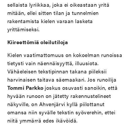
sellaista lyriikkaa, joka ei oikeastaan yritä
mitään, ellei sitten tilan ja tunnelmien
rakentamista kielen varaan lasketa
yrittämiseksi.
Kiireettömiä oleilutiloja
Kielen vaatimattomuus on kokoelman runoissa
tietysti vain näennäisyyttä, illuusiota.
Vähäeleisen tekstipinnan takana piileksii
harvinaisen taitava säemaakari. Jos runoilija
Tommi Parkko
joskus osuvasti sanoikin, että
hyvään runoon on jätetty rakennustelineet
näkyville, on Ahvenjärvi kyllä piilottanut
omansa niin syvälle tekstin syöverehin, ettei
niitä ymmärrä edes ikävöidä.