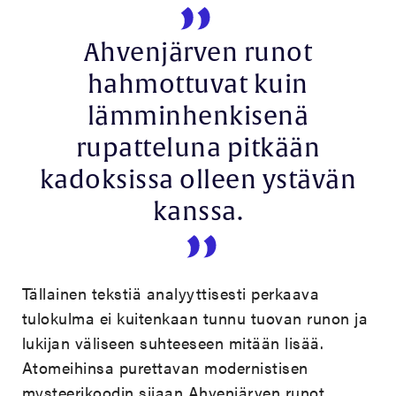
Ahvenjärven runot
hahmottuvat kuin
lämminhenkisenä
rupatteluna pitkään
kadoksissa olleen ystävän
kanssa.
Tällainen tekstiä analyyttisesti perkaava
tulokulma ei kuitenkaan tunnu tuovan runon ja
lukijan väliseen suhteeseen mitään lisää.
Atomeihinsa purettavan modernistisen
mysteerikoodin sijaan Ahvenjärven runot