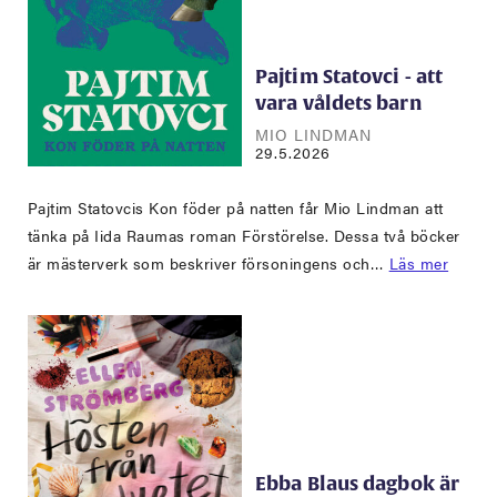
Pajtim Statovci - att
vara våldets barn
MIO LINDMAN
29.5.2026
Pajtim Statovcis Kon föder på natten får Mio Lindman att
tänka på Iida Raumas roman Förstörelse. Dessa två böcker
är mästerverk som beskriver försoningens och…
Läs mer
Ebba Blaus dagbok är