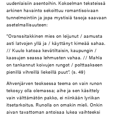
uudenlaisiin asentoihin. Kokoelman teksteissä
arkinen havainto sekoittuu romantisoivaan
tunnelmointiin ja jopa mystisiä tasoja saavaan
asetelmallisuuteen:
”Oranssitakkinen mies on leijunut / aamusta
asti latvojen yllä ja / käyttänyt kimeää sahaa.
// Kuulo katoaa kevätiltaisin, kaupungin /
kaasujen seassa lehmusten vahaa. // Mahla
on tankannut koivujen rungot / polttaakseen
pienillä vihreillä liekeillä puut”. (s. 49)
Ahvenjärven teoksessa teema on vain runon
tekosyy olla olemassa; aihe ja sen käsittely
vain välttämätön pakko, ei niinkään lyriikan
itsetarkoitus. Runolla on omakin mieli. Onkin
aivan tavattoman antoisaa lukea vaihteeksi