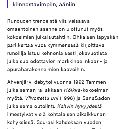
kiinnostavimpiin, ääniin.
Runouden trendeistä viis veisaava
omaehtoinen asenne on ulottunut myös
kokoelmien julkaisutahtiin. Ohkaisen läpyskän
pari kertaa vuosikymmenessä kirjoittava
runoilija istuu kehnonlaisesti jokavuotista
julkaisua odottavien markkinaelinkaari- ja
apuraharakennelmien kaavoihin.
Ahvenjärvi debytoi vuonna 1992 Tammen
julkaiseman railakkaan
Hölkkä
-kokoelman
myötä.
Viivoitettu uni
(1996) ja SanaSadon
julkaisema outolintu
Kahvin hyvyydestä
ilmestyivät vielä kohtalaisen aikaikkunan
kehyksissä. Seurasi kahdeksan vuoden