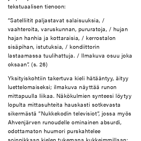
tekstuaalisen tienoon:
”Satelliitit paljastavat salaisuuksia, /
vaahteroita, varuskunnan, pururatoja, / hujan
hajan hanhia ja kottaraisia, / kerrostalon
sisäpihan, istutuksia, / kondiittorin
lastaamassa tuulihattuja. / Ilmakuva osuu joka
oksaan”. (s. 26)
Yksityiskohtiin takertuva kieli hätääntyy, äityy
luettelomaiseksi; ilmakuva näyttää runon
mittapuulla liikaa. Näkökulmien synteesi löytyy
lopulta mittasuhteita hauskasti sotkevasta
sikermästä ”Nukkekodin televisiot”, jossa myös
Ahvenjärven runoudelle ominainen absurdi,
odottamaton huumori purskahtelee
soinnikkaan kielen tukemana kukkeimmillaan: