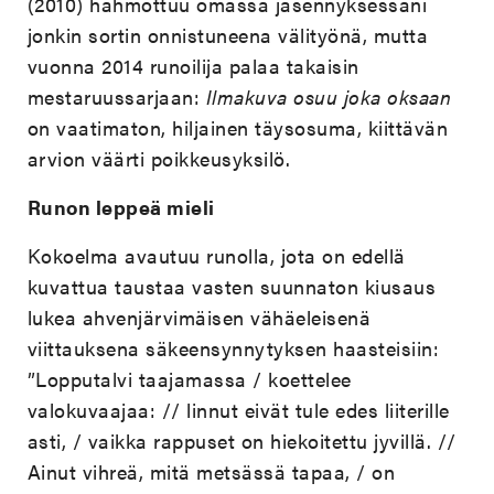
(2010)
hahmottuu omassa jäsennyksessäni
jonkin sortin onnistuneena välityönä, mutta
vuonna 2014 runoilija palaa takaisin
mestaruussarjaan:
Ilmakuva osuu joka oksaan
on vaatimaton, hiljainen täysosuma, kiittävän
arvion väärti poikkeusyksilö.
Runon leppeä mieli
Kokoelma avautuu runolla, jota on edellä
kuvattua taustaa vasten suunnaton kiusaus
lukea ahvenjärvimäisen vähäeleisenä
viittauksena säkeensynnytyksen haasteisiin:
”Lopputalvi taajamassa / koettelee
valokuvaajaa: // linnut eivät tule edes liiterille
asti, / vaikka rappuset on hiekoitettu jyvillä. //
Ainut vihreä, mitä metsässä tapaa, / on