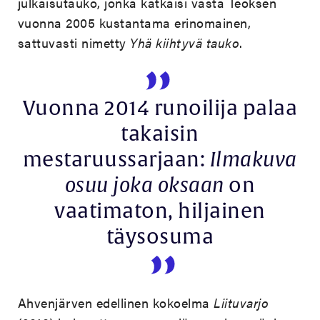
julkaisutauko, jonka katkaisi vasta Teoksen
vuonna 2005 kustantama erinomainen,
sattuvasti nimetty
Yhä kiihtyvä tauko
.
Vuonna 2014 runoilija palaa
takaisin
mestaruussarjaan:
Ilmakuva
osuu joka oksaan
on
vaatimaton, hiljainen
täysosuma
Ahvenjärven edellinen kokoelma
Liituvarjo