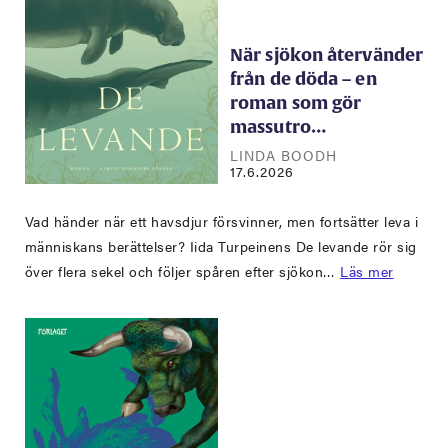
När sjökon återvänder
från de döda – en
roman som gör
massutro…
LINDA BOODH
17.6.2026
Vad händer när ett havsdjur försvinner, men fortsätter leva i
människans berättelser? Iida Turpeinens De levande rör sig
över flera sekel och följer spåren efter sjökon…
Läs mer