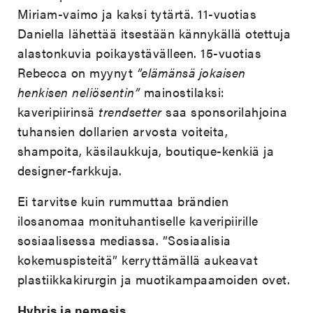
Miriam-vaimo ja kaksi tytärtä. 11-vuotias
Daniella lähettää itsestään kännykällä otettuja
alastonkuvia poikaystävälleen. 15-vuotias
Rebecca on myynyt
”elämänsä jokaisen
henkisen neliösentin”
mainostilaksi:
kaveripiirinsä
trendsetter
saa sponsorilahjoina
tuhansien dollarien arvosta voiteita,
shampoita, käsilaukkuja, boutique-kenkiä ja
designer-farkkuja.
Ei tarvitse kuin rummuttaa brändien
ilosanomaa monituhantiselle kaveripiirille
sosiaalisessa mediassa. ”Sosiaalisia
kokemuspisteitä” kerryttämällä aukeavat
plastiikkakirurgin ja muotikampaamoiden ovet.
Hybris ja nemesis