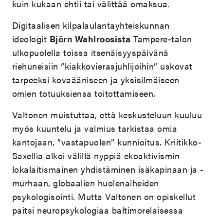
kuin kukaan ehtii tai välittää omaksua.
Digitaalisen kilpalaulantayhteiskunnan
ideologit
Björn Wahlroosista
Tampere-talon
ulkopuolella toissa itsenäisyyspäivänä
riehuneisiin ”kiakkovierasjuhlijoihin” uskovat
tarpeeksi kovaääniseen ja yksisilmäiseen
omien totuuksiensa toitottamiseen.
Valtonen muistuttaa, että keskusteluun kuuluu
myös kuuntelu ja valmius tarkistaa omia
kantojaan, ”vastapuolen” kunnioitus. Kriitikko-
Saxellia alkoi välillä nyppiä ekoaktivismin
lokalaitismainen yhdistäminen isäkapinaan ja -
murhaan, globaalien huolenaiheiden
psykologisointi. Mutta Valtonen on opiskellut
paitsi neuropsykologiaa baltimorelaisessa