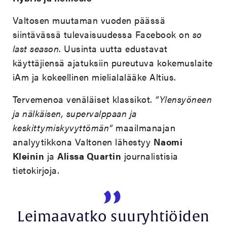
Valtosen muutaman vuoden päässä
siintävässä tulevaisuudessa Facebook on
so
last season
. Uusinta uutta edustavat
käyttäjiensä ajatuksiin pureutuva kokemuslaite
iAm ja kokeellinen mielialalääke Altius.
Tervemenoa venäläiset klassikot.
”Ylensyöneen
ja nälkäisen, supervalppaan ja
keskittymiskyvyttömän”
maailmanajan
analyytikkona Valtonen lähestyy
Naomi
Kleinin
ja
Alissa Quartin
journalistisia
tietokirjoja.
Leimaavatko suuryhtiöiden