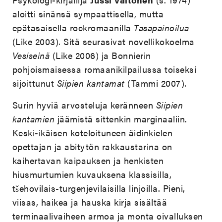
aloitti sinänsä sympaattisella, mutta
epätasaisella rockromaanilla
Tasapainoilua
(Like 2003). Sitä seurasivat novellikokoelma
Vesiseinä
(Like 2006) ja Bonnierin
pohjoismaisessa romaanikilpailussa toiseksi
sijoittunut
Siipien kantamat
(Tammi 2007).
Surin hyviä arvosteluja keränneen
Siipien
kantamien
jäämistä sittenkin marginaaliin.
Keski-ikäisen koteloituneen äidinkielen
opettajan ja abitytön rakkaustarina on
kaihertavan kaipauksen ja henkisten
hiusmurtumien kuvauksena klassisilla,
tšehovilais-turgenjevilaisilla linjoilla. Pieni,
viisas, haikea ja hauska kirja sisältää
terminaalivaiheen armoa ja monta oivalluksen