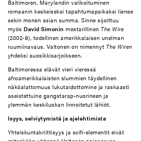
Baltimoren, Marylandin valikoituminen
romaanin keskeiseksi tapahtumapaikaksi lienee
sekin monen asian summa. Sinne sijoittuu
myös
David Simonin
mestarillinen
The Wire
(2002-8), todellinen amerikkalaisen unelman
ruumiinavaus. Valtonen on nimennyt
The Wiren
yhdeksi suosikkisarjoikseen.
Baltimoressa elävät vieri vieressä
afroamerikkalaisten slummien täydellinen
näköalattomuus lukutaidottomine ja raskaasti
aseistettuine gangstarap-nuorineen ja
ylemmän keskiluokan linnoitetut lähiöt.
Isyys, selviytymistä ja ajelehtimista
Yhteiskuntakriittisyys ja scifi-elementit eivät
mitenkään vähennä Valtosen painoarvoa