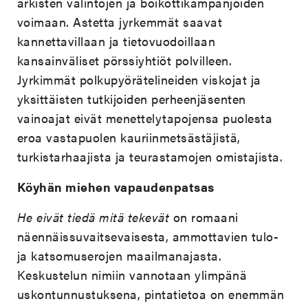
arkisten valintojen ja boikottikampanjoiden
voimaan. Astetta jyrkemmät saavat
kannettavillaan ja tietovuodoillaan
kansainväliset pörssiyhtiöt polvilleen.
Jyrkimmät polkupyörätelineiden viskojat ja
yksittäisten tutkijoiden perheenjäsenten
vainoajat eivät menettelytapojensa puolesta
eroa vastapuolen kauriinmetsästäjistä,
turkistarhaajista ja teurastamojen omistajista.
Köyhän miehen vapaudenpatsas
He eivät tiedä mitä tekevät
on romaani
näennäissuvaitsevaisesta, ammottavien tulo-
ja katsomuserojen maailmanajasta.
Keskustelun nimiin vannotaan ylimpänä
uskontunnustuksena, pintatietoa on enemmän