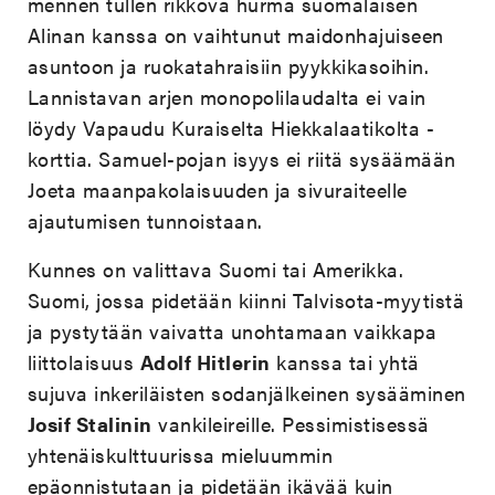
mennen tullen rikkova hurma suomalaisen
Alinan kanssa on vaihtunut maidonhajuiseen
asuntoon ja ruokatahraisiin pyykkikasoihin.
Lannistavan arjen monopolilaudalta ei vain
löydy Vapaudu Kuraiselta Hiekkalaatikolta -
korttia. Samuel-pojan isyys ei riitä sysäämään
Joeta maanpakolaisuuden ja sivuraiteelle
ajautumisen tunnoistaan.
Kunnes on valittava Suomi tai Amerikka.
Suomi, jossa pidetään kiinni Talvisota-myytistä
ja pystytään vaivatta unohtamaan vaikkapa
liittolaisuus
Adolf Hitlerin
kanssa tai yhtä
sujuva inkeriläisten sodanjälkeinen sysääminen
Josif Stalinin
vankileireille. Pessimistisessä
yhtenäiskulttuurissa mieluummin
epäonnistutaan ja pidetään ikävää kuin