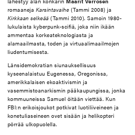
lähestyy alan konkarin
Maarit Verrosen
romaaneja
Karsintavaihe
(Tammi 2008) ja
Kirkkaan selkeää
(Tammi 2010). Samoin 1980-
lukulaista kyberpunk-scifiä, joka niin ikään
ammentaa korkeateknologiasta ja
alamaailmasta, toden ja virtuaalimaailmojen
liudentumisesta.
Länsidemokratian siunauksellisuus
kyseenalaistuu Eugenessa, Oregonissa,
amerikkalaisen ekoaktivismin ja
vasemmistoanarkismin pääkaupungissa, jonka
kommuuneissa Samuel öitään viettää. Kun
FBI:n erikoisjoukot potkivat luotiliiveineen ja
konetuliaseineen ovet sisään ja helikopteri
pörrää ulkopuolella.