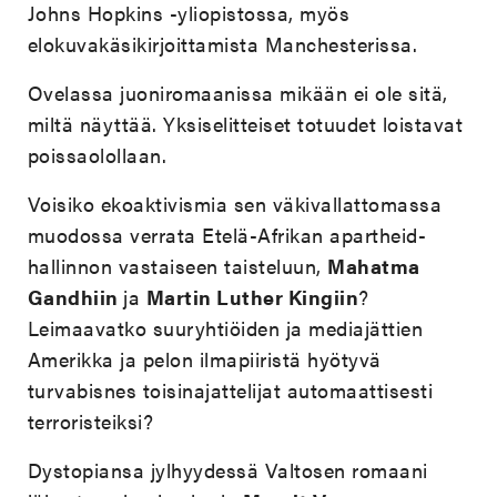
Johns Hopkins -yliopistossa, myös
elokuvakäsikirjoittamista Manchesterissa.
Ovelassa juoniromaanissa mikään ei ole sitä,
miltä näyttää. Yksiselitteiset totuudet loistavat
poissaolollaan.
Voisiko ekoaktivismia sen väkivallattomassa
muodossa verrata Etelä-Afrikan apartheid-
hallinnon vastaiseen taisteluun,
Mahatma
Gandhiin
ja
Martin Luther Kingiin
?
Leimaavatko suuryhtiöiden ja mediajättien
Amerikka ja pelon ilmapiiristä hyötyvä
turvabisnes toisinajattelijat automaattisesti
terroristeiksi?
Dystopiansa jylhyydessä Valtosen romaani