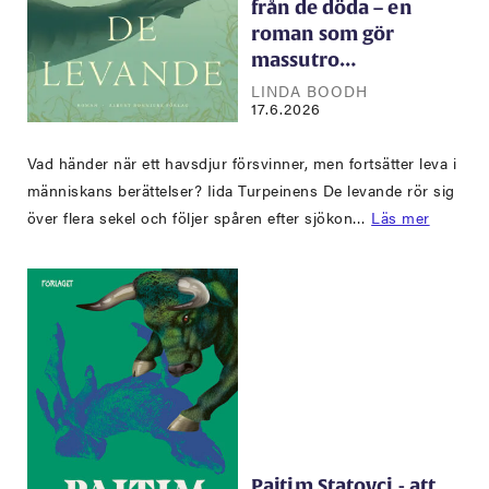
från de döda – en
roman som gör
massutro…
LINDA BOODH
17.6.2026
Vad händer när ett havsdjur försvinner, men fortsätter leva i
människans berättelser? Iida Turpeinens De levande rör sig
över flera sekel och följer spåren efter sjökon…
Läs mer
Pajtim Statovci - att