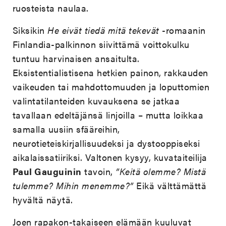
ruosteista naulaa.
Siksikin
He eivät tiedä mitä tekevät
-romaanin
Finlandia-palkinnon siivittämä voittokulku
tuntuu harvinaisen ansaitulta.
Eksistentialistisena hetkien painon, rakkauden
vaikeuden tai mahdottomuuden ja loputtomien
valintatilanteiden kuvauksena se jatkaa
tavallaan edeltäjänsä linjoilla – mutta loikkaa
samalla uusiin sfääreihin,
neurotieteiskirjallisuudeksi ja dystooppiseksi
aikalaissatiiriksi. Valtonen kysyy, kuvataiteilija
Paul Gauguinin
tavoin,
”Keitä olemme? Mistä
tulemme? Mihin menemme?”
Eikä välttämättä
hyvältä näytä.
Joen rapakon-takaiseen elämään kuuluvat