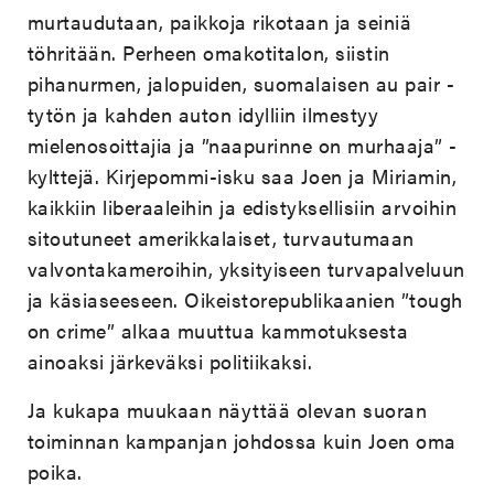
murtaudutaan, paikkoja rikotaan ja seiniä
töhritään. Perheen omakotitalon, siistin
pihanurmen, jalopuiden, suomalaisen au pair -
tytön ja kahden auton idylliin ilmestyy
mielenosoittajia ja ”naapurinne on murhaaja” -
kylttejä. Kirjepommi-isku saa Joen ja Miriamin,
kaikkiin liberaaleihin ja edistyksellisiin arvoihin
sitoutuneet amerikkalaiset, turvautumaan
valvontakameroihin, yksityiseen turvapalveluun
ja käsiaseeseen. Oikeistorepublikaanien ”tough
on crime” alkaa muuttua kammotuksesta
ainoaksi järkeväksi politiikaksi.
Ja kukapa muukaan näyttää olevan suoran
toiminnan kampanjan johdossa kuin Joen oma
poika.