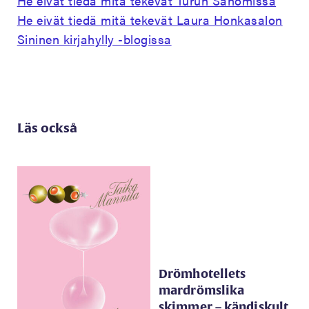
He eivät tiedä mitä tekevät Turun Sanomissa
He eivät tiedä mitä tekevät Laura Honkasalon
Sininen kirjahylly -blogissa
Läs också
Drömhotellets
mardrömslika
skimmer – kändiskult