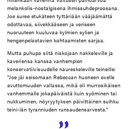
melankolis-nostalgisena ihmissuhdeproosana.
Joe suree etukäteen tyttäriään vääjäämättä
odottavaa, siivekkääseen ja veriseen
nuoruuteen kuuluvaa kylmien sylien ja
hengenpelastavien kohtaamisten sarjaa.
Mutta puhupa siitä niskojaan nakkeleville ja
kaveriensa kanssa vanhempien
konservatiivisuudelle naureskeleville teineille:
”Joe jäi seisomaan Rebeccan huoneen ovelle
avuttomuuden vallassa, mikä oli murrosikäisen
vanhemmalle jokapäiväistä kuin syöminen tai
nukkuminen, nöyryytyksen päivittäinen suihku
teini-iän tyranniuden runsaudensarvesta.”