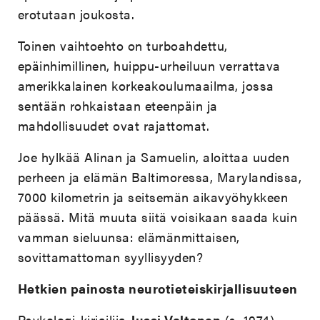
erotutaan joukosta.
Toinen vaihtoehto on turboahdettu,
epäinhimillinen, huippu-urheiluun verrattava
amerikkalainen korkeakoulumaailma, jossa
sentään rohkaistaan eteenpäin ja
mahdollisuudet ovat rajattomat.
Joe hylkää Alinan ja Samuelin, aloittaa uuden
perheen ja elämän Baltimoressa, Marylandissa,
7000 kilometrin ja seitsemän aikavyöhykkeen
päässä. Mitä muuta siitä voisikaan saada kuin
vamman sieluunsa: elämänmittaisen,
sovittamattoman syyllisyyden?
Hetkien painosta neurotieteiskirjallisuuteen
Psykologi-kirjailija
Jussi Valtonen
(s. 1974)