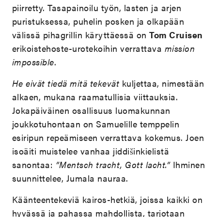
piirretty. Tasapainoilu työn, lasten ja arjen
puristuksessa, puhelin posken ja olkapään
välissä pihagrillin käryttäessä on
Tom Cruisen
erikoistehoste-urotekoihin verrattava
mission
impossible
.
He eivät tiedä mitä tekevät
kuljettaa, nimestään
alkaen, mukana raamatullisia viittauksia.
Jokapäiväinen osallisuus luomakunnan
joukkotuhontaan on Samuelille temppelin
esiripun repeämiseen verrattava kokemus. Joen
isoäiti muistelee vanhaa jiddišinkielistä
sanontaa:
”Mentsch tracht, Gott lacht.”
Ihminen
suunnittelee, Jumala nauraa.
Käänteentekeviä kairos-hetkiä, joissa kaikki on
hyvässä ja pahassa mahdollista, tarjotaan