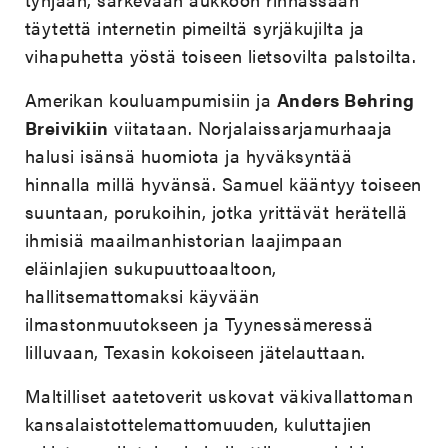
täytettä internetin pimeiltä syrjäkujilta ja
vihapuhetta yöstä toiseen lietsovilta palstoilta.
Amerikan kouluampumisiin ja
Anders Behring
Breivikiin
viitataan. Norjalaissarjamurhaaja
halusi isänsä huomiota ja hyväksyntää
hinnalla millä hyvänsä. Samuel kääntyy toiseen
suuntaan, porukoihin, jotka yrittävät herätellä
ihmisiä maailmanhistorian laajimpaan
eläinlajien sukupuuttoaaltoon,
hallitsemattomaksi käyvään
ilmastonmuutokseen ja Tyynessämeressä
lilluvaan, Texasin kokoiseen jätelauttaan.
Maltilliset aatetoverit uskovat väkivallattoman
kansalaistottelemattomuuden, kuluttajien