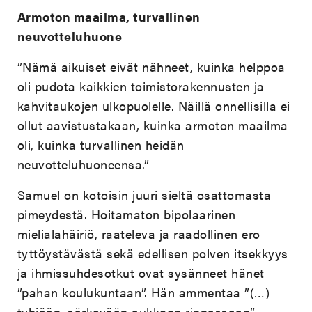
Armoton maailma, turvallinen
neuvotteluhuone
”Nämä aikuiset eivät nähneet, kuinka helppoa
oli pudota kaikkien toimistorakennusten ja
kahvitaukojen ulkopuolelle. Näillä onnellisilla ei
ollut aavistustakaan, kuinka armoton maailma
oli, kuinka turvallinen heidän
neuvotteluhuoneensa.”
Samuel on kotoisin juuri sieltä osattomasta
pimeydestä. Hoitamaton bipolaarinen
mielialahäiriö, raateleva ja raadollinen ero
tyttöystävästä sekä edellisen polven itsekkyys
ja ihmissuhdesotkut ovat sysänneet hänet
”pahan koulukuntaan”. Hän ammentaa ”(…)
tyhjään, särkevään aukkoon rinnassaan”