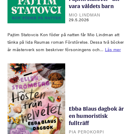
vara våldets barn
MIO LINDMAN
29.5.2026
Pajtim Statovcis Kon föder på natten får Mio Lindman att
tänka på Iida Raumas roman Förstörelse. Dessa två böcker
är mästerverk som beskriver försoningens och…
Läs mer
Ebba Blaus dagbok är
en humoristisk
fullträff
PIA PEROKORPI