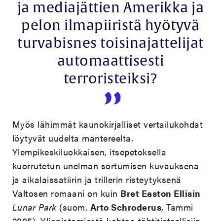
ja mediajättien Amerikka ja
pelon ilmapiiristä hyötyvä
turvabisnes toisinajattelijat
automaattisesti
terroristeiksi?
Myös lähimmät kaunokirjalliset vertailukohdat
löytyvät uudelta mantereelta.
Ylempikeskiluokkaisen, itsepetoksella
kuorrutetun unelman sortumisen kuvauksena
ja aikalaissatiirin ja trillerin risteytyksenä
Valtosen romaani on kuin
Bret Easton Ellisin
Lunar Park
(suom.
Arto Schroderus
, Tammi
2005). Yliopistomiestä kohtaa tähtitieteellisiin