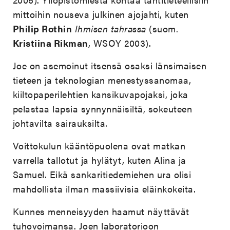
mittoihin nouseva julkinen ajojahti, kuten
Philip Rothin
Ihmisen tahrassa
(suom.
Kristiina Rikman
, WSOY 2003).
Joe on asemoinut itsensä osaksi länsimaisen
tieteen ja teknologian menestyssanomaa,
kiiltopaperilehtien kansikuvapojaksi, joka
pelastaa lapsia synnynnäisiltä, sokeuteen
johtavilta sairauksilta.
Voittokulun kääntöpuolena ovat matkan
varrella tallotut ja hylätyt, kuten Alina ja
Samuel. Eikä sankaritiedemiehen ura olisi
mahdollista ilman massiivisia eläinkokeita.
Kunnes menneisyyden haamut näyttävät
tuhovoimansa. Joen laboratorioon