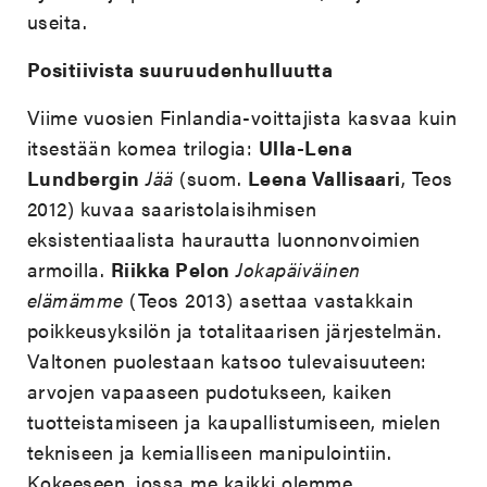
useita.
Positiivista suuruudenhulluutta
Viime vuosien Finlandia-voittajista kasvaa kuin
itsestään komea trilogia:
Ulla-Lena
Lundbergin
Jää
(suom.
Leena Vallisaari
, Teos
2012) kuvaa saaristolaisihmisen
eksistentiaalista haurautta luonnonvoimien
armoilla.
Riikka Pelon
Jokapäiväinen
elämämme
(Teos 2013) asettaa vastakkain
poikkeusyksilön ja totalitaarisen järjestelmän.
Valtonen puolestaan katsoo tulevaisuuteen:
arvojen vapaaseen pudotukseen, kaiken
tuotteistamiseen ja kaupallistumiseen, mielen
tekniseen ja kemialliseen manipulointiin.
Kokeeseen, jossa me kaikki olemme