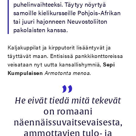
puhelinvaihteeksi. Täytyy nöyrtyä
samoille kielikursseille Pohjois-Afrikan
tai juuri hajonneen Neuvostoliiton
pakolaisten kanssa.
Kaljakuppilat ja kirpputorit lisääntyvät ja
täyttävät maan. Entisissä pankkikonttoreissa
veisataan nyt uutta kansallishymniä,
Sepi
Kumpulaisen
Armotonta menoa
.
He eivät tiedä mitä tekevät
on romaani
näennäissuvaitsevaisesta,
ammottavien tulo- ja