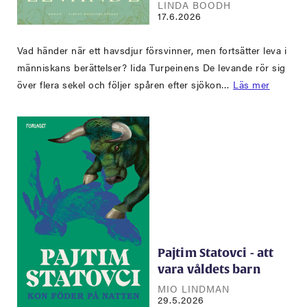
LINDA BOODH
17.6.2026
Vad händer när ett havsdjur försvinner, men fortsätter leva i
människans berättelser? Iida Turpeinens De levande rör sig
över flera sekel och följer spåren efter sjökon…
Läs mer
Pajtim Statovci - att
vara våldets barn
MIO LINDMAN
29.5.2026