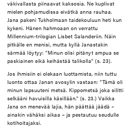
väkivallasta piinaavat kaksosia. Ne kuplivat
mielen pohjamudissa eivätkä anna rauhaa.
Jana pakeni Tukholmaan taidekouluun heti kun
kykeni. Hänen hahmoaan on verrattu
Millennium-trilogian Lisbet Salanderiin. Näin
pitkälle en menisi, mutta kyllä Janastakin
särmää löytyy: ”Minun olisi pitänyt ampua se
paskiainen eikä keihästää talikolla” (s. 23).
Jos ihmisiin ei olekaan luottamista, niin tuttu
luonto ottaa Janan avosylin vastaan: ”Tämä oli
minun lapsuuteni metsä. Kippometsä joka silitti
selkääni havuisilla käsillään.” (s. 23.) Vaikka
Jana on menevää lajia, hän päättää jäädä –
ainakin vähäksi aikaa – ja pestautuu seudulle
kotihoitajaksi.