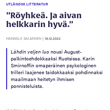
UTLÄNDSK LITTERATUR
”Röyhkeä. Ja aivan
helkkarin hyvä.”
HANNELE SALMINEN
|
16.12.2022
Lähdin veljen
luo
nousi August-
palkintoehdokkaaksi Ruotsissa. Karin
Smirnoffin omaperäinen psykologinen
trilleri laajenee taidokkaaksi pohdinnaksi
maailmaan heitetyn ihmisen
ponnisteluista.