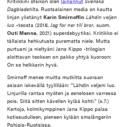
Kritiikkini otsikon olen
lainannut
Svenska
Dagbladetilta
. Ruotsalainen media on kautta
linjan ylistänyt
Karin Smirnoffin
Lähdin veljen
luo –
teosta (2018,
Jag for ner till bror
, suom.
Outi Menna
, 2021) superdebyytiksi. Kriitikko ei
tällaista hehkutusta purematta niele. Mutta
purtuani ja nieltyäni Jana Kippo -trilogian
aloittavan teoksen on pakko yhtyä kuoroon:
On se helkkarin hyvä.
Smirnoff menee muitta mutkitta suoraan
asiaan iskevällä tyylillään: ”Lähdin veljeni luo.
Linjurilla rantaa myöten ja eenelosen varressa
pois. Siitä sitten kävellen kylää kohti.” (s.7.)
Kertoja, kolmikymppinen Jana Kippo palaa
kotiseudulleen, pieneen kylään smalångeriin
Pohjois-Ruotsissa.