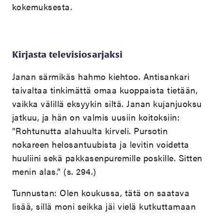
kokemuksesta.
Kirjasta televisiosarjaksi
Janan särmikäs hahmo kiehtoo. Antisankari
taivaltaa tinkimättä omaa kuoppaista tietään,
vaikka välillä eksyykin siltä. Janan kujanjuoksu
jatkuu, ja hän on valmis uusiin koitoksiin:
”Rohtunutta alahuulta kirveli. Pursotin
nokareen helosantuubista ja levitin voidetta
huuliini sekä pakkasenpuremille poskille. Sitten
menin alas.” (s. 294.)
Tunnustan: Olen koukussa, tätä on saatava
lisää, sillä moni seikka jäi vielä kutkuttamaan