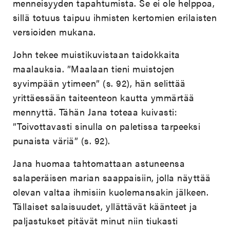
menneisyyden tapahtumista. Se ei ole helppoa,
sillä totuus taipuu ihmisten kertomien erilaisten
versioiden mukana.
John tekee muistikuvistaan taidokkaita
maalauksia. ”Maalaan tieni muistojen
syvimpään ytimeen” (s. 92), hän selittää
yrittäessään taiteenteon kautta ymmärtää
mennyttä. Tähän Jana toteaa kuivasti:
”Toivottavasti sinulla on paletissa tarpeeksi
punaista väriä” (s. 92).
Jana huomaa tahtomattaan astuneensa
salaperäisen marian saappaisiin, jolla näyttää
olevan valtaa ihmisiin kuolemansakin jälkeen.
Tällaiset salaisuudet, yllättävät käänteet ja
paljastukset pitävät minut niin tiukasti