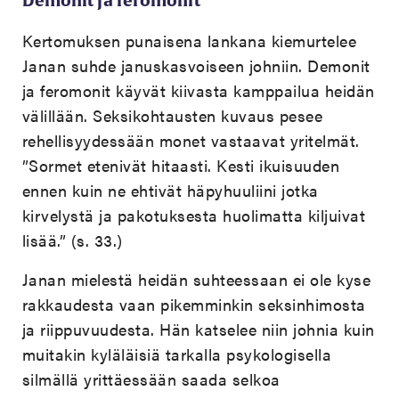
Demonit ja feromonit
Kertomuksen punaisena lankana kiemurtelee
Janan suhde januskasvoiseen johniin. Demonit
ja feromonit käyvät kiivasta kamppailua heidän
välillään. Seksikohtausten kuvaus pesee
rehellisyydessään monet vastaavat yritelmät.
”Sormet etenivät hitaasti. Kesti ikuisuuden
ennen kuin ne ehtivät häpyhuuliini jotka
kirvelystä ja pakotuksesta huolimatta kiljuivat
lisää.” (s. 33.)
Janan mielestä heidän suhteessaan ei ole kyse
rakkaudesta vaan pikemminkin seksinhimosta
ja riippuvuudesta. Hän katselee niin johnia kuin
muitakin kyläläisiä tarkalla psykologisella
silmällä yrittäessään saada selkoa