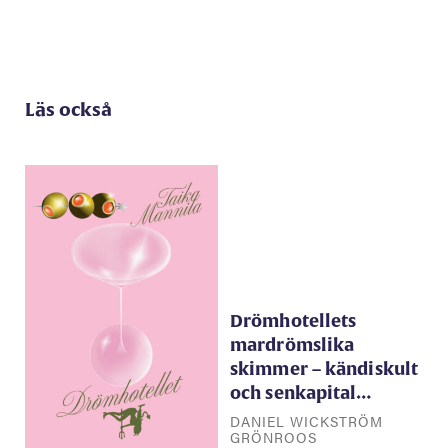
Läs också
Drömhotellets
mardrömslika
skimmer – kändiskult
och senkapital…
DANIEL WICKSTRÖM
GRÖNROOS