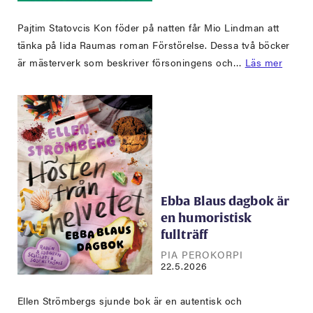
Pajtim Statovcis Kon föder på natten får Mio Lindman att
tänka på Iida Raumas roman Förstörelse. Dessa två böcker
är mästerverk som beskriver försoningens och…
Läs mer
Ebba Blaus dagbok är
en humoristisk
fullträff
PIA PEROKORPI
22.5.2026
Ellen Strömbergs sjunde bok är en autentisk och