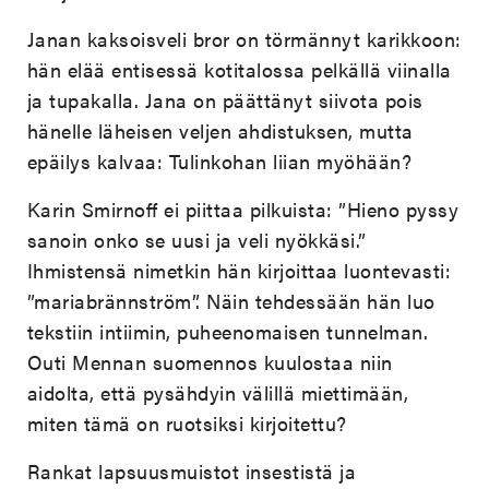
Janan kaksoisveli bror on törmännyt karikkoon:
hän elää entisessä kotitalossa pelkällä viinalla
ja tupakalla. Jana on päättänyt siivota pois
hänelle läheisen veljen ahdistuksen, mutta
epäilys kalvaa: Tulinkohan liian myöhään?
Karin Smirnoff ei piittaa pilkuista: ”Hieno pyssy
sanoin onko se uusi ja veli nyökkäsi.”
Ihmistensä nimetkin hän kirjoittaa luontevasti:
”mariabrännström”. Näin tehdessään hän luo
tekstiin intiimin, puheenomaisen tunnelman.
Outi Mennan suomennos kuulostaa niin
aidolta, että pysähdyin välillä miettimään,
miten tämä on ruotsiksi kirjoitettu?
Rankat lapsuusmuistot insestistä ja