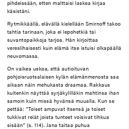
pihdeissään, etten malttaisi laskea kirjaa
käsistäni.
Rytmikkäällä, elävällä kielellään Smirnoff takoo
tahtia tarinaan, joka ei lepohetkiä tai
suvantopaikkoja tarjoa. Hän kirjoittaa
vereslihaisesti kuin elämä itse istuisi olkapäällä
neuvomassa.
On vaikea uskoa, että autioituvan
pohjoisruotsalaisen kylän elämänmenosta saa
aikaan näin mehukasta draamaa. Rakkaus
kuitenkin näyttää syrjäkylilläkin mahtinsa ihan
samoin kuin missä hyvänsä muualla. Kun se
pettää: ”Toiset ampuvat itsensä ja toiset
tukkivat reiät joista tunteet voisivat tihkua
sisään” (s. 114). Jana taitaa puhua