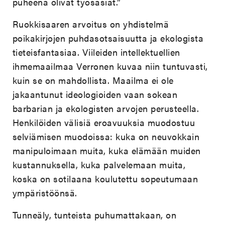
puheena olivat työsasiat.”
Ruokkisaaren arvoitus on yhdistelmä
poikakirjojen puhdasotsaisuutta ja ekologista
tieteisfantasiaa. Viileiden intellektuellien
ihmemaailmaa Verronen kuvaa niin tuntuvasti,
kuin se on mahdollista. Maailma ei ole
jakaantunut ideologioiden vaan sokean
barbarian ja ekologisten arvojen perusteella.
Henkilöiden välisiä eroavuuksia muodostuu
selviämisen muodoissa: kuka on neuvokkain
manipuloimaan muita, kuka elämään muiden
kustannuksella, kuka palvelemaan muita,
koska on sotilaana koulutettu sopeutumaan
ympäristöönsä.
Tunneäly, tunteista puhumattakaan, on