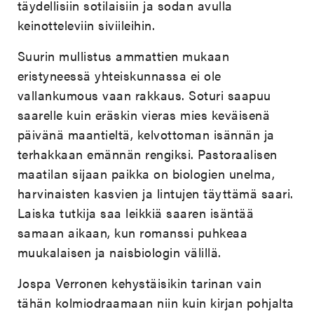
täydellisiin sotilaisiin ja sodan avulla
keinotteleviin siviileihin.
Suurin mullistus ammattien mukaan
eristyneessä yhteiskunnassa ei ole
vallankumous vaan rakkaus. Soturi saapuu
saarelle kuin eräskin vieras mies keväisenä
päivänä maantieltä, kelvottoman isännän ja
terhakkaan emännän rengiksi. Pastoraalisen
maatilan sijaan paikka on biologien unelma,
harvinaisten kasvien ja lintujen täyttämä saari.
Laiska tutkija saa leikkiä saaren isäntää
samaan aikaan, kun romanssi puhkeaa
muukalaisen ja naisbiologin välillä.
Jospa Verronen kehystäisikin tarinan vain
tähän kolmiodraamaan niin kuin kirjan pohjalta