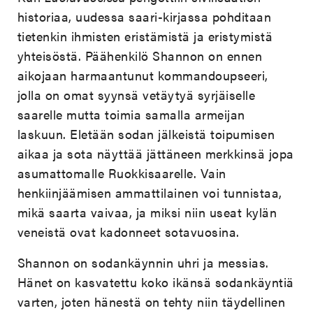
historiaa, uudessa saari-kirjassa pohditaan
tietenkin ihmisten eristämistä ja eristymistä
yhteisöstä. Päähenkilö Shannon on ennen
aikojaan harmaantunut kommandoupseeri,
jolla on omat syynsä vetäytyä syrjäiselle
saarelle mutta toimia samalla armeijan
laskuun. Eletään sodan jälkeistä toipumisen
aikaa ja sota näyttää jättäneen merkkinsä jopa
asumattomalle Ruokkisaarelle. Vain
henkiinjäämisen ammattilainen voi tunnistaa,
mikä saarta vaivaa, ja miksi niin useat kylän
veneistä ovat kadonneet sotavuosina.
Shannon on sodankäynnin uhri ja messias.
Hänet on kasvatettu koko ikänsä sodankäyntiä
varten, joten hänestä on tehty niin täydellinen