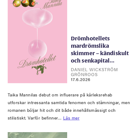
Drömhotellets
mardrömslika
skimmer – kändiskult
och senkapital…
DANIEL WICKSTRÖM
GRÖNROOS
17.6.2026
Taika Mannilas debut om influerare på kärleksrehab
utforskar intressanta samtida fenomen och stämningar, men
romanen böljar hit och dit både innehållsmässigt och
stilistiskt. Varför befinner…
Läs mer