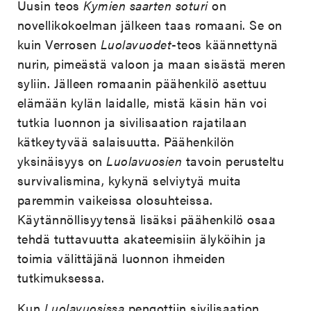
Uusin teos
Kymien saarten soturi
on
novellikokoelman jälkeen taas romaani. Se on
kuin Verrosen
Luolavuodet
-teos käännettynä
nurin, pimeästä valoon ja maan sisästä meren
syliin. Jälleen romaanin päähenkilö asettuu
elämään kylän laidalle, mistä käsin hän voi
tutkia luonnon ja sivilisaation rajatilaan
kätkeytyvää salaisuutta. Päähenkilön
yksinäisyys on
Luolavuosien
tavoin perusteltu
survivalismina, kykynä selviytyä muita
paremmin vaikeissa olosuhteissa.
Käytännöllisyytensä lisäksi päähenkilö osaa
tehdä tuttavuutta akateemisiin älyköihin ja
toimia välittäjänä luonnon ihmeiden
tutkimuksessa.
Kun
Luolavuosissa
pengottiin sivilisaation