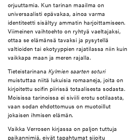
orjuuttamia. Kun tarinan maailma on
universaalisti epävakaa, ainoa varma
identiteetti sisältyy ammatin harjoittamiseen.
Viimeinen vaihtoehto on ryhtyä vaeltajaksi,
ottaa se elämänsä tavaksi ja pysytellä
valtioiden tai ekotyyppien rajatilassa niin kuin
vaikkapa maan ja meren rajalla.
Tieteistarinana
Kylmien saarten soturi
muistuttaa niitä lukuisia romaaneja, joita on
kirjoitettu scifin piirissä totaalisesta sodasta.
Moisissa tarinoissa ei siviili erotu sotilaasta,
vaan sodan ehdottomuus on muotoillut
jokaisen ihmisen elämän.
Vaikka Verrosen kirjassa on paljon tuttuja
paikannimiä, eivät tapahtumat sijoitu