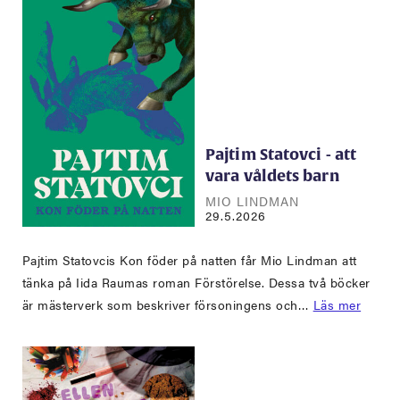
Pajtim Statovci - att
vara våldets barn
MIO LINDMAN
29.5.2026
Pajtim Statovcis Kon föder på natten får Mio Lindman att
tänka på Iida Raumas roman Förstörelse. Dessa två böcker
är mästerverk som beskriver försoningens och…
Läs mer