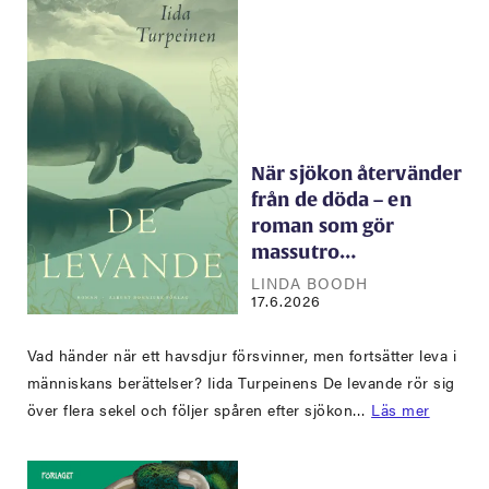
När sjökon återvänder
från de döda – en
roman som gör
massutro…
LINDA BOODH
17.6.2026
Vad händer när ett havsdjur försvinner, men fortsätter leva i
människans berättelser? Iida Turpeinens De levande rör sig
över flera sekel och följer spåren efter sjökon…
Läs mer