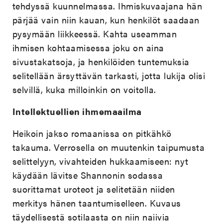
tehdyssä kuunnelmassa. Ihmiskuvaajana hän
pärjää vain niin kauan, kun henkilöt saadaan
pysymään liikkeessä. Kahta useamman
ihmisen kohtaamisessa joku on aina
sivustakatsoja, ja henkilöiden tuntemuksia
selitellään ärsyttävän tarkasti, jotta lukija olisi
selvillä, kuka milloinkin on voitolla.
Intellektuellien ihmemaailma
Heikoin jakso romaanissa on pitkähkö
takauma. Verrosella on muutenkin taipumusta
selittelyyn, vivahteiden hukkaamiseen: nyt
käydään lävitse Shannonin sodassa
suorittamat uroteot ja selitetään niiden
merkitys hänen taantumiselleen. Kuvaus
täydellisestä sotilaasta on niin naiivia