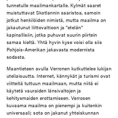
tunnetulle maailmankartalle. Kylmät saaret
muistuttavat Skotlannin saaristoa, samoin
jotkut henkilöiden nimistä, mutta maailma on
jakautunut liittovaltioon ja ”etelän”
kapinallisiin, jotka puhuvat suurin piirtein
samaa kieltä. Yhtä hyvin kyse voisi olla siis
Pohjois-Amerikan jakavasta modernista
sodasta.
Maantieteen avulla Verronen kutkuttelee lukijan
uteliaisuutta. Internet, kännykät ja turismi ovat
viitteitä tuttuun maailmaan, mutta niitä ei
käytetä vauraiden länsivaltojen ja
kehitysmaiden erottamiseen. Verrosen
kuvaama maailma on pienempi ja kuitenkin
universaali; sota on jakanut yhteiskunnan