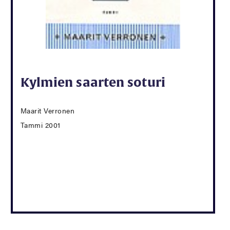
Kylmien saarten soturi
Maarit Verronen
Tammi 2001