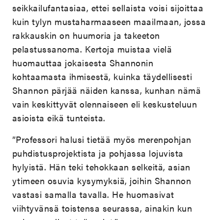
seikkailufantasiaa, ettei sellaista voisi sijoittaa
kuin tylyn mustaharmaaseen maailmaan, jossa
rakkauskin on huumoria ja takeeton
pelastussanoma. Kertoja muistaa vielä
huomauttaa jokaisesta Shannonin
kohtaamasta ihmisestä, kuinka täydellisesti
Shannon pärjää näiden kanssa, kunhan nämä
vain keskittyvät olennaiseen eli keskusteluun
asioista eikä tunteista.
”Professori halusi tietää myös merenpohjan
puhdistusprojektista ja pohjassa lojuvista
hylyistä. Hän teki tehokkaan selkeitä, asian
ytimeen osuvia kysymyksiä, joihin Shannon
vastasi samalla tavalla. He huomasivat
viihtyvänsä toistensa seurassa, ainakin kun