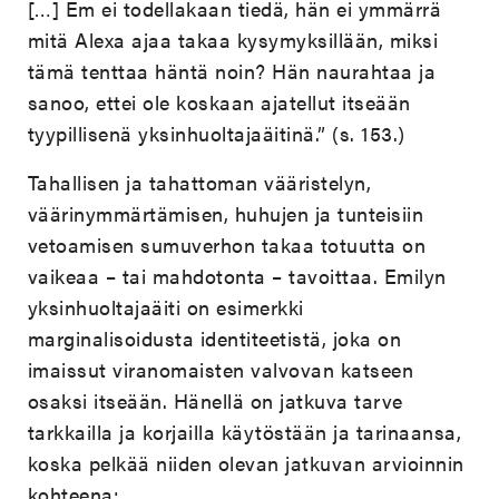
[…] Em ei todellakaan tiedä, hän ei ymmärrä
mitä Alexa ajaa takaa kysymyksillään, miksi
tämä tenttaa häntä noin? Hän naurahtaa ja
sanoo, ettei ole koskaan ajatellut itseään
tyypillisenä yksinhuoltajaäitinä.” (s. 153.)
Tahallisen ja tahattoman vääristelyn,
väärinymmärtämisen, huhujen ja tunteisiin
vetoamisen sumuverhon takaa totuutta on
vaikeaa – tai mahdotonta – tavoittaa. Emilyn
yksinhuoltajaäiti on esimerkki
marginalisoidusta identiteetistä, joka on
imaissut viranomaisten valvovan katseen
osaksi itseään. Hänellä on jatkuva tarve
tarkkailla ja korjailla käytöstään ja tarinaansa,
koska pelkää niiden olevan jatkuvan arvioinnin
kohteena: