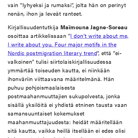
vain ”lyhyeksi ja rumaksi”, jolta hän on perinyt
nenän, ihon ja leveät ranteet.
Kirjallisuudentutkija
Maïmouna Jagne-Soreau
osoittaa artikkelissaan ”
I don’t write about me,
I write about you. Four major motifs in the
Nordic postmigration literary trend
”
, että ”ei-
valkoinen” tulisi siirtolaiskirjallisuudessa
ymmärtää toiseuden kautta, ei niinkään
ihonväriin viittaavana määritelmänä. Hän
puhuu pohjoismaalaisesta
postmaahanmuuttajien sukupolvesta, jonka
sisällä yksilöitä ei yhdistä etninen tausta vaan
samansuuntaiset kokemukset
maahanmuuttajuudesta: heidät määritellään
sitä kautta, vaikka heillä itsellään ei edes olisi