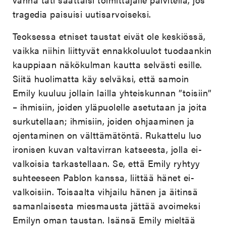
tragedia paisuisi uutisarvoiseksi.
Teoksessa etniset taustat eivät ole keskiössä,
vaikka niihin liittyvät ennakkoluulot tuodaankin
kauppiaan näkökulman kautta selvästi esille.
Siitä huolimatta käy selväksi, että samoin
Emily kuuluu jollain lailla yhteiskunnan ”toisiin”
– ihmisiin, joiden yläpuolelle asetutaan ja joita
surkutellaan; ihmisiin, joiden ohjaaminen ja
ojentaminen on välttämätöntä. Rukattelu luo
ironisen kuvan valtavirran katseesta, jolla ei-
valkoisia tarkastellaan. Se, että Emily ryhtyy
suhteeseen Pablon kanssa, liittää hänet ei-
valkoisiin. Toisaalta vihjailu hänen ja äitinsä
samanlaisesta miesmausta jättää avoimeksi
Emilyn oman taustan. Isänsä Emily mieltää