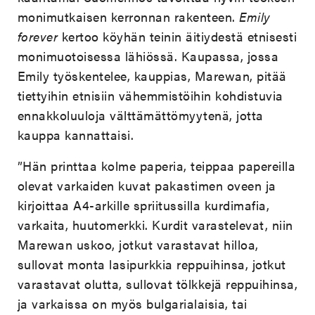
monimutkaisen kerronnan rakenteen.
Emily
forever
kertoo köyhän teinin äitiydestä etnisesti
monimuotoisessa lähiössä. Kaupassa, jossa
Emily työskentelee, kauppias, Marewan, pitää
tiettyihin etnisiin vähemmistöihin kohdistuvia
ennakkoluuloja välttämättömyytenä, jotta
kauppa kannattaisi.
”Hän printtaa kolme paperia, teippaa papereilla
olevat varkaiden kuvat pakastimen oveen ja
kirjoittaa A4-arkille spriitussilla kurdimafia,
varkaita, huutomerkki. Kurdit varastelevat, niin
Marewan uskoo, jotkut varastavat hilloa,
sullovat monta lasipurkkia reppuihinsa, jotkut
varastavat olutta, sullovat tölkkejä reppuihinsa,
ja varkaissa on myös bulgarialaisia, tai