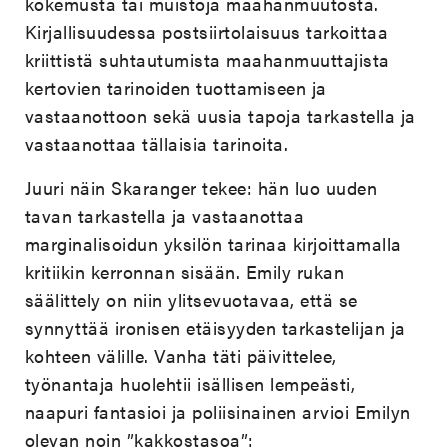
kokemusta tai muistoja maahanmuutosta.
Kirjallisuudessa postsiirtolaisuus tarkoittaa
kriittistä suhtautumista maahanmuuttajista
kertovien tarinoiden tuottamiseen ja
vastaanottoon sekä uusia tapoja tarkastella ja
vastaanottaa tällaisia tarinoita.
Juuri näin Skaranger tekee: hän luo uuden
tavan tarkastella ja vastaanottaa
marginalisoidun yksilön tarinaa kirjoittamalla
kritiikin kerronnan sisään. Emily rukan
säälittely on niin ylitsevuotavaa, että se
synnyttää ironisen etäisyyden tarkastelijan ja
kohteen välille. Vanha täti päivittelee,
työnantaja huolehtii isällisen lempeästi,
naapuri fantasioi ja poliisinainen arvioi Emilyn
olevan noin ”kakkostasoa”: