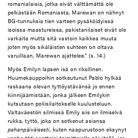
romanialaisia, jotka eivät välttämättä ole
pelkästään Romaniasta, Marewan on nähnyt
BG-tunnuksia tien varteen pysäköidyissä
isoissa maastureissa, pakistanilaiset eivät ole
varkaita mutta sitä vastoin kaikkea muuta
joten myös sikäläisten suhteen on oltava
varuillaan, Marewan ajattelee.” (s. 14.)
Myös Emilyn lapsen isä on rikollinen.
Huumekauppoihin sotkeutunut Pablo hylkää
raskaana olevan tyttöystävänsä jo ennen
kiinnijäämistään, jonka jälkeen Emilykin
kutsutaan poliisilaitokselle kuulusteluun.
Valtaväestön silmissä Emily siis on ilmiselvä
rukka, tyttö, joka on sotkenut asiansa
pahanpäiväisesti
, kuten naapurustoon eksynyt
vanha täti saattaisi toimittajalle päivitellä, jos