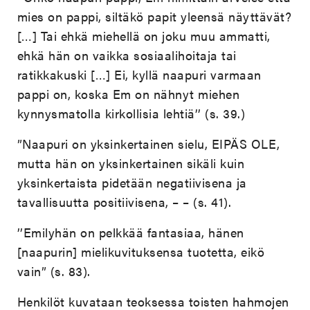
mies on pappi, siltäkö papit yleensä näyttävät?
[…] Tai ehkä miehellä on joku muu ammatti,
ehkä hän on vaikka sosiaalihoitaja tai
ratikkakuski […] Ei, kyllä naapuri varmaan
pappi on, koska Em on nähnyt miehen
kynnysmatolla kirkollisia lehtiä’’ (s. 39.)
”Naapuri on yksinkertainen sielu, EIPÄS OLE,
mutta hän on yksinkertainen sikäli kuin
yksinkertaista pidetään negatiivisena ja
tavallisuutta positiivisena, – – (s. 41).
’’Emilyhän on pelkkää fantasiaa, hänen
[naapurin] mielikuvituksensa tuotetta, eikö
vain” (s. 83).
Henkilöt kuvataan teoksessa toisten hahmojen