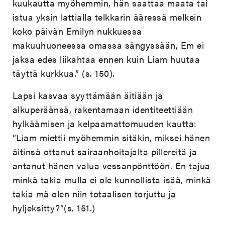
kuukautta myöhemmin, hän saattaa maata tai
istua yksin lattialla telkkarin ääressä melkein
koko päivän Emilyn nukkuessa
makuuhuoneessa omassa sängyssään, Em ei
jaksa edes liikahtaa ennen kuin Liam huutaa
täyttä kurkkua.” (s. 150).
Lapsi kasvaa syyttämään äitiään ja
alkuperäänsä, rakentamaan identiteettiään
hylkäämisen ja kelpaamattomuuden kautta:
”Liam miettii myöhemmin sitäkin, miksei hänen
äitinsä ottanut sairaanhoitajalta pillereitä ja
antanut hänen valua vessanpönttöön. En tajua
minkä takia mulla ei ole kunnollista isää, minkä
takia mä olen niin totaalisen torjuttu ja
hyljeksitty?”(s. 151.)