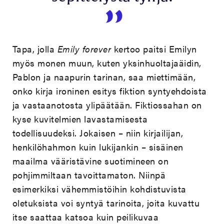
Tapa, jolla
Emily forever
kertoo paitsi Emilyn
myös monen muun, kuten yksinhuoltajaäidin,
Pablon ja naapurin tarinan, saa miettimään,
onko kirja ironinen esitys fiktion syntyehdoista
ja vastaanotosta ylipäätään. Fiktiossahan on
kyse kuvitelmien lavastamisesta
todellisuudeksi. Jokaisen – niin kirjailijan,
henkilöhahmon kuin lukijankin – sisäinen
maailma vääristävine suotimineen on
pohjimmiltaan tavoittamaton. Niinpä
esimerkiksi vähemmistöihin kohdistuvista
oletuksista voi syntyä tarinoita, joita kuvattu
itse saattaa katsoa kuin peilikuvaa