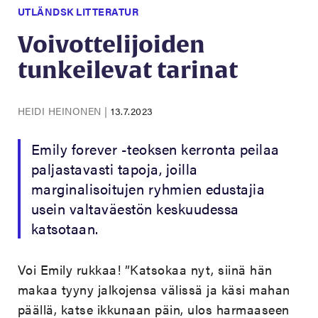
UTLÄNDSK LITTERATUR
Voivottelijoiden
tunkeilevat tarinat
HEIDI HEINONEN
|
13.7.2023
Emily forever -teoksen kerronta peilaa
paljastavasti tapoja, joilla
marginalisoitujen ryhmien edustajia
usein valtaväestön keskuudessa
katsotaan.
Voi Emily rukkaa! ”Katsokaa nyt, siinä hän
makaa tyyny jalkojensa välissä ja käsi mahan
päällä, katse ikkunaan päin, ulos harmaaseen