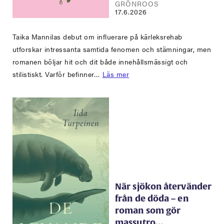
GRÖNROOS
17.6.2026
Taika Mannilas debut om influerare på kärleksrehab
utforskar intressanta samtida fenomen och stämningar, men
romanen böljar hit och dit både innehållsmässigt och
stilistiskt. Varför befinner…
Läs mer
När sjökon återvänder
från de döda – en
roman som gör
massutro…