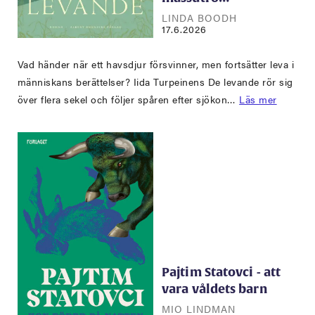
LINDA BOODH
17.6.2026
Vad händer när ett havsdjur försvinner, men fortsätter leva i
människans berättelser? Iida Turpeinens De levande rör sig
över flera sekel och följer spåren efter sjökon…
Läs mer
Pajtim Statovci - att
vara våldets barn
MIO LINDMAN