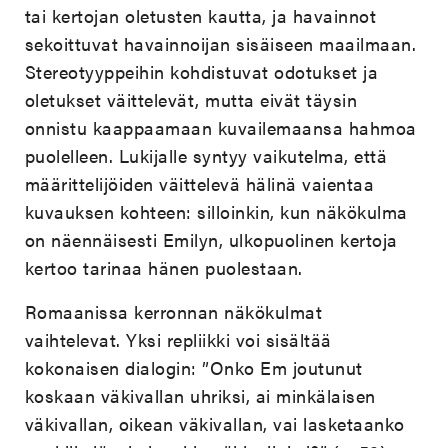
tai kertojan oletusten kautta, ja havainnot
sekoittuvat havainnoijan sisäiseen maailm
aan.
Stereotyyppeihin kohdistuvat odotukset ja
oletukset väittelevät, mutta eivät täysin
onnistu kaappaamaan kuvailemaansa hahmoa
puolelleen. Lukijalle syntyy vaikutelma, että
määrittelijöiden väittelevä hälinä vaientaa
kuvauksen kohteen: silloinkin, kun näkökulma
on näennäisesti Emilyn, ulkopuolinen kertoja
kertoo tarinaa hänen puolestaan.
Romaanissa kerronnan näkökulmat
vaihtelevat. Yksi repliikki voi sisältää
kokonaisen dialogin: ”Onko Em joutunut
koskaan väkivallan uhriksi, ai minkälaisen
väkivallan, oikean väkivallan, vai lasketaanko