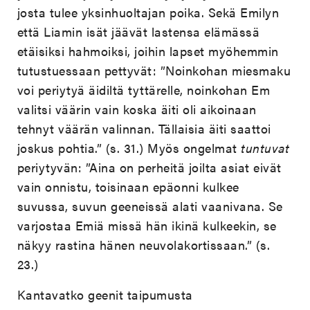
josta tulee yksinhuoltajan poika. Sekä Emilyn
että Liamin isät jäävät lastensa elämässä
etäisiksi hahmoiksi, joihin lapset myöhemmin
tutustuessaan pettyvät: ”Noinkohan miesmaku
voi periytyä äidiltä tyttärelle, noinkohan Em
valitsi väärin vain koska äiti oli aikoinaan
tehnyt väärän valinnan. Tällaisia äiti saattoi
joskus pohtia.” (s. 31.) Myös ongelmat
tuntuvat
periytyvän: ”Aina on perheitä joilta asiat eivät
vain onnistu, toisinaan epäonni kulkee
suvussa, suvun geeneissä alati vaanivana. Se
varjostaa Emiä missä hän ikinä kulkeekin, se
näkyy rastina hänen neuvolakortissaan.” (s.
23.)
Kantavatko geenit taipumusta