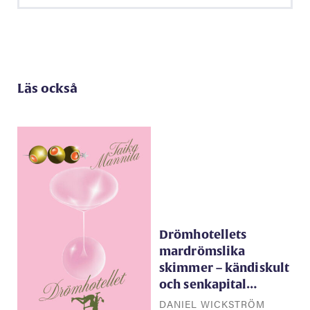
Läs också
Drömhotellets
mardrömslika
skimmer – kändiskult
och senkapital…
DANIEL WICKSTRÖM