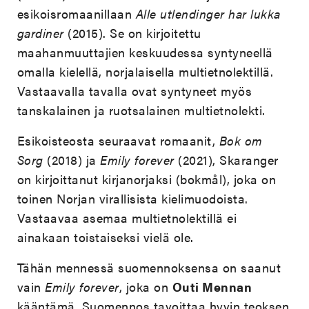
esikoisromaanillaan
Alle utlendinger har lukka
gardiner
(2015). Se on kirjoitettu
maahanmuuttajien keskuudessa syntyneellä
omalla kielellä, norjalaisella multietnolektillä.
Vastaavalla tavalla ovat syntyneet myös
tanskalainen ja ruotsalainen multietnolekti.
Esikoisteosta seuraavat romaanit,
Bok om
Sorg
(2018) ja
Emily forever
(2021), Skaranger
on kirjoittanut kirjanorjaksi (bokmål), joka on
toinen Norjan virallisista kielimuodoista.
Vastaavaa asemaa multietnolektillä ei
ainakaan toistaiseksi vielä ole.
Tähän mennessä suomennoksensa on saanut
vain
Emily forever
, joka on
Outi Mennan
kääntämä. Suomennos tavoittaa hyvin teoksen