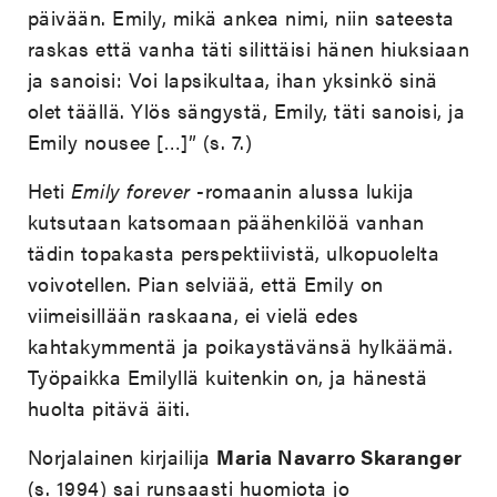
päivään. Emily, mikä ankea nimi, niin sateesta
raskas että vanha täti silittäisi hänen hiuksiaan
ja sanoisi: Voi lapsikultaa, ihan yksinkö sinä
olet täällä. Ylös sängystä, Emily, täti sanoisi, ja
Emily nousee […]” (s. 7.)
Heti
Emily forever
-romaanin alussa lukija
kutsutaan katsomaan päähenkilöä vanhan
tädin topakasta perspektiivistä, ulkopuolelta
voivotellen. Pian selviää, että Emily on
viimeisillään raskaana, ei vielä edes
kahtakymmentä ja poikaystävänsä hylkäämä.
Työpaikka Emilyllä kuitenkin on, ja hänestä
huolta pitävä äiti.
Norjalainen kirjailija
Maria Navarro Skaranger
(s. 1994)
sai runsaasti huomiota jo