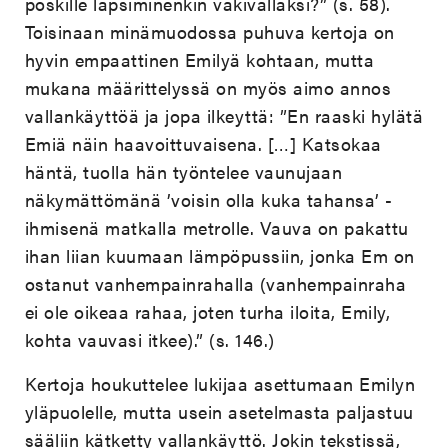
poskille läpsiminenkin väkivallaksi?” (s. 58).
Toisinaan minämuodossa puhuva kertoja on
hyvin empaattinen Emilyä kohtaan, mutta
mukana määrittelyssä on myös aimo annos
vallankäyttöä ja jopa ilkeyttä: ”En raaski hylätä
Emiä näin haavoittuvaisena. […] Katsokaa
häntä, tuolla hän työntelee vaunujaan
näkymättömänä ’voisin olla kuka tahansa’ -
ihmisenä matkalla metrolle. Vauva on pakattu
ihan liian kuumaan lämpöpussiin, jonka Em on
ostanut vanhempainrahalla (vanhempainraha
ei ole oikeaa rahaa, joten turha iloita, Emily,
kohta vauvasi itkee).” (s. 146.)
Kertoja houkuttelee lukijaa asettumaan Emilyn
yläpuolelle, mutta usein asetelmasta paljastuu
sääliin kätketty vallankäyttö. Jokin tekstissä,