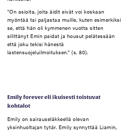
”On asioita, joita äidit eivät voi koskaan
myöntää tai paljastaa muille, kuten esimerkiksi
se, että hän oli kymmenen vuotta sitten
silittänyt Emin paidat ja housut pelätessään
että joku tekisi hänestä
lastensuojeluilmoituksen.” (s. 80).
Emily forever eli ikuisesti toistuvat
kohtalot
Emily on sairauseläkkeellä olevan
yksinhuoltajan tytär. Emily synnyttää Liamin,