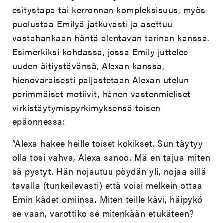
esitystapa tai kerronnan kompleksisuus, myös
puolustaa Emilyä jatkuvasti ja asettuu
vastahankaan häntä alentavan tarinan kanssa.
Esimerkiksi kohdassa, jossa Emily juttelee
uuden äitiystävänsä, Alexan kanssa,
hienovaraisesti paljastetaan Alexan utelun
perimmäiset motiivit, hänen vastenmieliset
virkistäytymispyrkimyksensä toisen
epäonnessa:
”Alexa hakee heille toiset kokikset. Sun täytyy
olla tosi vahva, Alexa sanoo. Mä en tajua miten
sä pystyt. Hän nojautuu pöydän yli, nojaa sillä
tavalla (tunkeilevasti) että voisi melkein ottaa
Emin kädet omiinsa. Miten teille kävi, häipykö
se vaan, varottiko se mitenkään etukäteen?