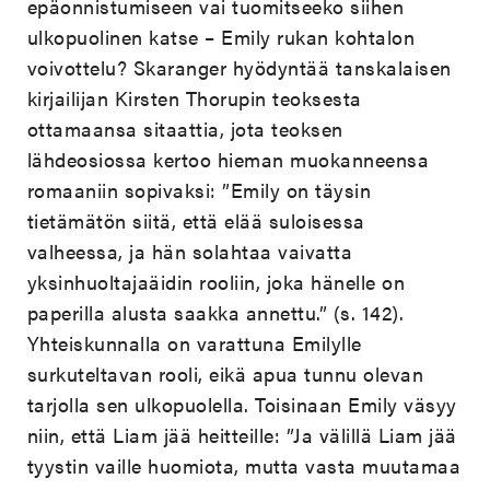
epäonnistumiseen vai tuomitseeko siihen
ulkopuolinen katse – Emily rukan kohtalon
voivottelu? Skaranger hyödyntää tanskalaisen
kirjailijan Kirsten Thorupin teoksesta
ottamaansa sitaattia, jota teoksen
lähdeosiossa kertoo hieman muokanneensa
romaaniin sopivaksi: ”
Emily on täysin
tietämätön siitä, että elää suloisessa
valheessa, ja hän solahtaa vaivatta
yksinhuoltajaäidin rooliin, joka hänelle on
paperilla alusta saakka annettu.
” (s. 142).
Yhteiskunnalla on varattuna Emilylle
surkuteltavan rooli, eikä apua tunnu olevan
tarjolla sen ulkopuolella. Toisinaan Emily väsyy
niin, että Liam jää heitteille: ”Ja välillä Liam jää
tyystin vaille huomiota, mutta vasta muutamaa