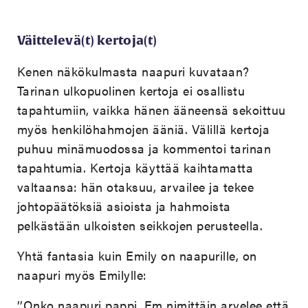
Väittelevä(t) kertoja(t)
Kenen näkökulmasta naapuri kuvataan?
Tarinan ulkopuolinen kertoja ei osallistu
tapahtumiin, vaikka hänen ääneensä sekoittuu
myös henkilöhahmojen ääniä. Välillä kertoja
puhuu minämuodossa ja kommentoi tarinan
tapahtumia. Kertoja käyttää kaihtamatta
valtaansa: hän otaksuu, arvailee ja tekee
johtopäätöksiä asioista ja hahmoista
pelkästään ulkoisten seikkojen perusteella.
Yhtä fantasia kuin Emily on naapurille, on
naapuri myös Emilylle:
’’Onko naapuri pappi, Em nimittäin arvelee että