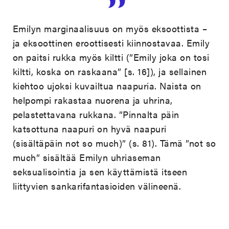
Emilyn marginaalisuus on myös eksoottista –
ja eksoottinen eroottisesti kiinnostavaa. Emily
on paitsi rukka myös kiltti (”Emily joka on tosi
kiltti, koska on raskaana” [s. 16]), ja sellainen
kiehtoo ujoksi kuvailtua naapuria. Naista on
helpompi rakastaa nuorena ja uhrina,
pelastettavana rukkana. ”Pinnalta päin
katsottuna naapuri on hyvä naapuri
(sisältäpäin not so much)” (s. 81). Tämä ”not so
much” sisältää Emilyn uhriaseman
seksualisointia ja sen käyttämistä itseen
liittyvien sankarifantasioiden välineenä.