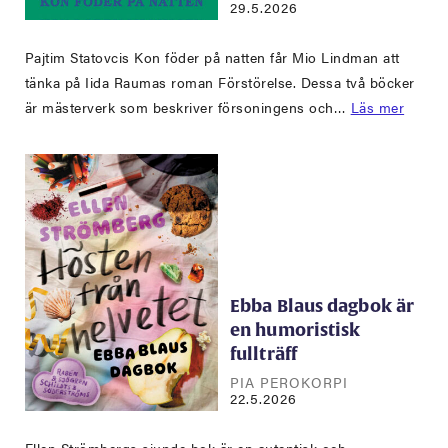
29.5.2026
Pajtim Statovcis Kon föder på natten får Mio Lindman att
tänka på Iida Raumas roman Förstörelse. Dessa två böcker
är mästerverk som beskriver försoningens och…
Läs mer
Ebba Blaus dagbok är
en humoristisk
fullträff
PIA PEROKORPI
22.5.2026