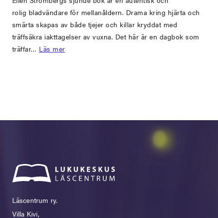
Ellen Strömbergs sjunde bok är en autentisk och
rolig bladvändare för mellanåldern. Drama kring hjärta och
smärta skapas av både tjejer och killar kryddat med
träffsäkra iakttagelser av vuxna. Det här är en dagbok som
träffar…
Läs mer
Läscentrum ry.
Villa Kivi,