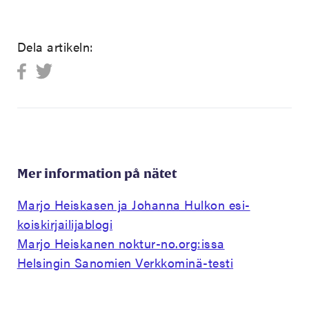
Dela artikeln:
Mer information på nätet
Marjo Heiskasen ja Johanna Hulkon esi-
koiskirjailijablogi
Marjo Heiskanen noktur-no.org:issa
Helsingin Sanomien Verkkominä-testi