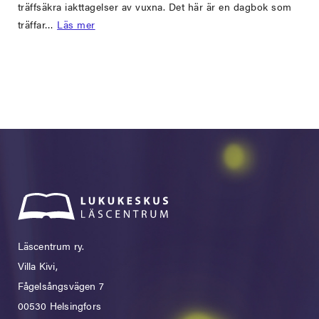
träffsäkra iakttagelser av vuxna. Det här är en dagbok som
träffar…
Läs mer
Läscentrum ry.
Villa Kivi,
Fågelsångsvägen 7
00530 Helsingfors