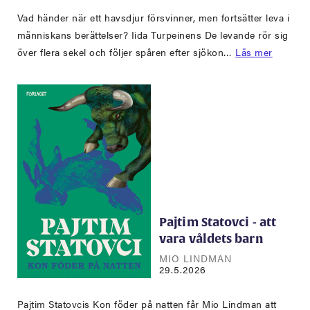
Vad händer när ett havsdjur försvinner, men fortsätter leva i
människans berättelser? Iida Turpeinens De levande rör sig
över flera sekel och följer spåren efter sjökon…
Läs mer
Pajtim Statovci - att
vara våldets barn
MIO LINDMAN
29.5.2026
Pajtim Statovcis Kon föder på natten får Mio Lindman att