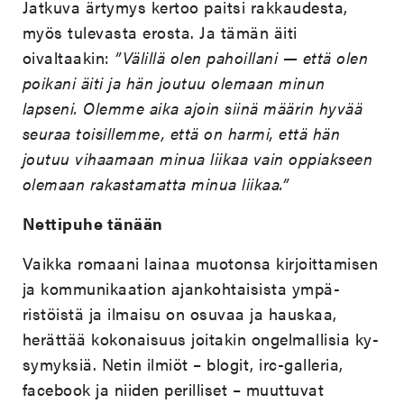
Jatkuva ärtymys kertoo paitsi rakkaudesta,
myös tulevasta erosta. Ja tämän äiti
oivaltaakin:
”Välillä olen pahoillani — että olen
poikani äiti ja hän joutuu olemaan minun
lapseni. Olemme aika ajoin siinä määrin hyvää
seuraa toisillemme, että on harmi, että hän
joutuu vihaamaan minua liikaa vain oppiakseen
olemaan rakastamatta minua liikaa.”
Nettipuhe tänään
Vaikka romaani lainaa muotonsa kirjoittamisen
ja kommunikaation ajankohtaisista ympä-
ristöistä ja ilmaisu on osuvaa ja hauskaa,
herättää kokonaisuus joitakin ongelmallisia ky-
symyksiä. Netin ilmiöt – blogit, irc-galleria,
facebook ja niiden perilliset – muuttuvat