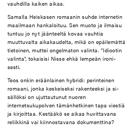
vauhdilla kaiken aikaa.
Samalla Heiskasen romaanin suhde internetin
maailmaan hankaloituu. Sen muoto ja ilmaisu
tuntuu jo nyt jäänteeltä kovaa vauhtia
muuttuvalta aikakaudelta, mikä on epäilemättä
tietoinen, muttei ongelmaton valinta. ”Idiootin
valinta”, tokaisisi Nisse ehkä lempeän ironi-
sesti.
Teos onkin eräänlainen hybridi: perinteinen
romaani, jonka keskeiseksi rakenteeksi ja si-
sällöksi on ujuttautunut nuoren
internetsukupolven tämänhetkinen tapa viestiä
ja kirjoittaa. Kestääkö se aikaa huvittavana
reliikkinä vai kiinnostavana dokumenttina?