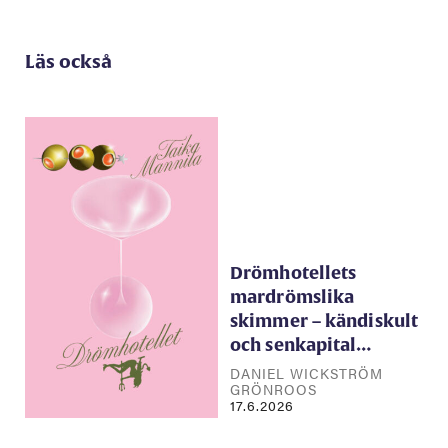
Läs också
Drömhotellets
mardrömslika
skimmer – kändiskult
och senkapital…
DANIEL WICKSTRÖM
GRÖNROOS
17.6.2026