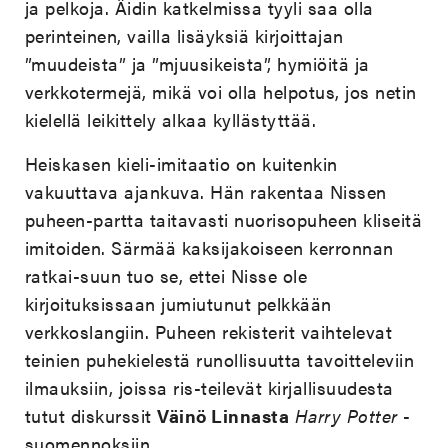
ja pelkoja. Äidin katkelmissa tyyli saa olla
perinteinen, vailla lisäyksiä kirjoittajan
”muudeista” ja ”mjuusikeista”, hymiöitä ja
verkkotermejä, mikä voi olla helpotus, jos netin
kielellä leikittely alkaa kyllästyttää.
Heiskasen kieli-imitaatio on kuitenkin
vakuuttava ajankuva. Hän rakentaa Nissen
puheen-partta taitavasti nuorisopuheen kliseitä
imitoiden. Särmää kaksijakoiseen kerronnan
ratkai-suun tuo se, ettei Nisse ole
kirjoituksissaan jumiutunut pelkkään
verkkoslangiin. Puheen rekisterit vaihtelevat
teinien puhekielestä runollisuutta tavoitteleviin
ilmauksiin, joissa ris-teilevät kirjallisuudesta
tutut diskurssit
Väinö Linnasta
Harry Potter
-
suomennoksiin.