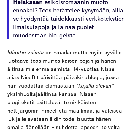
Heiskasen
esikoisromaanin muoto
ennakoi? Teos herättelee kysymään, sillä
se hyödyntää taidokkaasti verkkotekstien
ilmaisutapoja ja lainaa puolet
muodostaan blo-geista.
Idiootin valinta
on hauska mutta myös syvälle
luotaava teos murrosikäisen pojan ja hänen
äitinsä mielenmaisemista. 14-vuotias Nisse
alias NiceBit päivittää päiväkirjablogia, jossa
hän vuodattaa elämästään
”kujalla olevan”
yksinhuoltajaäitinsä kanssa. Nissen
blogitekstit esittelevät teini-ikäisten
nettijargonin ihmeellistä maailmaa, ja väleissä
lukijalle avataan äidin todellisuutta hänen
omalla äänellään – suhdetta lapseen, toiveita