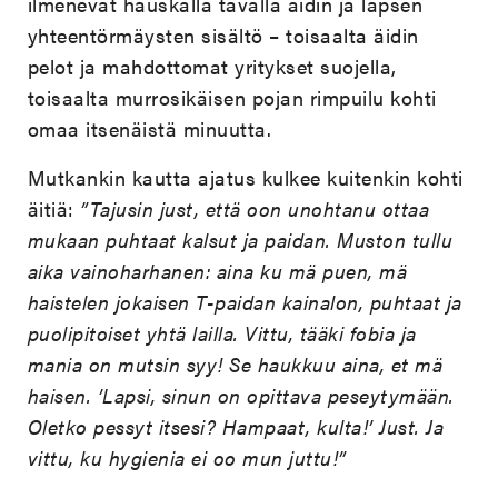
ilmenevät hauskalla tavalla äidin ja lapsen
yhteentörmäysten sisältö – toisaalta äidin
pelot ja mahdottomat yritykset suojella,
toisaalta murrosikäisen pojan rimpuilu kohti
omaa itsenäistä minuutta.
Mutkankin kautta ajatus kulkee kuitenkin kohti
äitiä:
”Tajusin just, että oon unohtanu ottaa
mukaan puhtaat kalsut ja paidan. Muston tullu
aika vainoharhanen: aina ku mä puen, mä
haistelen jokaisen T-paidan kainalon, puhtaat ja
puolipitoiset yhtä lailla. Vittu, tääki fobia ja
mania on mutsin syy! Se haukkuu aina, et mä
haisen. ’Lapsi, sinun on opittava peseytymään.
Oletko pessyt itsesi? Hampaat, kulta!’ Just. Ja
vittu, ku hygienia ei oo mun juttu!”