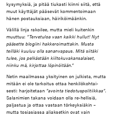
kysymyksiä, ja pitää tiukasti kiinni siitä, että
muut käyttäjät pääsevät kommentoimaan
hänen postauksiaan, häiriköimäänkin.
Välillä linja rakoilee, mutta mieli kuitenkin
muuttuu:
”Tervetuloa vaan kaikki hullut! Nyt
pääsette blogiini hakkeroimattakin. Musta
teilläki kuuluu olla sananvapaus. Mitä siitäki
tulee, jos pelkästään kiiltokuvakansalaiset,
niinku mä, kirjottaa löpinöitään.”
Netin maailmassa yksityinen on julkista, mutta
mitään ei ole tarkoitus ottaa henkilökohtai-
sesti: harjoitetaan
”avointa tiedotuspolitiikkaa”
.
Salanimien takana voidaan olla re-hellisiä,
paljastua ja ottaa vastaan törkeyksiäkin –
mutta tosiasiassa aliaksetkin ovat vain