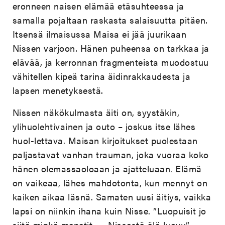
eronneen naisen elämää etäsuhteessa ja
samalla pojaltaan raskasta salaisuutta pitäen.
Itsensä ilmaisussa Maisa ei jää juurikaan
Nissen varjoon. Hänen puheensa on tarkkaa ja
elävää, ja kerronnan fragmenteista muodostuu
vähitellen kipeä tarina äidinrakkaudesta ja
lapsen menetyksestä.
Nissen näkökulmasta äiti on, syystäkin,
ylihuolehtivainen ja outo – joskus itse lähes
huol-lettava. Maisan kirjoitukset puolestaan
paljastavat vanhan trauman, joka vuoraa koko
hänen olemassaoloaan ja ajatteluaan. Elämä
on vaikeaa, lähes mahdotonta, kun mennyt on
kaiken aikaa läsnä. Samaten uusi äitiys, vaikka
lapsi on niinkin ihana kuin Nisse. ”Luopuisit jo
siitä minkä menetit. — Nissestä älä luovu”,