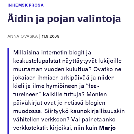
INHEMSK PROSA
Äidin ja pojan valintoja
ANNA OVASKA
|
11.9.2009
Millaisina internetin blogit ja
keskustelupalstat näyttäytyvät lukijoille
muutaman vuoden kuluttua? Ovatko ne
jokaisen ihmisen arkipäivää ja niiden
kieli ja ilme hymiöineen ja ”fea-
tureineen” kaikille tuttuja? Monien
päiväkirjat ovat jo netissä blogien
muodossa. Siirtyykö kaunokirjallisuuskin
vähitellen verkkoon? Vai painetaanko
verkkotekstit kirjoiksi, niin kuin
Marjo