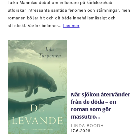
Taika Mannilas debut om influerare på kärleksrehab
utforskar intressanta samtida fenomen och stämningar, men
romanen böljar hit och dit både innehållsmässigt och
stilistiskt. Varför befinner…
Läs mer
När sjökon återvänder
från de döda – en
roman som gör
massutro…
LINDA BOODH
17.6.2026