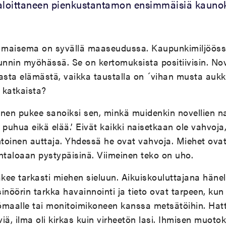
aloittaneen pienkustantamon ensimmäisiä kaunoki
n maisema on syvällä maaseudussa. Kaupunkimiljöössä
unnin myöhässä. Se on kertomuksista positiivisin. Nove
sta elämästä, vaikka taustalla on ´vihan musta aukk
n katkaista?
nen pukee sanoiksi sen, minkä muidenkin novellien nai
 puhua eikä elää.’ Eivät kaikki naisetkaan ole vahvoja,
oinen auttaja. Yhdessä he ovat vahvoja. Miehet ovat h
htaloaan pystypäisinä. Viimeinen teko on uho.
ee tarkasti miehen sieluun. Aikuiskouluttajana häne
inöörin tarkka havainnointi ja tieto ovat tarpeen, ku
ömaalle tai monitoimikoneen kanssa metsätöihin. Hat
viä, ilma oli kirkas kuin virheetön lasi. Ihmisen muot