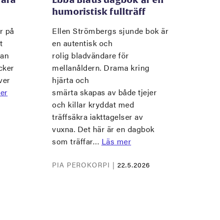
humoristisk fullträff
r på
Ellen Strömbergs sjunde bok är
t
en autentisk och
man
rolig bladvändare för
cker
mellanåldern. Drama kring
ver
hjärta och
er
smärta skapas av både tjejer
och killar kryddat med
träffsäkra iakttagelser av
vuxna. Det här är en dagbok
som träffar…
Läs mer
PIA PEROKORPI |
22.5.2026