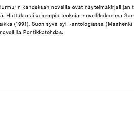
rmurin kahdeksan novellia ovat näytelmäkirjailijan ti
tiä. Hattulan aikaisempia teoksia: novellikokoelma Sa
ikka (1991). Suon syvä syli -antologiassa (Maahenki 
novellilla Pontikkatehdas.