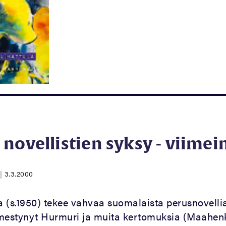
novellistien syksy - viime
|
3.3.2000
 (s.1950) tekee vahvaa suomalaista perusnovellia
mestynyt Hurmuri ja muita kertomuksia (Maahenk