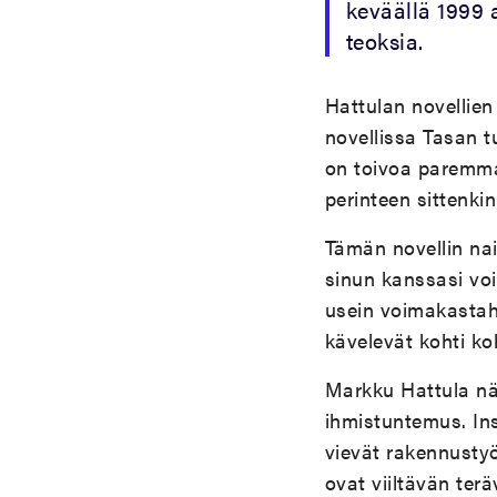
keväällä 1999 
teoksia.
Hattulan novellie
novellissa Tasan t
on toivoa paremma
perinteen sittenki
Tämän novellin nai
sinun kanssasi voi
usein voimakastaht
kävelevät kohti ko
Markku Hattula näk
ihmistuntemus. Ins
vievät rakennusty
ovat viiltävän terä