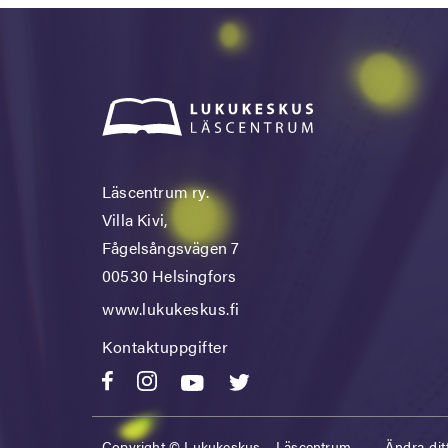
Läscentrum ry.
Villa Kivi,
Fågelsångsvägen 7
00530 Helsingfors
www.lukukeskus.fi
Kontaktuppgifter
Copyright © Lukukeskus – Läscentrum
Ändra dit