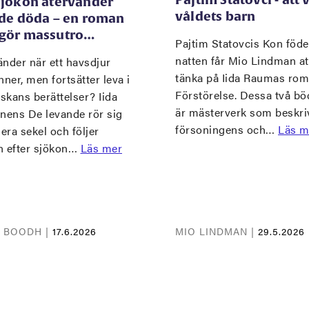
sjökon återvänder
våldets barn
 de döda – en roman
gör massutro…
Pajtim Statovcis Kon föde
natten får Mio Lindman at
nder när ett havsdjur
tänka på Iida Raumas ro
nner, men fortsätter leva i
Förstörelse. Dessa två bö
skans berättelser? Iida
är mästerverk som beskri
inens De levande rör sig
försoningens och…
Läs m
lera sekel och följer
n efter sjökon…
Läs mer
A BOODH |
17.6.2026
MIO LINDMAN |
29.5.2026