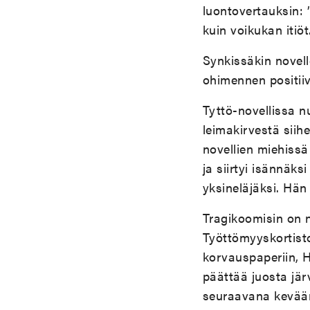
luontovertauksin: 
kuin voikukan itiöt.
Synkissäkin novell
ohimennen positiiv
Tyttö-novellissa nu
leimakirvestä siih
novellien miehissä
ja siirtyi isännäk
yksineläjäksi. Hä
Tragikoomisin on n
Työttömyyskortisto
korvauspaperiin, H
päättää juosta jär
seuraavana kevää