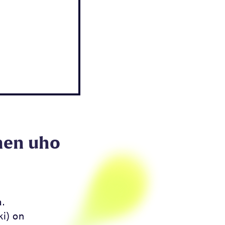
inen uho
.
i) on