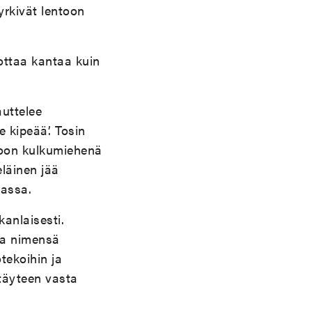
yrkivät lentoon
ottaa kantaa kuin
auttelee
 kipeää’. Tosin
aloon kulkumiehenä
eläinen jää
rassa.
anlaisesti.
na nimensä
tekoihin ja
 täyteen vasta