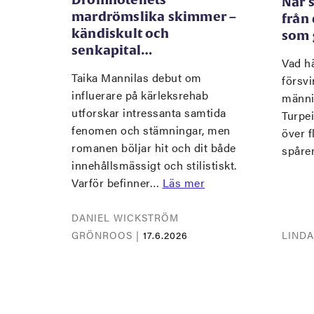
När 
mardrömslika skimmer –
från
kändiskult och
som 
senkapital…
Vad hä
Taika Mannilas debut om
försvi
influerare på kärleksrehab
männi
utforskar intressanta samtida
Turpe
fenomen och stämningar, men
över f
romanen böljar hit och dit både
spåre
innehållsmässigt och stilistiskt.
Varför befinner…
Läs mer
DANIEL WICKSTRÖM
GRÖNROOS |
17.6.2026
LIND