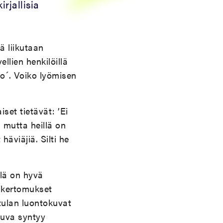
rjallisia
 liikutaan
llien henkilöillä
o´. Voiko lyömisen
set tietävät: ’Ei
 mutta heillä on
äviäjiä. Silti he
llä on hyvä
n kertomukset
tulan luontokuvat
okuva syntyy