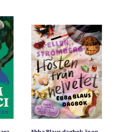
vara
Ebba Blaus dagbok är en