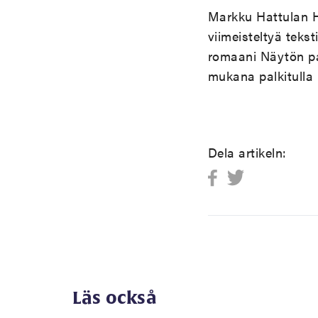
Markku Hattulan Hu
viimeisteltyä teks
romaani Näytön pa
mukana palkitulla 
Dela artikeln:
Läs också