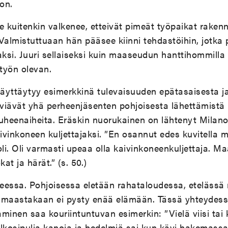
on.
lle kuitenkin valkenee, etteivät pimeät työpaikat rake
Valmistuttuaan hän pääsee kiinni tehdastöihin, jotka 
si. Juuri sellaiseksi kuin maaseudun hanttihommilla 
 työn olevan.
näyttäytyy esimerkkinä tulevaisuuden epätasaisesta j
eviävät yhä perheenjäsenten pohjoisesta lähettämistä ki
puheenaiheita. Eräskin nuorukainen on lähtenyt Milan
vinkoneen kuljettajaksi. ”En osannut edes kuvitella m
oli. Oli varmasti upeaa olla kaivinkoneenkuljettaja. M
at ja härät.” (s. 50.)
eessa. Pohjoisessa eletään rahataloudessa, etelässä
aastakaan ei pysty enää elämään. Tässä yhteydessä
minen saa kouriintuntuvan esimerkin: ”Vielä viisi tai 
lkosipulia kanoja ja hedelmiä sai kun kävi hakemassa.