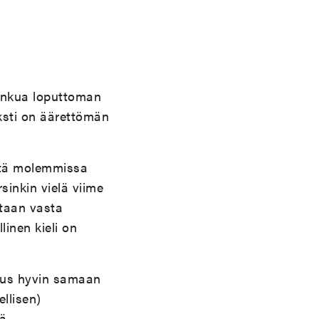
 hinkua loputtoman
ksti on äärettömän
että molemmissa
rsinkin vielä viime
itaan vasta
linen kieli on
uus hyvin samaan
ellisen)
ä.