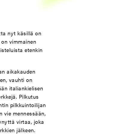
ta nyt käsillä on
) on vimmainen
isteluista etenkin
ijan aikakauden
een, vauhti on
n italiankielisen
rkkejä. Pilkutus
in pilkkuintoilijan
kin vie mennessään,
nyttä virtaa, joka
kkien jälkeen.