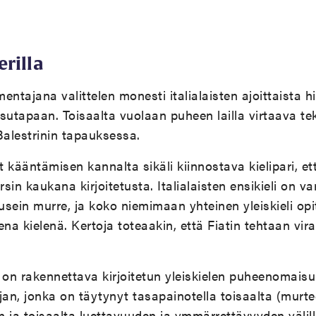
rilla
omentajana valittelen monesti italialaisten ajoittaista
sutapaan. Toisaalta vuolaan puheen lailla virtaava te
Balestrinin tapauksessa.
at kääntämisen kannalta sikäli kiinnostava kielipari, 
rsin kaukana kirjoitetusta. Italialaisten ensikieli on va
 usein murre, ja koko niemimaan yhteinen yleiskieli op
na kielenä. Kertoja toteaakin, että Fiatin tehtaan viral
on rakennettava kirjoitetun yleiskielen puheenomais
ijan, jonka on täytynyt tasapainotella toisaalta (murte
ja toisaalta luettavuuden ja ymmärrettävyyden välill