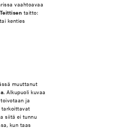
aarissa vaahtoavaa
Teittisen
taitto:
tai kenties
rässä muuttanut
la
. Alkupuoli kuvaa
 toivotaan ja
tarkoittavat
siitä ei tunnu
ssa, kun taas