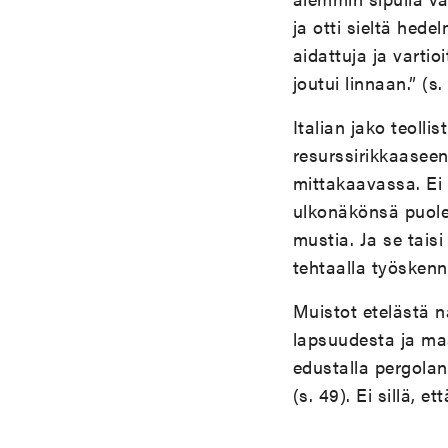
ja otti sieltä hedel
aidattuja ja vartio
joutui linnaan.” (s. 
Italian jako teoll
resurssirikkaasee
mittakaavassa. Ei v
ulkonäkönsä puole
mustia. Ja se tais
tehtaalla työskenn
Muistot etelästä 
lapsuudesta ja maa
edustalla pergolan
(s. 49). Ei sillä, 