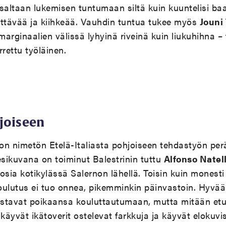
saltaan lukemisen tuntumaan siltä kuin kuuntelisi b
dyttävää ja kiihkeää. Vauhdin tuntua tukee myös
Jouni 
marginaalien välissä lyhyinä riveinä kuin liukuhihna – 
rettu työläinen.
joiseen
on nimetön Etelä-Italiasta pohjoiseen tehdastyön pe
esikuvana on toiminut Balestrinin tuttu
Alfonso Natel
osia kotikylässä Salernon lähellä. Toisin kuin monesti
ulutus ei tuo onnea, pikemminkin päinvastoin. Hyvää 
avat poikaansa kouluttautumaan, mutta mitään etua 
äyvät ikätoverit ostelevat farkkuja ja käyvät elokuvi