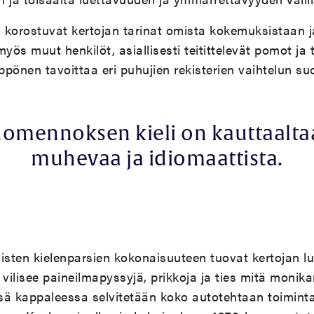
 korostuvat kertojan tarinat omista kokemuksistaan j
ös muut henkilöt, asiallisesti teitittelevät pomot ja t
ppönen tavoittaa eri puhujien rekisterien vaihtelun 
omennoksen kieli on kauttaalt
muhevaa ja idiomaattista.
isten kielenparsien kokonaisuuteen tuovat kertojan lu
ilisee paineilmapyssyjä, prikkoja ja ties mitä monika
sä kappaleessa selvitetään koko autotehtaan toiminta