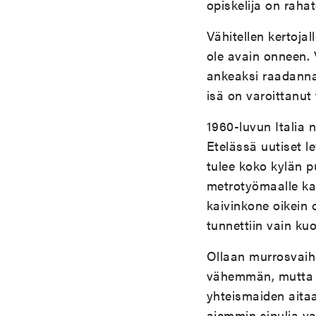
opiskelija on rahat
Vähitellen kertoja
ole avain onneen. 
ankeaksi raadannak
isä on varoittanut
1960-luvun Italia 
Etelässä uutiset l
tulee koko kylän 
metrotyömaalle kai
kaivinkone oikein 
tunnettiin vain kuok
Ollaan murrosvaih
vähemmän, mutta m
yhteismaiden aitaa
aiemmin sipulia va