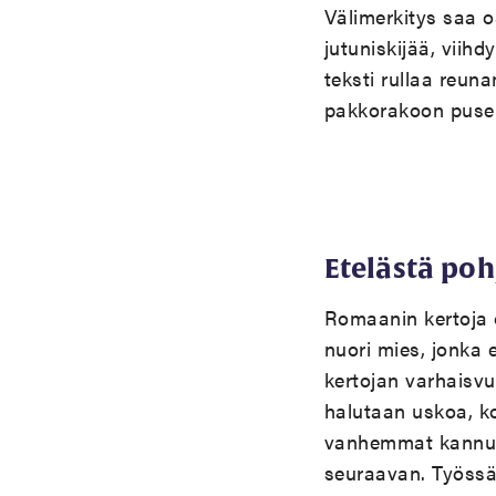
Välimerkitys saa o
jutuniskijää, viih
teksti rullaa reuna
pakkorakoon puser
Etelästä poh
Romaanin kertoja 
nuori mies, jonka 
kertojan varhaisvu
halutaan uskoa, ko
vanhemmat kannust
seuraavan. Työssäk