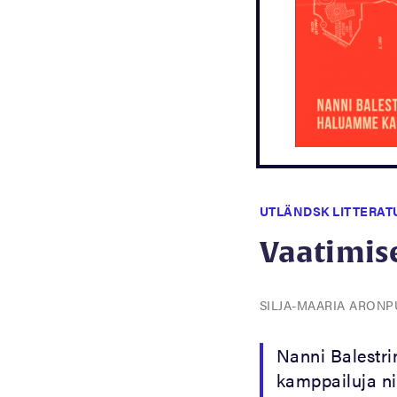
UTLÄNDSK LITTERAT
Vaatimise
SILJA-MAARIA ARON
Nanni Balestri
kamppailuja ni