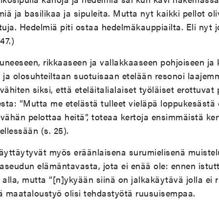
miä ja basilikaa ja sipuleita. Mutta nyt kaikki pellot oli
ituja. Hedelmiä piti ostaa hedelmäkauppiailta. Eli nyt j
47.)
istuneeseen, rikkaaseen ja vallakkaaseen pohjoiseen j
n ja olosuhteiltaan suotuisaan etelään resonoi laaje
ähiten siksi, että eteläitalialaiset työläiset erottuva
sta: ”Mutta me etelästä tulleet vieläpä loppukesästä
i vähän pelottaa heitä”, toteaa kertoja ensimmäistä ke
ellessään (s. 25).
näyttäytyvät myös eräänlaisena surumielisenä muist
seudun elämäntavasta, jota ei enää ole: ennen istutti
 alla, mutta ”[n]ykyään siinä on jalkakäytävä jolla e
että maataloustyö olisi tehdastyötä ruusuisempaa.