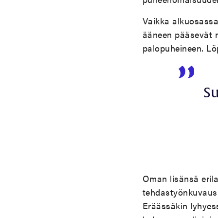
Vaikka alkuosassa
ääneen pääsevät my
palopuheineen. Lö
Su
Oman lisänsä erila
tehdastyönkuvaus v
Eräässäkin lyhyes