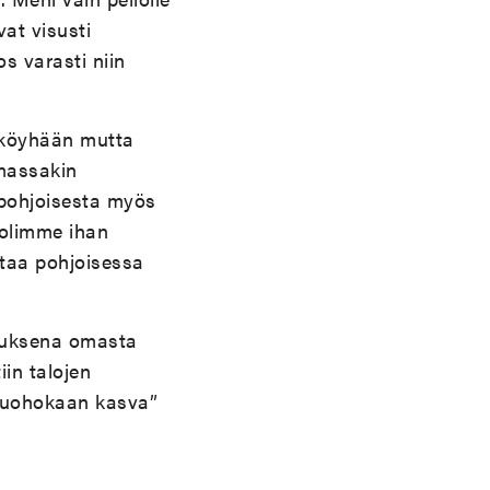
vat visusti
os varasti niin
a köyhään mutta
mmassakin
t pohjoisesta myös
 olimme ihan
rtaa pohjoisessa
eluksena omasta
in talojen
i ruohokaan kasva”