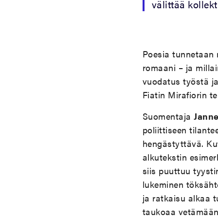
välittää kollek
Poesia tunnetaan 
romaani – ja mill
vuodatus työstä ja
Fiatin Mirafiorin t
Suomentaja
Jann
poliittiseen tilant
hengästyttävä. Kut
alkutekstin esimer
siis puuttuu tyyst
lukeminen töksähte
ja ratkaisu alkaa 
taukoaa vetämään 