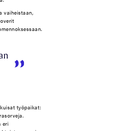
a vaiheistaan,
overit
suomennoksessaan.
aan
kuisat työpaikat:
rasorveja.
 eri