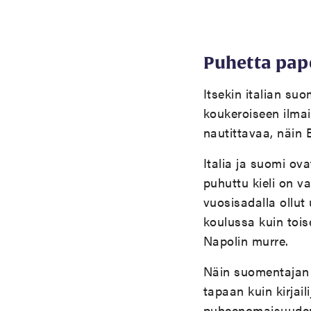
Puhetta pape
Itsekin italian su
koukeroiseen ilmai
nautittavaa, näin 
Italia ja suomi ov
puhuttu kieli on va
vuosisadalla ollut
koulussa kuin toise
Napolin murre.
Näin suomentajan 
tapaan kuin kirjail
puheenomaisuuden 