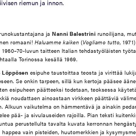
tiivisen riemun ja innon.
runokustantajana ja
Nanni Balestrini
runoilijana, mut
ainen romaani!
Haluamme kaiken
(
Vogliamo tutto
, 1971
 1960–70-luvun taitteen Italian tehdastyöläisten työta
ehtaalla Torinossa kesällä 1969.
e Löppösen
esipuhe taustoittaa teosta ja virittää luk
eeseen. Se onkin tarpeen, sillä kun kertoja pääsee ään
en esipuheen päätteeksi todetaan, teoksessa käytetää
kkiä noudattaen ainoastaan virkkeen päättäviä välime
in. Alkuun vaikutelma on hämmentävä ja ainakin pedant
lee pää- ja sivulauseiden rajoilla. Pian teksti kuiten
tuntua perustellulta tavalta kuvata kerronnan hengästy
happea vain pisteiden, huutomerkkien ja kysymysmer