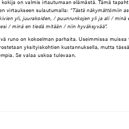
a kokija on valmis irtautumaan elämästä. Tämä tapaht
sen virtaukseen sulautumalla:
”Tästä näkymättömiin ast
vien yli, juurakoiden, / puunrunkojen yli ja ali / minä
esi / minä en tiedä mitään / niin hyväksyvää”.
ävä runo on kokoelman parhaita. Useimmissa muissa 
orostetaan yksityiskohtien kustannuksella, mutta täss
empia. Se valaa uskoa tulevaan.