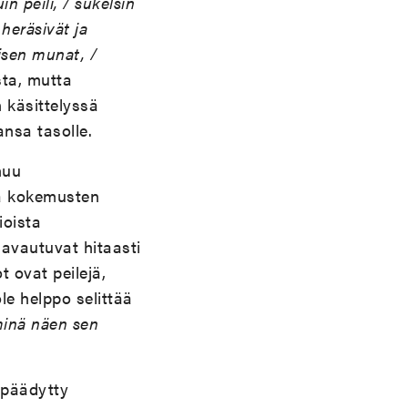
in peili, / sukelsin
 heräsivät ja
äisen munat, /
ta, mutta
n käsittelyssä
nsa tasolle.
uu
kä kokemusten
ioista
avautuvat hitaasti
t ovat peilejä,
ole helppo selittää
 minä näen sen
 päädytty