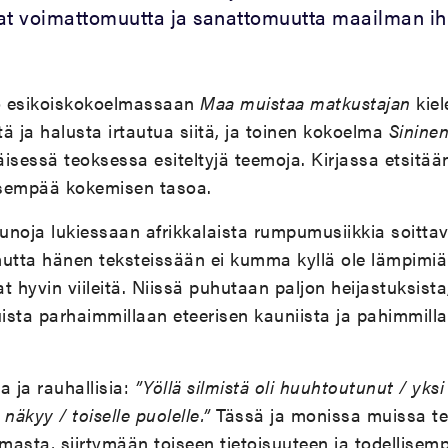
vat voimattomuutta ja sanattomuutta maailman i
 jo esikoiskokoelmassaan
Maa muistaa matkustajan
kiel
ä ja halusta irtautua siitä, ja toinen kokoelma
Sinine
äisessä teoksessa esiteltyjä teemoja. Kirjassa etsit
lisempää kokemisen tasoa.
runoja lukiessaan afrikkalaista rumpumusiikkia soitt
tta hänen teksteissään ei kumma kyllä ole lämpimiä 
t hyvin viileitä. Niissä puhutaan paljon heijastuksista
sta parhaimmillaan eteerisen kauniista ja pahimmillaa
a ja rauhallisia:
”Yöllä silmistä oli huuhtoutunut / yksi 
 näkyy / toiselle puolelle.”
Tässä ja monissa muissa te
asta, siirtymään toiseen tietoisuuteen ja todellise