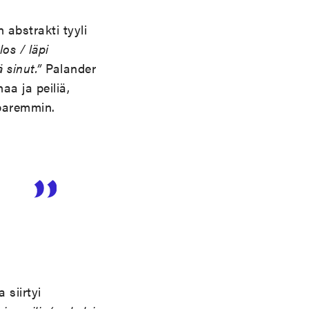
 abstrakti tyyli
os / läpi
 sinut.”
Palander
aa ja peiliä,
paremmin.
 siirtyi