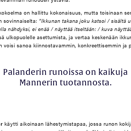
kokoelma on hallittu kokonaisuus, mutta toisinaan sen
n sovinnaiselta:
”Ikkunan takana joku katsoi / sisältä ul
a nähdyksi, ei enää / näyttää itseltään: / kuva näyttää
sä ulkopuolelle asettumista, ja vertaa keskenään ikkun
 voisi sanoa kiinnostavammin, konkreettisemmin ja 
Palanderin runoissa on kaikuja
Mannerin tuotannosta.
r
käytti aikoinaan lähestymistapaa, jossa runon kokija