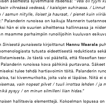
misen asemesta syvemmälle itseensä:
”Vesi oli tyyni ku
hlasin vihreässä vedessä, / kaislojen suhinassa. / Linnut
 / aamun niitylle, iloiset ja hauraat, / pienet kuin viiri
.”
Palanderin runoissa on kaikuja Mannerin tuotannos
si hän ei ole suurien aiheittensa hallinnassa ja niide
 maamme parhaimpiin runoilijoihin kuuluvan esikuva
en
Sinisestä punaisesta
kirjoittanut
Hannu Waarala
puh
nomenologiasta tutusta eideettisestä reduktiosta se
istamisesta. Jo tästä voi päätellä, että filosofian teor
 Palanderin runoissa kova pähkinä purtavana. Säkeet 
iseksi tulee tehdä hartiavoimin töitä. Palanderin runo
aloa, tai kivenmurikoita, joita valo ei läpäise. Niitä ei 
aisemaa, vain nopeat pilvet / tuuli irrottaa lehden / ja
kä pysyy / on minun silmilleni liian hidas.”
naisen
hallitsevia elementtejä. Kokoelman lopussa on