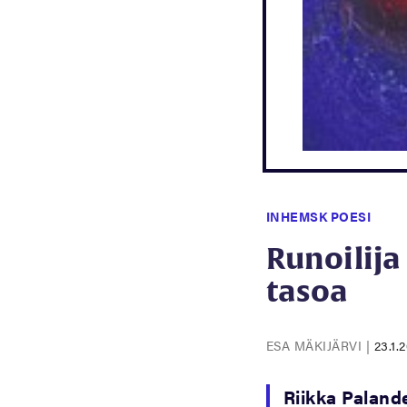
INHEMSK POESI
Runoilija
tasoa
ESA MÄKIJÄRVI
|
23.1.
Riikka Paland