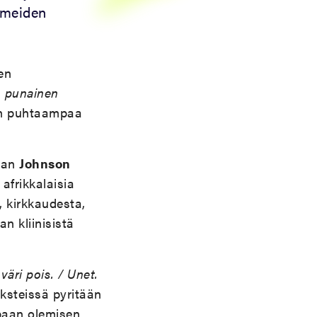
hmeiden
en
n punainen
ään puhtaampaa
avan
Johnson
afrikkalaisia
, kirkkaudesta,
n kliinisistä
väri pois. / Unet.
ksteissä pyritään
mpaan olemisen