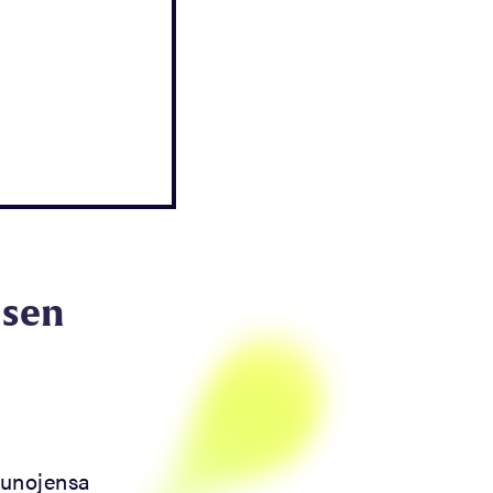
isen
runojensa