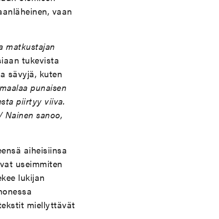
maanläheinen, vaan
a matkustajan
siaan tukevista
a sävyjä, kuten
maalaa punaisen
ta piirtyy viiva.
 / Nainen sanoo,
eensä aiheisiinsa
evat useimmiten
ekee lukijan
 monessa
ekstit miellyttävät