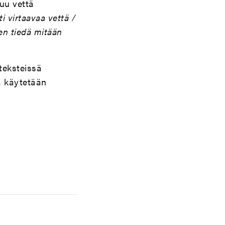
uu vettä
i virtaavaa vettä /
 en tiedä mitään
teksteissä
ä käytetään