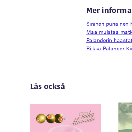
Mer informa
Sininen punainen 
Maa muistaa matk
Palanderin haasta
Riikka Palander K
Läs också