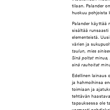
tilaan. Palander o
huokuu pohjoista 
Palander käyttää 
sisältää runsaasti 
elementeistä. Uusi
värien ja sukupuol
taulun, mies sinise
Sinä poltat minua, 
sinä rauhoitat minu
Edellinen lainaus o
ja hahmoihinsa en
toimiaan ja ajatuk
tehtävän haastavak
tapauksessa ole ta
varmasti pohdisk