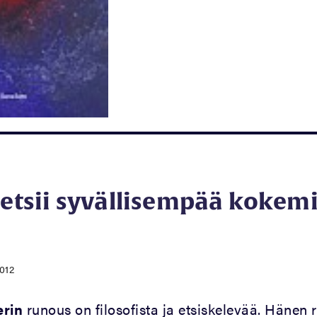
 etsii syvällisempää kokem
2012
erin
runous on filosofista ja etsiskelevää. Hänen 