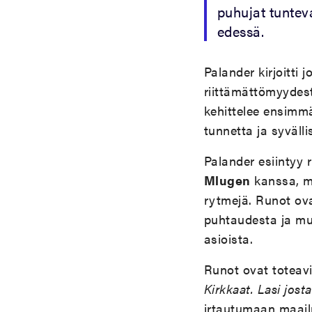
puhujat tunte
edessä.
Palander kirjoitti
riittämättömyydest
kehittelee ensimm
tunnetta ja syväl
Palander esiintyy 
Mlugen
kanssa, mu
rytmejä. Runot ova
puhtaudesta ja mui
asioista.
Runot ovat toteavi
Kirkkaat. Lasi josta
irtautumaan maailm