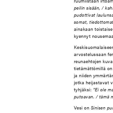
ruumiistaan irtoa
peilin sisään, / ka
pudottivat laulunsa
somat, tiedottomat
ainakaan toistaisek
kyennyt nousemaan
Keskisuomalaise
arvostelussaan fe
reunaehtojen kuvall
tietämättömillä on
ja niiden ymmärtäm
jotka heijastavat v
tyhjäksi:
”Ei ole m
putoavan. / tämä mi
Vesi on
S
inisen pu