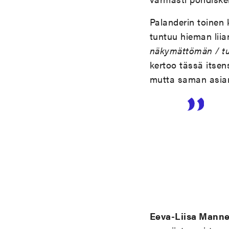
Palanderin toinen 
tuntuu hieman liia
näkymättömän / tull
kertoo tässä itsen
mutta saman asian
Eeva-Liisa Manne