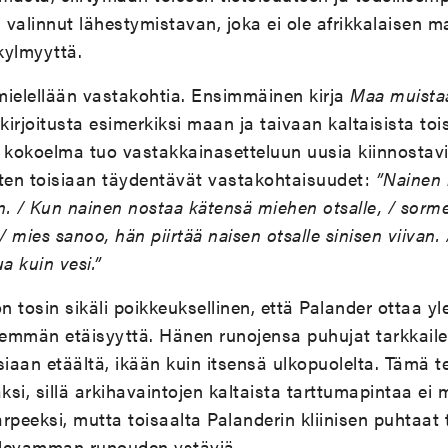
n valinnut lähestymistavan, joka ei ole afrikkalaisen 
kylmyyttä.
mielellään vastakohtia. Ensimmäinen kirja
Maa muista
kirjoitusta esimerkiksi maan ja taivaan kaltaisista toi
 kokoelma tuo vastakkainasetteluun uusia kiinnostavi
ten toisiaan täydentävät vastakohtaisuudet:
”Nainen 
n. / Kun nainen nostaa kätensä miehen otsalle, / sormes
/ mies sanoo, hän piirtää naisen otsalle sinisen viivan.
a kuin vesi.”
n tosin sikäli poikkeuksellinen, että Palander ottaa yl
emmän etäisyyttä. Hänen runojensa puhujat tarkkail
siaan etäältä, ikään kuin itsensä ulkopuolelta. Tämä t
si, sillä arkihavaintojen kaltaista tarttumapintaa ei
rpeeksi, mutta toisaalta Palanderin kliinisen puhtaat t
elevamman runouden ystäviä.