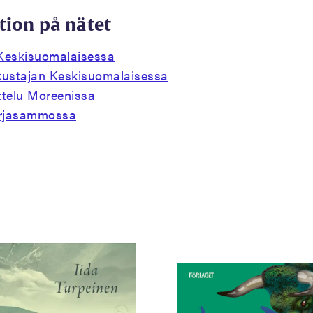
tion på nätet
Keskisuomalaisessa
ustajan Keskisuomalaisessa
ttelu Moreenissa
irjasammossa