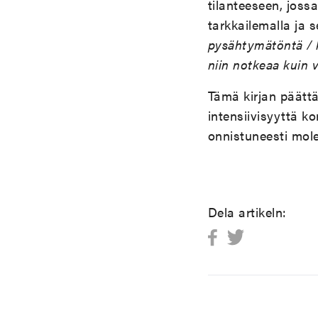
tilanteeseen, joss
tarkkailemalla ja 
pysähtymätöntä / ki
niin notkeaa kuin v
Tämä kirjan päätt
intensiivisyyttä k
onnistuneesti mol
Dela artikeln: