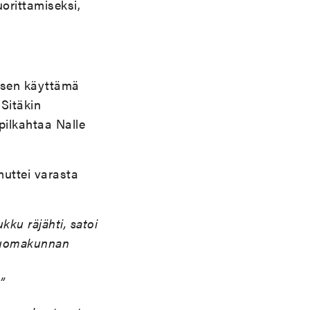
uorittamiseksi,
isen käyttämä
Sitäkin
pilkahtaa Nalle
muttei varasta
kku räjähti, satoi
 luomakunnan
”