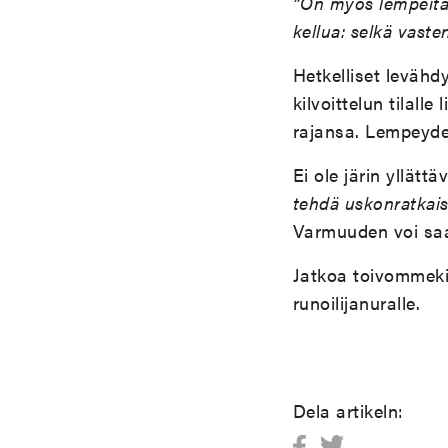
”On myös lempeitä 
kellua: selkä vaste
Hetkelliset leväh
kilvoittelun tilall
rajansa. Lempeyden
Ei ole järin yllätt
tehdä uskonratkaisu
Varmuuden voi saav
Jatkoa toivommekin
runoilijanuralle.
Dela artikeln: