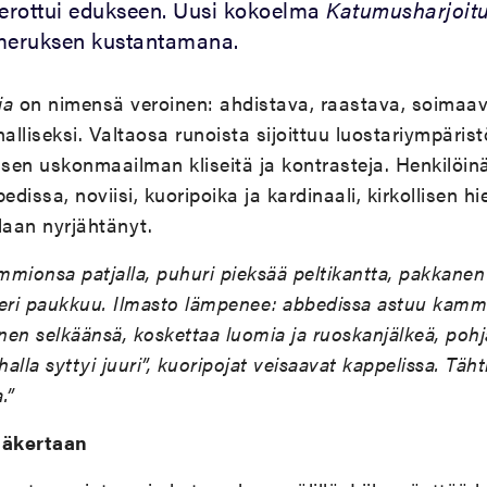
 erottui edukseen. Uusi kokoelma
Katumusharjoit
eruksen kustantamana.
ia
on nimensä veroinen: ahdistava, raastava, soimaa
nalliseksi. Valtaosa runoista sijoittuu luostariympäri
isen uskonmaailman kliseitä ja kontrasteja. Henkilöinä
edissa, noviisi, kuoripoika ja kardinaali, kirkollisen hi
laan nyrjähtänyt.
ammionsa patjalla, puhuri pieksää peltikantta, pakkanen
eri paukkuu. Ilmasto lämpenee: abbedissa astuu kammi
änen selkäänsä, koskettaa luomia ja ruoskanjälkeä, poh
alla syttyi juuri”, kuoripojat veisaavat kappelissa. Tähti
.”
läkertaan