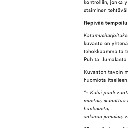
kontrolliin, jonka
etsiminen tehtäväli
Repivää tempoilua
Katumusharjoituks
kuvasto on yhtenäi
tehokkaammalta tu
Puh tai Jumalasta 
Kuvaston tavoin my
huomiota itselleen,
”– Kului puoli vuot
mustaa, siunattua 
huokausta,
ankaraa jumalaa, ved