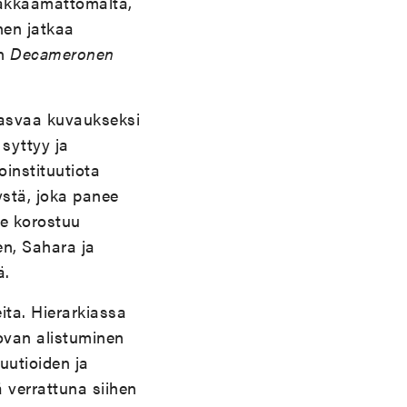
 lakkaamattomalta,
nen jatkaa
on
Decameronen
kasvaa kuvaukseksi
syttyy ja
instituutiota
stä, joka panee
ne korostuu
en, Sahara ja
ä.
ita. Hierarkiassa
ovan alistuminen
uutioiden ja
 verrattuna siihen