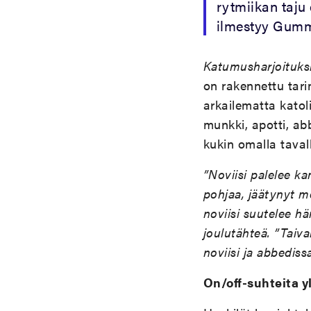
rytmiikan taju
ilmestyy Gumm
Katumusharjoituks
on rakennettu tari
arkailematta katol
munkki, apotti, abb
kukin omalla taval
”Noviisi palelee k
pohjaa, jäätynyt m
noviisi suutelee h
joulutähteä. ”Taivah
noviisi ja abbedissa
On/off-suhteita y