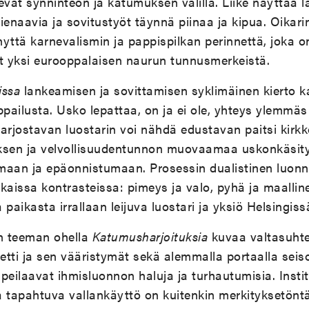
evat synninteon ja katumuksen välillä. Liike näyttää
ienaavia ja sovitustyöt täynnä piinaa ja kipua. Oikari
ynyttä karnevalismin ja pappispilkan perinnettä, joka 
lut yksi eurooppalaisen naurun tunnusmerkeistä.
issa
lankeamisen ja sovittamisen syklimäinen kierto 
ailusta. Usko lepattaa, on ja ei ole, yhteys ylemmäs 
jostavan luostarin voi nähdä edustavan paitsi kirkko
ksen ja velvollisuudentunnon muovaamaa uskonkäsity
lemaan ja epäonnistumaan. Prosessin dualistinen luon
issa kontrasteissa: pimeys ja valo, pyhä ja maallin
a paikasta irrallaan leijuva luostari ja yksiö Helsingiss
n teeman ohella
Katumusharjoituksia
kuvaa valtasuhte
tti ja sen vääristymät sekä alemmalla portaalla seis
 peilaavat ihmisluonnon haluja ja turhautumisia. Instit
 tapahtuva vallankäyttö on kuitenkin merkityksetöntä