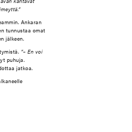
inavan kantavat
imeyttä.”
useammin. Ankaran
minen tunnustaa omat
n jälkeen.
stymistä.
”– En voi
nyt puhuja.
dottaa jatkoa.
alkaneelle