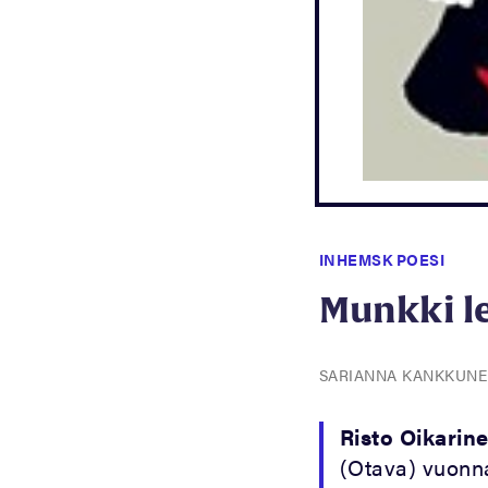
INHEMSK POESI
Munkki le
SARIANNA KANKKUN
Risto Oikarin
(Otava) vuonna 