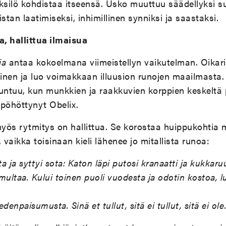
 yksilö kohdistaa itseensä. Usko muuttuu säädellyksi s
stan laatimiseksi, inhimillinen synniksi ja saastaksi.
, hallittua ilmaisua
ia
antaa kokoelmana viimeistellyn vaikutelman. Oikar
nen ja luo voimakkaan illuusion runojen maailmasta. 
ntuu, kun munkkien ja raakkuvien korppien keskeltä 
pöhöttynyt Obelix.
ös rytmitys on hallittua. Se korostaa huippukohtia 
 vaikka toisinaan kieli lähenee jo mitallista runoa:
ta ja syttyi sota: Katon läpi putosi kranaatti ja kukkaruu
multaa. Kului toinen puoli vuodesta ja odotin kostoa,
enpaisumusta. Sinä et tullut, sitä ei tullut, sitä ei ole.