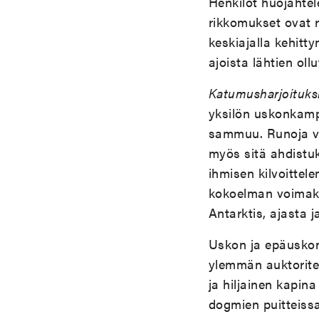
Henkilöt huojahtel
rikkomukset ovat r
keskiajalla kehitt
ajoista lähtien ol
Katumusharjoituks
yksilön uskonkampp
sammuu. Runoja var
myös sitä ahdistu
ihmisen kilvoitte
kokoelman voimakka
Antarktis, ajasta j
Uskon ja epäusko
ylemmän auktoritee
ja hiljainen kapina
dogmien puitteissa