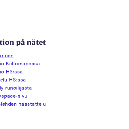
tion på nätet
arinen
io Kiiltomadossa
io HS:ssa
telu HS:ssa
y runoilijasta
yspace-sivu
lehden haastattelu