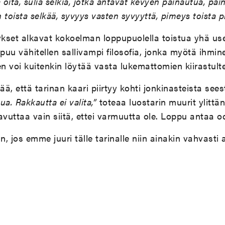
öitä, sulia selkiä, jotka antavat kevyen painautua, pa
n toista selkää, syvyys vasten syvyyttä, pimeys toista p
dykset alkavat kokoelman loppupuolella toistua yhä 
e lipuu vähitellen sallivampi filosofia, jonka myötä ih
 voi kuitenkin löytää vasta lukemattomien kiirastulte
ävää, että tarinan kaari piirtyy kohti jonkinasteista see
a. Rakkautta ei valita,”
toteaa luostarin muurit ylittä
uttaa vain siitä, ettei varmuutta ole. Loppu antaa o
, jos emme juuri tälle tarinalle niin ainakin vahvasti 