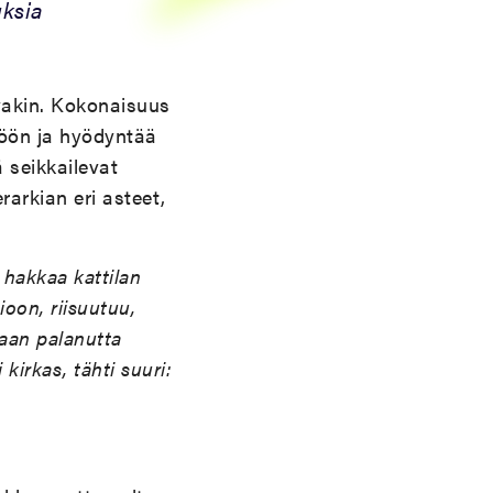
uksia
vakin. Kokonaisuus
stöön ja hyödyntää
 seikkailevat
erarkian eri asteet,
 hakkaa kattilan
oon, riisuutuu,
jaan palanutta
 kirkas, tähti suuri: