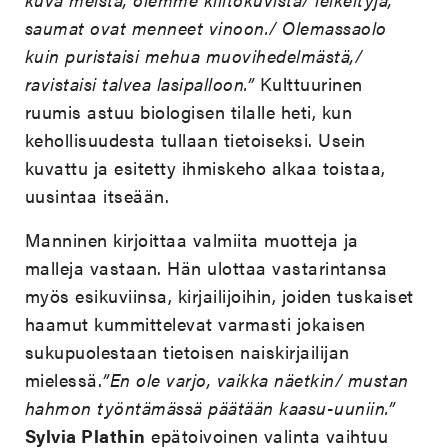
saumat ovat menneet vinoon./ Olemassaolo
kuin puristaisi mehua muovihedelmästä,/
ravistaisi talvea lasipalloon.”
Kulttuurinen
ruumis astuu biologisen tilalle heti, kun
kehollisuudesta tullaan tietoiseksi. Usein
kuvattu ja esitetty ihmiskeho alkaa toistaa,
uusintaa itseään.
Manninen kirjoittaa valmiita muotteja ja
malleja vastaan. Hän ulottaa vastarintansa
myös esikuviinsa, kirjailijoihin, joiden tuskaiset
haamut kummittelevat varmasti jokaisen
sukupuolestaan tietoisen naiskirjailijan
mielessä.
”En ole varjo, vaikka näetkin/ mustan
hahmon työntämässä päätään kaasu-uuniin.”
Sylvia Plathin
epätoivoinen valinta vaihtuu