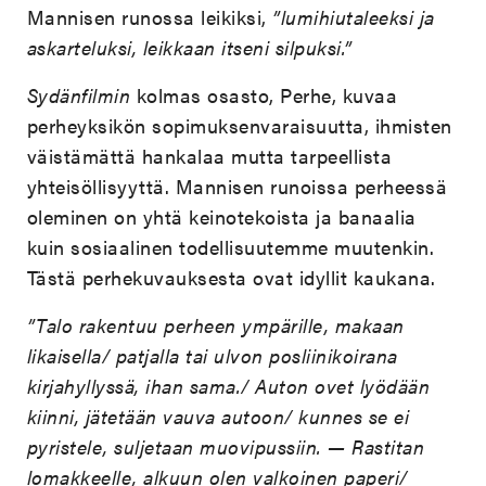
Mannisen runossa leikiksi,
”lumihiutaleeksi ja
askarteluksi, leikkaan itseni silpuksi.”
Sydänfilmin
kolmas osasto, Perhe, kuvaa
perheyksikön sopimuksenvaraisuutta, ihmisten
väistämättä hankalaa mutta tarpeellista
yhteisöllisyyttä. Mannisen runoissa perheessä
oleminen on yhtä keinotekoista ja banaalia
kuin sosiaalinen todellisuutemme muutenkin.
Tästä perhekuvauksesta ovat idyllit kaukana.
”Talo rakentuu perheen ympärille, makaan
likaisella/ patjalla tai ulvon posliinikoirana
kirjahyllyssä, ihan sama./ Auton ovet lyödään
kiinni, jätetään vauva autoon/ kunnes se ei
pyristele, suljetaan muovipussiin. — Rastitan
lomakkeelle, alkuun olen valkoinen paperi/