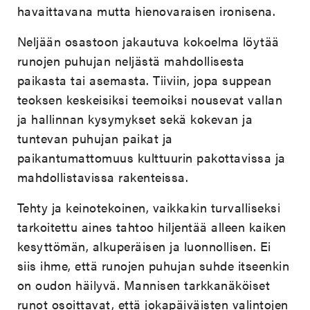
havaittavana mutta hienovaraisen ironisena.
Neljään osastoon jakautuva kokoelma löytää
runojen puhujan neljästä mahdollisesta
paikasta tai asemasta. Tiiviin, jopa suppean
teoksen keskeisiksi teemoiksi nousevat vallan
ja hallinnan kysymykset sekä kokevan ja
tuntevan puhujan paikat ja
paikantumattomuus kulttuurin pakottavissa ja
mahdollistavissa rakenteissa.
Tehty ja keinotekoinen, vaikkakin turvalliseksi
tarkoitettu aines tahtoo hiljentää alleen kaiken
kesyttömän, alkuperäisen ja luonnollisen. Ei
siis ihme, että runojen puhujan suhde itseenkin
on oudon häilyvä. Mannisen tarkkanäköiset
runot osoittavat, että jokapäiväisten valintojen