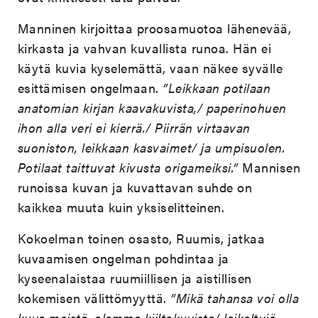
Manninen kirjoittaa proosamuotoa lähenevää,
kirkasta ja vahvan kuvallista runoa. Hän ei
käytä kuvia kyselemättä, vaan näkee syvälle
esittämisen ongelmaan.
”Leikkaan potilaan
anatomian kirjan kaavakuvista,/ paperinohuen
ihon alla veri ei kierrä./ Piirrän virtaavan
suoniston, leikkaan kasvaimet/ ja umpisuolen.
Potilaat taittuvat kivusta origameiksi.”
Mannisen
runoissa kuvan ja kuvattavan suhde on
kaikkea muuta kuin yksiselitteinen.
Kokoelman toinen osasto, Ruumis, jatkaa
kuvaamisen ongelman pohdintaa ja
kyseenalaistaa ruumiillisen ja aistillisen
kokemisen välittömyyttä.
”Mikä tahansa voi olla
kuva meistä, olemme kiiltokuvista/ leikeltyjä,