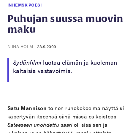
INHEMSK POESI
Puhujan suussa muovin
maku
NIINA HOLM
|
28.9.2009
Sydänfilmi
luotaa elämän ja kuoleman
kaltaisia vastavoimia.
Satu Mannisen
toinen runokokoelma näyttäisi
käpertyvän itseensä siinä missä esikoisteos
Sateeseen unohdettu saari
oli sisäisen ja
ulkoisen rajaa häivyttävää, moniulotteista