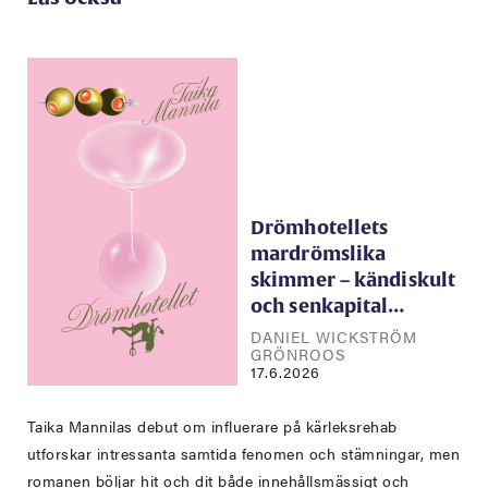
Drömhotellets
mardrömslika
skimmer – kändiskult
och senkapital…
DANIEL WICKSTRÖM
GRÖNROOS
17.6.2026
Taika Mannilas debut om influerare på kärleksrehab
utforskar intressanta samtida fenomen och stämningar, men
romanen böljar hit och dit både innehållsmässigt och