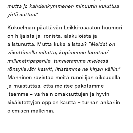
mutta jo kahdenkymmenen minuutin kuluttua
yhtä suttua.”
Kokoelman päättävän Leikki-osaston huumori
on hiljaista ja ironista, alakuloista ja
alistunutta. Mutta kuka alistaa?
”Meidät on
viivottimella mitattu, kopioimme luontoa/
millimetripaperille, tunnistamme mielessä
rönsyilevät/ kasvit, litistämme ne kirjan väliin.”
Manninen ravistaa meitä runoilijan oikeudella
ja muistuttaa, että me itse pakotamme
itsemme – varhain omaksuttujen ja hyvin
sisäistettyjen oppien kautta – turhan ankariin
olemisen malleihin.