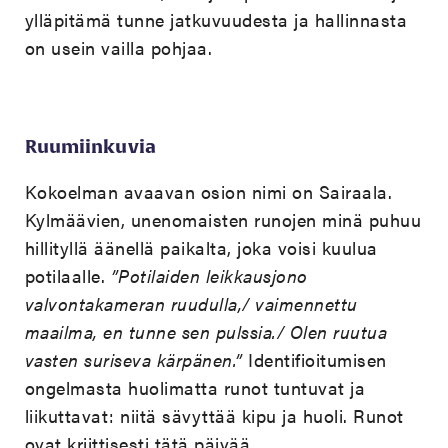
ylläpitämä tunne jatkuvuudesta ja hallinnasta
on usein vailla pohjaa.
Ruumiinkuvia
Kokoelman avaavan osion nimi on Sairaala.
Kylmäävien, unenomaisten runojen minä puhuu
hillityllä äänellä paikalta, joka voisi kuulua
potilaalle.
”Potilaiden leikkausjono
valvontakameran ruudulla,/ vaimennettu
maailma, en tunne sen pulssia./ Olen ruutua
vasten suriseva kärpänen.”
Identifioitumisen
ongelmasta huolimatta runot tuntuvat ja
liikuttavat: niitä sävyttää kipu ja huoli. Runot
ovat kriittisesti tätä päivää.