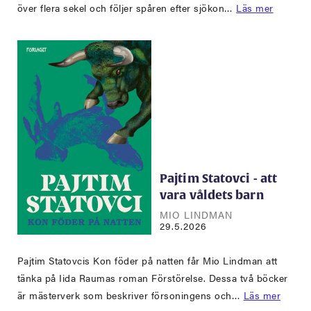
över flera sekel och följer spåren efter sjökon…
Läs mer
Pajtim Statovci - att
vara våldets barn
MIO LINDMAN
29.5.2026
Pajtim Statovcis Kon föder på natten får Mio Lindman att
tänka på Iida Raumas roman Förstörelse. Dessa två böcker
är mästerverk som beskriver försoningens och…
Läs mer