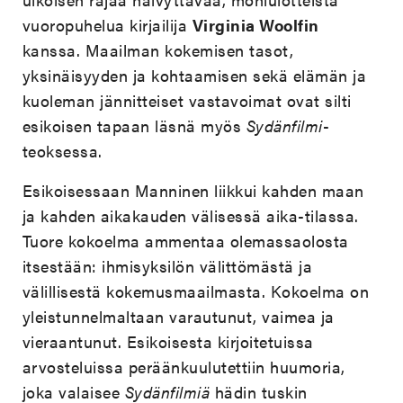
vuoropuhelua kirjailija
Virginia Woolfin
kanssa. Maailman kokemisen tasot,
yksinäisyyden ja kohtaamisen sekä elämän ja
kuoleman jännitteiset vastavoimat ovat silti
esikoisen tapaan läsnä myös
Sydänfilmi
-
teoksessa.
Esikoisessaan Manninen liikkui kahden maan
ja kahden aikakauden välisessä aika-tilassa.
Tuore kokoelma ammentaa olemassaolosta
itsestään: ihmisyksilön välittömästä ja
välillisestä kokemusmaailmasta. Kokoelma on
yleistunnelmaltaan varautunut, vaimea ja
vieraantunut. Esikoisesta kirjoitetuissa
arvosteluissa peräänkuulutettiin huumoria,
joka valaisee
Sydänfilmiä
hädin tuskin