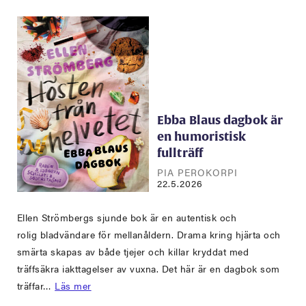
Ebba Blaus dagbok är
en humoristisk
fullträff
PIA PEROKORPI
22.5.2026
Ellen Strömbergs sjunde bok är en autentisk och
rolig bladvändare för mellanåldern. Drama kring hjärta och
smärta skapas av både tjejer och killar kryddat med
träffsäkra iakttagelser av vuxna. Det här är en dagbok som
träffar…
Läs mer