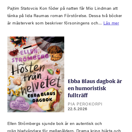
Pajtim Statovcis Kon föder på natten får Mio Lindman att
tänka på Iida Raumas roman Förstörelse. Dessa två böcker
är mästerverk som beskriver försoningens och…
Läs mer
Ebba Blaus dagbok är
en humoristisk
fullträff
PIA PEROKORPI
22.5.2026
Ellen Strömbergs sjunde bok är en autentisk och
rolig bladvändare för mellanåldern. Drama kring hjärta och