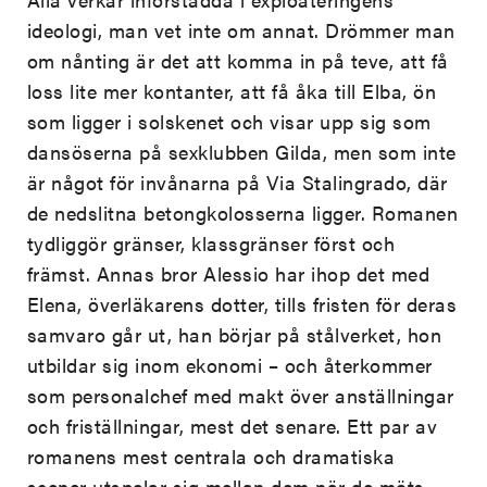
ideologi, man vet inte om annat. Drömmer man
om nånting är det att komma in på teve, att få
loss lite mer kontanter, att få åka till Elba, ön
som ligger i solskenet och visar upp sig som
dansöserna på sexklubben Gilda, men som inte
är något för invånarna på Via Stalingrado, där
de nedslitna betongkolosserna ligger. Romanen
tydliggör gränser, klassgränser först och
främst. Annas bror Alessio har ihop det med
Elena, överläkarens dotter, tills fristen för deras
samvaro går ut, han börjar på stålverket, hon
utbildar sig inom ekonomi – och återkommer
som personalchef med makt över anställningar
och friställningar, mest det senare. Ett par av
romanens mest centrala och dramatiska
scener utspelar sig mellan dem när de möts