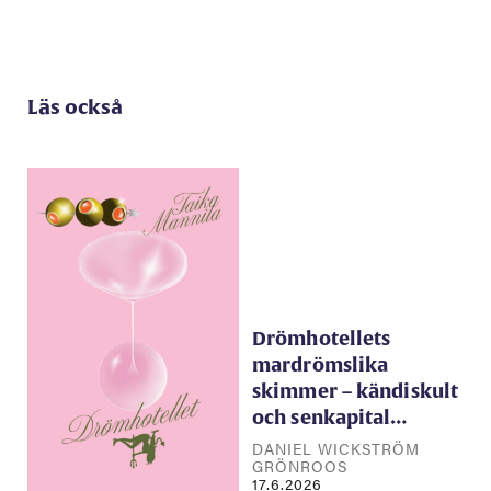
Läs också
Drömhotellets
mardrömslika
skimmer – kändiskult
och senkapital…
DANIEL WICKSTRÖM
GRÖNROOS
17.6.2026