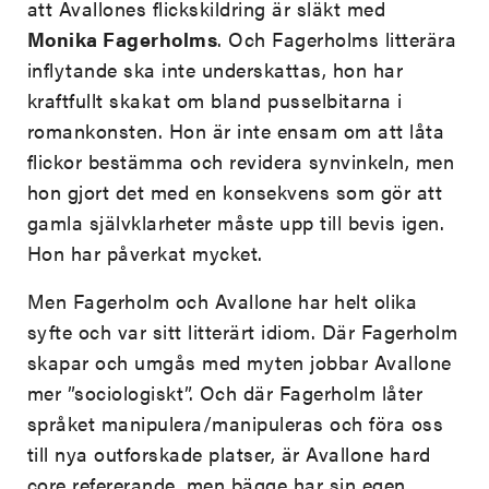
att Avallones flickskildring är släkt med
Monika Fagerholms
. Och Fagerholms litterära
inflytande ska inte underskattas, hon har
kraftfullt skakat om bland pusselbitarna i
romankonsten. Hon är inte ensam om att låta
flickor bestämma och revidera synvinkeln, men
hon gjort det med en konsekvens som gör att
gamla självklarheter måste upp till bevis igen.
Hon har påverkat mycket.
Men Fagerholm och Avallone har helt olika
syfte och var sitt litterärt idiom. Där Fagerholm
skapar och umgås med myten jobbar Avallone
mer ”sociologiskt”. Och där Fagerholm låter
språket manipulera/manipuleras och föra oss
till nya outforskade platser, är Avallone hard
core refererande, men bägge har sin egen