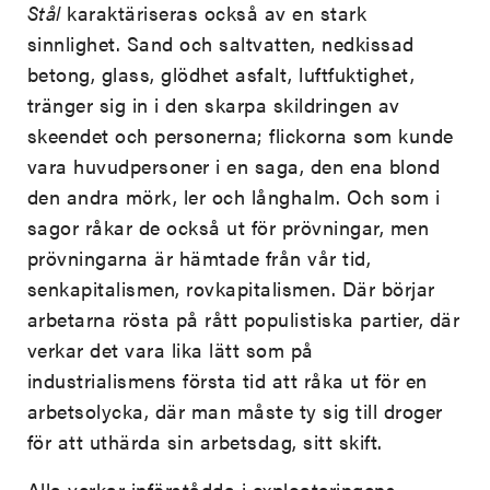
Stål
karaktäriseras också av en stark
sinnlighet. Sand och saltvatten, nedkissad
betong, glass, glödhet asfalt, luftfuktighet,
tränger sig in i den skarpa skildringen av
skeendet och personerna; flickorna som kunde
vara huvudpersoner i en saga, den ena blond
den andra mörk, ler och långhalm. Och som i
sagor råkar de också ut för prövningar, men
prövningarna är hämtade från vår tid,
senkapitalismen, rovkapitalismen. Där börjar
arbetarna rösta på rått populistiska partier, där
verkar det vara lika lätt som på
industrialismens första tid att råka ut för en
arbetsolycka, där man måste ty sig till droger
för att uthärda sin arbetsdag, sitt skift.
Alla verkar införstådda i exploateringens