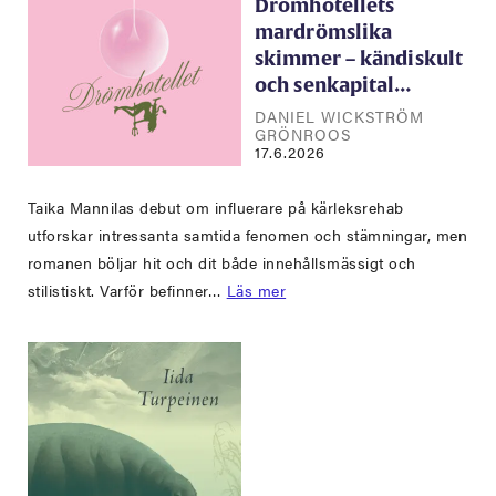
Drömhotellets
mardrömslika
skimmer – kändiskult
och senkapital…
DANIEL WICKSTRÖM
GRÖNROOS
17.6.2026
Taika Mannilas debut om influerare på kärleksrehab
utforskar intressanta samtida fenomen och stämningar, men
romanen böljar hit och dit både innehållsmässigt och
stilistiskt. Varför befinner…
Läs mer