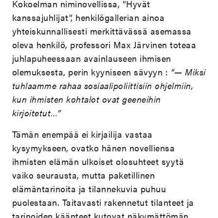
Kokoelman niminovellissa, ”Hyvät
kanssajuhlijat”, henkilögallerian ainoa
yhteiskunnallisesti merkittävässä asemassa
oleva henkilö, professori Max Järvinen toteaa
juhlapuheessaan avainlauseen ihmisen
olemuksesta, perin kyyniseen sävyyn :
”— Miksi
tuhlaamme rahaa sosiaalipoliittisiin ohjelmiin,
kun ihmisten kohtalot ovat geeneihin
kirjoitetut…”
Tämän enempää ei kirjailija vastaa
kysymykseen, ovatko hänen novelliensa
ihmisten elämän ulkoiset olosuhteet syytä
vaiko seurausta, mutta paketillinen
elämäntarinoita ja tilannekuvia puhuu
puolestaan. Taitavasti rakennetut tilanteet ja
tarinoiden käänteet kutovat näkymättömän