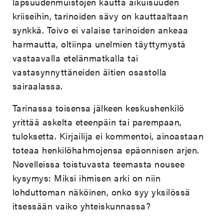
lapsuudenmuistojen kautta aikuisuuden
kriiseihin, tarinoiden sävy on kauttaaltaan
synkkä. Toivo ei valaise tarinoiden ankeaa
harmautta, oltiinpa unelmien täyttymystä
vastaavalla etelänmatkalla tai
vastasynnyttäneiden äitien osastolla
sairaalassa.
Tarinassa toisensa jälkeen keskushenkilö
yrittää askelta eteenpäin tai parempaan,
tuloksetta. Kirjailija ei kommentoi, ainoastaan
toteaa henkilöhahmojensa epäonnisen arjen.
Novelleissa toistuvasta teemasta nousee
kysymys: Miksi ihmisen arki on niin
lohduttoman näköinen, onko syy yksilössä
itsessään vaiko yhteiskunnassa?