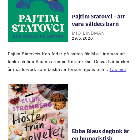
Pajtim Statovci - att
vara våldets barn
MIO LINDMAN
29.5.2026
Pajtim Statovcis Kon föder på natten får Mio Lindman att
tänka på Iida Raumas roman Förstörelse. Dessa två böcker
är mästerverk som beskriver försoningens och…
Läs mer
Ebba Blaus dagbok är
en humoristisk