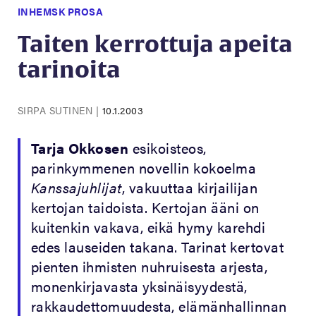
INHEMSK PROSA
Taiten kerrottuja apeita
tarinoita
SIRPA SUTINEN
|
10.1.2003
Tarja Okkosen
esikoisteos,
parinkymmenen novellin kokoelma
Kanssajuhlijat
, vakuuttaa kirjailijan
kertojan taidoista. Kertojan ääni on
kuitenkin vakava, eikä hymy karehdi
edes lauseiden takana. Tarinat kertovat
pienten ihmisten nuhruisesta arjesta,
monenkirjavasta yksinäisyydestä,
rakkaudettomuudesta, elämänhallinnan