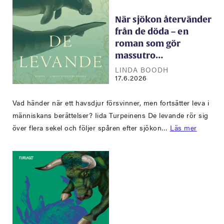
När sjökon återvänder
från de döda – en
roman som gör
massutro…
LINDA BOODH
17.6.2026
Vad händer när ett havsdjur försvinner, men fortsätter leva i
människans berättelser? Iida Turpeinens De levande rör sig
över flera sekel och följer spåren efter sjökon…
Läs mer