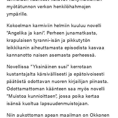
myötätunnon verkon henkilöhahmojen
ympärille.
Kokoelman karmiviin helmiin kuuluu novelli
”Angelika ja kani”. Perheen junamatkasta,
krapulaisen tyranni-isän ja pikkutytön
leikkikanin aiheuttamasta episodista kasvaa
kannanotto naisen asemasta perheessä.
Novellissa ”Yksinäinen susi” kerrotaan
kustantajalta kärsivällisesti ja epätoivoisesti
päätöstä odottavan nuoren kirjailijan piinasta.
Odottamattoman käänteen saa myös novelli
”Muistoa kunnioittaen”, jossa poika kertaa
isänsä kuoltua lapsuudenmuistojaan.
Niin aukottoman apean maailman on Okkonen