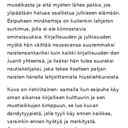
muodikasta ja sitä myöten lähes pakko, jos
ylipäätään haluaa osallistua julkiseen elämään.
Esipuheen minäkertoja on kuitenkin lahjaton
surkimus, jolla ei ole kiinnostavia
ominaisuuksia. Kirjallisuuden ja julkisuuden
myötä hän väittää nousevansa suuremmaksi
naistensankariksi kuin kaikki kirjallisuuden don
Juanit yhteensä, ja lisäksi hän tulee suureksi
nautiskelijaksi, joka tekee itselleen patjan
naisten hänelle lahjoittamista hiuskiehkuroista.
Kuva on ristiriitainen: samalla kun esipuhe käy
oman aikansa kirjallisen kulttuurin ja sen
muotioikkujen kimppuun, se luo kuvan
dandytyypistä, jolle tyyli käy ennen kaikkea,
varsinkin ennen hyötyä ja merkitystä.