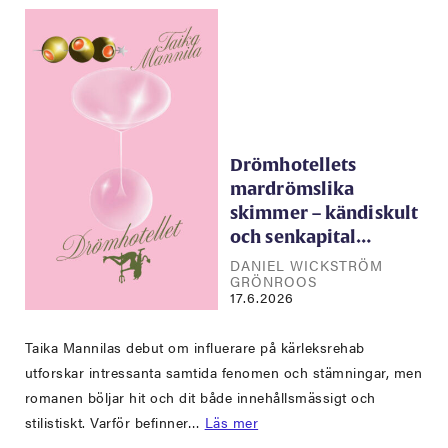
Drömhotellets
mardrömslika
skimmer – kändiskult
och senkapital…
DANIEL WICKSTRÖM
GRÖNROOS
17.6.2026
Taika Mannilas debut om influerare på kärleksrehab
utforskar intressanta samtida fenomen och stämningar, men
romanen böljar hit och dit både innehållsmässigt och
stilistiskt. Varför befinner…
Läs mer