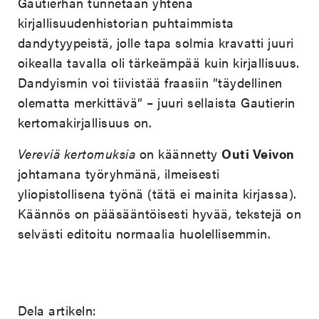
Gautierhan tunnetaan yhtenä
kirjallisuudenhistorian puhtaimmista
dandytyypeistä, jolle tapa solmia kravatti juuri
oikealla tavalla oli tärkeämpää kuin kirjallisuus.
Dandyismin voi tiivistää fraasiin ”täydellinen
olematta merkittävä” – juuri sellaista Gautierin
kertomakirjallisuus on.
Vereviä kertomuksia
on käännetty
Outi Veivon
johtamana työryhmänä, ilmeisesti
yliopistollisena työnä (tätä ei mainita kirjassa).
Käännös on pääsääntöisesti hyvää, tekstejä on
selvästi editoitu normaalia huolellisemmin.
Dela artikeln: