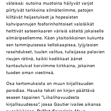
väleissä: outoina muotoina häilyvät varjot
piirtyivät tarkkoina silmäteriimme, patojen
kiiltävät heijastukset ja hopeaisten
kahvipannujen fosforinhohtoiset valoläikät
heittivät sateenkaaren värisiä säteitä jokaiselle
silmäripsellemme. Käen yksitoikkoinen kukunta
sen tammipuisessa kellokaapissa, lyijylasien
rasahdukset, tuulen valitus, tulisijassa palavien
risujen rätinä, kaikki kodikkaat äänet
kantautuivat korviimme kirkkaina, jokainen
tuoden oman viestinsä.
Osa kertomuksista on muun kirjallisuuden
parodiaa. Hauska teksti on kirjan päättävä
esseen tapainen ”Liikalihavuudesta
kirjallisuudessa”, jossa Gautier ivailee aikansa
suosikkikirjan,
Brillat-Savarinin
Maun