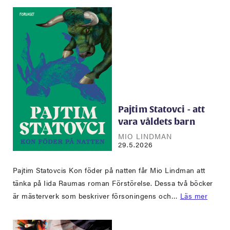
Pajtim Statovci - att
vara våldets barn
MIO LINDMAN
29.5.2026
Pajtim Statovcis Kon föder på natten får Mio Lindman att
tänka på Iida Raumas roman Förstörelse. Dessa två böcker
är mästerverk som beskriver försoningens och…
Läs mer