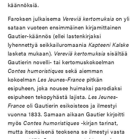
käännöksiä.
Faroksen julkaisema
Vereviä kertomuksia
on yli
sataan vuoteen ensimmäinen kirjamittainen
Gautier-käännös (ellei lastenkirjaksi
lyhennettyä seikkailuromaania
Kapteeni Kalske
lasketa mukaan).
Vereviä kertomuksia
sisältää
Gautierin novelli- tai kertomuskokoelman
Contes humoristiques
sekä aiemman
kokoelman
Les Jeunes-France
pitkän
esipuheen, joka nousee huimaksi parodiaksi
esipuheen tekopyhästä lajista.
Les Jeunes-
France
oli Gautierin esikoisteos ja ilmestyi
vuonna 1833. Samaan aikaan Gautier kirjoitti
myös
Contes humoristiques
-kirjan tarinat,
mutta itsenäisenä teoksena se ilmestyi vasta