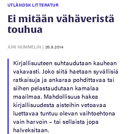
UTLÄNDSK LITTERATUR
Ei mitään vähäveristä
touhua
JURI NUMMELIN
|
26.9.2014
Kirjallisuuteen suhtaudutaan kauhean
vakavasti. Joko siitä haetaan syvällisiä
ratkaisuja ja ankaraa pohdittavaa tai
siihen pelastaudutaan kamalaa
maailmaa. Mahdollisuus hakea
kirjallisuudesta aisteihin vetoavaa
luettavaa tuntuu olevan vaihtoehtona
vain harvoin – tai sellaista jopa
halveksitaan.