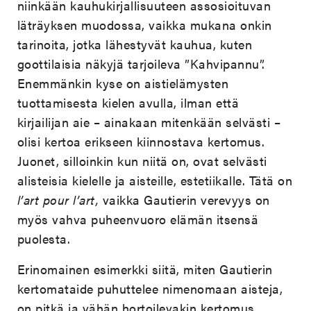
niinkään kauhukirjallisuuteen assosioituvan
läträyksen muodossa, vaikka mukana onkin
tarinoita, jotka lähestyvät kauhua, kuten
goottilaisia näkyjä tarjoileva ”Kahvipannu”.
Enemmänkin kyse on aistielämysten
tuottamisesta kielen avulla, ilman että
kirjailijan aie – ainakaan mitenkään selvästi –
olisi kertoa erikseen kiinnostava kertomus.
Juonet, silloinkin kun niitä on, ovat selvästi
alisteisia kielelle ja aisteille, estetiikalle. Tätä on
l’art pour l’art,
vaikka Gautierin verevyys on
myös vahva puheenvuoro elämän itsensä
puolesta.
Erinomainen esimerkki siitä, miten Gautierin
kertomataide puhuttelee nimenomaan aisteja,
on pitkä ja vähän hortoilevakin kertomus