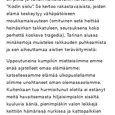
”Kodin sielu”. Se kertoo rakastavaisista, joiden
elämä keskeytyy vähäpätöiseen
moukkamaisuuteen (omituinen setä heittää
heinäsirkan takkatuleen, seurauksena koko
perhettä koskeva tragedia). Tarinan alussa
minäkertoja muistelee rakkauden puhkeamista
ja sen aiheuttamaa aistien terävöitymistä:
Uppoutuneina kumpikin mietteisiimme emme
enää ajatelleet omaa elämäämme;
katsellessamme elämää ulkopuolellamme
olimme unohtaneet oman olemassaolomme.
Kuitenkaan tuo hurmioitunut olotila ei estänyt
meitä havaitsemasta hiljaisimpiakin sisältä
kuuluvia ääniä, pienimpiäkin valon leikkejä
keittiön hämärissä nurkissa ja kattopalkkien