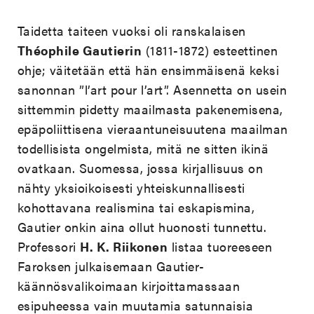
Taidetta taiteen vuoksi oli ranskalaisen
Théophile Gautierin
(1811-1872) esteettinen
ohje; väitetään että hän ensimmäisenä keksi
sanonnan ”l’art pour l’art”. Asennetta on usein
sittemmin pidetty maailmasta pakenemisena,
epäpoliittisena vieraantuneisuutena maailman
todellisista ongelmista, mitä ne sitten ikinä
ovatkaan. Suomessa, jossa kirjallisuus on
nähty yksioikoisesti yhteiskunnallisesti
kohottavana realismina tai eskapismina,
Gautier onkin aina ollut huonosti tunnettu.
Professori
H. K. Riikonen
listaa tuoreeseen
Faroksen julkaisemaan Gautier-
käännösvalikoimaan kirjoittamassaan
esipuheessa vain muutamia satunnaisia