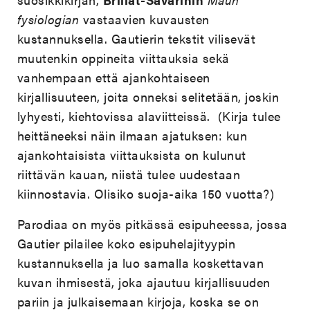
fysiologian
vastaavien kuvausten
kustannuksella. Gautierin tekstit vilisevät
muutenkin oppineita viittauksia sekä
vanhempaan että ajankohtaiseen
kirjallisuuteen, joita onneksi selitetään, joskin
lyhyesti, kiehtovissa alaviitteissä. (Kirja tulee
heittäneeksi näin ilmaan ajatuksen: kun
ajankohtaisista viittauksista on kulunut
riittävän kauan, niistä tulee uudestaan
kiinnostavia. Olisiko suoja-aika 150 vuotta?)
Parodiaa on myös pitkässä esipuheessa, jossa
Gautier pilailee koko esipuhelajityypin
kustannuksella ja luo samalla koskettavan
kuvan ihmisestä, joka ajautuu kirjallisuuden
pariin ja julkaisemaan kirjoja, koska se on