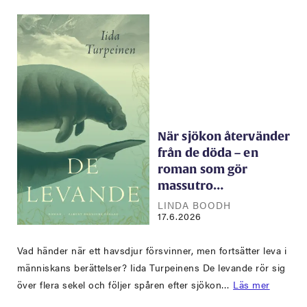
När sjökon återvänder
från de döda – en
roman som gör
massutro…
LINDA BOODH
17.6.2026
Vad händer när ett havsdjur försvinner, men fortsätter leva i
människans berättelser? Iida Turpeinens De levande rör sig
över flera sekel och följer spåren efter sjökon…
Läs mer