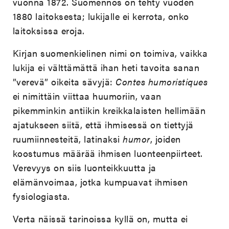
vuonna 1872. Suomennos on tehty vuoden
1880 laitoksesta; lukijalle ei kerrota, onko
laitoksissa eroja.
Kirjan suomenkielinen nimi on toimiva, vaikka
lukija ei välttämättä ihan heti tavoita sanan
”verevä” oikeita sävyjä:
Contes humoristiques
ei nimittäin viittaa huumoriin, vaan
pikemminkin antiikin kreikkalaisten hellimään
ajatukseen siitä, että ihmisessä on tiettyjä
ruumiinnesteitä, latinaksi
humor
, joiden
koostumus määrää ihmisen luonteenpiirteet.
Verevyys on siis luonteikkuutta ja
elämänvoimaa, jotka kumpuavat ihmisen
fysiologiasta.
Verta näissä tarinoissa kyllä on, mutta ei