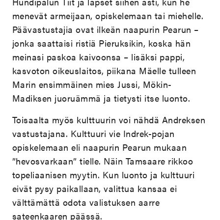
Hundipalun Tiit ja lapset siihen asti, kun he
menevät armeijaan, opiskelemaan tai miehelle.
Päävastustajia ovat ilkeän naapurin Pearun –
jonka saattaisi ristiä Pieruksikin, koska hän
meinasi paskoa kaivoonsa – lisäksi pappi,
kasvoton oikeuslaitos, piikana Mäelle tulleen
Marin ensimmäinen mies Jussi, Mökin-
Madiksen juoruämmä ja tietysti itse luonto.
Toisaalta myös kulttuurin voi nähdä Andreksen
vastustajana. Kulttuuri vie Indrek-pojan
opiskelemaan eli naapurin Pearun mukaan
”hevosvarkaan” tielle. Näin Tamsaare rikkoo
topeliaanisen myytin. Kun luonto ja kulttuuri
eivät pysy paikallaan, valittua kansaa ei
välttämättä odota valistuksen aarre
sateenkaaren päässä.