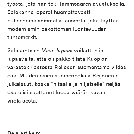
työstä, jota hän teki Tammsaaren avustuksella.
Salokannel operoi huomattavasti
puheenomaisemmalla lauseella, joka täyttää
modernismin pakottoman luontevuuden
tuntomerkit.
Salokantelen
Maan lupaus
vaikutti niin
lupaavalta, että oli pakko tilata Kuopion
varastokirjastosta Reijosen suomentama viides
osa. Muiden osien suomennoksia Reijonen ei
julkaissut, koska ”hitaalle ja hiljaiselle” neljäs
osa olisi saattanut luoda väärän kuvan
virolaisesta.
Dela artikeln: