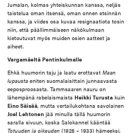
Jumalan, kolmas yhteiskunnan kanssa, neljäs
taistelua oman itsensä, oman onnen etsinnän
kanssa, ja viides osa kuvaa resignaatiota tosin
niin, että päällimmäiseen näkökulmaan
kietoutuvat myös muiden osien aatteet ja
aiheet.
Vargamäeltä Pentinkulmalle
Ehkä huumorin taju ja laatu erottavat
Maan
lupausta
eniten suomalaisittain junnaavasta
eeposproosasta. Tammsaaren nauru on
lähempänä rabelaismaista
Heikki Turusta
kuin
Eino Säisää
, mutta vertailukohtana savolainen
Joel Lehtonen
jää minulla tällä huumorin
saralla sivuun, koska Salokannel kääntää
Totuuden ja oikeuden
(1926 – 1933) hämeeksi,