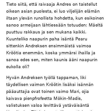
Tieto siitä, että raivaaja Andres on taistellut
oikean asian puolesta, ei luo viljelijän elämän
iltaan ylevän runollista hohdetta, kun esikoinen
sanoo armeijaan lähtiessään totuuden: Mäeltä
puuttuu rakkaus ja sen mukana kaikki.
Kuunteliko naapurin paha isäntä Pearu
sittenkin Andreksen ensimmäistä vaimoa
Krõõtia enemmän, koska ymmärsi ihailla ja
sanoa edes sen, miten kaunis ääni naapurin
eukolla oli?
Hyvän Andreksen työllä tappaman, liki
täydellisen vaimon Krõõtin lisäksi isännän
pääauttajia ovat toinen vaimo Mari, ojia
kaivava pienpfrofeetta Mökin-Madis,
valistuksen valoa levittävä ystäväisäntä