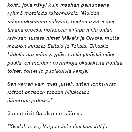
kohti, jolla näkyi kuin maahan painuneena
ryhmä mataloita rakennuksia. ’Meidän
rakennuksemme näkyvät, toisten ovat mäen
takana orossa, notkossa; siitäpä niillä onkin
rahvaan suussa nimet Mäkelä ja Orkola, mutta
moision kirjassa Esitalo ja Takala. Oikealla
kädellä tuo mäntytypäs, tuolla ylhäällä mäen
päällä, on meidän: ikivanhoja oksakkaita honkia
toiset, toiset jo puolikuivia keloja.’
Sen verran vain mies jutteli, sitten lonksuivat
rattaat entiseen tapaan hiljaisessa
äänettömyydessä.”
Samat rivit Salokannel käänsi:
”’Siellähän se, Vargamäe’, mies lausahti ja