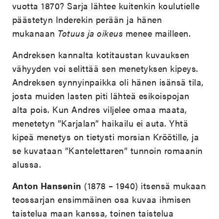
vuotta 1870? Sarja lähtee kuitenkin koulutielle
päästetyn Inderekin perään ja hänen
mukanaan
Totuus ja oikeus
menee mailleen.
Andreksen kannalta kotitaustan kuvauksen
vähyyden voi selittää sen menetyksen kipeys.
Andreksen synnyinpaikka oli hänen isänsä tila,
josta muiden lasten piti lähteä esikoispojan
alta pois. Kun Andres viljelee omaa maata,
menetetyn ”Karjalan” haikailu ei auta. Yhtä
kipeä menetys on tietysti morsian Krõõtille, ja
se kuvataan ”Kantelettaren” tunnoin romaanin
alussa.
Anton Hansenin
(1878 – 1940) itsensä mukaan
teossarjan ensimmäinen osa kuvaa ihmisen
taistelua maan kanssa, toinen taistelua