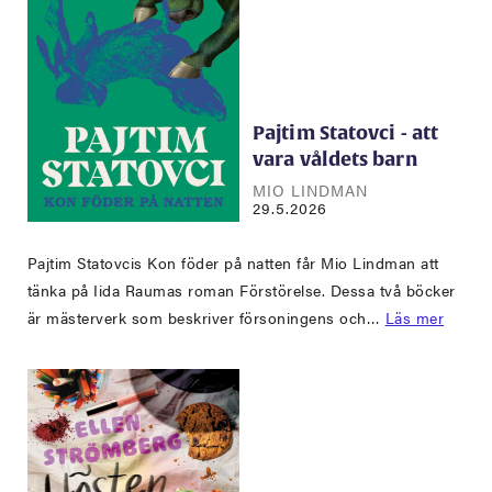
Pajtim Statovci - att
vara våldets barn
MIO LINDMAN
29.5.2026
Pajtim Statovcis Kon föder på natten får Mio Lindman att
tänka på Iida Raumas roman Förstörelse. Dessa två böcker
är mästerverk som beskriver försoningens och…
Läs mer