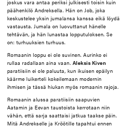
joskus vara antaa periksi julkisesti toisin kuin
päähenkilö Andreksella. Hän on Job, joka
keskustelee yksin jumalansa kanssa eikä löydä
vastausta. Jumala on luovuttanut hänelle
tehtävän, ja hän lunastaa lopputuloksen. Se
on: turhuuksien turhuus.
Romaanin loppu ei ole suvinen. Aurinko ei
rullaa radallaan aina vaan.
Aleksis Kiven
paratiisiin ei ole paluuta, kun ikuisen epäilyn
käärme luikerteli kokeilemaan modernin
ihmisen ja tässä hiukan myös romaanin rajoja.
Romaanin alussa paratiisiin saapuvien
Aatamin ja Eevan taustoista kerrotaan niin
vähän, että sarja saattaisi jatkua taakse päin.
Mitä Andrekselle ja Krõõtille tapahtui ennen