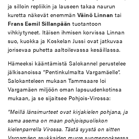
ja silloin repliikin ja lauseen takaa naurun
kuretta näkevät enemmän
Väinö Linnan
tai
Frans Eemil Sillanpään
tuotantoon
vihkiytyneet. Itäisen ihmisen korvissa Linnan
suo, kuokka ja Koskelan Jussi ovat jatkuvaa
jorisevaa puhetta aaltoilevassa kesäillassa.
Hämeeksi kääntämistä Salokannel perustelee
jälkisanoissa ”Pentinkulmalta Vargamäelle”.
Salokanteleen mukaan Tammsaare loi
Vargamäen miljöön oman lapsuudenkotinsa
mukaan, ja se sijaitsee Pohjois-Virossa:
”Meillä länsimurteet ovat kirjakielen pohjana, ja
sama asema on maan pohjoispuoliskon
kielenparrella Virossa. Tästä syystä on sitten
Vargamäen asukkaiden murre suomennoksessa