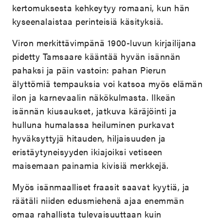
kertomuksesta kehkeytyy romaani, kun hän
kyseenalaistaa perinteisiä käsityksiä.
Viron merkittävimpänä 1900-luvun kirjailijana
pidetty Tamsaare kääntää hyvän isännän
pahaksi ja päin vastoin: pahan Pierun
älyttömiä tempauksia voi katsoa myös elämän
ilon ja karnevaalin näkökulmasta. Ilkeän
isännän kiusaukset, jatkuva käräjöinti ja
hulluna humalassa heiluminen purkavat
hyväksyttyjä hitauden, hiljaisuuden ja
eristäytyneisyyden ikiajoiksi vetiseen
maisemaan painamia kivisiä merkkejä.
Myös isänmaalliset fraasit saavat kyytiä, ja
räätäli niiden edusmiehenä ajaa enemmän
omaa rahallista tulevaisuuttaan kuin