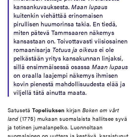
kansankuvauksesta.
Maan lupaus
kuitenkin viehättää erinomaisen
pirullisen huumorinsa takia. En tiedä,
miten pätevä Tammsaaren näkemys
kansastaan on. Toivottavasti viisiosainen
romaanisarja
Totuus ja oikeus
ei ole
pelkästään yritys kansakunnan linjaksi,
sillä ensimmäisessä osassa
Maan lupaus
on oraalla laajempi näkemys ihmisen
kovin pienestä mahdollisuudesta elää ja
viljellä tätä ainutta maata.
Satusetä
Topeliuksen
kirjan
Boken om vårt
land
(1775) mukaan suomalaista hallitsee syvä
ja totinen jumalanpelko. Luonnoltaan
suomalainen on uuttera ja kestävä, karaistunut