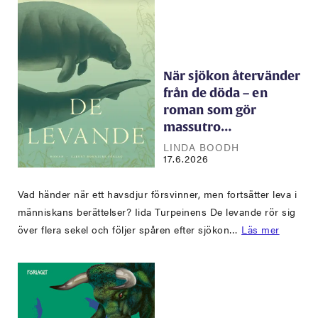
När sjökon återvänder
från de döda – en
roman som gör
massutro…
LINDA BOODH
17.6.2026
Vad händer när ett havsdjur försvinner, men fortsätter leva i
människans berättelser? Iida Turpeinens De levande rör sig
över flera sekel och följer spåren efter sjökon…
Läs mer