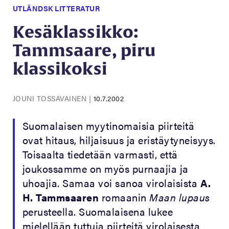
UTLÄNDSK LITTERATUR
Kesäklassikko:
Tammsaare, piru
klassikoksi
JOUNI TOSSAVAINEN
|
10.7.2002
Suomalaisen myytinomaisia piirteitä
ovat hitaus, hiljaisuus ja eristäytyneisyys.
Toisaalta tiedetään varmasti, että
joukossamme on myös purnaajia ja
uhoajia. Samaa voi sanoa virolaisista
A.
H. Tammsaaren
romaanin
Maan lupaus
perusteella. Suomalaisena lukee
mielellään tuttuja piirteitä virolaisesta