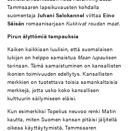
Tammsaaren lapsikuvausten kohdalla
suomentaja
Juhani Salokannel
viittaa
Eino
Säisän
romaanisarjaan
Kukkivat roudan maat
.
Pirun älyttömiä tempauksia
Kaiken kaikkiaan luulisin, että suomalaisen
lukijan on helppo samaistua
Maan lupauksen
tarinaan. Tämä samaistuminen on kansallisten
ikonien toimivuuden edellytys. Kansallisten
merkkien on tuotettava toisia samankaltaisia
merkkejä, jotta usko koko kansallisen
kulttuurin säilymiseen eläisi.
Kun esimerkiksi Topelius neuvoo renki Matin
kautta, miten Suomen kansan pitäisi jäljitellä
oikeaa käyttäytymistä, Tammsaaren