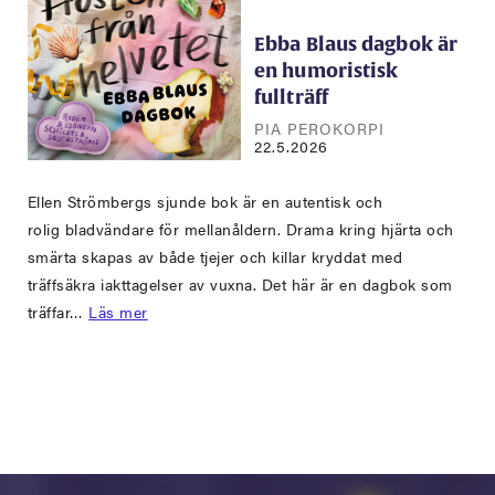
Ebba Blaus dagbok är
en humoristisk
fullträff
PIA PEROKORPI
22.5.2026
Ellen Strömbergs sjunde bok är en autentisk och
rolig bladvändare för mellanåldern. Drama kring hjärta och
smärta skapas av både tjejer och killar kryddat med
träffsäkra iakttagelser av vuxna. Det här är en dagbok som
träffar…
Läs mer