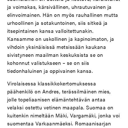
ja voimakas, kärsivällinen, uhrautuvainen ja
elinvoimainen. Hän on myös rauhallinen mutta
urhoollinen ja sotakuntoinen, siis sitkeä ja
itsepintainen kansa valloitettunakin.
Kansamme on uskollinen ja kapinoimaton, ja
vihdoin yksinäisissä metsissään kaukana
sivistyneen maailman keskuksista se on
kohonnut valistukseen – se on siis
tiedonhaluinen ja oppivainen kansa.
Virolaisessa klassikkokertomuksessa
päähenkilö on Andres, terässilmäinen mies,
jolle topeliaanisen elämäntehtävän antaa
velaksi ostettu vetinen maapala. Suomaa on
kuitenkin nimeltään Mäki, Vargamäki, jonka voi
suomentaa Varkaanmäeksi. Romaanisarjan