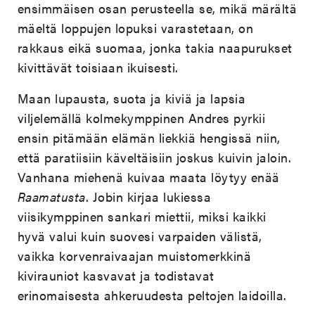
ensimmäisen osan perusteella se, mikä märältä
mäeltä loppujen lopuksi varastetaan, on
rakkaus eikä suomaa, jonka takia naapurukset
kivittävät toisiaan ikuisesti.
Maan lupausta, suota ja kiviä ja lapsia
viljelemällä kolmekymppinen Andres pyrkii
ensin pitämään elämän liekkiä hengissä niin,
että paratiisiin käveltäisiin joskus kuivin jaloin.
Vanhana miehenä kuivaa maata löytyy enää
Raamatusta
. Jobin kirjaa lukiessa
viisikymppinen sankari miettii, miksi kaikki
hyvä valui kuin suovesi varpaiden välistä,
vaikka korvenraivaajan muistomerkkinä
kivirauniot kasvavat ja todistavat
erinomaisesta ahkeruudesta peltojen laidoilla.