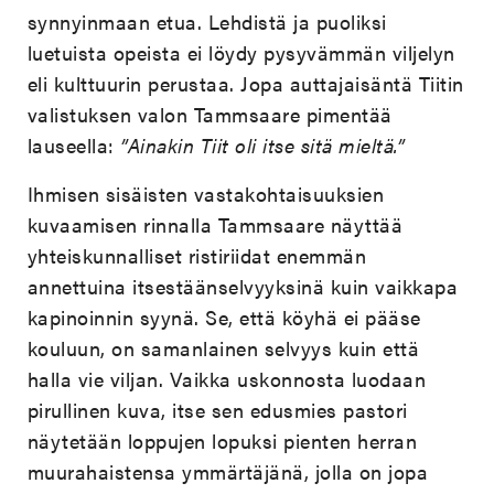
synnyinmaan etua. Lehdistä ja puoliksi
luetuista opeista ei löydy pysyvämmän viljelyn
eli kulttuurin perustaa. Jopa auttajaisäntä Tiitin
valistuksen valon Tammsaare pimentää
lauseella:
”Ainakin Tiit oli itse sitä mieltä.”
Ihmisen sisäisten vastakohtaisuuksien
kuvaamisen rinnalla Tammsaare näyttää
yhteiskunnalliset ristiriidat enemmän
annettuina itsestäänselvyyksinä kuin vaikkapa
kapinoinnin syynä. Se, että köyhä ei pääse
kouluun, on samanlainen selvyys kuin että
halla vie viljan. Vaikka uskonnosta luodaan
pirullinen kuva, itse sen edusmies pastori
näytetään loppujen lopuksi pienten herran
muurahaistensa ymmärtäjänä, jolla on jopa