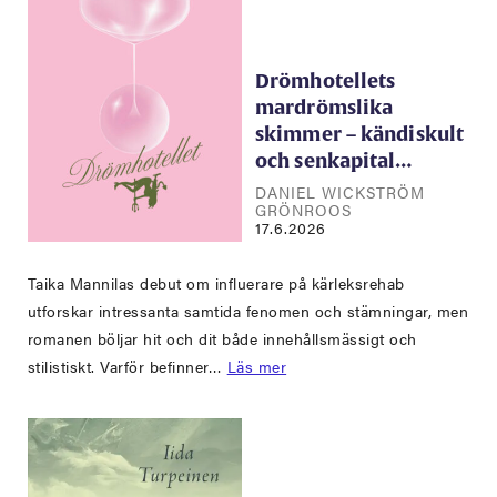
Drömhotellets
mardrömslika
skimmer – kändiskult
och senkapital…
DANIEL WICKSTRÖM
GRÖNROOS
17.6.2026
Taika Mannilas debut om influerare på kärleksrehab
utforskar intressanta samtida fenomen och stämningar, men
romanen böljar hit och dit både innehållsmässigt och
stilistiskt. Varför befinner…
Läs mer