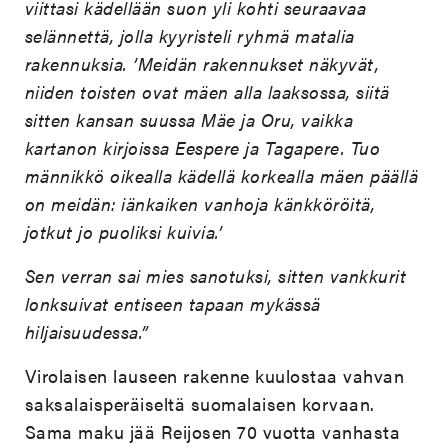
viittasi kädellään suon yli kohti seuraavaa
selännettä, jolla kyyristeli ryhmä matalia
rakennuksia. ’Meidän rakennukset näkyvät,
niiden toisten ovat mäen alla laaksossa, siitä
sitten kansan suussa Mäe ja Oru, vaikka
kartanon kirjoissa Eespere ja Tagapere. Tuo
männikkö oikealla kädellä korkealla mäen päällä
on meidän: iänkaiken vanhoja känkköröitä,
jotkut jo puoliksi kuivia.’
Sen verran sai mies sanotuksi, sitten vankkurit
lonksuivat entiseen tapaan mykässä
hiljaisuudessa.”
Virolaisen lauseen rakenne kuulostaa vahvan
saksalaisperäiseltä suomalaisen korvaan.
Sama maku jää Reijosen 70 vuotta vanhasta