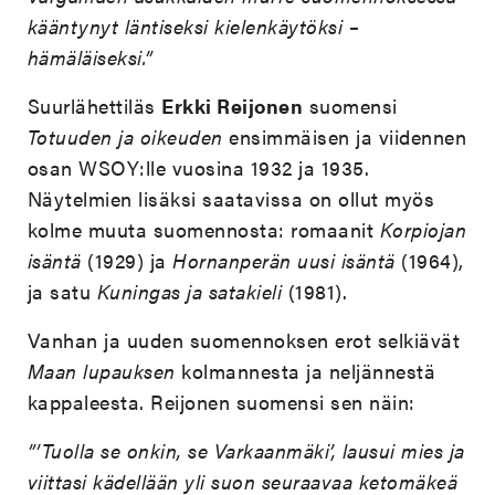
kääntynyt läntiseksi kielenkäytöksi –
hämäläiseksi.”
Suurlähettiläs
Erkki Reijonen
suomensi
Totuuden ja oikeuden
ensimmäisen ja viidennen
osan WSOY:lle vuosina 1932 ja 1935.
Näytelmien lisäksi saatavissa on ollut myös
kolme muuta suomennosta: romaanit
Korpiojan
isäntä
(1929) ja
Hornanperän uusi isäntä
(1964),
ja satu
Kuningas ja satakieli
(1981).
Vanhan ja uuden suomennoksen erot selkiävät
Maan lupauksen
kolmannesta ja neljännestä
kappaleesta. Reijonen suomensi sen näin:
”’Tuolla se onkin, se Varkaanmäki’, lausui mies ja
viittasi kädellään yli suon seuraavaa ketomäkeä