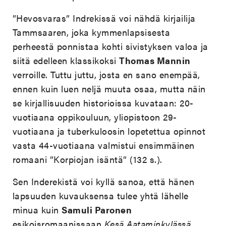
”Hevosvaras” Indrekissä voi nähdä kirjailija
Tammsaaren, joka kymmenlapsisesta
perheestä ponnistaa kohti sivistyksen valoa ja
siitä edelleen klassikoksi
Thomas Mannin
verroille. Tuttu juttu, josta en sano enempää,
ennen kuin luen neljä muuta osaa, mutta näin
se kirjallisuuden historioissa kuvataan: 20-
vuotiaana oppikouluun, yliopistoon 29-
vuotiaana ja tuberkuloosin lopetettua opinnot
vasta 44-vuotiaana valmistui ensimmäinen
romaani ”Korpiojan isäntä” (132 s.).
Sen Inderekistä voi kyllä sanoa, että hänen
lapsuuden kuvauksensa tulee yhtä lähelle
minua kuin
Samuli Paronen
esikoisromaanissaan
Kesä Aataminkylässä
.