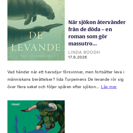
När sjökon återvänder
från de döda – en
roman som gör
massutro…
LINDA BOODH
17.6.2026
Vad händer när ett havsdjur försvinner, men fortsätter leva i
människans berättelser? Iida Turpeinens De levande rör sig
över flera sekel och följer spåren efter sjökon…
Läs mer