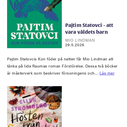
Pajtim Statovci - att
vara våldets barn
MIO LINDMAN
29.5.2026
Pajtim Statovcis Kon föder på natten får Mio Lindman att
tänka på Iida Raumas roman Förstörelse. Dessa två böcker
är mästerverk som beskriver försoningens och…
Läs mer