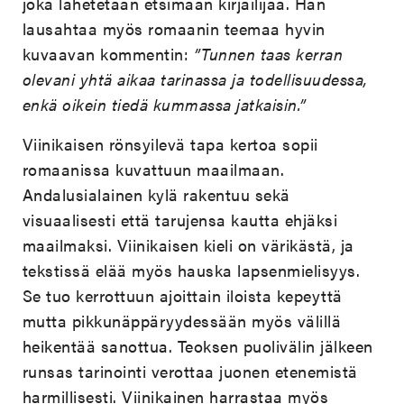
joka lähetetään etsimään kirjailijaa. Hän
lausahtaa myös romaanin teemaa hyvin
kuvaavan kommentin:
”Tunnen taas kerran
olevani yhtä aikaa tarinassa ja todellisuudessa,
enkä oikein tiedä kummassa jatkaisin.”
Viinikaisen rönsyilevä tapa kertoa sopii
romaanissa kuvattuun maailmaan.
Andalusialainen kylä rakentuu sekä
visuaalisesti että tarujensa kautta ehjäksi
maailmaksi. Viinikaisen kieli on värikästä, ja
tekstissä elää myös hauska lapsenmielisyys.
Se tuo kerrottuun ajoittain iloista kepeyttä
mutta pikkunäppäryydessään myös välillä
heikentää sanottua. Teoksen puolivälin jälkeen
runsas tarinointi verottaa juonen etenemistä
harmillisesti. Viinikainen harrastaa myös