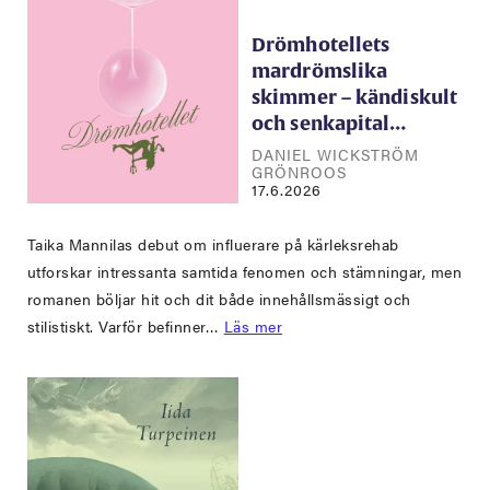
Drömhotellets
mardrömslika
skimmer – kändiskult
och senkapital…
DANIEL WICKSTRÖM
GRÖNROOS
17.6.2026
Taika Mannilas debut om influerare på kärleksrehab
utforskar intressanta samtida fenomen och stämningar, men
romanen böljar hit och dit både innehållsmässigt och
stilistiskt. Varför befinner…
Läs mer