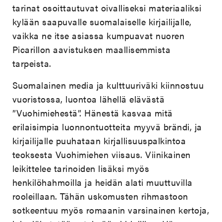
tarinat osoittautuvat oivalliseksi materiaaliksi
kylään saapuvalle suomalaiselle kirjailijalle,
vaikka ne itse asiassa kumpuavat nuoren
Picarillon aavistuksen maallisemmista
tarpeista.
Suomalainen media ja kulttuuriväki kiinnostuu
vuoristossa, luontoa lähellä elävästä
”Vuohimiehestä”. Hänestä kasvaa mitä
erilaisimpia luonnontuotteita myyvä brändi, ja
kirjailijalle puuhataan kirjallisuuspalkintoa
teoksesta Vuohimiehen viisaus. Viinikainen
leikittelee tarinoiden lisäksi myös
henkilöhahmoilla ja heidän alati muuttuvilla
rooleillaan. Tähän uskomusten rihmastoon
sotkeentuu myös romaanin varsinainen kertoja,