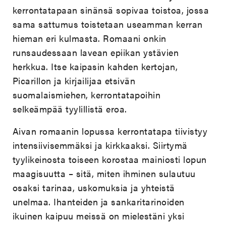
kerrontatapaan sinänsä sopivaa toistoa, jossa
sama sattumus toistetaan useamman kerran
hieman eri kulmasta. Romaani onkin
runsaudessaan lavean epiikan ystävien
herkkua. Itse kaipasin kahden kertojan,
Picarillon ja kirjailijaa etsivän
suomalaismiehen, kerrontatapoihin
selkeämpää tyylillistä eroa.
Aivan romaanin lopussa kerrontatapa tiivistyy
intensiivisemmäksi ja kirkkaaksi. Siirtymä
tyylikeinosta toiseen korostaa mainiosti lopun
maagisuutta – sitä, miten ihminen sulautuu
osaksi tarinaa, uskomuksia ja yhteistä
unelmaa. Ihanteiden ja sankaritarinoiden
ikuinen kaipuu meissä on mielestäni yksi