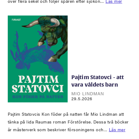
över flera sekel och följer spåren efter sjökon…
Läs mer
Pajtim Statovci - att
vara våldets barn
MIO LINDMAN
29.5.2026
Pajtim Statovcis Kon föder på natten får Mio Lindman att
tänka på Iida Raumas roman Förstörelse. Dessa två böcker
är mästerverk som beskriver försoningens och…
Läs mer