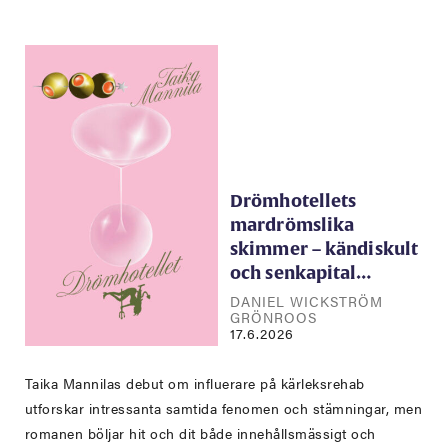
Drömhotellets
mardrömslika
skimmer – kändiskult
och senkapital…
DANIEL WICKSTRÖM
GRÖNROOS
17.6.2026
Taika Mannilas debut om influerare på kärleksrehab
utforskar intressanta samtida fenomen och stämningar, men
romanen böljar hit och dit både innehållsmässigt och