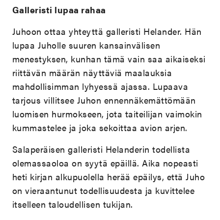
Galleristi lupaa rahaa
Juhoon ottaa yhteyttä galleristi Helander. Hän
lupaa Juholle suuren kansainvälisen
menestyksen, kunhan tämä vain saa aikaiseksi
riittävän määrän näyttäviä maalauksia
mahdollisimman lyhyessä ajassa. Lupaava
tarjous villitsee Juhon ennennäkemättömään
luomisen hurmokseen, jota taiteilijan vaimokin
kummastelee ja joka sekoittaa avion arjen.
Salaperäisen galleristi Helanderin todellista
olemassaoloa on syytä epäillä. Aika nopeasti
heti kirjan alkupuolella herää epäilys, että Juho
on vieraantunut todellisuudesta ja kuvittelee
itselleen taloudellisen tukijan.