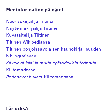
Mer information på nätet
Nuorisokirjailija Tiitinen
Näytelmäkirjailija Tiitinen
Kuvataiteilija Tiitinen
Tiitinen Wikipediassa
Tiitinen pohjoissavolaisen kaunokirjallisuuden
bibliografiassa
Kävelevä käsi ja muita epätodellisia tarinoita
Kiiltomadossa
Perinnevanhukset
Kiiltomadossa
Läs också