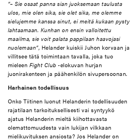
”– Sie osaat panna sian juoksemaan taulusta
ulos, mie olen sika, sie olet sika, me olemme
sielujemme kanssa sinut, ei meitä kukaan pysty
lahtaamaan. Kunhan on ensin valloitettu
maailma, sie voit palata pappilaan haavojasi
nuolemaan”
, Helander kuiskii Juhon korvaan ja
villitsee tätä toimintaan tavalla, joka tuo
mieleen
Fight Club
-elokuvan hurjan
juonirakenteen ja päähenkilön sivupersoonan.
Harhainen todellisuus
Onko Tiitinen luonut Helanderin todellisuuden
rajatilaan tarkoituksellisesti vai syntyykö
ajatus Helanderin mieltä kiihottavasta
olemattomuudesta vain lukijan vilkkaan
mielikuvituksen ansiosta? Jos Helander on