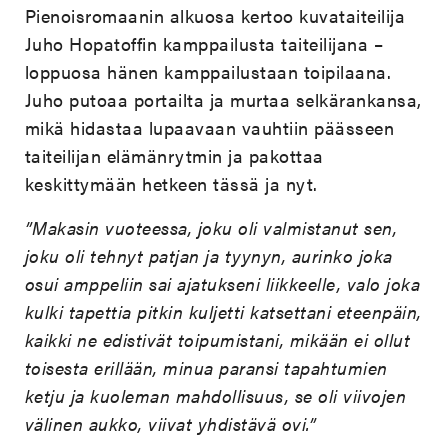
Pienoisromaanin alkuosa kertoo kuvataiteilija
Juho Hopatoffin kamppailusta taiteilijana –
loppuosa hänen kamppailustaan toipilaana.
Juho putoaa portailta ja murtaa selkärankansa,
mikä hidastaa lupaavaan vauhtiin päässeen
taiteilijan elämänrytmin ja pakottaa
keskittymään hetkeen tässä ja nyt.
”Makasin vuoteessa, joku oli valmistanut sen,
joku oli tehnyt patjan ja tyynyn, aurinko joka
osui amppeliin sai ajatukseni liikkeelle, valo joka
kulki tapettia pitkin kuljetti katsettani eteenpäin,
kaikki ne edistivät toipumistani, mikään ei ollut
toisesta erillään, minua paransi tapahtumien
ketju ja kuoleman mahdollisuus, se oli viivojen
välinen aukko, viivat yhdistävä ovi.”