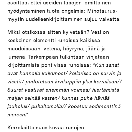
osoittaa, ettei useiden tasojen lomittainen
hyödyntäminen tuota ongelmia: Minotaurus-
myytin uudelleenkirjoittaminen sujuu vaivatta.
Miksi otsikossa sitten kylvetään? Vesi on
keskeinen elementti runoissa kaikissa
muodoissaan: vetenä, höyrynä, jäänä ja
lumena. Tarkempaan tulkintaan vihjataan
kirjoittamista pohtivissa runoissa:
”Kun sanat
ovat kunnolla kuivuneet/ kellarissa on survin ja
viestit/ pudotetaan kivikuppiin yksi kerrallaan//
Suuret vaativat enemmän voimaa/ hiertämistä
maljan seinää vasten/ kunnes puhe häviää
jauhoksi/ puhaltamalla// koostuu sedimenttinä
mereen.”
Kerroksittaisuus kuvaa runojen