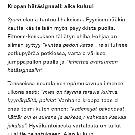
Kropan hätäsignaali: aika kuluu!
Spa:n
elämä tuntuu lihaksissa. Fyysisen rääkin
kautta käsitellään myös psyykkistä puolta.
Fitness-keskuksen tällätyn chiball-ohjaajan
silmiin syttyy
”kiinteä pedon katse”
, reisi tutisee
potkupyörää potkiessa, vartalo värisee
jumppapallon päällä ja
”lähettää avaruuteen
hätäsignaalin”.
Tansseissa seuralaisen epämukavuus ilmenee
ulkonaisesti:
”mies on täynnä teräviä kulmia,
kyynärpäitä, polvia”.
Vanhana kroppa taas ei
enää toimi kuten ennen:
”kädensijat pakenevat
kättä/ ovi ei aukene ja aukeaa,/ kahvaan kasvaa
jäkälää”.
Hyväkuntoisesta vartalosta on tullut
uusi tie pelastukseen. Ajan kuluun