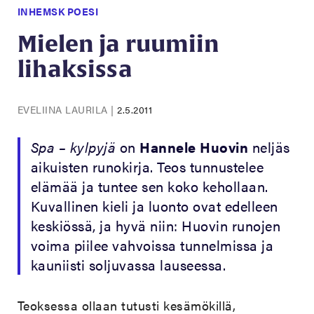
INHEMSK POESI
Mielen ja ruumiin
lihaksissa
EVELIINA LAURILA
|
2.5.2011
Spa – kylpyjä
on
Hannele Huovin
neljäs
aikuisten runokirja. Teos
tunnustelee
elämää ja tuntee sen koko kehollaan.
Kuvallinen kieli ja luonto ovat edelleen
keskiössä, ja hyvä niin: Huovin runojen
voima piilee vahvoissa tunnelmissa ja
kauniisti soljuvassa lauseessa.
Teoksessa ollaan tutusti kesämökillä,