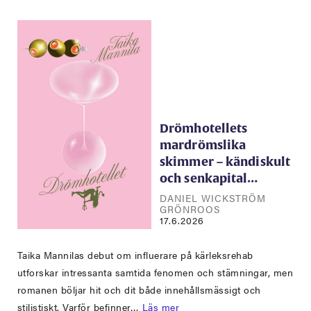
Drömhotellets
mardrömslika
skimmer – kändiskult
och senkapital…
DANIEL WICKSTRÖM
GRÖNROOS
17.6.2026
Taika Mannilas debut om influerare på kärleksrehab
utforskar intressanta samtida fenomen och stämningar, men
romanen böljar hit och dit både innehållsmässigt och
stilistiskt. Varför befinner…
Läs mer