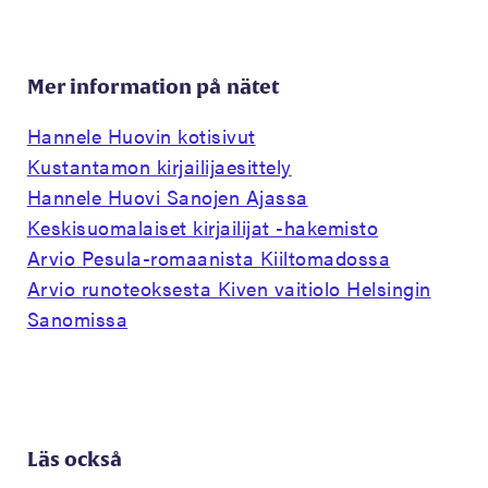
Mer information på nätet
Hannele Huovin kotisivut
Kustantamon kirjailijaesittely
Hannele Huovi Sanojen Ajassa
Keskisuomalaiset kirjailijat -hakemisto
Arvio Pesula-romaanista Kiiltomadossa
Arvio runoteoksesta Kiven vaitiolo Helsingin
Sanomissa
Läs också