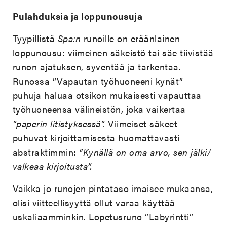
Pulahduksia ja loppunousuja
Tyypillistä
Spa:n
runoille on eräänlainen
loppunousu: viimeinen säkeistö tai säe tiivistää
runon ajatuksen, syventää ja tarkentaa.
Runossa ”Vapautan työhuoneeni kynät”
puhuja haluaa otsikon mukaisesti vapauttaa
työhuoneensa välineistön, joka vaikertaa
”paperin litistyksessä”.
Viimeiset säkeet
puhuvat kirjoittamisesta huomattavasti
abstraktimmin:
”Kynällä on oma arvo, sen jälki/
valkeaa kirjoitusta”.
Vaikka jo runojen pintataso imaisee mukaansa,
olisi viitteellisyyttä ollut varaa käyttää
uskaliaamminkin. Lopetusruno ”Labyrintti”