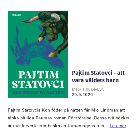
Pajtim Statovci - att
vara våldets barn
MIO LINDMAN
29.5.2026
Pajtim Statovcis Kon föder på natten får Mio Lindman att
tänka på Iida Raumas roman Förstörelse. Dessa två böcker
är mästerverk som beskriver försoningens och…
Läs mer