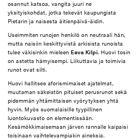
osannut katsoa, vangita juuri ne
yksityiskohdat, jotka tekevät kaupungista
Pietarin ja naisesta äitienpäivä-äidin.
Useimmiten runojen henkilö on neutraali hän,
mutta naisiin keskittyvistä arkisista runoista
tulee väkisinkin mieleen
Eeva Kilpi
. Huovi tosin
on astetta hämyisempi. Liikuttavia ja toimivia
runot ovat silti.
Huovi hallitsee aforismimaiset ajatelmat,
muutaman säkeistön pituiset perusrunot sekä
pidemmän yhtämittaisen vyörytyksen yhtä
hyvin. Myös suomalaisille tyypillinen
luontokuvasto on elementissään.
Kesämökkimaisemaan järven rannalle kaipaisi
toisinaan vaihtelevampiakin aineksia.