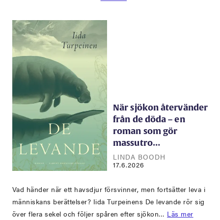
När sjökon återvänder
från de döda – en
roman som gör
massutro…
LINDA BOODH
17.6.2026
Vad händer när ett havsdjur försvinner, men fortsätter leva i
människans berättelser? Iida Turpeinens De levande rör sig
över flera sekel och följer spåren efter sjökon…
Läs mer