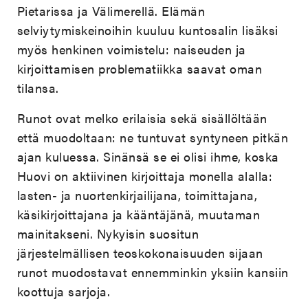
Pietarissa ja Välimerellä. Elämän
selviytymiskeinoihin kuuluu kuntosalin lisäksi
myös henkinen voimistelu: naiseuden ja
kirjoittamisen problematiikka saavat oman
tilansa.
Runot ovat melko erilaisia sekä sisällöltään
että muodoltaan: ne tuntuvat syntyneen pitkän
ajan kuluessa. Sinänsä se ei olisi ihme, koska
Huovi on aktiivinen kirjoittaja monella alalla:
lasten- ja nuortenkirjailijana, toimittajana,
käsikirjoittajana ja kääntäjänä, muutaman
mainitakseni. Nykyisin suositun
järjestelmällisen teoskokonaisuuden sijaan
runot muodostavat ennemminkin yksiin kansiin
koottuja sarjoja.