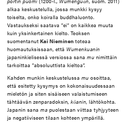
portin puomi
(1200-l.,
Wúménguān
, suom. 2011)
alkaa keskustelulla, jossa munkki kysyy
toiselta, onko koiralla buddhaluonto.
Vastaukseksi saatava ”ei” on kaikkea muuta
kuin yksinkertainen kielto. Teoksen
suomentanut
Kai Nieminen
toteaa
huomautuksissaan, että
Wumenkuanin
japaninkielisessä versiossa sana
mu
nimittäin
tarkoittaa ”absoluuttista kieltoa”.
Kahden munkin keskustelussa
mu
osoittaa,
että esitetty kysymys on kokonaisuudessaan
mieletön ja siten sisäiseen valaistumiseen
tähtäävän zenparadoksin,
kōanin
, lähtökohta.
Japanin sana
ma
puolestaan viittaa tyhjyyteen
ja negatiiviseen tilaan kohteen ympärillä.