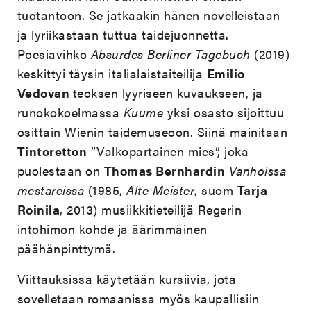
tuotantoon. Se jatkaakin hänen novelleistaan
ja lyriikastaan tuttua taidejuonnetta.
Poesiavihko
Absurdes Berliner
Tagebuch
(2019)
keskittyi täysin italialaistaiteilija
Emilio
Vedovan
teoksen lyyriseen kuvaukseen, ja
runokokoelmassa
Kuume
yksi osasto sijoittuu
osittain Wienin taidemuseoon. Siinä mainitaan
Tintoretton
”Valkopartainen mies”, joka
puolestaan on
Thomas Bernhardin
Vanhoissa
mestareissa
(1985,
Alte Meister
, suom
Tarja
Roinila
, 2013) musiikkitieteilijä Regerin
intohimon kohde ja äärimmäinen
päähänpinttymä.
Viittauksissa käytetään kursiivia, jota
sovelletaan romaanissa myös kaupallisiin