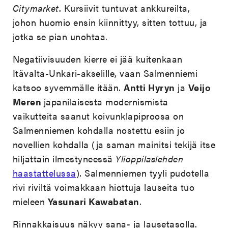
Citymarket
. Kursiivit tuntuvat ankkureilta,
johon huomio ensin kiinnittyy, sitten tottuu, ja
jotka se pian unohtaa.
Negatiivisuuden kierre ei jää kuitenkaan
Itävalta-Unkari-akselille, vaan Salmenniemi
katsoo syvemmälle itään.
Antti Hyryn
ja
Veijo
Meren
japanilaisesta modernismista
vaikutteita saanut koivunklapiproosa on
Salmenniemen kohdalla nostettu esiin jo
novellien kohdalla (ja saman mainitsi tekijä itse
hiljattain ilmestyneessä
Ylioppilaslehden
haastattelussa
). Salmenniemen tyyli pudotella
rivi riviltä voimakkaan hiottuja lauseita tuo
mieleen
Yasunari Kawabatan
.
Rinnakkaisuus näkyy sana- ja lausetasolla.