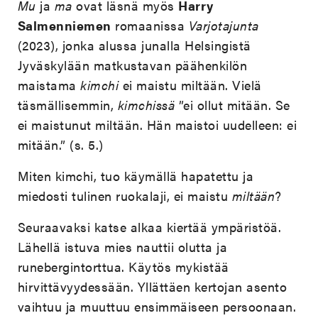
Mu
ja
ma
ovat läsnä myös
Harry
Salmenniemen
romaanissa
Varjotajunta
(2023), jonka alussa junalla Helsingistä
Jyväskylään matkustavan päähenkilön
maistama
kimchi
ei maistu miltään. Vielä
täsmällisemmin,
kimchissä
”ei ollut mitään. Se
ei maistunut miltään. Hän maistoi uudelleen: ei
mitään.” (s. 5.)
Miten kimchi, tuo käymällä hapatettu ja
miedosti tulinen ruokalaji, ei maistu
miltään
?
Seuraavaksi katse alkaa kiertää ympäristöä.
Lähellä istuva mies nauttii olutta ja
runebergintorttua. Käytös mykistää
hirvittävyydessään. Yllättäen kertojan asento
vaihtuu ja muuttuu ensimmäiseen persoonaan.