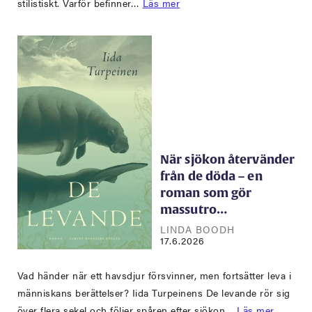
stilistiskt. Varför befinner…
Läs mer
När sjökon återvänder
från de döda – en
roman som gör
massutro…
LINDA BOODH
17.6.2026
Vad händer när ett havsdjur försvinner, men fortsätter leva i
människans berättelser? Iida Turpeinens De levande rör sig
över flera sekel och följer spåren efter sjökon…
Läs mer