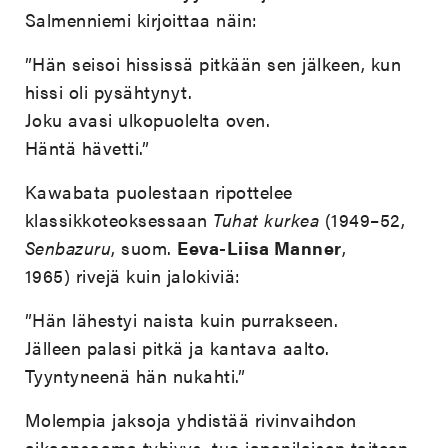
Salmenniemi kirjoittaa näin:
”Hän seisoi hississä pitkään sen jälkeen, kun
hissi oli pysähtynyt.
Joku avasi ulkopuolelta oven.
Häntä hävetti.”
Kawabata puolestaan ripottelee
klassikkoteoksessaan
Tuhat kurkea
(1949–52,
Senbazuru
, suom.
Eeva-Liisa Manner
,
1965) rivejä kuin jalokiviä:
”Hän lähestyi naista kuin purrakseen.
Jälleen palasi pitkä ja kantava aalto.
Tyyntyneenä hän nukahti.”
Molempia jaksoja yhdistää rivinvaihdon
aikaansaama tyhjyys, tuo japanilaisen taiteen