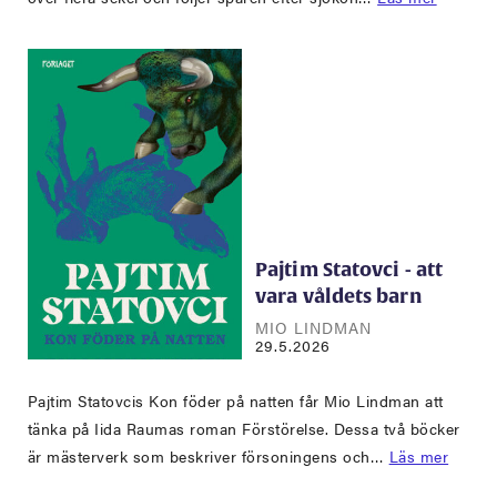
Pajtim Statovci - att
vara våldets barn
MIO LINDMAN
29.5.2026
Pajtim Statovcis Kon föder på natten får Mio Lindman att
tänka på Iida Raumas roman Förstörelse. Dessa två böcker
är mästerverk som beskriver försoningens och…
Läs mer