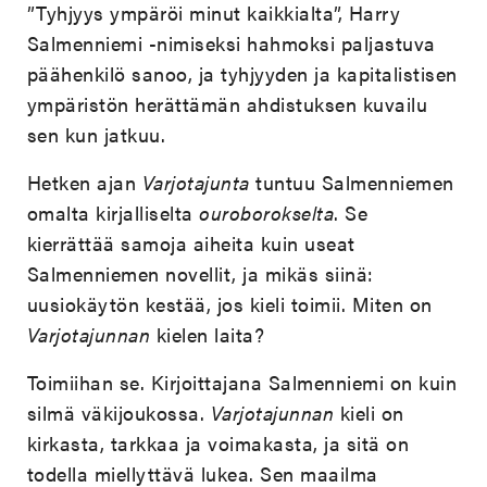
”Tyhjyys ympäröi minut kaikkialta”, Harry
Salmenniemi -nimiseksi hahmoksi paljastuva
päähenkilö sanoo, ja tyhjyyden ja kapitalistisen
ympäristön herättämän ahdistuksen kuvailu
sen kun jatkuu.
Hetken ajan
Varjotajunta
tuntuu Salmenniemen
omalta kirjalliselta
ouroborokselta
. Se
kierrättää samoja aiheita kuin useat
Salmenniemen novellit, ja mikäs siinä:
uusiokäytön kestää, jos kieli toimii. Miten on
Varjotajunnan
kielen laita?
Toimiihan se. Kirjoittajana Salmenniemi on kuin
silmä väkijoukossa.
Varjotajunnan
kieli on
kirkasta, tarkkaa ja voimakasta, ja sitä on
todella miellyttävä lukea. Sen maailma