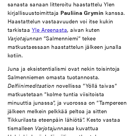
sanasta sanaan litteroitu haastattelu Ylen
kirjallisuustoimittaja
Pauliina Grymin
kanssa.
Haastattelun vastaavuuden voi itse kukin
tarkistaa
Yle Areenasta
, aivan kuten
Varjotajunnan
”Salmenniemi” tekee
matkustaessaan haastattelun jälkeen junalla
kotiin.
Juna ja eksistentialismi ovat nekin toisintoja
Salmenniemen omasta tuotannosta.
Delfiinimeditaation
novellissa ”Yöllä taivas”
matkustetaan ”kolme tuntia viisitoista
minuuttia junassa”, ja vuorossa on ”Tampereen
jälkeen melkein pelkkää peltoa ja sitten
Tikkurilasta eteenpäin lähiötä”. Kesto vastaa
tismalleen
Varjotajunnassa
kuvattua