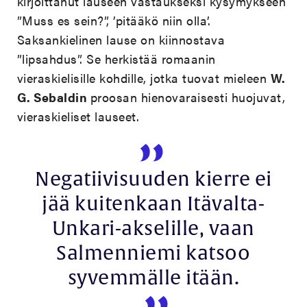
kirjoittanut lauseen vastaukseksi kysymykseen
”Muss es sein?”, ’pitääkö niin olla’.
Saksankielinen lause on kiinnostava
”lipsahdus”. Se herkistää romaanin
vieraskielisille kohdille, jotka tuovat mieleen
W.
G. Sebaldin
proosan hienovaraisesti huojuvat,
vieraskieliset lauseet.
Negatiivisuuden kierre ei
jää kuitenkaan Itävalta-
Unkari-akselille, vaan
Salmenniemi katsoo
syvemmälle itään.