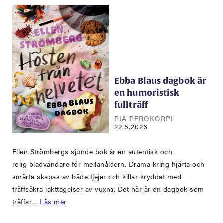
Ebba Blaus dagbok är
en humoristisk
fullträff
PIA PEROKORPI
22.5.2026
Ellen Strömbergs sjunde bok är en autentisk och
rolig bladvändare för mellanåldern. Drama kring hjärta och
smärta skapas av både tjejer och killar kryddat med
träffsäkra iakttagelser av vuxna. Det här är en dagbok som
träffar…
Läs mer