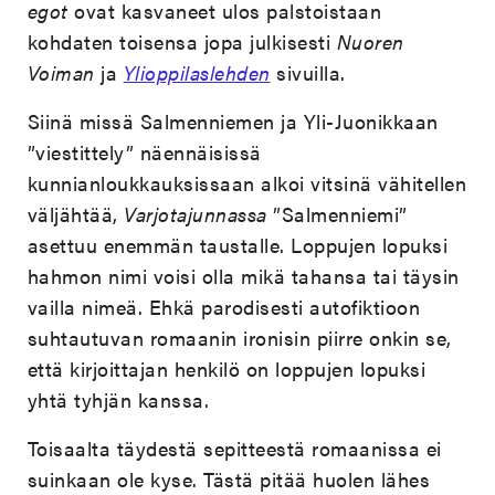
egot
ovat kasvaneet ulos palstoistaan
kohdaten toisensa jopa julkisesti
Nuoren
Voiman
ja
Ylioppilaslehden
sivuilla.
Siinä missä Salmenniemen ja Yli-Juonikkaan
”viestittely” näennäisissä
kunnianloukkauksissaan alkoi vitsinä vähitellen
väljähtää,
Varjotajunnassa
”Salmenniemi”
asettuu enemmän taustalle. Loppujen lopuksi
hahmon nimi voisi olla mikä tahansa tai täysin
vailla nimeä. Ehkä parodisesti autofiktioon
suhtautuvan romaanin ironisin piirre onkin se,
että kirjoittajan henkilö on loppujen lopuksi
yhtä tyhjän kanssa.
Toisaalta täydestä sepitteestä romaanissa ei
suinkaan ole kyse. Tästä pitää huolen lähes