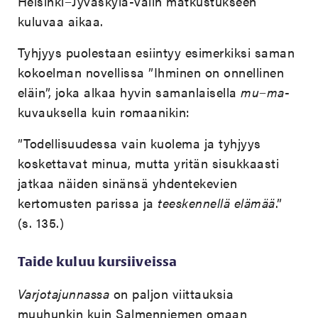
Helsinki−Jyväskylä-välin matkustukseen
kuluvaa aikaa.
Tyhjyys puolestaan esiintyy esimerkiksi saman
kokoelman novellissa ”Ihminen on onnellinen
eläin”, joka alkaa hyvin samanlaisella
mu
−
ma
-
kuvauksella kuin romaanikin:
”Todellisuudessa vain kuolema ja tyhjyys
koskettavat minua, mutta yritän sisukkaasti
jatkaa näiden sinänsä yhdentekevien
kertomusten parissa ja
teeskennellä elämää
.”
(s. 135.)
Taide kuluu kursiiveissa
Varjotajunnassa
on paljon viittauksia
muuhunkin kuin Salmenniemen omaan