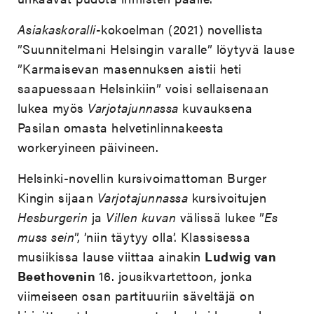
Asiakaskoralli-
kokoelman (2021) novellista
”Suunnitelmani Helsingin varalle” löytyvä lause
”Karmaisevan masennuksen aistii heti
saapuessaan Helsinkiin” voisi sellaisenaan
lukea myös
Varjotajunnassa
kuvauksena
Pasilan omasta helvetinlinnakeesta
workeryineen päivineen.
Helsinki-novellin kursivoimattoman Burger
Kingin sijaan
Varjotajunnassa
kursivoitujen
Hesburgerin
ja
Villen kuvan
välissä lukee ”
Es
muss sein
”, ’niin täytyy olla’. Klassisessa
musiikissa lause viittaa ainakin
Ludwig van
Beethovenin
16. jousikvartettoon, jonka
viimeiseen osan partituuriin säveltäjä on