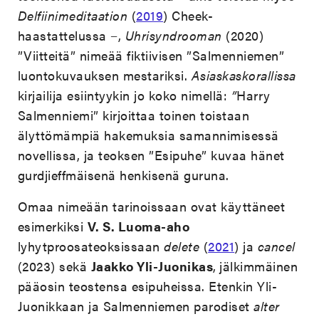
Delfiinimeditaation
(
2019
) Cheek-
haastattelussa −,
Uhrisyndrooman
(2020)
”Viitteitä” nimeää fiktiivisen ”Salmenniemen”
luontokuvauksen mestariksi.
Asiaskaskorallissa
kirjailija esiintyykin jo koko nimellä:
”
Harry
Salmenniemi” kirjoittaa toinen toistaan
älyttömämpiä hakemuksia samannimisessä
novellissa, ja teoksen ”Esipuhe” kuvaa hänet
gurdjieffmäisenä henkisenä guruna.
Omaa nimeään tarinoissaan ovat käyttäneet
esimerkiksi
V. S. Luoma-aho
lyhytproosateoksissaan
delete
(
2021
) ja
cancel
(2023) sekä
Jaakko Yli-Juonikas
,
jälkimmäinen
pääosin teostensa esipuheissa. Etenkin Yli-
Juonikkaan ja Salmenniemen parodiset
alter