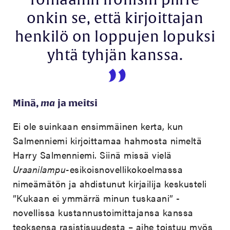
romaanin ironisin piirre
onkin se, että kirjoittajan
henkilö on loppujen lopuksi
yhtä tyhjän kanssa.
Minä,
ma
ja meitsi
Ei ole suinkaan ensimmäinen kerta, kun
Salmenniemi kirjoittamaa hahmosta nimeltä
Harry Salmenniemi.
Siinä missä vielä
Uraanilampu-
esikoisnovellikokoelmassa
nimeämätön ja ahdistunut kirjailija keskusteli
”Kukaan ei ymmärrä minun tuskaani” -
novellissa kustannustoimittajansa kanssa
teoksensa rasistisuudesta – aihe toistuu myös