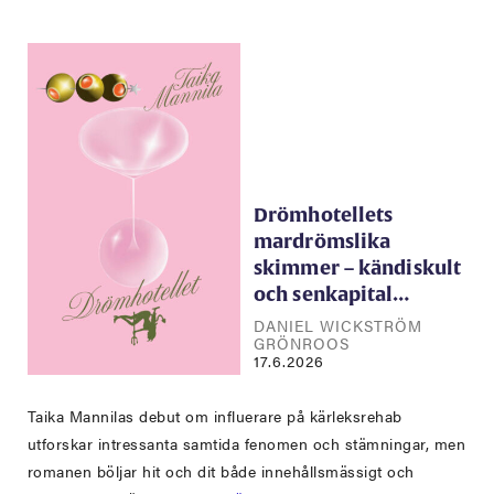
Drömhotellets
mardrömslika
skimmer – kändiskult
och senkapital…
DANIEL WICKSTRÖM
GRÖNROOS
17.6.2026
Taika Mannilas debut om influerare på kärleksrehab
utforskar intressanta samtida fenomen och stämningar, men
romanen böljar hit och dit både innehållsmässigt och