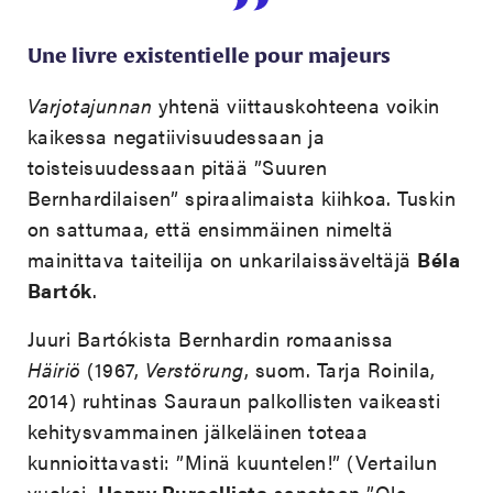
Une livre existentielle pour majeurs
Varjotajunnan
yhtenä viittauskohteena voikin
kaikessa negatiivisuudessaan ja
toisteisuudessaan pitää ”Suuren
Bernhardilaisen” spiraalimaista kiihkoa. Tuskin
on sattumaa, että ensimmäinen nimeltä
mainittava taiteilija on unkarilaissäveltäjä
Béla
Bartók
.
Juuri Bartókista Bernhardin romaanissa
Häiriö
(1967,
Verstörung
, suom. Tarja Roinila,
2014) ruhtinas Sauraun palkollisten vaikeasti
kehitysvammainen jälkeläinen toteaa
kunnioittavasti: ”Minä kuuntelen!” (Vertailun
vuoksi,
Henry Purcellista
sanotaan ”Ole