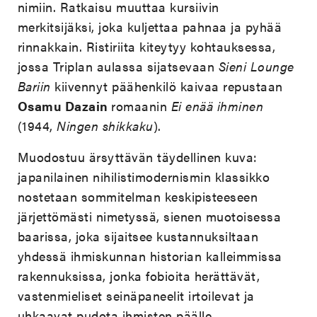
nimiin. Ratkaisu muuttaa kursiivin
merkitsijäksi, joka kuljettaa pahnaa ja pyhää
rinnakkain. Ristiriita kiteytyy kohtauksessa,
jossa Triplan aulassa sijatsevaan
Sieni Lounge
Bariin
kiivennyt päähenkilö kaivaa repustaan
Osamu Dazain
romaanin
Ei enää ihminen
(1944,
Ningen shikkaku
).
Muodostuu ärsyttävän täydellinen kuva:
japanilainen nihilistimodernismin klassikko
nostetaan sommitelman keskipisteeseen
järjettömästi nimetyssä, sienen muotoisessa
baarissa, joka sijaitsee kustannuksiltaan
yhdessä ihmiskunnan historian kalleimmissa
rakennuksissa, jonka fobioita herättävät,
vastenmieliset seinäpaneelit irtoilevat ja
uhkaavat pudota ihmisten päälle.