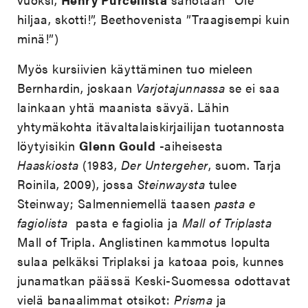
hiljaa, skotti!”, Beethovenista ”Traagisempi kuin
minä!”)
Myös kursiivien käyttäminen tuo mieleen
Bernhardin, joskaan
Varjotajunnassa
se ei saa
lainkaan yhtä maanista sävyä. Lähin
yhtymäkohta itävaltalaiskirjailijan tuotannosta
löytyisikin
Glenn Gould
-aiheisesta
Haaskiosta
(1983,
Der Untergeher
, suom. Tarja
Roinila, 2009), jossa
Steinwaysta
tulee
Steinway;
Salmenniemellä taasen
pasta e
fagiolista
pasta e fagiolia ja
Mall of Triplasta
Mall of Tripla. Anglistinen kammotus lopulta
sulaa pelkäksi Triplaksi ja katoaa pois, kunnes
junamatkan päässä Keski-Suomessa odottavat
vielä banaalimmat otsikot:
Prisma
ja