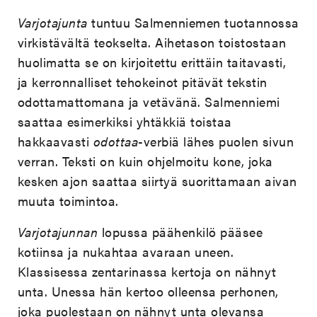
Varjotajunta
tuntuu Salmenniemen tuotannossa
virkistävältä teokselta. Aihetason toistostaan
huolimatta se on kirjoitettu erittäin taitavasti,
ja kerronnalliset tehokeinot pitävät tekstin
odottamattomana ja vetävänä. Salmenniemi
saattaa esimerkiksi yhtäkkiä toistaa
hakkaavasti
odottaa
-verbiä lähes puolen sivun
verran. Teksti on kuin ohjelmoitu kone, joka
kesken ajon saattaa siirtyä suorittamaan aivan
muuta toimintoa.
Varjotajunnan
lopussa päähenkilö pääsee
kotiinsa ja nukahtaa avaraan uneen.
Klassisessa zentarinassa kertoja on nähnyt
unta. Unessa hän kertoo olleensa perhonen,
joka puolestaan on nähnyt unta olevansa