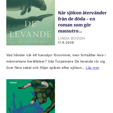
När sjökon återvänder
från de döda – en
roman som gör
massutro…
LINDA BOODH
17.6.2026
Vad händer när ett havsdjur försvinner, men fortsätter leva i
människans berättelser? Iida Turpeinens De levande rör sig
över flera sekel och följer spåren efter sjökon…
Läs mer