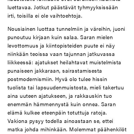
luettavaa. Jotkut päästävät tyhmyyksissään
irti, toisilla ei ole vaihtoehtoja.
Nousiainen luottaa tunnelmiin ja väreihin, juoni
punoutuu kirjaan kuin salaa. Saran mielen
levottomuus ja kiintopisteiden puute ei näy
niinkään teoissa vaan tajunnan jatkuvassa
liikkeessä: ajatukset heilahtavat muistelmista
punaiseen jakkaraan, sairastamisesta
postmodernismiin. Hyvä olo tulee hissin
tuolista tai lapsuudenmuistosta, mieli takertuu
aina uuteen ajatukseen, ja rakkauskin tuo
enemmän hämmennystä kuin onnea. Saran
elämä kulkee eteenpäin totuttuja ratoja.
Vakiona pysyy todella ainoastaan se, ettei
matka johda mihinkään. Molemmat päähenkilöt