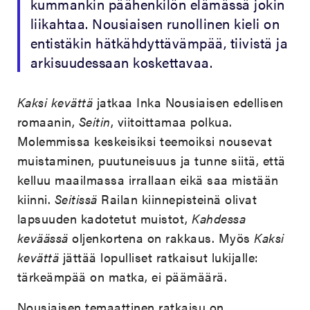
kummankin päähenkilön elämässä jokin
liikahtaa. Nousiaisen runollinen kieli on
entistäkin hätkähdyttävämpää, tiivistä ja
arkisuudessaan koskettavaa.
Kaksi kevättä
jatkaa Inka Nousiaisen edellisen
romaanin,
Seitin
, viitoittamaa polkua.
Molemmissa keskeisiksi teemoiksi nousevat
muistaminen, puutuneisuus ja tunne siitä, että
kelluu maailmassa irrallaan eikä saa mistään
kiinni.
Seitissä
Railan kiinnepisteinä olivat
lapsuuden kadotetut muistot,
Kahdessa
keväässä
oljenkortena on rakkaus. Myös
Kaksi
kevättä
jättää lopulliset ratkaisut lukijalle:
tärkeämpää on matka, ei päämäärä.
Nousiaisen temaattinen ratkaisu on