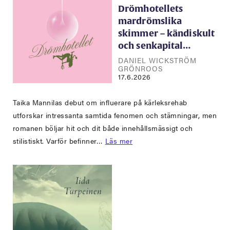
Drömhotellets
mardrömslika
skimmer – kändiskult
och senkapital…
DANIEL WICKSTRÖM
GRÖNROOS
17.6.2026
Taika Mannilas debut om influerare på kärleksrehab
utforskar intressanta samtida fenomen och stämningar, men
romanen böljar hit och dit både innehållsmässigt och
stilistiskt. Varför befinner…
Läs mer