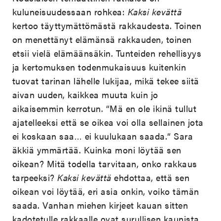
kuluneisuudessaan rohkea:
Kaksi kevättä
kertoo täyttymättömästä rakkaudesta. Toinen
on menettänyt elämänsä rakkauden, toinen
etsii vielä elämäänsäkin. Tunteiden rehellisyys
ja kertomuksen todenmukaisuus kuitenkin
tuovat tarinan lähelle lukijaa, mikä tekee siitä
aivan uuden, kaikkea muuta kuin jo
aikaisemmin kerrotun. “Mä en ole ikinä tullut
ajatelleeksi että se oikea voi olla sellainen jota
ei koskaan saa… ei kuulukaan saada.“ Sara
äkkiä ymmärtää. Kuinka moni löytää sen
oikean? Mitä todella tarvitaan, onko rakkaus
tarpeeksi?
Kaksi kevättä
ehdottaa, että sen
oikean voi löytää, eri asia onkin, voiko tämän
saada. Vanhan miehen kirjeet kauan sitten
kadotetulle rakkaalle ovat surullisen kaunista