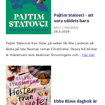
Pajtim Statovci - att
vara våldets barn
MIO LINDMAN
29.5.2026
Pajtim Statovcis Kon föder på natten får Mio Lindman att
tänka på Iida Raumas roman Förstörelse. Dessa två böcker
är mästerverk som beskriver försoningens och…
Läs mer
Ebba Blaus dagbok är