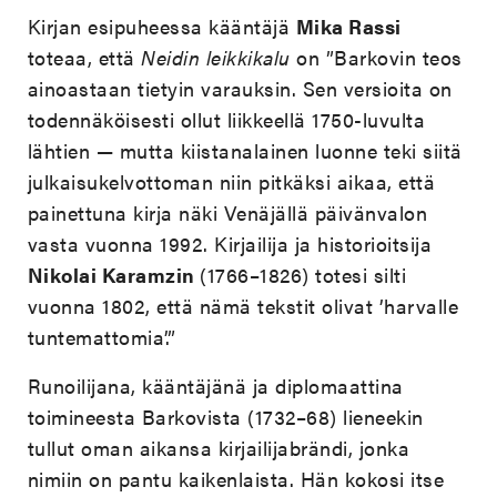
Kirjan esipuheessa kääntäjä
Mika Rassi
toteaa, että
Neidin leikkikalu
on ”Barkovin teos
ainoastaan tietyin varauksin. Sen versioita on
todennäköisesti ollut liikkeellä 1750-luvulta
lähtien — mutta kiistanalainen luonne teki siitä
julkaisukelvottoman niin pitkäksi aikaa, että
painettuna kirja näki Venäjällä päivänvalon
vasta vuonna 1992. Kirjailija ja historioitsija
Nikolai Karamzin
(1766–1826) totesi silti
vuonna 1802, että nämä tekstit olivat ’harvalle
tuntemattomia’.”
Runoilijana, kääntäjänä ja diplomaattina
toimineesta Barkovista (1732–68) lieneekin
tullut oman aikansa kirjailijabrändi, jonka
nimiin on pantu kaikenlaista. Hän kokosi itse