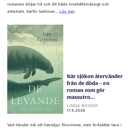
romanen böljar hit och dit både innehållsmässigt och
stilistiskt. Varför befinner…
Läs mer
När sjökon återvänder
från de döda – en
roman som gör
massutro…
LINDA BOODH
17.6.2026
Vad händer när ett havsdjur försvinner, men fortsätter leva i