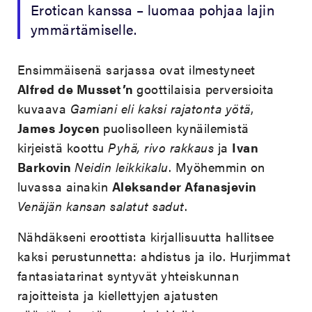
Erotican kanssa – luomaa pohjaa lajin
ymmärtämiselle.
Ensimmäisenä sarjassa ovat ilmestyneet
Alfred de Musset’n
goottilaisia perversioita
kuvaava
Gamiani eli kaksi rajatonta yötä
,
James Joycen
puolisolleen kynäilemistä
kirjeistä koottu
Pyhä, rivo rakkaus
ja
Ivan
Barkovin
Neidin leikkikalu
. Myöhemmin on
luvassa ainakin
Aleksander Afanasjevin
Venäjän kansan salatut sadut
.
Nähdäkseni eroottista kirjallisuutta hallitsee
kaksi perustunnetta: ahdistus ja ilo. Hurjimmat
fantasiatarinat syntyvät yhteiskunnan
rajoitteista ja kiellettyjen ajatusten