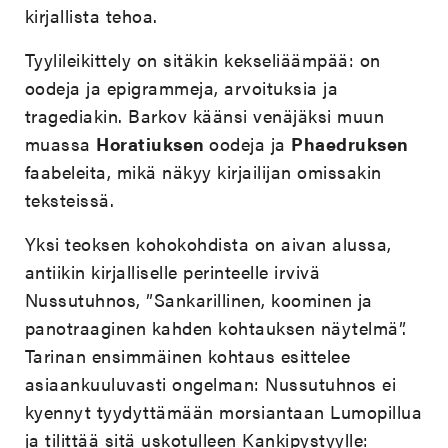
kirjallista tehoa.
Tyylileikittely on sitäkin kekseliäämpää: on
oodeja ja epigrammeja, arvoituksia ja
tragediakin. Barkov käänsi venäjäksi muun
muassa
Horatiuksen
oodeja ja
Phaedruksen
faabeleita, mikä näkyy kirjailijan omissakin
teksteissä.
Yksi teoksen kohokohdista on aivan alussa,
antiikin kirjalliselle perinteelle irvivä
Nussutuhnos, ”Sankarillinen, koominen ja
panotraaginen kahden kohtauksen näytelmä”.
Tarinan ensimmäinen kohtaus esittelee
asiaankuuluvasti ongelman: Nussutuhnos ei
kyennyt tyydyttämään morsiantaan Lumopillua
ja tilittää sitä uskotulleen Kankipystyylle: