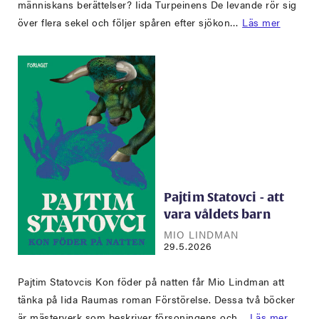
människans berättelser? Iida Turpeinens De levande rör sig
över flera sekel och följer spåren efter sjökon…
Läs mer
Pajtim Statovci - att
vara våldets barn
MIO LINDMAN
29.5.2026
Pajtim Statovcis Kon föder på natten får Mio Lindman att
tänka på Iida Raumas roman Förstörelse. Dessa två böcker
är mästerverk som beskriver försoningens och…
Läs mer