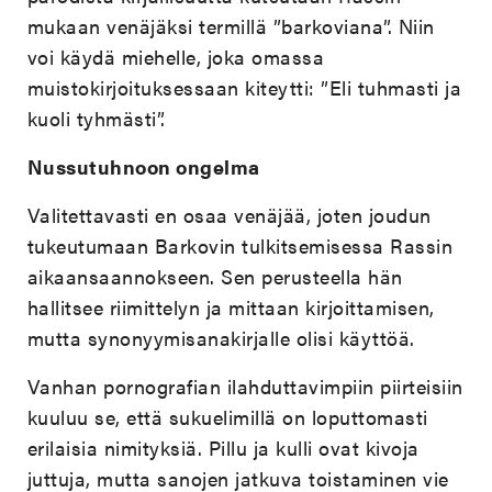
mukaan venäjäksi termillä ”barkoviana”. Niin
voi käydä miehelle, joka omassa
muistokirjoituksessaan kiteytti: ”Eli tuhmasti ja
kuoli tyhmästi”.
Nussutuhnoon ongelma
Valitettavasti en osaa venäjää, joten joudun
tukeutumaan Barkovin tulkitsemisessa Rassin
aikaansaannokseen. Sen perusteella hän
hallitsee riimittelyn ja mittaan kirjoittamisen,
mutta synonyymisanakirjalle olisi käyttöä.
Vanhan pornografian ilahduttavimpiin piirteisiin
kuuluu se, että sukuelimillä on loputtomasti
erilaisia nimityksiä. Pillu ja kulli ovat kivoja
juttuja, mutta sanojen jatkuva toistaminen vie