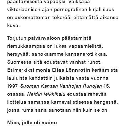
päästämisestä vapaaksi. Vaikkapa
viktoriaanisen ajan pornografinen kirjallisuus
on uskomattoman tökeröä: eittämättä aikansa
kuva.
Torjutun päivänvaloon päästämistä
riemukkaampaa on lukea vapaamielistä,
hersyvää, sanokaamme kansanerotiikkaa.
Suomessa sitä edustavat vanhat runot.
Esimerkiksi monia
Elias Lönnrotin
keräämistä
lauluista kehdattiin julkaista vasta vuonna
1997,
Suomen Kansan Vanhojen Runojen
15.
osassa.
Neidin leikkikalu
edustaa rehevää
ilottelua samassa karnevalistisessa hengessä,
jossa ruma sana sanotaan niin kuin se on.
Mies, jolla oli maine