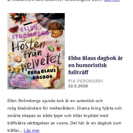
Ebba Blaus dagbok är
en humoristisk
fullträff
PIA PEROKORPI
22.5.2026
Ellen Strömbergs sjunde bok är en autentisk och
rolig bladvändare för mellanåldern. Drama kring hjärta och
smärta skapas av både tjejer och killar kryddat med
träffsäkra iakttagelser av vuxna. Det här är en dagbok som
träffar…
Läs mer