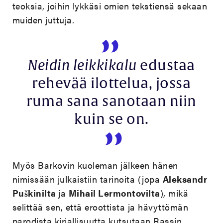
teoksia, joihin lykkäsi omien tekstiensä sekaan
muiden juttuja.
Neidin leikkikalu
edustaa
rehevää ilottelua, jossa
ruma sana sanotaan niin
kuin se on.
Myös Barkovin kuoleman jälkeen hänen
nimissään julkaistiin tarinoita (jopa
Aleksandr
Puškinilta
ja
Mihail Lermontovilta
), mikä
selittää sen, että eroottista ja hävyttömän
parodista kirjallisuutta kutsutaan Rassin