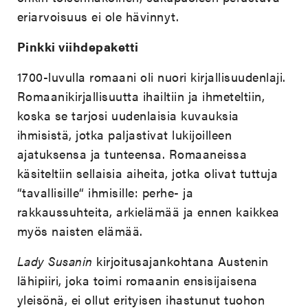
eriarvoisuus ei ole hävinnyt.
Pinkki viihdepaketti
1700-luvulla romaani oli nuori kirjallisuudenlaji.
Romaanikirjallisuutta ihailtiin ja ihmeteltiin,
koska se tarjosi uudenlaisia kuvauksia
ihmisistä, jotka paljastivat lukijoilleen
ajatuksensa ja tunteensa. Romaaneissa
käsiteltiin sellaisia aiheita, jotka olivat tuttuja
“tavallisille“ ihmisille: perhe- ja
rakkaussuhteita, arkielämää ja ennen kaikkea
myös naisten elämää.
Lady Susanin
kirjoitusajankohtana Austenin
lähipiiri, joka toimi romaanin ensisijaisena
yleisönä, ei ollut erityisen ihastunut tuohon