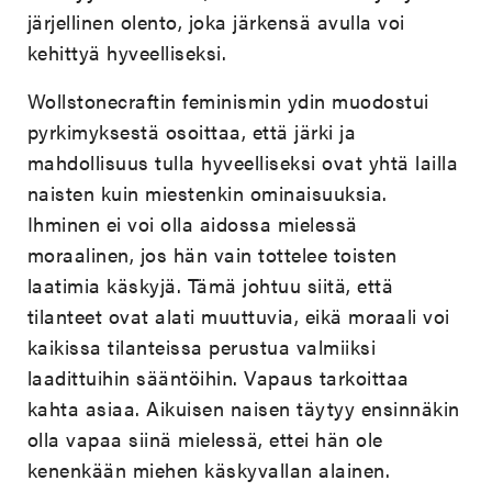
järjellinen olento, joka järkensä avulla voi
kehittyä hyveelliseksi.
Wollstonecraftin feminismin ydin muodostui
pyrkimyksestä osoittaa, että järki ja
mahdollisuus tulla hyveelliseksi ovat yhtä lailla
naisten kuin miestenkin ominaisuuksia.
Ihminen ei voi olla aidossa mielessä
moraalinen, jos hän vain tottelee toisten
laatimia käskyjä. Tämä johtuu siitä, että
tilanteet ovat alati muuttuvia, eikä moraali voi
kaikissa tilanteissa perustua valmiiksi
laadittuihin sääntöihin. Vapaus tarkoittaa
kahta asiaa. Aikuisen naisen täytyy ensinnäkin
olla vapaa siinä mielessä, ettei hän ole
kenenkään miehen käskyvallan alainen.