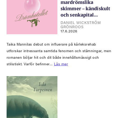
mardrömslika
skimmer – kändiskult
och senkapital…
DANIEL WICKSTRÖM
GRÖNROOS
17.6.2026
Taika Mannilas debut om influerare på kärleksrehab
utforskar intressanta samtida fenomen och stämningar, men
romanen böljar hit och dit både innehållsmässigt och
stilistiskt. Varför befinner…
Läs mer