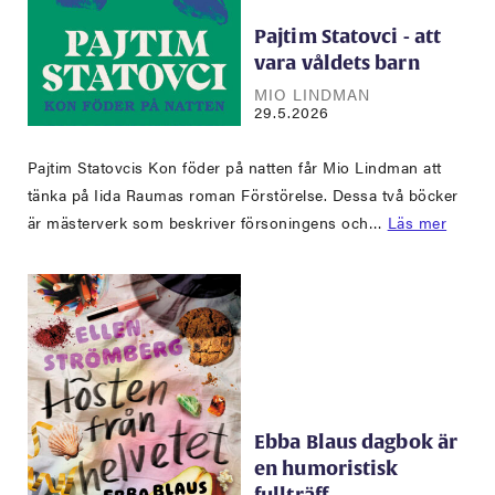
Pajtim Statovci - att
vara våldets barn
MIO LINDMAN
29.5.2026
Pajtim Statovcis Kon föder på natten får Mio Lindman att
tänka på Iida Raumas roman Förstörelse. Dessa två böcker
är mästerverk som beskriver försoningens och…
Läs mer
Ebba Blaus dagbok är
en humoristisk