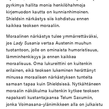
pyrkimys hallita monia henkilöhahmoja
kirjemuodon kautta on kunnianhimoinen.
Shieldsin närkästys siis kohdistuu ennen
kaikkea teoksen moraaliin.
Moraalinen närkästys tulee ymmärrettäväksi,
jos
Lady Susania
vertaa Austenin muuhun
tuotantoon, jolle on ominaista humoristisuus,
lämminhenkisyys ja ennen kaikkea
moraalisuus. Oma lukureittini on kuitenkin
erilainen, eikä teoksen lukeminen herättänyt
minussa moraalisen närkästyksen tunteita
samaan tapaa kuin Shieldsissä. Nytkähtäneen
moraalin näkökulma kuitenkin kytkee teoksen
napakasti kustantajaansa Telum Saxumiin,
jonka Voimasana-ylänimikkeen alla on julkaistu