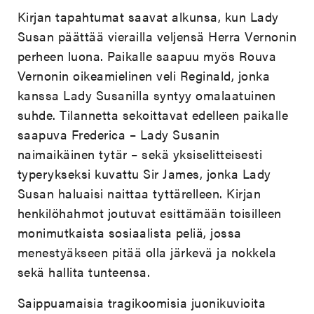
Kirjan tapahtumat saavat alkunsa, kun Lady
Susan päättää vierailla veljensä Herra Vernonin
perheen luona. Paikalle saapuu myös Rouva
Vernonin oikeamielinen veli Reginald, jonka
kanssa Lady Susanilla syntyy omalaatuinen
suhde. Tilannetta sekoittavat edelleen paikalle
saapuva Frederica – Lady Susanin
naimaikäinen tytär – sekä yksiselitteisesti
typerykseksi kuvattu Sir James, jonka Lady
Susan haluaisi naittaa tyttärelleen. Kirjan
henkilöhahmot joutuvat esittämään toisilleen
monimutkaista sosiaalista peliä, jossa
menestyäkseen pitää olla järkevä ja nokkela
sekä hallita tunteensa.
Saippuamaisia tragikoomisia juonikuvioita