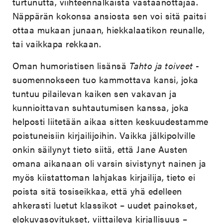
turtunutta, viihteennälkäistä vastaanottajaa.
Näppärän kokonsa ansiosta sen voi sitä paitsi
ottaa mukaan junaan, hiekkalaatikon reunalle,
tai vaikkapa rekkaan.
Oman humoristisen lisänsä
Tahto ja toiveet
-
suomennokseen tuo kammottava kansi, joka
tuntuu pilailevan kaiken sen vakavan ja
kunnioittavan suhtautumisen kanssa, joka
helposti liitetään aikaa sitten keskuudestamme
poistuneisiin kirjailijoihin. Vaikka jälkipolville
onkin säilynyt tieto siitä, että Jane Austen
omana aikanaan oli varsin sivistynyt nainen ja
myös kiistattoman lahjakas kirjailija, tieto ei
poista sitä tosiseikkaa, että yhä edelleen
ahkerasti luetut klassikot – uudet painokset,
elokuvasovitukset, viittaileva kirjallisuus –