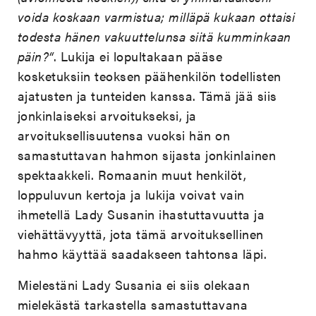
voida koskaan varmistua; milläpä kukaan ottaisi
todesta hänen vakuuttelunsa siitä kumminkaan
päin?“
. Lukija ei lopultakaan pääse
kosketuksiin teoksen päähenkilön todellisten
ajatusten ja tunteiden kanssa. Tämä jää siis
jonkinlaiseksi arvoitukseksi, ja
arvoituksellisuutensa vuoksi hän on
samastuttavan hahmon sijasta jonkinlainen
spektaakkeli. Romaanin muut henkilöt,
loppuluvun kertoja ja lukija voivat vain
ihmetellä Lady Susanin ihastuttavuutta ja
viehättävyyttä, jota tämä arvoituksellinen
hahmo käyttää saadakseen tahtonsa läpi.
Mielestäni Lady Susania ei siis olekaan
mielekästä tarkastella samastuttavana