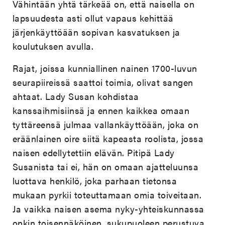
Vähintään yhtä tärkeää on, että naisella on
lapsuudesta asti ollut vapaus kehittää
järjenkäyttöään sopivan kasvatuksen ja
koulutuksen avulla.
Rajat, joissa kunniallinen nainen 1700-luvun
seurapiireissä saattoi toimia, olivat sangen
ahtaat. Lady Susan kohdistaa
kanssaihmisiinsä ja ennen kaikkea omaan
tyttäreensä julmaa vallankäyttöään, joka on
eräänlainen oire siitä kapeasta roolista, jossa
naisen edellytettiin elävän. Pitipä Lady
Susanista tai ei, hän on omaan ajatteluunsa
luottava henkilö, joka parhaan tietonsa
mukaan pyrkii toteuttamaan omia toiveitaan.
Ja vaikka naisen asema nyky-yhteiskunnassa
onkin toisennäköinen, sukupuoleen perustuva