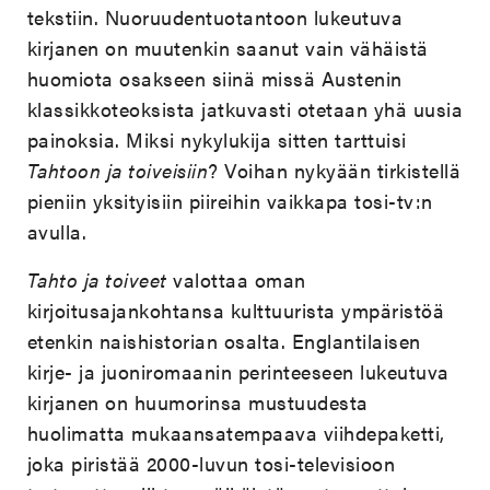
tekstiin. Nuoruudentuotantoon lukeutuva
kirjanen on muutenkin saanut vain vähäistä
huomiota osakseen siinä missä Austenin
klassikkoteoksista jatkuvasti otetaan yhä uusia
painoksia. Miksi nykylukija sitten tarttuisi
Tahtoon ja toiveisiin
? Voihan nykyään tirkistellä
pieniin yksityisiin piireihin vaikkapa tosi-tv:n
avulla.
Tahto ja toiveet
valottaa oman
kirjoitusajankohtansa kulttuurista ympäristöä
etenkin naishistorian osalta. Englantilaisen
kirje- ja juoniromaanin perinteeseen lukeutuva
kirjanen on huumorinsa mustuudesta
huolimatta mukaansatempaava viihdepaketti,
joka piristää 2000-luvun tosi-televisioon