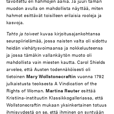
tavoitettu eri hahmojen ääniä. Ja juuri tämän
muodon avulla on mahdollista näyttää, miten
hahmot esittävät toisilleen erilaisia rooleja ja
kasvoja.
Tahto ja toiveet
kuvaa kirjoitusajankohtansa
seurapiirielämää, jossa naisten valta oli sidottu
heidän viehätysvoimaansa ja nokkeluuteensa
ja jossa tämäkin vallankäytön muoto oli
mahdollista vain miesten kautta. Carol Shields
arvelee, että Austen todennäköisesti oli
tietoinen
Mary Wollstonecraftin
vuonna 1792
julkaistusta teoksesta A Vindication of the
Rights of Woman.
Martina Reuter
esittää
Kristiina-instituutin Klassikkogalleriassa, että
Wollstonecraftin mukaan yksinkertainen totuus
ihmisyydestä on se, että ihminen on syntyään