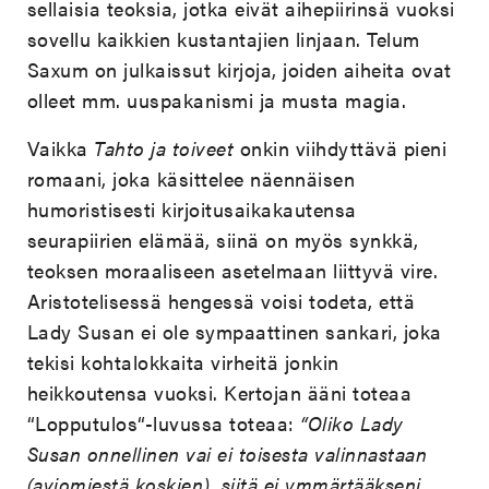
sellaisia teoksia, jotka eivät aihepiirinsä vuoksi
sovellu kaikkien kustantajien linjaan. Telum
Saxum on julkaissut kirjoja, joiden aiheita ovat
olleet mm. uuspakanismi ja musta magia.
Vaikka
Tahto ja toiveet
onkin viihdyttävä pieni
romaani, joka käsittelee näennäisen
humoristisesti kirjoitusaikakautensa
seurapiirien elämää, siinä on myös synkkä,
teoksen moraaliseen asetelmaan liittyvä vire.
Aristotelisessä hengessä voisi todeta, että
Lady Susan ei ole sympaattinen sankari, joka
tekisi kohtalokkaita virheitä jonkin
heikkoutensa vuoksi. Kertojan ääni toteaa
“Lopputulos“-luvussa toteaa:
“Oliko Lady
Susan onnellinen vai ei toisesta valinnastaan
(aviomiestä koskien), siitä ei ymmärtääkseni