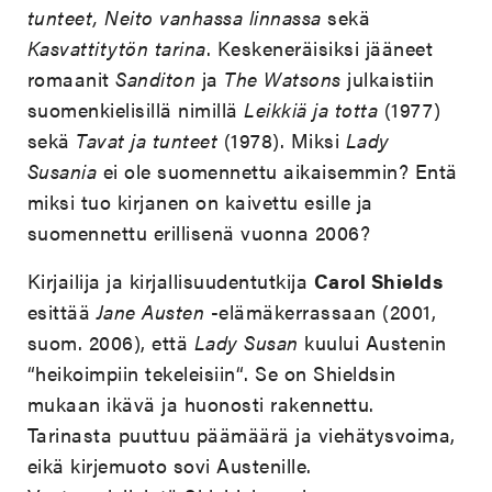
tunteet,
Neito vanhassa linnassa
sekä
Kasvattitytön tarina
. Keskeneräisiksi jääneet
romaanit
Sanditon
ja
The Watsons
julkaistiin
suomenkielisillä nimillä
Leikkiä ja totta
(1977)
sekä
Tavat ja tunteet
(1978). Miksi
Lady
Susania
ei ole suomennettu aikaisemmin? Entä
miksi tuo kirjanen on kaivettu esille ja
suomennettu erillisenä vuonna 2006?
Kirjailija ja kirjallisuudentutkija
Carol Shields
esittää
Jane Austen
-elämäkerrassaan (2001,
suom. 2006), että
Lady Susan
kuului Austenin
“heikoimpiin tekeleisiin“. Se on Shieldsin
mukaan ikävä ja huonosti rakennettu.
Tarinasta puuttuu päämäärä ja viehätysvoima,
eikä kirjemuoto sovi Austenille.