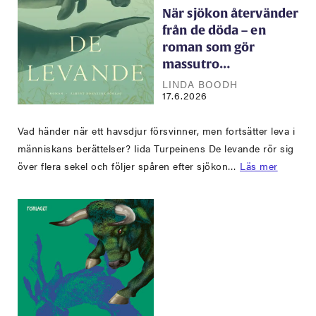
När sjökon återvänder
från de döda – en
roman som gör
massutro…
LINDA BOODH
17.6.2026
Vad händer när ett havsdjur försvinner, men fortsätter leva i
människans berättelser? Iida Turpeinens De levande rör sig
över flera sekel och följer spåren efter sjökon…
Läs mer