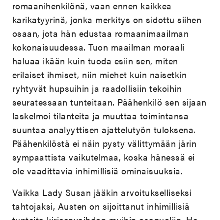
romaanihenkilönä, vaan ennen kaikkea
karikatyyrinä, jonka merkitys on sidottu siihen
osaan, jota hän edustaa romaanimaailman
kokonaisuudessa. Tuon maailman moraali
haluaa ikään kuin tuoda esiin sen, miten
erilaiset ihmiset, niin miehet kuin naisetkin
ryhtyvät hupsuihin ja raadollisiin tekoihin
seuratessaan tunteitaan. Päähenkilö sen sijaan
laskelmoi tilanteita ja muuttaa toimintansa
suuntaa analyyttisen ajattelutyön tuloksena.
Päähenkilöstä ei näin pysty välittymään järin
sympaattista vaikutelmaa, koska hänessä ei
ole vaadittavia inhimillisiä ominaisuuksia.
Vaikka Lady Susan jääkin arvoitukselliseksi
tahtojaksi, Austen on sijoittanut inhimillisiä
tunteita kirjeenvaihdon muihin osapuoliin. He