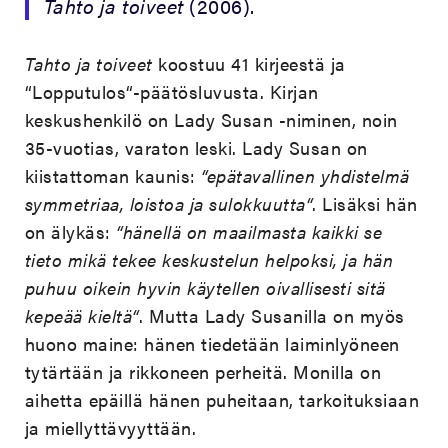
Tahto ja toiveet
(2006).
Tahto ja toiveet
koostuu 41 kirjeestä ja
“Lopputulos“-päätösluvusta. Kirjan
keskushenkilö on Lady Susan -niminen, noin
35-vuotias, varaton leski. Lady Susan on
kiistattoman kaunis:
“epätavallinen yhdistelmä
symmetriaa, loistoa ja sulokkuutta“
. Lisäksi hän
on älykäs:
“hänellä on maailmasta kaikki se
tieto mikä tekee keskustelun helpoksi, ja hän
puhuu oikein hyvin käytellen oivallisesti sitä
kepeää kieltä“
. Mutta Lady Susanilla on myös
huono maine: hänen tiedetään laiminlyöneen
tytärtään ja rikkoneen perheitä. Monilla on
aihetta epäillä hänen puheitaan, tarkoituksiaan
ja miellyttävyyttään.