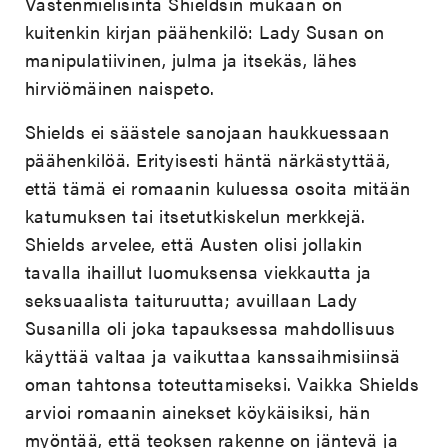
Vastenmielisintä Shieldsin mukaan on
kuitenkin kirjan päähenkilö: Lady Susan on
manipulatiivinen, julma ja itsekäs, lähes
hirviömäinen naispeto.
Shields ei säästele sanojaan haukkuessaan
päähenkilöä. Erityisesti häntä närkästyttää,
että tämä ei romaanin kuluessa osoita mitään
katumuksen tai itsetutkiskelun merkkejä.
Shields arvelee, että Austen olisi jollakin
tavalla ihaillut luomuksensa viekkautta ja
seksuaalista taituruutta; avuillaan Lady
Susanilla oli joka tapauksessa mahdollisuus
käyttää valtaa ja vaikuttaa kanssaihmisiinsä
oman tahtonsa toteuttamiseksi. Vaikka Shields
arvioi romaanin ainekset köykäisiksi, hän
myöntää, että teoksen rakenne on jäntevä ja