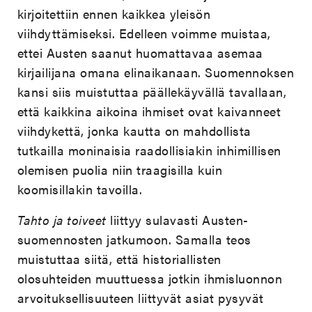
kirjoitettiin ennen kaikkea yleisön
viihdyttämiseksi. Edelleen voimme muistaa,
ettei Austen saanut huomattavaa asemaa
kirjailijana omana elinaikanaan. Suomennoksen
kansi siis muistuttaa päällekäyvällä tavallaan,
että kaikkina aikoina ihmiset ovat kaivanneet
viihdykettä, jonka kautta on mahdollista
tutkailla moninaisia raadollisiakin inhimillisen
olemisen puolia niin traagisilla kuin
koomisillakin tavoilla.
Tahto ja toiveet
liittyy sulavasti Austen-
suomennosten jatkumoon. Samalla teos
muistuttaa siitä, että historiallisten
olosuhteiden muuttuessa jotkin ihmisluonnon
arvoituksellisuuteen liittyvät asiat pysyvät