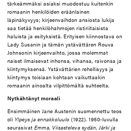
tärkeämmäksi asiaksi muodostuu kuitenkin
romaanin henkilöiden eräänlainen
läpinäkyvyys; kirjeenvaihdon ansiosta lukija
saa tietää henkilöhahmojen ristiriitaisista
haluista ja esityksistä. Erityisen kiinnostava on
Lady Susanin ja tämän ystävättären Rouva
Johnsonin kirjeenvaihto, jossa molemmat
naiset ilmaisevat inhonsa, vihansa, raivonsa ja
kiintymyksensä. Ystävättärien rehellisyys ja
kiintymys toisiaan kohtaan vaikuttaakin
romaanin ainoalta vilpittömältä suhteelta.
Nytkähtänyt moraali
Ensimmäinen Jane Austenin suomennettu teos
oli
Ylpeys ja ennakkoluulo
(1922). 1950-luvulla
seurasivat
Emma
,
Viisasteleva sydän
,
Järki ja