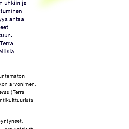
 uhkiin ja
autuminen
yys antaa
neet
kuun.
 Terra
llisiä
tuntematon
kon arvonimen.
teräs
(Terra
tikulttuurista
syntyneet,
, kun yhteisöt