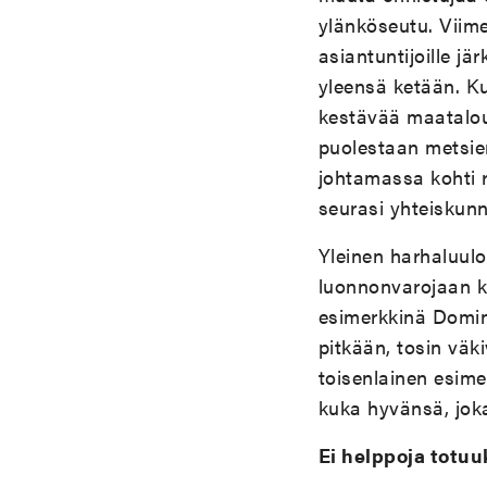
ylänköseutu. Viime
asiantuntijoille jär
yleensä ketään. Ku
kestävää maatalou
puolestaan metsien
johtamassa kohti r
seurasi yhteiskun
Yleinen harhaluulo 
luonnonvarojaan k
esimerkkinä Domin
pitkään, tosin väk
toisenlainen esime
kuka hyvänsä, joka
Ei helppoja totuu