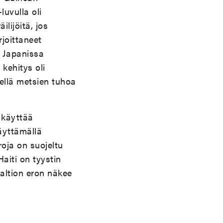
uvulla oli
ilijöitä, jos
joittaneet
. Japanissa
kehitys oli
ellä metsien tuhoa
a käyttää
äyttämällä
oja on suojeltu
aiti on tyystin
valtion eron näkee