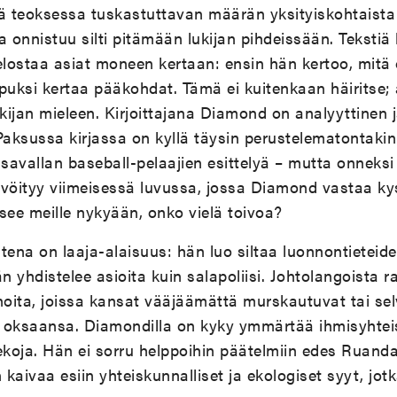
 teoksessa tuskastuttavan määrän yksityiskohtaista 
ta onnistuu silti pitämään lukijan pihdeissään. Tekstiä
ostaa asiat moneen kertaan: ensin hän kertoo, mitä o
lopuksi kertaa pääkohdat. Tämä ei kuitenkaan häiritse;
ukijan mieleen. Kirjoittajana Diamond on analyyttinen 
ksussa kirjassa on kyllä täysin perustelematontakin
avallan baseball-pelaajien esittelyä – mutta onneksi t
tevöityy viimeisessä luvussa, jossa Diamond vastaa 
see meille nykyään, onko vielä toivoa?
na on laaja-alaisuus: hän luo siltaa luonnontieteide
Hän yhdistelee asioita kuin salapoliisi. Johtolangoista 
noita, joissa kansat vääjäämättä murskautuvat tai sel
oksaansa. Diamondilla on kyky ymmärtää ihmisyhtei
tekoja. Hän ei sorru helppoihin päätelmiin edes Rua
kaivaa esiin yhteiskunnalliset ja ekologiset syyt, jotk