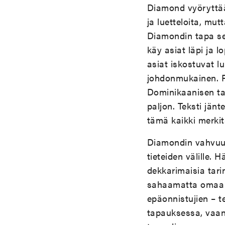
Diamond vyöryttää
ja luetteloita, mut
Diamondin tapa sel
käy asiat läpi ja 
asiat iskostuvat l
johdonmukainen. Pa
Dominikaanisen tas
paljon. Teksti jän
tämä kaikki merkit
Diamondin vahvuute
tieteiden välille. 
dekkarimaisia tari
sahaamatta omaa 
epäonnistujien – 
tapauksessa, vaan 