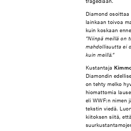
tragediaan.
Diamond osoittaa 
lainkaan toivoa m
kuin koskaan enne
”Niinpä meillä on t
mahdollisuutta ei 
kuin meillä.”
Kustantaja
Kimmo 
Diamondin edellis
on tehty melko hyv
hiomattomia lause
eli WWF:n nimen j
tekstin viedä. Luo
kiitoksen siitä, et
suurkustantamojen 