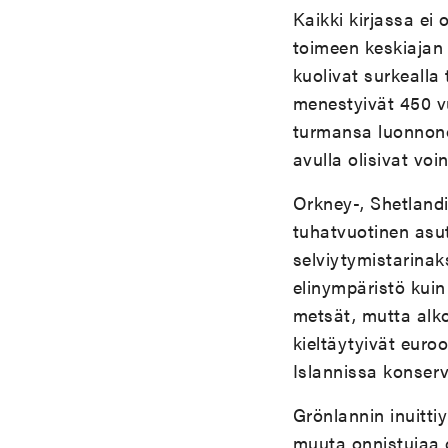
Kaikki kirjassa ei 
toimeen keskiajan
kuolivat surkealla 
menestyivät 450 v
turmansa luonnonol
avulla olisivat vo
Orkney-, Shetlandin
tuhatvuotinen asut
selviytymistarinak
elinympäristö kuin
metsät, mutta alk
kieltäytyivät euroo
Islannissa konserv
Grönlannin inuitti
muuta onnistujaa 