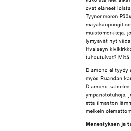
ovat eläneet lois
Tyynenmeren Pääsi
mayakaupungit sekä
muistomerkkejä, jo
lymyävät nyt viida
Hvalseyn kivikirk
tuhoutuivat? Mitä t
Diamond ei tyydy 
myös Ruandan kans
Diamond katselee 
ympäristötuhoja, j
että ilmaston läm
melkein olemattom
Menestyksen ja t