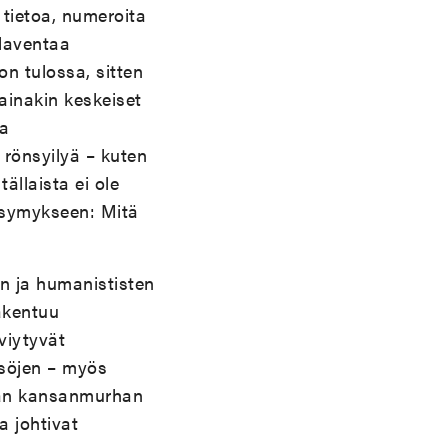
tietoa, numeroita
 laventaa
n tulossa, sitten
 ainakin keskeiset
ja
 rönsyilyä – kuten
ällaista ei ole
kysymykseen: Mitä
n ja humanististen
rakentuu
viytyvät
söjen – myös
ndan kansanmurhan
a johtivat