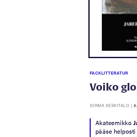
FACKLITTERATUR
Voiko gl
JORMA KESKITALO
|
8
Akateemikko
J
pääse helposti