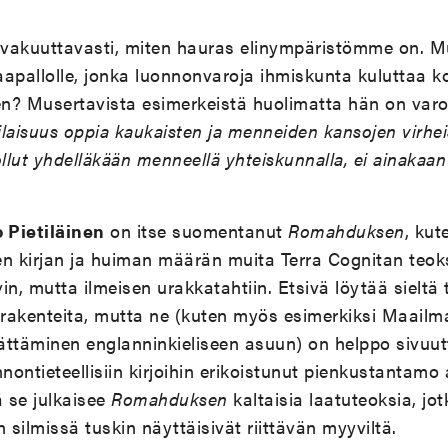
vakuuttavasti, miten hauras elinympäristömme on. M
aapallolle, jonka luonnonvaroja ihmiskunta kuluttaa
n? Musertavista esimerkeistä huolimatta hän on varo
ilaisuus oppia kaukaisten ja menneiden kansojen virheis
ollut yhdelläkään menneellä yhteiskunnalla, ei ainaka
Pietiläinen
on itse suomentanut
Romahduksen
, ku
en kirjan ja huiman määrän muita Terra Cognitan teo
in, mutta ilmeisen urakkatahtiin. Etsivä löytää sieltä 
rakenteita, mutta ne (kuten myös esimerkiksi Maail
ättäminen englanninkieliseen asuun) on helppo sivuut
nnontieteellisiin kirjoihin erikoistunut pienkustantamo
tä se julkaisee
Romahduksen
kaltaisia laatuteoksia, jot
silmissä tuskin näyttäisivät riittävän myyviltä.