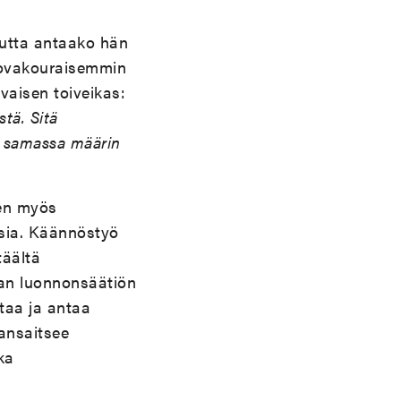
utta antaako hän
 kovakouraisemmin
vaisen toiveikas:
tä. Sitä
an samassa määrin
ten myös
ksia. Käännöstyö
täältä
man luonnonsäätiön
taa ja antaa
 ansaitsee
ka