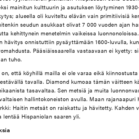
ksi mainitun kulttuurin ja asutuksen löytyminen 1930-l
kytys; alueella oli kuviteltu elävän vain primitiivisiä kerä
itenkin seudun asukkaat olivat 7 000 vuoden ajan har
tta kehittynein menetelmin vaikeissa luonnonoloissa
 hävitys onnistuttiin pysäyttämään 1600-luvulla, kun 
omahdusta. Pääsiäissaarella vastaavaan ei kyetty: si
nan tuho.
on, että köyhillä mailla ei ole varaa eikä kiinnostust
estävällä tavalla. Diamond kumoaa tämän väitteen k
ikaanista tasavaltaa. Sen metsiä ja muita luonnonvar
ivaltaisen hallintokoneiston avulla. Maan rajanaapuri H
rkki: Haitin metsät on raiskattu ja hävitetty. Kahden 
 lentää Hispaniolan saaren yli.
ksia