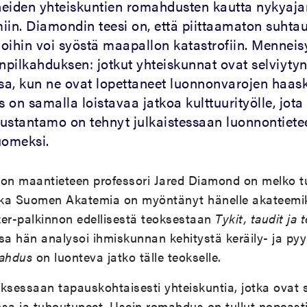
eiden yhteiskuntien romahdusten kautta nykyajan
iin. Diamondin teesi on, että piittaamaton suht
oihin voi syöstä maapallon katastrofiin. Menneis
onpilkahduksen: jotkut yhteiskunnat ovat selviyty
ssa, kun ne ovat lopettaneet luonnonvarojen haas
on samalla loistavaa jatkoa kulttuurityölle, jota
ustantamo on tehnyt julkaistessaan luonnontietee
uomeksi.
iston maantieteen professori Jared Diamond on melko 
ikka Suomen Akatemia on myöntänyt hänelle akateemi
zer-palkinnon edellisestä teoksestaan
Tykit, taudit ja 
sa hän analysoi ihmiskunnan kehitystä keräily- ja pyyn
ahdus
on luonteva jatko tälle teokselle.
ksessaan tapauskohtaisesti yhteiskuntia, jotka ovat 
sa ja tuhoutuneet. Usein romahdus on tullut nopeasti