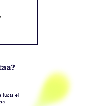
n
taa?
a luota ei
taa