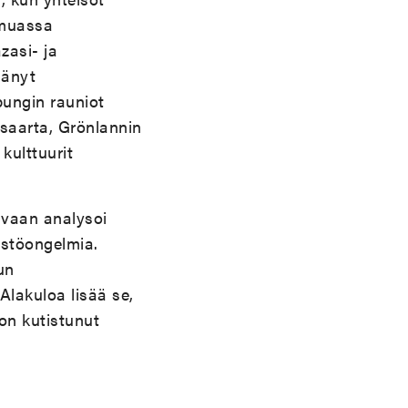
 muassa
zasi- ja
äänyt
pungin rauniot
ssaarta, Grönlannin
kulttuurit
 vaan analysoi
stöongelmia.
un
Alakuloa lisää se,
on kutistunut