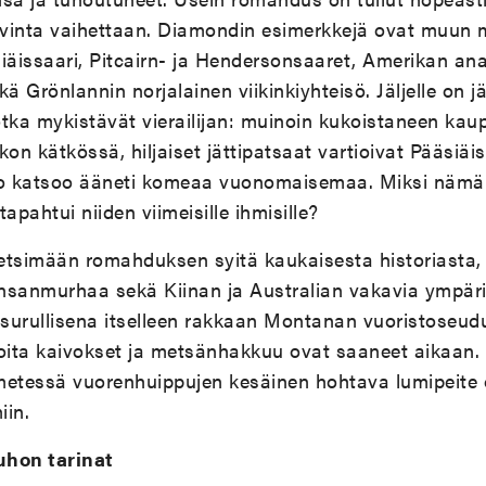
tavinta vaihettaan. Diamondin esimerkkejä ovat muun
äissaari, Pitcairn- ja Hendersonsaaret, Amerikan ana
 Grönlannin norjalainen viikinkiyhteisö. Jäljelle on j
tka mykistävät vierailijan: muinoin kukoistaneen kau
kon kätkössä, hiljaiset jättipatsaat vartioivat Pääsiäi
ko katsoo ääneti komeaa vuonomaisemaa. Miksi nämä 
apahtui niiden viimeisille ihmisille?
etsimään romahduksen syitä kaukaisesta historiasta,
anmurhaa sekä Kiinan ja Australian vakavia ympäri
surullisena itselleen rakkaan Montanan vuoristoseud
oita kaivokset ja metsänhakkuu ovat saaneet aikaan. 
metessä vuorenhuippujen kesäinen hohtava lumipeite 
iin.
uhon tarinat