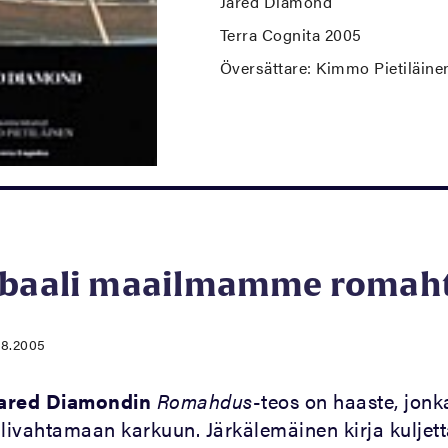
Jared Diamond
Terra Cognita 2005
Översättare: Kimmo Pietiläine
obaali maailmamme romah
.8.2005
ared Diamondin
Romahdus
-teos on haaste, jonk
 livahtamaan karkuun. Järkälemäinen kirja kuljet