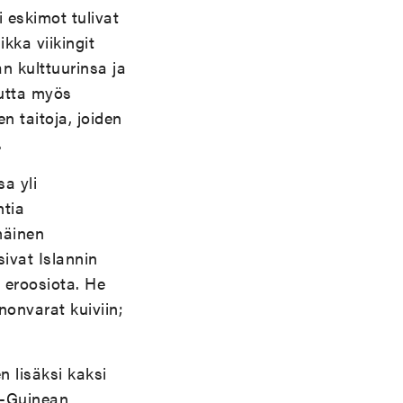
i eskimot tulivat
kka viikingit
an kulttuurinsa ja
mutta myös
n taitoja, joiden
.
sa yli
htia
mäinen
sivat Islannin
 eroosiota. He
nonvarat kuiviin;
n lisäksi kaksi
n-Guinean