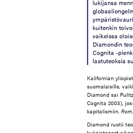
lukijansa menn
globaaliongelm
ympäristövauri
kuitenkin toiv
vaikeissa oloi
Diamondin teos 
Cognita -pienk
laatuteoksia s
Kalifornian yliop
suomalaisille, va
Diamond sai Pulit
Cognita 2003), jos
kapitalismiin.
Rom
Diamond ruotii teo
kukoistaneet aikan