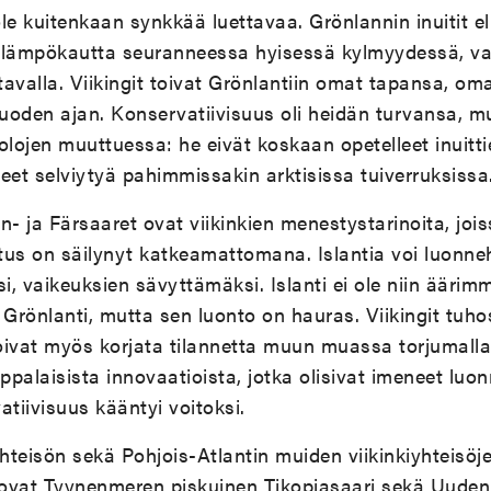
ole kuitenkaan synkkää luettavaa. Grönlannin inuitit el
 lämpökautta seuranneessa hyisessä kylmyydessä, vai
tavalla. Viikingit toivat Grönlantiin omat tapansa, om
uoden ajan. Konservatiivisuus oli heidän turvansa, 
ojen muuttuessa: he eivät koskaan opetelleet inuittie
ineet selviytyä pahimmissakin arktisissa tuiverruksissa
- ja Färsaaret ovat viikinkien menestystarinoita, jois
us on säilynyt katkeamattomana. Islantia voi luonne
si, vaikeuksien sävyttämäksi. Islanti ei ole niin äärim
 Grönlanti, mutta sen luonto on hauras. Viikingit tuho
oivat myös korjata tilannetta muun muassa torjumalla
ppalaisista innovaatioista, jotka olisivat imeneet luon
atiivisuus kääntyi voitoksi.
yhteisön sekä Pohjois-Atlantin muiden viikinkiyhteisöje
ovat Tyynenmeren piskuinen Tikopiasaari sekä Uude