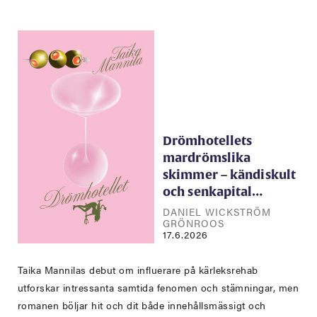
Drömhotellets
mardrömslika
skimmer – kändiskult
och senkapital…
DANIEL WICKSTRÖM
GRÖNROOS
17.6.2026
Taika Mannilas debut om influerare på kärleksrehab
utforskar intressanta samtida fenomen och stämningar, men
romanen böljar hit och dit både innehållsmässigt och