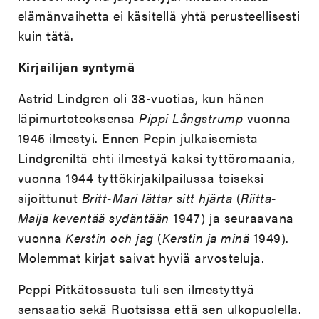
elämänvaihetta ei käsitellä yhtä perusteellisesti
kuin tätä.
Kirjailijan syntymä
Astrid Lindgren oli 38-vuotias, kun hänen
läpimurtoteoksensa
Pippi Långstrump
vuonna
1945 ilmestyi. Ennen Pepin julkaisemista
Lindgreniltä ehti ilmestyä kaksi tyttöromaania,
vuonna 1944 tyttökirjakilpailussa toiseksi
sijoittunut
Britt-Mari lättar sitt hjärta
(
Riitta-
Maija keventää sydäntään
1947) ja seuraavana
vuonna
Kerstin och jag
(
Kerstin ja minä
1949).
Molemmat kirjat saivat hyviä arvosteluja.
Peppi Pitkätossusta tuli sen ilmestyttyä
sensaatio sekä Ruotsissa että sen ulkopuolella.