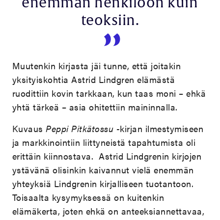
enemmän henkilöön kuin
teoksiin.
Muutenkin kirjasta jäi tunne, että joitakin
yksityiskohtia Astrid Lindgren elämästä
ruodittiin kovin tarkkaan, kun taas moni – ehkä
yhtä tärkeä – asia ohitettiin maininnalla.
Kuvaus
Peppi Pitkätossu
-kirjan ilmestymiseen
ja markkinointiin liittyneistä tapahtumista oli
erittäin kiinnostava. Astrid Lindgrenin kirjojen
ystävänä olisinkin kaivannut vielä enemmän
yhteyksiä Lindgrenin kirjalliseen tuotantoon.
Toisaalta kysymyksessä on kuitenkin
elämäkerta, joten ehkä on anteeksiannettavaa,