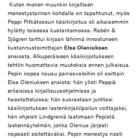
Kuten monen muunkin kirjallisen
menestystarinan kohdalla on tapahtunut, myös
Peppi Pitkätossun käsikirjoitus oli aikaisemmin
hylätty toisessa kustantamossa. Rabén &
Sjögren tarttui kirjaan lähinnä innostuneen
kustannustoimittajan
Elsa Oleniuksen
ansiosta. Alkuperäiseen käsikirjoitukseen
tehtiin huomattavia muutoksia ennen julkaisua.
Pepin nopea nousu parrasvaloihin oli osittain
Elsa Oleniuksen ansiota: hän ylisti Peppiä
erilaisissa kirjallisuusohjelmissa ja
haastatteluissa; hän suorastaan junttasi
käsikirjoituksen lastenkirjakilpailun voittajaksi,
hän ohjeisti Lindgreniä laatimaan Pepistä
lastennäytelmän, jonka Olenius järjesti
nopeasti esitettäväksi. Pepin menestys nosti