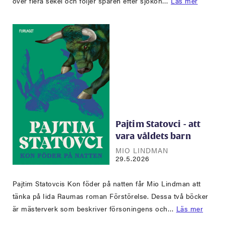
över flera sekel och följer spåren efter sjökon…
Läs mer
Pajtim Statovci - att
vara våldets barn
MIO LINDMAN
29.5.2026
Pajtim Statovcis Kon föder på natten får Mio Lindman att
tänka på Iida Raumas roman Förstörelse. Dessa två böcker
är mästerverk som beskriver försoningens och…
Läs mer