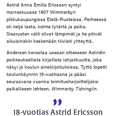
Astrid Anna Emilia Ericsson syntyi
marraskuussa 1907 Wimmerbyn
pikkukaupungissa Etelä-Ruotsissa. Perheessä
oli neljä lasta, kolme tytärtä ja poika.
Sisarusten välit olivat lämpimät ja he pitivät
aikuisinakin keskenään ­­tiiviisti yhteyttä.
Andersen korostaa useaan otteeseen Astridin
poikkeuksellista kirjallista lahjakkuutta, joka
näkyi jo koulun ainekirjoituksissa. Tyttö lopetti
koulunkäynnin 15-vuotiaana ja pääsi
seuraavana vuonna toimitusharjoittelijaksi
paikalliseen lehteen,
Wimmerby Tidningiin
.
18-vuotias Astrid Ericsson