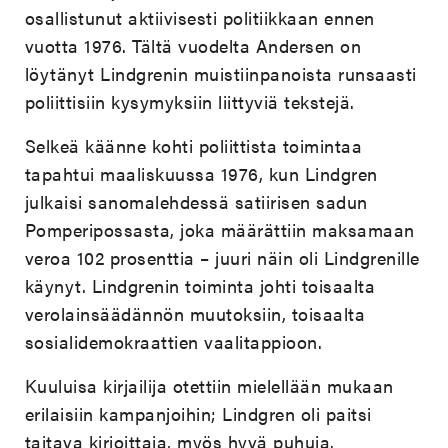
osallistunut aktiivisesti politiikkaan ennen
vuotta 1976. Tältä vuodelta Andersen on
löytänyt Lindgrenin muistiinpanoista runsaasti
poliittisiin kysymyksiin liittyviä tekstejä.
Selkeä käänne kohti poliittista toimintaa
tapahtui maaliskuussa 1976, kun Lindgren
julkaisi sanomalehdessä satiirisen sadun
Pomperipossasta, joka määrättiin maksamaan
veroa 102 prosenttia – juuri näin oli Lindgrenille
käynyt. Lindgrenin toiminta johti toisaalta
verolainsäädännön muutoksiin, toisaalta
sosialidemokraattien vaalitappioon.
Kuuluisa kirjailija otettiin mielellään mukaan
erilaisiin kampanjoihin; Lindgren oli paitsi
taitava kirjoittaja, myös hyvä puhuja.