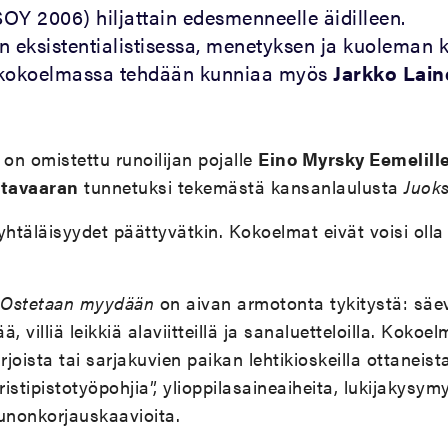
Y 2006) hiljattain edesmenneelle äidilleen.
eksistentialistisessa, menetyksen ja kuoleman 
 kokoelmassa tehdään kunniaa myös
Jarkko Lain
on omistettu runoilijan pojalle
Eino Myrsky Eemelill
utavaaran
tunnetuksi tekemästä kansanlaulusta
Juok
yhtäläisyydet päättyvätkin. Kokoelmat eivät voisi ol
Ostetaan myydään
on aivan armotonta tykitystä: säe
, villiä leikkiä alaviitteillä ja sanaluetteloilla. Kokoe
joista tai sarjakuvien paikan lehtikioskeilla ottaneist
stipistotyöpohjia”, ylioppilasaineaiheita, lukijakysym
runonkorjauskaavioita.