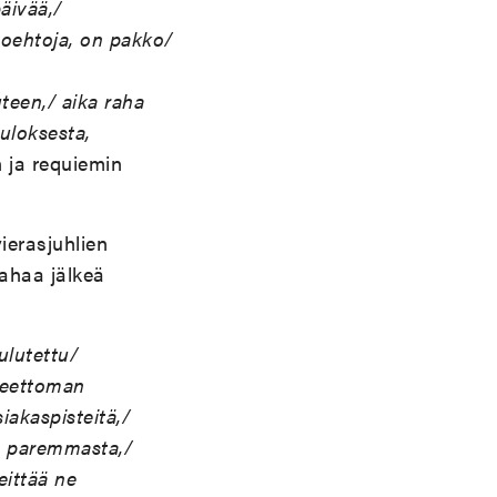
äivää,/
htoehtoja, on pakko/
teen,/ aika raha
tuloksesta,
n ja requiemin
vierasjuhlien
pahaa jälkeä
ulutettu/
seettoman
iakaspisteitä,/
ä paremmasta,/
eittää ne