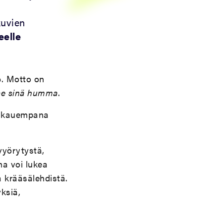
kuvien
eelle
e
. Motto on
se sinä humma
.
la kauempana
vyörytystä,
lma voi lukea
a krääsälehdistä.
yksiä,