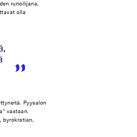
en runoilijana,
tavat olla
ä,
ä
ttyneitä. Pyysalon
ja” vastaan.
, byrokratian,