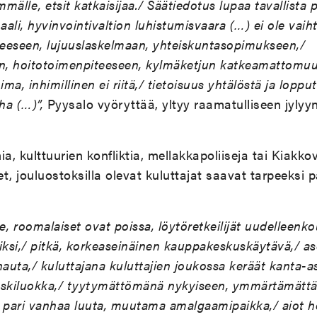
älle, etsit katkaisijaa./ Säätiedotus lupaa tavallista p
aali, hyvinvointivaltion luhistumisvaara (…) ei ole vai
teeseen, lujuuslaskelmaan, yhteiskuntasopimukseen,/
n, hoitotoimenpiteeseen, kylmäketjun katkeamattomuu
ima, inhimillinen ei riitä,/ tietoisuus yhtälöstä ja loppu
ha (…)”,
Pyysalo vyöryttää, yltyy raamatulliseen jylyy
mia, kulttuurien konfliktia, mellakkapoliiseja tai Kiakko
et, jouluostoksilla olevat kuluttajat saavat tarpeeksi 
le, roomalaiset ovat poissa, löytöretkeilijät uudelleenko
iksi,/ pitkä, korkeaseinäinen kauppakeskuskäytävä,/ a
uhauta,/ kuluttajana kuluttajien joukossa keräät kanta-as
 keskiluokka,/ tyytymättömänä nykyiseen, ymmärtämätt
,/ pari vanhaa luuta, muutama amalgaamipaikka,/ aiot h