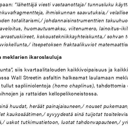
apaan:
”lähettäjä viesti vastaanottaja/ tunnusluku käyt
kuvafragmentteja, ihmiskunnan saavutuksia,/ velallis
iuden totalitarismi,/ johdannaisinstrumenttien takuuhuol
aveloitus, huomautusmaksu, viitenumero, lainoitus-ikili
arrastuskiireet, kokoustekniikkayhteiskunta,/ sohvan 
uviokellunta,/ itsepetoksen fraktaalikuviot matemaattis
ja meklarien ikaroslauluja
unta”, siis kvartaalitalouden kaikkivoipaisuus ja kaikki
ssa Wall Streetin asfaltin halkeamat laulamaan mekla
tullut sapliiniolentoja
(homo chaplinus)
, tahdottomia
hihnojen ja rattaiden kellopelikoneistossa.
sinä huudat, heräät painajaisuneen,/ nouset pukemaan
et kaukosäätimen,/ syvyydestä sinä tuijotat tositelevis
,/ uskot tutkimustietoon, luotat tahdonvapauteen,/ yr