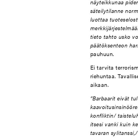
näyteikkunaa pidemm
säteilytilanne norm
luottaa tuoteselos
merkkijärjestelmää
tieto tahto usko vo
päätöksenteon har
pauhuun.
Ei tarvita terroris
riehuntaa. Tavallis
aikaan.
”Barbaarit eivät tu
kaavoitusinsinööre
konfliktin/ taistel
itsesi vanki kuin
tavaran sylitanssi