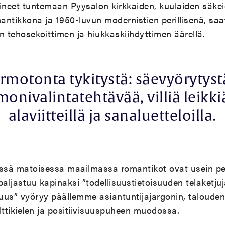
ineet tuntemaan Pyysalon kirkkaiden, kuulaiden säkeid
ntikkona ja 1950-luvun modernistien perillisenä, saat
n tehosekoittimen ja hiukkaskiihdyttimen äärellä.
rmotonta tykitystä: säevyörytyst
monivalintatehtävää, villiä leikki
alaviitteillä ja sanaluetteloilla.
ässä matoisessa maailmassa romantikot ovat usein pe
 paljastuu kapinaksi ”todellisuustietoisuuden telaketju
suus” vyöryy päällemme asiantuntijajargonin, talouden
ttikielen ja positiivisuuspuheen muodossa.