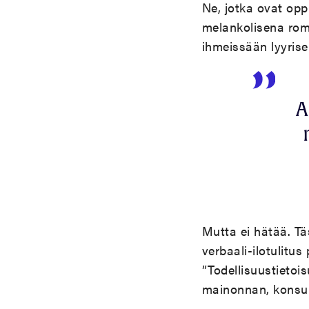
Ne, jotka ovat opp
melankolisena roma
ihmeissään lyyrise
A
Mutta ei hätää. T
verbaali-ilotulitus
”Todellisuustietoi
mainonnan, konsul