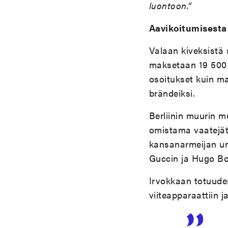
luontoon.”
Aavikoitumisesta
Valaan kiveksistä 
maksetaan 19 500 
osoitukset kuin ma
brändeiksi.
Berliinin muurin mu
omistama vaatejätt
kansanarmeijan uni
Guccin ja Hugo Bo
Irvokkaan totuude
viiteapparaattiin j