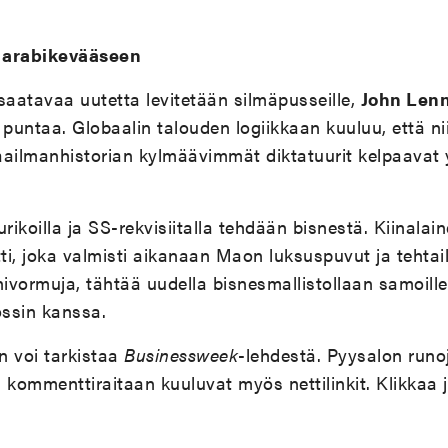
 arabikevääseen
saatavaa uutetta levitetään silmäpusseille,
John Len
puntaa. Globaalin talouden logiikkaan kuuluu, että n
ailmanhistorian kylmäävimmät diktatuurit kelpaavat y
rikoilla ja SS-rekvisiitalla tehdään bisnestä. Kiinalain
i, joka valmisti aikanaan Maon luksuspuvut ja tehta
vormuja, tähtää uudella bisnesmallistollaan samoille
ssin kanssa.
n voi tarkistaa
Businessweek
-lehdestä. Pyysalon runo
a kommenttiraitaan kuuluvat myös nettilinkit. Klikkaa 