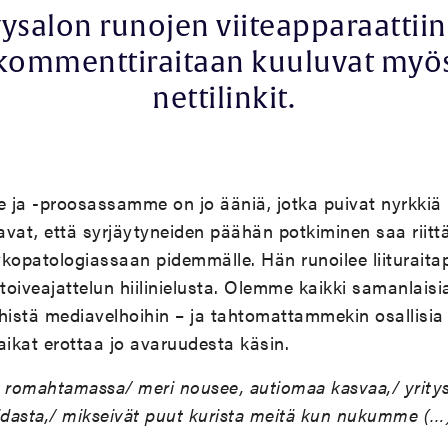
ysalon runojen viiteapparaattiin
kommenttiraitaan kuuluvat myö
nettilinkit.
 ja -proosassamme on jo ääniä, jotka puivat nyrkkiä
eavat, että syrjäytyneiden päähän potkiminen saa riit
opatologiassaan pidemmälle. Hän runoilee liiturait
toiveajattelun hiilinielusta. Olemme kaikki samanlaisia
stä mediavelhoihin – ja tahtomattammekin osallisia 
ikat erottaa jo avaruudesta käsin.
t romahtamassa/ meri nousee, autiomaa kasvaa,/ yrity
dasta,/ mikseivät puut kurista meitä kun nukumme (…)