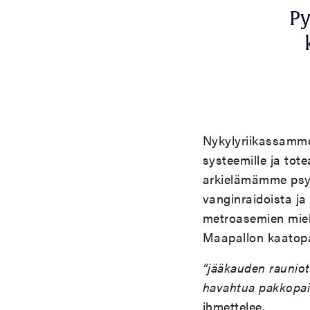
Py
Nykylyriikassamme
systeemille ja tot
arkielämämme psyk
vanginraidoista ja 
metroasemien miehi
Maapallon kaatopa
”jääkauden raunio
havahtua pakkopai
ihmettelee.