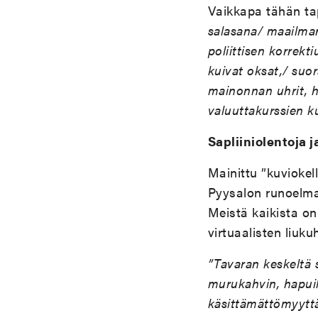
Vaikkapa tähän t
salasana/ maailman
poliittisen korrekt
kuivat oksat,/ suor
mainonnan uhrit, h
valuuttakurssien k
Sapliiniolentoja 
Mainittu ”kuviokell
Pyysalon runoelma
Meistä kaikista on 
virtuaalisten liuku
”Tavaran keskeltä 
murukahvin, hapuil
käsittämättömyyttä