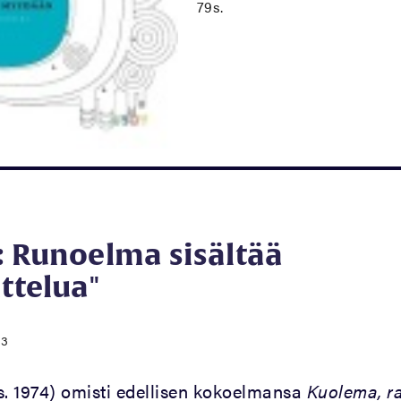
79s.
: Runoelma sisältää
ittelua"
13
s. 1974) omisti edellisen kokoelmansa
Kuolema, r