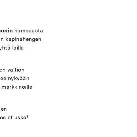
nonin
hampaasta
iin kapinahengen
htä lailla
en valtion
ilee nykyään
 markkinoille
jen
jos et usko!