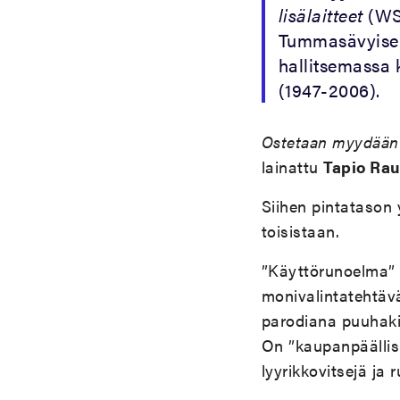
lisälaitteet
(WSO
Tummasävyisen 
hallitsemassa
(1947-2006).
Ostetaan myydään
lainattu
Tapio Ra
Siihen pintatason 
toisistaan.
”Käyttörunoelma”
monivalintatehtävää
parodiana puuhakir
On ”kaupanpäällisri
lyyrikkovitsejä ja 