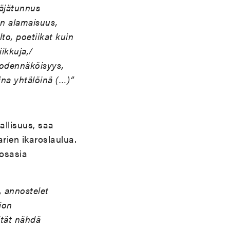
täjätunnus
en alamaisuus,
to, poetiikat kuin
ikkuja,/
todennäköisyys,
ina yhtälöinä (…)”
allisuus, saa
rien ikaroslaulua.
 osasia
, annostelet
ion
ität nähdä