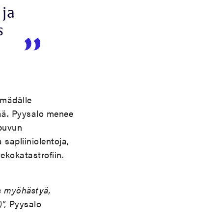
 ja
s
 mädälle
tää. Pyysalo menee
apuvun
 sapliiniolentoja,
ekokatastrofiin.
s myöhästyä,
”,
Pyysalo