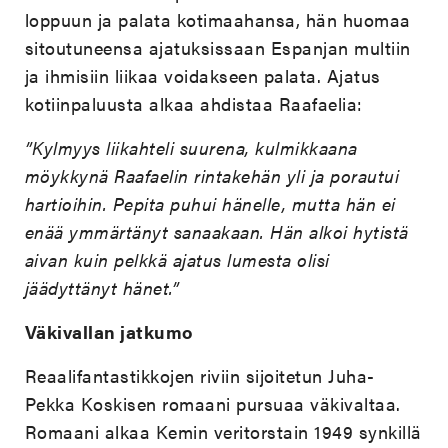
loppuun ja palata kotimaahansa, hän huomaa
sitoutuneensa ajatuksissaan Espanjan multiin
ja ihmisiin liikaa voidakseen palata. Ajatus
kotiinpaluusta alkaa ahdistaa Raafaelia:
”Kylmyys liikahteli suurena, kulmikkaana
möykkynä Raafaelin rintakehän yli ja porautui
hartioihin. Pepita puhui hänelle, mutta hän ei
enää ymmärtänyt sanaakaan. Hän alkoi hytistä
aivan kuin pelkkä ajatus lumesta olisi
jäädyttänyt hänet.”
Väkivallan jatkumo
Reaalifantastikkojen riviin sijoitetun Juha-
Pekka Koskisen romaani pursuaa väkivaltaa.
Romaani alkaa Kemin veritorstain 1949 synkillä