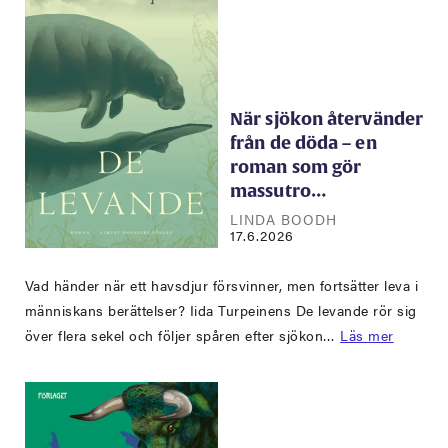
När sjökon återvänder
från de döda – en
roman som gör
massutro…
LINDA BOODH
17.6.2026
Vad händer när ett havsdjur försvinner, men fortsätter leva i
människans berättelser? Iida Turpeinens De levande rör sig
över flera sekel och följer spåren efter sjökon…
Läs mer