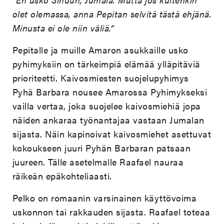
olet olemassa, anna Pepitan selvitä tästä ehjänä.
Minusta ei ole niin väliä.”
Pepitalle ja muille Amaron asukkaille usko
pyhimyksiin on tärkeimpiä elämää ylläpitäviä
prioriteetti. Kaivosmiesten suojelupyhimys
Pyhä Barbara nousee Amarossa Pyhimykseksi
vailla vertaa, joka suojelee kaivosmiehiä jopa
näiden ankaraa työnantajaa vastaan Jumalan
sijasta. Näin kapinoivat kaivosmiehet asettuvat
kokoukseen juuri Pyhän Barbaran patsaan
juureen. Tälle asetelmalle Raafael nauraa
räikeän epäkohteliaasti.
Pelko on romaanin varsinainen käyttövoima
uskonnon tai rakkauden sijasta. Raafael toteaa