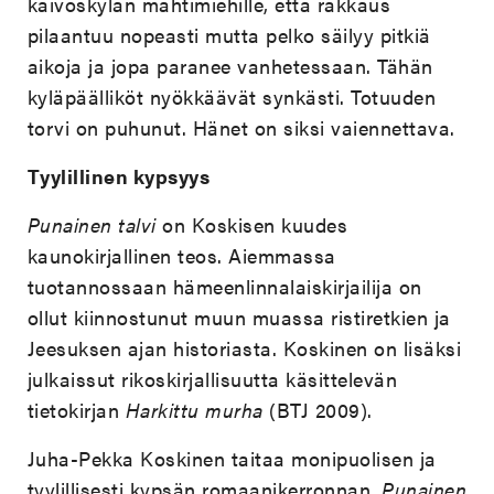
kaivoskylän mahtimiehille, että rakkaus
pilaantuu nopeasti mutta pelko säilyy pitkiä
aikoja ja jopa paranee vanhetessaan. Tähän
kyläpäälliköt nyökkäävät synkästi. Totuuden
torvi on puhunut. Hänet on siksi vaiennettava.
Tyylillinen kypsyys
Punainen talvi
on Koskisen kuudes
kaunokirjallinen teos. Aiemmassa
tuotannossaan hämeenlinnalaiskirjailija on
ollut kiinnostunut muun muassa ristiretkien ja
Jeesuksen ajan historiasta. Koskinen on lisäksi
julkaissut rikoskirjallisuutta käsittelevän
tietokirjan
Harkittu murha
(BTJ 2009).
Juha-Pekka Koskinen taitaa monipuolisen ja
tyylillisesti kypsän romaanikerronnan.
Punainen