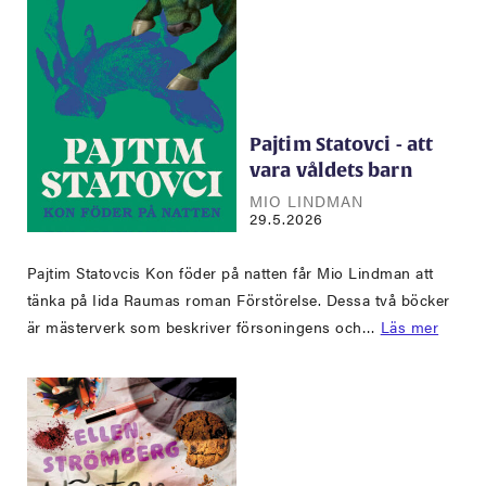
Pajtim Statovci - att
vara våldets barn
MIO LINDMAN
29.5.2026
Pajtim Statovcis Kon föder på natten får Mio Lindman att
tänka på Iida Raumas roman Förstörelse. Dessa två böcker
är mästerverk som beskriver försoningens och…
Läs mer