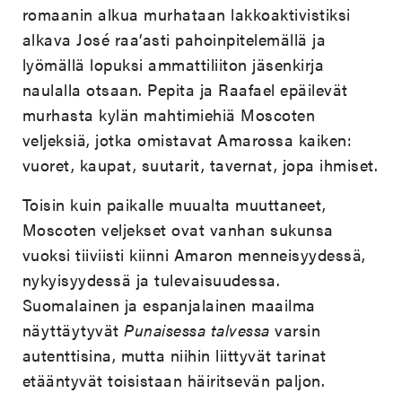
romaanin alkua murhataan lakkoaktivistiksi
alkava José raa’asti pahoinpitelemällä ja
lyömällä lopuksi ammattiliiton jäsenkirja
naulalla otsaan. Pepita ja Raafael epäilevät
murhasta kylän mahtimiehiä Moscoten
veljeksiä, jotka omistavat Amarossa kaiken:
vuoret, kaupat, suutarit, tavernat, jopa ihmiset.
Toisin kuin paikalle muualta muuttaneet,
Moscoten veljekset ovat vanhan sukunsa
vuoksi tiiviisti kiinni Amaron menneisyydessä,
nykyisyydessä ja tulevaisuudessa.
Suomalainen ja espanjalainen maailma
näyttäytyvät
Punaisessa talvessa
varsin
autenttisina, mutta niihin liittyvät tarinat
etääntyvät toisistaan häiritsevän paljon.