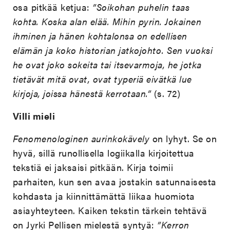
osa pitkää ketjua:
”Soikohan puhelin taas
kohta. Koska alan elää. Mihin pyrin. Jokainen
ihminen ja hänen kohtalonsa on edellisen
elämän ja koko historian jatkojohto. Sen vuoksi
he ovat joko sokeita tai itsevarmoja, he jotka
tietävät mitä ovat, ovat typeriä eivätkä lue
kirjoja, joissa hänestä kerrotaan.”
(s. 72)
Villi mieli
Fenomenologinen aurinkokävely
on lyhyt. Se on
hyvä, sillä runollisella logiikalla kirjoitettua
tekstiä ei jaksaisi pitkään. Kirja toimii
parhaiten, kun sen avaa jostakin satunnaisesta
kohdasta ja kiinnittämättä liikaa huomiota
asiayhteyteen. Kaiken tekstin tärkein tehtävä
on Jyrki Pellisen mielestä syntyä:
”Kerron