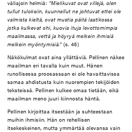
väliajoin helmiä:
”Mielikuvat ovat villejä, olen
tullut tuloksiin, kuunnellut ne johtuvat ettei ole
valmista kieltä, ovat mustia päitä laatikossa
jotka kulkevat ohi, kuovia ituja levottomimpia
maailmassa, vettä ja höyryä melkein ihmisiä
melkein myöntymisiä.”
(s. 45)
Näkökulmat ovat aina yllättäviä. Pellinen näkee
maailman eri tavalla kuin muut. Hänen
runollisessa proosassaan ei ole havaittavissa
samaa ahdistusta kuin nuorempien tekijöiden
teksteissä. Pellinen kulkee omaa tietään, eikä
maailman meno juuri kiinnosta häntä.
Pellinen kirjoittaa itsestään ja suhteestaan
muihin ihmisiin. Hän on rehellisen
itsekeskeinen, mutta ymmärtää olevansa vain