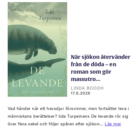
När sjökon återvänder
från de döda – en
roman som gör
massutro…
LINDA BOODH
17.6.2026
Vad händer när ett havsdjur försvinner, men fortsätter leva i
människans berättelser? Iida Turpeinens De levande rör sig
över flera sekel och följer spåren efter sjökon…
Läs mer