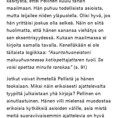
käsitystä, ettei Pellinen kuulu tähän
maailmaan. Hän puhuu todellisista asioista,
mutta leijailee niiden yläpuolella. Olisi hyvä, jos
hän yrittäisi joskus olla selkeä. Näin on siitä
huolimatta, että hänen sanansa viehätys on
sen eksentrisyydessä. Kukaan maailmassa ei
kirjoita samalla tavalla. Kenelläkään ei ole
tällaista logiikkaa:
”Asuntohuoneistoni
makuuhuoneessa kotiopettajattaren tuoli. Se
voisi opettaa minulle ranskaa.”
(s. 91)
Jotkut voivat ihmetellä Pellistä ja hänen
teoksiaan. Miksi näin erikoisesti ajattelevalta
tyypiltä julkaistaan yhä kirjoja? Pellinen on
ainutlaatuinen. Hänen villi mielensä muodostaa
erikoisia kytköksiä asioiden välille, asia mistä
meitä suoraviivaisemmin ajattelevia on hyvä