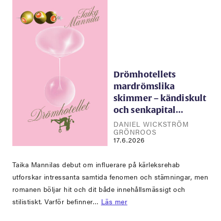
Drömhotellets
mardrömslika
skimmer – kändiskult
och senkapital…
DANIEL WICKSTRÖM
GRÖNROOS
17.6.2026
Taika Mannilas debut om influerare på kärleksrehab
utforskar intressanta samtida fenomen och stämningar, men
romanen böljar hit och dit både innehållsmässigt och
stilistiskt. Varför befinner…
Läs mer