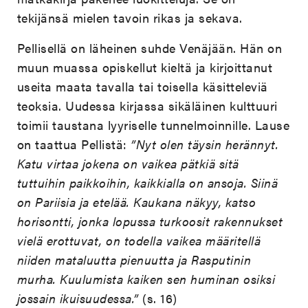
tekijänsä mielen tavoin rikas ja sekava.
Pellisellä on läheinen suhde Venäjään. Hän on
muun muassa opiskellut kieltä ja kirjoittanut
useita maata tavalla tai toisella käsitteleviä
teoksia. Uudessa kirjassa sikäläinen kulttuuri
toimii taustana lyyriselle tunnelmoinnille. Lause
on taattua Pellistä:
”Nyt olen täysin herännyt.
Katu virtaa jokena on vaikea pätkiä sitä
tuttuihin paikkoihin, kaikkialla on ansoja. Siinä
on Pariisia ja etelää. Kaukana näkyy, katso
horisontti, jonka lopussa turkoosit rakennukset
vielä erottuvat, on todella vaikea määritellä
niiden mataluutta pienuutta ja Rasputinin
murha. Kuulumista kaiken sen huminan osiksi
jossain ikuisuudessa.”
(s. 16)