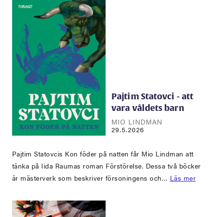
Pajtim Statovci - att
vara våldets barn
MIO LINDMAN
29.5.2026
Pajtim Statovcis Kon föder på natten får Mio Lindman att
tänka på Iida Raumas roman Förstörelse. Dessa två böcker
är mästerverk som beskriver försoningens och…
Läs mer