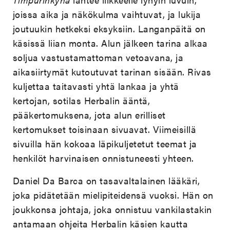
joissa aika ja näkökulma vaihtuvat, ja lukija
joutuukin hetkeksi eksyksiin. Langanpäitä on
käsissä liian monta. Alun jälkeen tarina alkaa
soljua vastustamattoman vetoavana, ja
aikasiirtymät kutoutuvat tarinan sisään. Rivas
kuljettaa taitavasti yhtä lankaa ja yhtä
kertojan, sotilas Herbalin ääntä,
pääkertomuksena, jota alun erilliset
kertomukset toisinaan sivuavat. Viimeisillä
sivuilla hän kokoaa läpikuljetetut teemat ja
henkilöt harvinaisen onnistuneesti yhteen.
Daniel Da Barca on tasavaltalainen lääkäri,
joka pidätetään mielipiteidensä vuoksi. Hän on
joukkonsa johtaja, joka onnistuu vankilastakin
antamaan ohjeita Herbalin käsien kautta