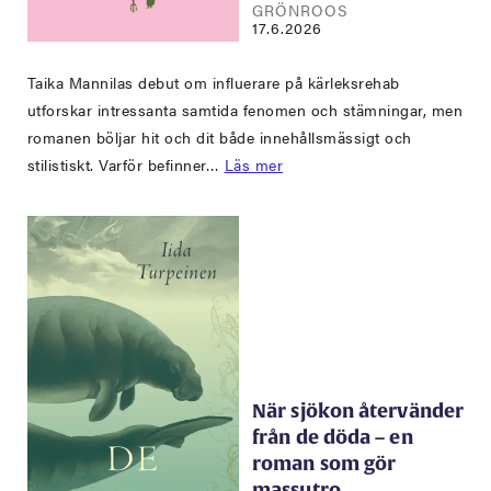
GRÖNROOS
17.6.2026
Taika Mannilas debut om influerare på kärleksrehab
utforskar intressanta samtida fenomen och stämningar, men
romanen böljar hit och dit både innehållsmässigt och
stilistiskt. Varför befinner…
Läs mer
När sjökon återvänder
från de döda – en
roman som gör
massutro…