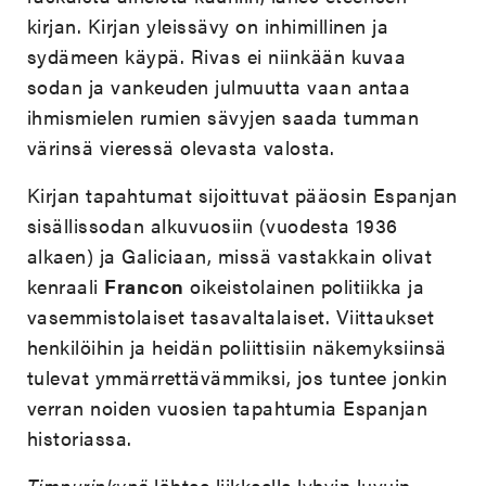
kirjan. Kirjan yleissävy on inhimillinen ja
sydämeen käypä. Rivas ei niinkään kuvaa
sodan ja vankeuden julmuutta vaan antaa
ihmismielen rumien sävyjen saada tumman
värinsä vieressä olevasta valosta.
Kirjan tapahtumat sijoittuvat pääosin Espanjan
sisällissodan alkuvuosiin (vuodesta 1936
alkaen) ja Galiciaan, missä vastakkain olivat
kenraali
Francon
oikeistolainen politiikka ja
vasemmistolaiset tasavaltalaiset. Viittaukset
henkilöihin ja heidän poliittisiin näkemyksiinsä
tulevat ymmärrettävämmiksi, jos tuntee jonkin
verran noiden vuosien tapahtumia Espanjan
historiassa.
Timpurinkynä
lähtee liikkeelle lyhyin luvuin,