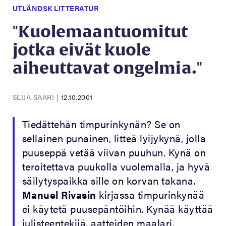
UTLÄNDSK LITTERATUR
"Kuolemaantuomitut
jotka eivät kuole
aiheuttavat ongelmia."
SEIJA SAARI
|
12.10.2001
Tiedättehän timpurinkynän? Se on
sellainen punainen, litteä lyijykynä, jolla
puuseppä vetää viivan puuhun. Kynä on
teroitettava puukolla vuolemalla, ja hyvä
säilytyspaikka sille on korvan takana.
Manuel Rivasin
kirjassa timpurinkynää
ei käytetä puusepäntöihin. Kynää käyttää
julisteentekijä, aatteiden maalari,