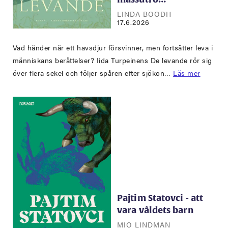
LINDA BOODH
17.6.2026
Vad händer när ett havsdjur försvinner, men fortsätter leva i
människans berättelser? Iida Turpeinens De levande rör sig
över flera sekel och följer spåren efter sjökon…
Läs mer
Pajtim Statovci - att
vara våldets barn
MIO LINDMAN