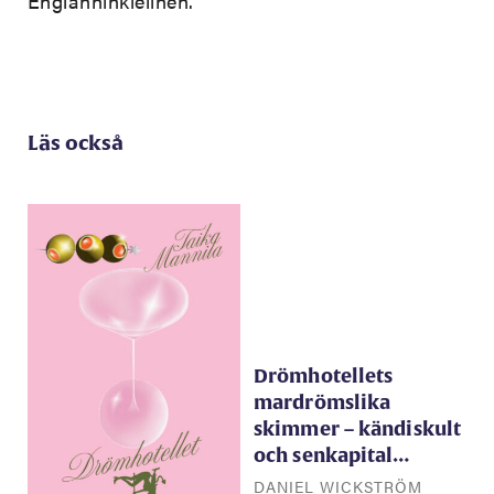
Englanninkielinen.
Läs också
Drömhotellets
mardrömslika
skimmer – kändiskult
och senkapital…
DANIEL WICKSTRÖM