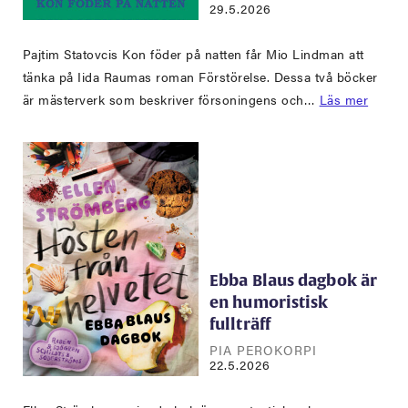
29.5.2026
Pajtim Statovcis Kon föder på natten får Mio Lindman att
tänka på Iida Raumas roman Förstörelse. Dessa två böcker
är mästerverk som beskriver försoningens och…
Läs mer
Ebba Blaus dagbok är
en humoristisk
fullträff
PIA PEROKORPI
22.5.2026