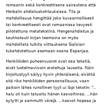
romaanin sekä konkreettisena sairautena että
Herbalin ahdistuskohtauksissa. Tila ja
mahdollisuus hengittää joko kuvaannollisesti
tai konkreettisesti ovat romaanissa kevyesti
piilotettuna metatekstinä. Hengenahdistus ja
keuhkotauti kirjan teemoina on myös
mahdollista tulkita viittauksena Galician
tukahdutettuun asemaan osana Espanjaa.
Henkilöiden puheenvuorot ovat osa tekstiä,
eivät luetelmaviivoin eroteltuja lauseita. Näin
kirjoitustyyli säilyy hyvin yhtenäisenä, eivätkä
sitä riko henkilöiden persoonallisuus, vaan
paikoin lähes runollinen tyyli ui läpi tekstin: ”…
halu oli kuin tatuoitu hänen kasvoihinsa. …hän
sytytti ja sammutti värejä. …kasvot hopeaa ja