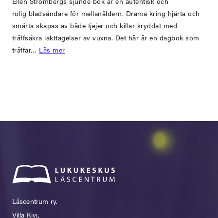
Ellen Strömbergs sjunde bok är en autentisk och
rolig bladvändare för mellanåldern. Drama kring hjärta och
smärta skapas av både tjejer och killar kryddat med
träffsäkra iakttagelser av vuxna. Det här är en dagbok som
träffar…
Läs mer
Läscentrum ry.
Villa Kivi,