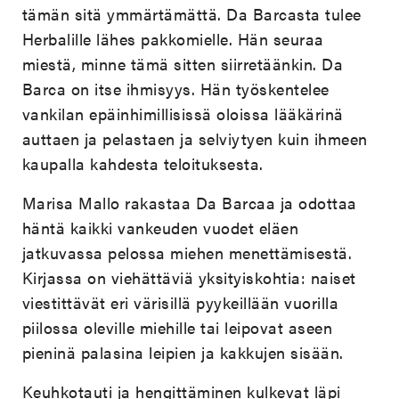
tämän sitä ymmärtämättä. Da Barcasta tulee
Herbalille lähes pakkomielle. Hän seuraa
miestä, minne tämä sitten siirretäänkin. Da
Barca on itse ihmisyys. Hän työskentelee
vankilan epäinhimillisissä oloissa lääkärinä
auttaen ja pelastaen ja selviytyen kuin ihmeen
kaupalla kahdesta teloituksesta.
Marisa Mallo rakastaa Da Barcaa ja odottaa
häntä kaikki vankeuden vuodet eläen
jatkuvassa pelossa miehen menettämisestä.
Kirjassa on viehättäviä yksityiskohtia: naiset
viestittävät eri värisillä pyykeillään vuorilla
piilossa oleville miehille tai leipovat aseen
pieninä palasina leipien ja kakkujen sisään.
Keuhkotauti ja hengittäminen kulkevat läpi