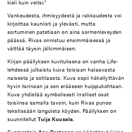
kieli kuin veitsi.”
Vankeudesta, ihmisyydestä ja rakkaudesta voi
kirjoittaa kauniisti ja ylevästi, mutta
sortuminen patetiaan on aina sormenleveyden
päässä. Rivas onnistuu ensimmäisessä ja
välttää täysin jälkimmäisen.
Kirjan päällyksen kuvituksena on vanha Life-
lehdessä julkaistu kuva toisiaan halaavasta
naisesta ja sotilaasta. Kuva sopii häkellyttävän
hyvin tarinaan ja sen erääseen huippukohtaan.
Kuva yhdistää symbolisesti irralliset osat
toisiinsa samalla tavoin, kuin Rivas punoo
tekstissään langoista köyden. Päällyksen on
suunnitellut
Tuija Kuusela
.
Suomentaja
Anu Partanen
on kääntänyt kirjan