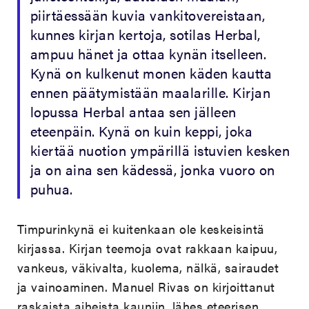
piirtäessään kuvia vankitovereistaan,
kunnes kirjan kertoja, sotilas Herbal,
ampuu hänet ja ottaa kynän itselleen.
Kynä on kulkenut monen käden kautta
ennen päätymistään maalarille. Kirjan
lopussa Herbal antaa sen jälleen
eteenpäin. Kynä on kuin keppi, joka
kiertää nuotion ympärillä istuvien kesken
ja on aina sen kädessä, jonka vuoro on
puhua.
Timpurinkynä ei kuitenkaan ole keskeisintä
kirjassa. Kirjan teemoja ovat rakkaan kaipuu,
vankeus, väkivalta, kuolema, nälkä, sairaudet
ja vainoaminen. Manuel Rivas on kirjoittanut
raskaista aiheista kauniin, lähes eteerisen